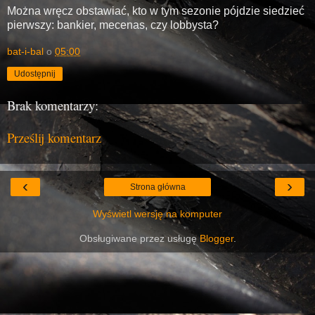
Można wręcz obstawiać, kto w tym sezonie pójdzie siedzieć
pierwszy: bankier, mecenas, czy lobbysta?
bat-i-bal
o
05:00
Udostępnij
Brak komentarzy:
Prześlij komentarz
‹
›
Strona główna
Wyświetl wersję na komputer
Obsługiwane przez usługę
Blogger
.