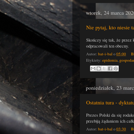
wtorek, 24 marca 202
Nie pytaj, kto niesie 
Skończy się tak, że przez 
odpracowali ten obecny.
Autor:
bat-i-bal
o
05:00
B
Etykiety:
epidemia
,
gospoda
poniedziałek, 23 mar
Ostatnia tura - dyktat
Prezes Polski da się rodak
przebiją żądaniem ich całk
Autor:
bat-i-bal
o
03:30
B