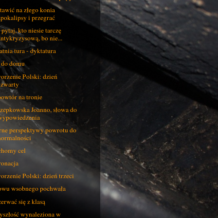
tawić na złego konia
apokalipsy i przegrać
 pytaj, kto niesie tarczę
antykryzysową, bo nie...
atnia tura - dyktatura
 do domu
orzenie Polski: dzień
czwarty
owtór na tronie
zepkowska Joanno, słowa do
wypowiedzenia
ne perspektywy powrotu do
normalności
homy cel
onacja
orzenie Polski: dzień trzeci
wu wsobnego pochwała
erwać się z klasą
yszłość wynaleziona w