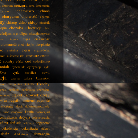
ła
celnik
cenzura
a
centrum
cera
ceremonia
chamstwo
chaos
cesarz
charyzma
chciwość
chemia
ny
chłop
chirurg
chleb
chodnik
choroba
opin
Chorwacja
chór
eścijanin
chuligan
chwała
chwast
ciąża
ciekawość
asto
ciągnik
ciemność
ciepło
cierpienie
cień
ść
ciężar
cieśnina
ciężarówka
isza
cnota
cło
cmentarz
ciśnienie
cud
ć
country
córka
cudzołóstwo
aniak
cyberatak
cyfryzacja
cykl
cyrk
Cypr
cyrylica
cywil
acja
czarna dziura
Czarnobyl
czas
Czechy
two
czarownica
czek
czekista
czekolada
czereśnie
człowiek
czołg
członek
zerwiec
ystka
czystka etniczna
czystość
ćwiczenie
dach
dalekowzroczność
Dania
e
dane osobowe
darmozjad
centralizacja
decyzja
defenestracja
eficyt
defilada
degenerat
definicja
dekadencja
dekapitacja
dekret
delfin
demagogia
delikatność