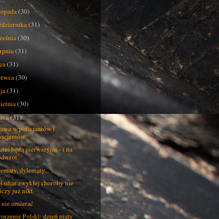
stopada
(30)
ździernika
(31)
ześnia
(30)
erpnia
(31)
pca
(31)
erwca
(30)
ja
(31)
ietnia
(30)
rca
(31)
awa w policjantów i
pacjentów
atni będą pierwszymi - i na
odwrót
ematy, dylematy...
ś ofiar zwykłej choroby nie
iczy już nikt
 nie umierać
orzenie Polski: dzień piąty