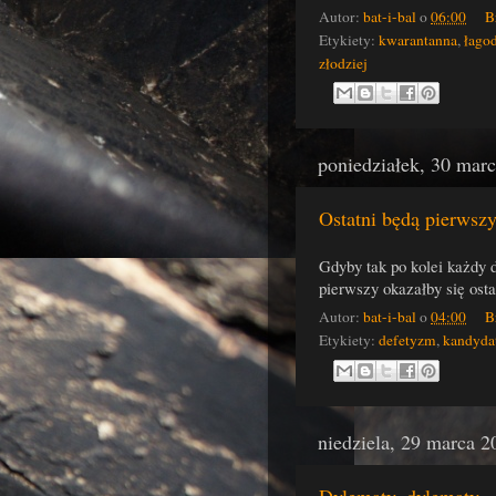
Autor:
bat-i-bal
o
06:00
B
Etykiety:
kwarantanna
,
łago
złodziej
poniedziałek, 30 mar
Ostatni będą pierwszy
Gdyby tak po kolei każdy 
pierwszy okazałby się ost
Autor:
bat-i-bal
o
04:00
B
Etykiety:
defetyzm
,
kandyda
niedziela, 29 marca 2