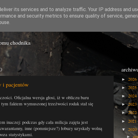
liver its services and to analyze traffic. Your IP address and u
rmance and security metrics to ensure quality of service, gene
o Gówna
buse.
iomu chodnika
0
archiw
2026
►
 i pacjentów
2025
►
2024
►
czości. Oficjalna wersja głosi, iż w obliczu baru
 tym faktem wymuszonej trzeźwości rodak stał się
2023
►
2022
►
2021
►
em inaczej: podczas gdy cała milicja zajęta jest
kwarantanny, inne (pomniejsze?) łobuzy uzyskały wolną
2020
▼
oza statystykami.
gr
►