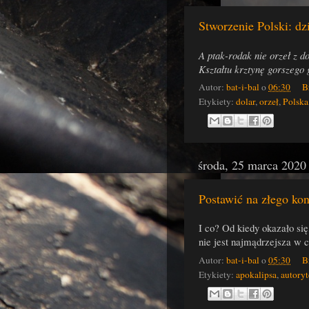
Stworzenie Polski: dz
A ptak-rodak nie orzeł z d
Kształtu krztynę gorszego
Autor:
bat-i-bal
o
06:30
B
Etykiety:
dolar
,
orzeł
,
Polska
środa, 25 marca 2020
Postawić na złego kon
I co? Od kiedy okazało się
nie jest najmądrzejsza w c
Autor:
bat-i-bal
o
05:30
B
Etykiety:
apokalipsa
,
autoryt