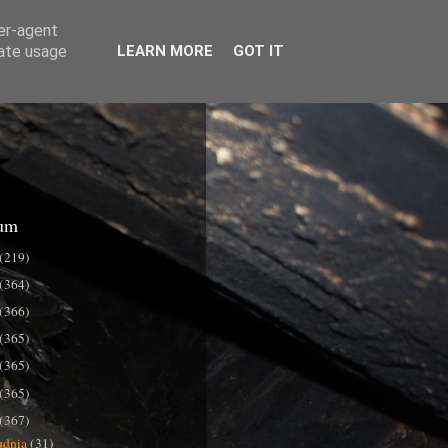
ser-agent
rate usage
LEARN MORE
GOT IT
um
(219)
(364)
(366)
(365)
(365)
(365)
(367)
udnia
(31)