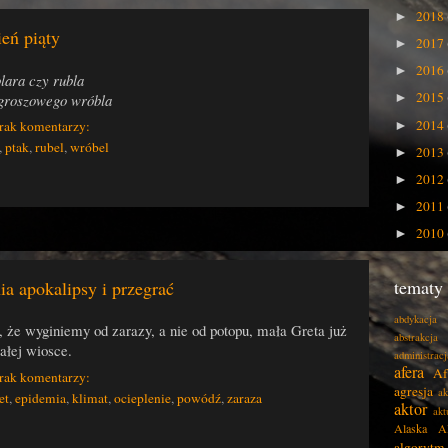
2018
►
ień piąty
2017
►
2016
►
olara czy rubla
2015
 groszowego wróbla
►
2014
rak komentarzy:
►
,
ptak
,
rubel
,
wróbel
2013
►
2012
►
2011
►
2010
►
tematy
ia apokalipsy i przegrać
abdykacja
, że wyginiemy od zarazy, a nie od potopu, mała Greta już
abstrakcja
ałej wiosce.
administracj
afera
Af
rak komentarzy:
agresja
ak
et
,
epidemia
,
klimat
,
ocieplenie
,
powódź
,
zaraza
aktor
akt
Alaska
A
algorytm