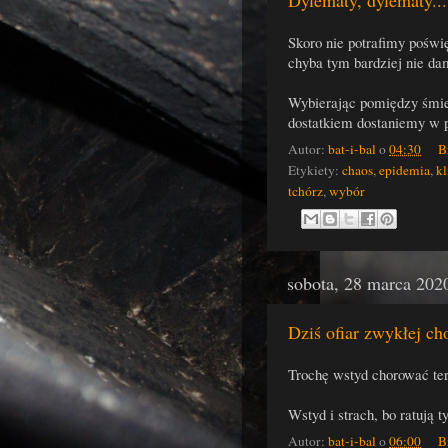
Dylematy, dylematy...
Skoro nie potrafimy poświę
chyba tym bardziej nie da
Wybierając pomiędzy śmie
dostatkiem dostaniemy w p
Autor:
bat-i-bal
o
04:30
B
Etykiety:
chaos
,
epidemia
,
kl
tchórz
,
wybór
sobota, 28 marca 202
Dziś ofiar zwykłej cho
Trochę wstyd chorować ter
Wstyd i strach, bo ratują 
Autor:
bat-i-bal
o
06:00
B