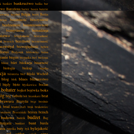
k
bankructwo
bankiet
bańka
bar
two
Barcelona
barter
basen
baterie
Belgia
awaria
bejsbol
beret
Berlin
bezczelność
bezczynność
beton
bezdzietność
bezinteresowność
bezmyślność
beznadzieja
eństwo
bezpłodność
bezradność
ie
bezsilność
bezruch
bezstronność
bezwstyd
bezwzględność
bęben
łoruś
Białystok
biblioteka
bidon
ganie
biegun
biegunka
biel
bielizna
bilet
bilokacja
binarność
bikini
biologia
biskup
biurko
cja
Bliski Wschód
biżuteria
blef
blog
blues
bluźnierstwo
blok
d
błędy
błoto
bocian
błyskawica
bohater
boks
bojkot
bojówka
óg
brat
bóg futbolu
ból
bramkarz
brawura
Brazylia
brąz
brednie
ń
brud
bruderszaft
bruk
brukowiec
brzoza
brzuch
rutalność
Brzeziński
budżet
budowa
budzik
Bug
bunt
Bułgaria
burda
bunkier
bylejakość
urza
buty
butelka
byk
cel
cena
celibat