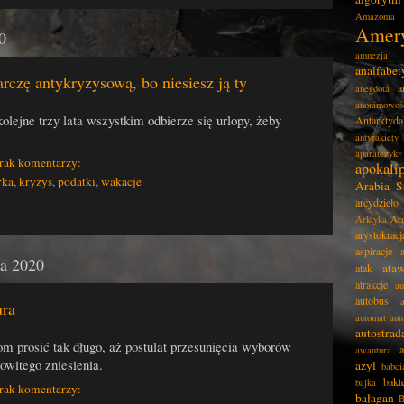
Amazonia
Amer
0
amnezja
analfabe
tarczę antykryzysową, bo niesiesz ją ty
a
anegdota
anonimowoś
kolejne trzy lata wszystkim odbierze się urlopy, żeby
Antarktyda
antyrakiety
aparatczyk
rak komentarzy:
apokali
rka
,
kryzys
,
podatki
,
wakacje
Arabia S
arcydzieło
Arktyka
Ar
arystokracj
aspiracje
ca 2020
ata
atak
atrakcje
au
autobus
ura
automat
aut
autostrad
om prosić tak długo, aż postulat przesunięcia wyborów
awantura
owitego zniesienia.
azyl
babci
bakt
bajka
rak komentarzy:
bałagan
B