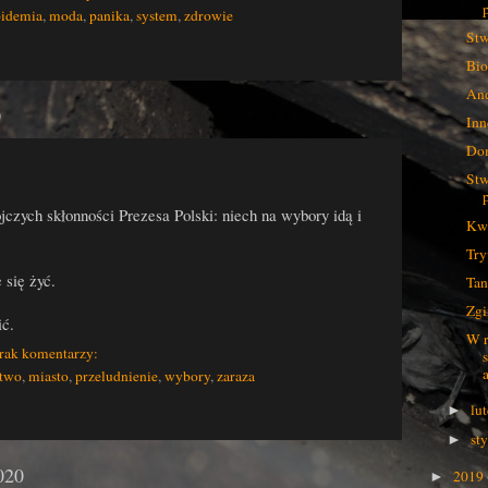
pidemia
,
moda
,
panika
,
system
,
zdrowie
Stw
Bio
And
0
Inn
Dom
Stw
jczych skłonności Prezesa Polski: niech na wybory idą i
Kwa
Tr
się żyć.
Tan
Zgi
ić.
W r
rak komentarzy:
a
stwo
,
miasto
,
przeludnienie
,
wybory
,
zaraza
lu
►
st
►
020
2019
►