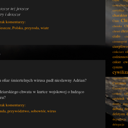
całun
ceg
centralizacj
szcze też jeszcze
certyfikat
ry i deszcze
charakter
Chi
Chile
rak komentarzy:
Ch
choinka
leszcze
,
Polska
,
przyroda
,
wiatr
chrz
chrust
ciało
ci
ciemnogród
cierpliwo
c
cinkciarz
0
codziennoś
cw
cukier
cynizm
cywiliz
czarnowidz
 ofiar śmiertelnych wirusa padł niesławny Adrian?
Czeczenia
Czernobyl
c
dziarskiego chwata w kurtce wojskowej o łudząco
cz
czułość
zu?
czytelnik
dandys
dan
rak komentarzy:
debata
de
anda
,
przywództwo
,
sobowtór
,
wirus
defetyzm
d
degradacja
delegacja