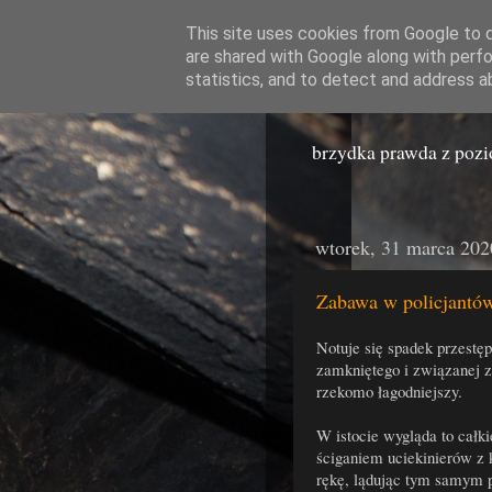
This site uses cookies from Google to de
are shared with Google along with perfo
Miast
statistics, and to detect and address a
brzydka prawda z poz
wtorek, 31 marca 202
Zabawa w policjantów
Notuje się spadek przestęp
zamkniętego i związanej z
rzekomo łagodniejszy.
W istocie wygląda to całki
ściganiem uciekinierów z 
rękę, lądując tym samym p