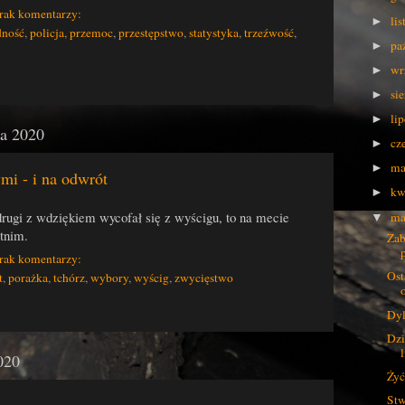
rak komentarzy:
li
►
dność
,
policja
,
przemoc
,
przestępstwo
,
statystyka
,
trzeźwość
,
pa
►
wr
►
si
►
li
►
ca 2020
cz
►
ma
►
mi - i na odwrót
kw
►
drugi z wdziękiem wycofał się z wyścigu, to na mecie
ma
▼
atnim.
Zab
rak komentarzy:
Ost
t
,
porażka
,
tchórz
,
wybory
,
wyścig
,
zwycięstwo
Dyl
Dzi
l
020
Żyć
Stw