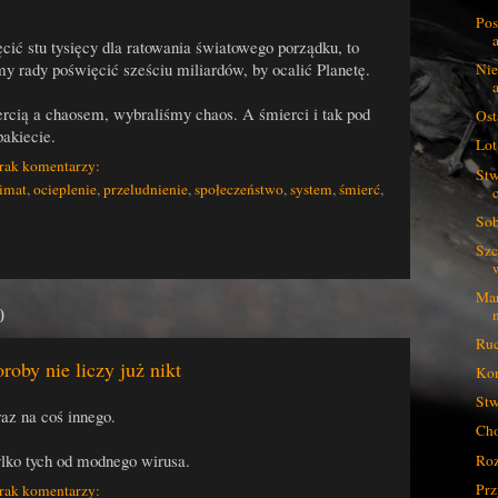
Pos
cić stu tysięcy dla ratowania światowego porządku, to
my rady poświęcić sześciu miliardów, by ocalić Planetę.
Nie
rcią a chaosem, wybraliśmy chaos. A śmierci i tak pod
Ost
akiecie.
Lot
rak komentarzy:
Stw
imat
,
ocieplenie
,
przeludnienie
,
społeczeństwo
,
system
,
śmierć
,
Sob
Szc
Mar
0
Ruc
roby nie liczy już nikt
Kor
Stw
az na coś innego.
Cho
tylko tych od modnego wirusa.
Roz
Prz
rak komentarzy: