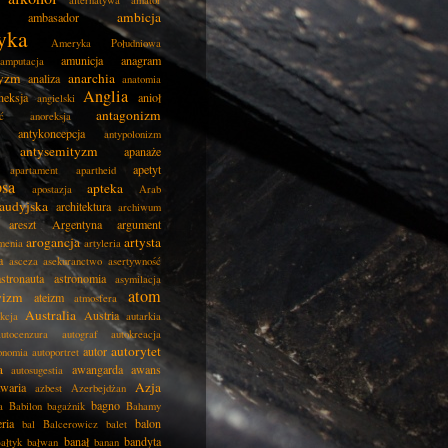
alternatywa
amator
ambicja
ambasador
yka
Ameryka Południowa
amunicja
anagram
amputacja
tyzm
anarchia
analiza
anatomia
Anglia
neksja
anioł
angielski
antagonizm
ć
anoreksja
antykoncepcja
antypolonizm
antysemityzm
apanaże
apetyt
apartament
apartheid
psa
apteka
apostazja
Arab
audyjska
architektura
archiwum
areszt
Argentyna
argument
arogancja
artysta
menia
artyleria
a
asceza
asekuranctwo
asertywność
astronauta
astronomia
asymilacja
atom
wizm
ateizm
atmosfera
Australia
Austria
kcja
autarkia
autocenzura
autograf
autokreacja
autorytet
autor
onomia
autoportret
a
awangarda
awans
autosugestia
Azja
awaria
azbest
Azerbejdżan
bagno
a
Babilon
bagażnik
Bahamy
eria
balon
bal
Balcerowicz
balet
banał
bandyta
ałtyk
bałwan
banan