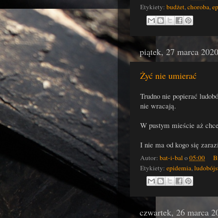
Etykiety:
budżet
,
choroba
,
e
piątek, 27 marca 202
Żyć nie umierać
Trudno nie popierać ludobó
nie wracają.
W pustym mieście aż chce 
I nie ma od kogo się zaraz
Autor:
bat-i-bal
o
05:00
B
Etykiety:
epidemia
,
ludobój
czwartek, 26 marca 2