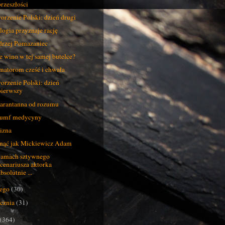
przeszłości
orzenie Polski: dzień drugi
logia przyznaje rację
rzej Pomazaniec
e wino w tej samej butelce?
atorom cześć i chwała
orzenie Polski: dzień
pierwszy
rantanna od rozumu
yumf medycyny
izna
nąć jak Mickiewicz Adam
amach sztywnego
scenariusza aktorka
bsolutnie ...
tego
(30)
ycznia
(31)
(364)