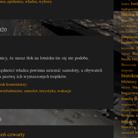
tura
,
epidemia
,
władza
,
wybory
ban
banita
barbarzyńs
Batkobal
B
bestseller
bezduszność
020
bezkarność
bezpiecz
bezroboc
beztroska
Bia
bękart
icy, że naraz tłok na lotnisku im się nie podoba.
bieda
bie
Bieszczady
dności władza powinna uziemić samoloty, a obywateli
biografia
biurokra
na pastwę ich wymarzonych tropików.
bliźniacy
rak komentarzy:
błą
błazen
przeludnienie
,
samolot
,
turystyka
,
wakacje
bogactwo
B
bomba
braterstwo
bro
broda
Bruksela
b
0
brzydota
bulwary
b
ień czwarty
burmistrz