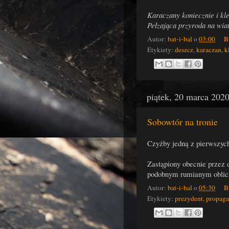
Karaczany koniecznie i kle
Pełzająca przyroda na wiat
Autor:
bat-i-bal
o
03:00
B
Etykiety:
deszcz
,
karaczan
,
k
piątek, 20 marca 202
Sobowtór na tronie
Czyżby jedną z pierwszych
Zastąpiony obecnie przez 
podobnym rumianym oblic
Autor:
bat-i-bal
o
05:30
B
Etykiety:
prezydent
,
propag