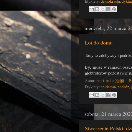
Etykiety:
demokracja
,
dykta
niedziela, 22 marca 2
Lot do domu
Tacy to zdobywcy i podróżn
Być może w ramach oszczę
globtroterów pozostawić 
Autor:
bat-i-bal
o
06:00
B
Etykiety:
epidemia
,
podróż
,
sobota, 21 marca 202
Stworzenie Polski: dz