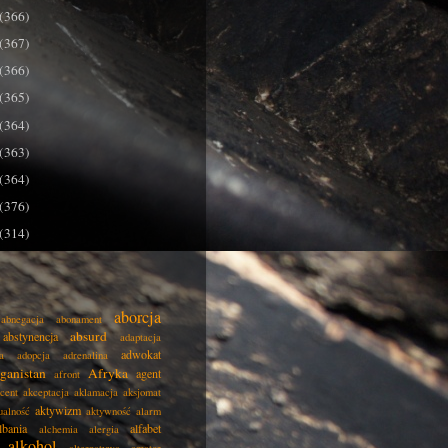
(366)
(367)
(366)
(365)
(364)
(363)
(364)
(376)
(314)
aborcja
abnegacja
abonament
absurd
abstynencja
adaptacja
adwokat
a
adopcja
adrenalina
ganistan
Afryka
agent
afront
cent
akceptacja
aklamacja
aksjomat
aktywizm
ualność
aktywność
alarm
lbania
alfabet
alchemia
alergia
alkohol