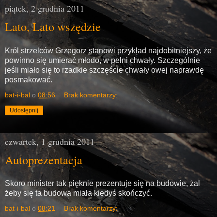
piątek, 2 grudnia 2011
Lato, Lato wszędzie
Król strzelców Grzegorz stanowi przykład najdobitniejszy, że
powinno się umierać młodo, w pełni chwały. Szczególnie
jeśli miało się to rzadkie szczęście chwały owej naprawdę
posmakować.
bat-i-bal
o
08:56
Brak komentarzy:
Udostępnij
czwartek, 1 grudnia 2011
Autoprezentacja
Skoro minister tak pięknie prezentuje się na budowie, żal
żeby się ta budowa miała kiedyś skończyć.
bat-i-bal
o
08:21
Brak komentarzy: