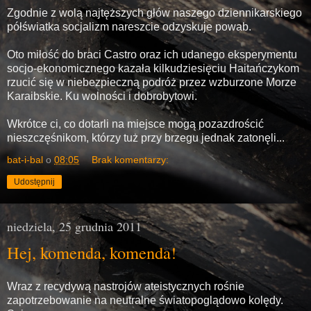
Zgodnie z wolą najtęższych głów naszego dziennikarskiego
półświatka socjalizm nareszcie odzyskuje powab.
Oto miłość do braci Castro oraz ich udanego eksperymentu
socjo-ekonomicznego kazała kilkudziesięciu Haitańczykom
rzucić się w niebezpieczną podróż przez wzburzone Morze
Karaibskie. Ku wolności i dobrobytowi.
Wkrótce ci, co dotarli na miejsce mogą pozazdrościć
nieszczęśnikom, którzy tuż przy brzegu jednak zatonęli...
bat-i-bal
o
08:05
Brak komentarzy:
Udostępnij
niedziela, 25 grudnia 2011
Hej, komenda, komenda!
Wraz z recydywą nastrojów ateistycznych rośnie
zapotrzebowanie na neutralne światopoglądowo kolędy.