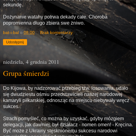
sekundę.
Dożynanie watahy potrwa dekady całe. Choroba
popromienna długo zbiera swe żniwo.
bat-i-bal
o
08:00
Brak komentarzy:
Udostępnij
niedziela, 4 grudnia 2011
Grupa śmierdzi
Do Kijowa, by nadzorować przebieg tzw. losowania, udało
się dwudziestu ośmiu przedstawicieli naszej narodowej
kamaryli piłkarskiej, odnosząc na miejscu niebywały wręcz
sukces.
Strach pomyśleć, co można by uzyskać, gdyby mózgiem
delegacji, jak dawniej, był działacz - nomen omen! - Kręcina.
Być może z Ukrainy stęsknionemu sukcesu narodowi