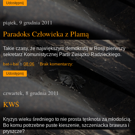
Udostępnij
piątek, 9 grudnia 2011
Paradoks Człowieka z Plamą
Takie czasy, że największym demokratą w Rosji pierwszy
sekretarz Komunistycznej Partii Związku Radzieckiego.
bat-i-bal
o
08:06
Brak komentarzy:
Udostępnij
czwartek, 8 grudnia 2011
KWŚ
Kryzys wieku średniego to nie prosta tęsknota za młodością.
Bo komu potrzebne puste kieszenie, szczeniacka brawura i
pryszcze?