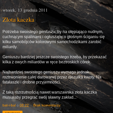
wtorek, 13 grudnia 2011
Złota kaczka
Potrzeba swoistego geniuszu, by na otępiająco nudnym,
cuchnącym spalinami i ogłuszająco głośnym ściganiu się
kilku samobójców kolorowymi samochodzikami zarobić
miliardy.
Geniuszu bardziej jeszcze swoistego trzeba, by przekazać
kilka z owych miliardów w ręce beztroskich córek.
Najbardziej swoistego geniuszu wymaga jednak
roztrwonienie całej darowanej przez ojczulka kwoty. Na
fatałaszki i drobne przyjemności.
Z taką rozrzutnością nawet warszawska złota kaczka
musiałaby przegrać swój sławny zakład...
bat-i-bal
o
08:22
Brak komentarzy: