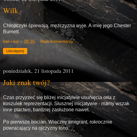
Wilk
Chłopczyki śpiewają, mężczyzna wyje. A imię jego Chester
Burnett.
bat-i-bal
o
08:35
Brak komentarzy:
Udostępnij
poniedziałek, 21 listopada 2011
Jaki znak twój?
Czas przyjrzeć się bliżej inicjatywie usunięcia orła z
koszulek reprezentacji. Słusznej inicjatywie - mamy wszak
inne ptactwo, bardziej zasłużone nawet.
Po pierwsze bocian. Wieczny emigrant, rokrocznie
powracający na ojczyzny łono.