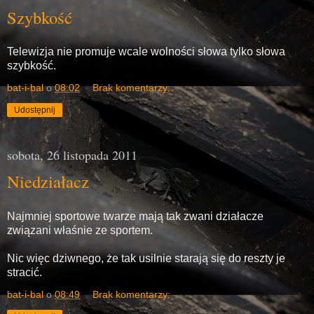
Szybkość
Telewizja nie promuje wcale wolności słowa tylko słowa
szybkość.
bat-i-bal
o
08:02
Brak komentarzy:
Udostępnij
sobota, 26 listopada 2011
Niedziałacz
Najmniej sportowe twarze mają tak zwani działacze
związani właśnie ze sportem.
Nic więc dziwnego, że tak usilnie starają się do reszty je
stracić.
bat-i-bal
o
08:49
Brak komentarzy: