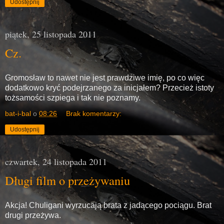
Udostępnij
piątek, 25 listopada 2011
Cz.
Gromosław to nawet nie jest prawdziwe imię, po co więc
dodatkowo kryć podejrzanego za inicjałem? Przecież istoty
tożsamości szpiega i tak nie poznamy.
bat-i-bal
o
08:26
Brak komentarzy:
Udostępnij
czwartek, 24 listopada 2011
Długi film o przeżywaniu
Akcja! Chuligani wyrzucają brata z jadącego pociągu. Brat
drugi przeżywa.