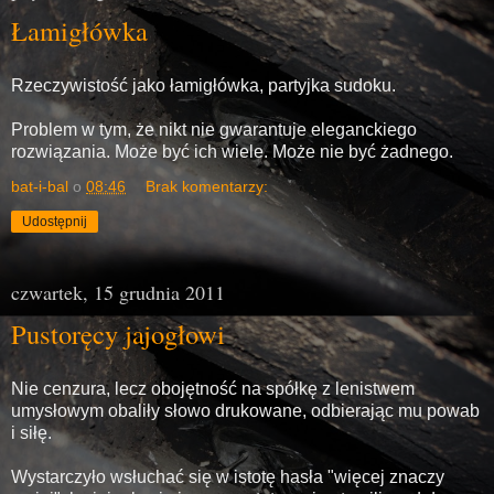
Łamigłówka
Rzeczywistość jako łamigłówka, partyjka sudoku.
Problem w tym, że nikt nie gwarantuje eleganckiego
rozwiązania. Może być ich wiele. Może nie być żadnego.
bat-i-bal
o
08:46
Brak komentarzy:
Udostępnij
czwartek, 15 grudnia 2011
Pustoręcy jajogłowi
Nie cenzura, lecz obojętność na spółkę z lenistwem
umysłowym obaliły słowo drukowane, odbierając mu powab
i siłę.
Wystarczyło wsłuchać się w istotę hasła "więcej znaczy