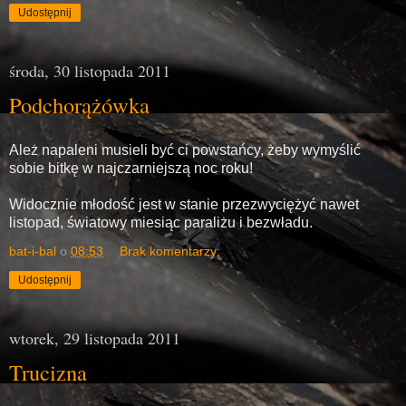
Udostępnij
środa, 30 listopada 2011
Podchorążówka
Ależ napaleni musieli być ci powstańcy, żeby wymyślić
sobie bitkę w najczarniejszą noc roku!
Widocznie młodość jest w stanie przezwyciężyć nawet
listopad, światowy miesiąc paraliżu i bezwładu.
bat-i-bal
o
08:53
Brak komentarzy:
Udostępnij
wtorek, 29 listopada 2011
Trucizna