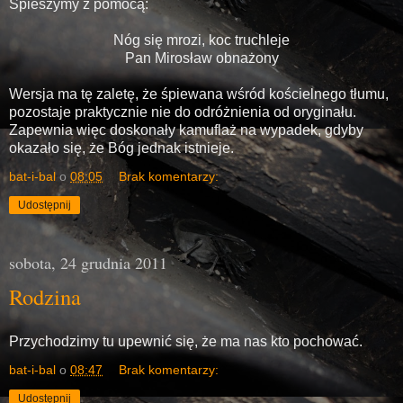
Spieszymy z pomocą:
Nóg się mrozi, koc truchleje
Pan Mirosław obnażony
Wersja ma tę zaletę, że śpiewana wśród kościelnego tłumu,
pozostaje praktycznie nie do odróżnienia od oryginału.
Zapewnia więc doskonały kamuflaż na wypadek, gdyby
okazało się, że Bóg jednak istnieje.
bat-i-bal
o
08:05
Brak komentarzy:
Udostępnij
sobota, 24 grudnia 2011
Rodzina
Przychodzimy tu upewnić się, że ma nas kto pochować.
bat-i-bal
o
08:47
Brak komentarzy:
Udostępnij