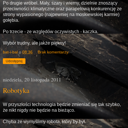
Po drugie wróbel. Mały, szary i wierny, dzielnie znoszący
przeciwności klimatyczne oraz parapetową konkurencję ze
strony wypasionego (najpewniej na moskiewskiej karmie)
gołębia.
Po trzecie - ze względów oczywistych - kaczka.
Wybór trudny, ale jakże piękny!
bat-i-bal
o
08:36
Brak komentarzy:
Udostępnij
niedziela, 20 listopada 2011
Robotyka
W przyszłości technologia będzie zmieniać się tak szybko,
że nikt nigdy nie będzie na bieżąco.
Chyba że wymyślimy robota, który by był.