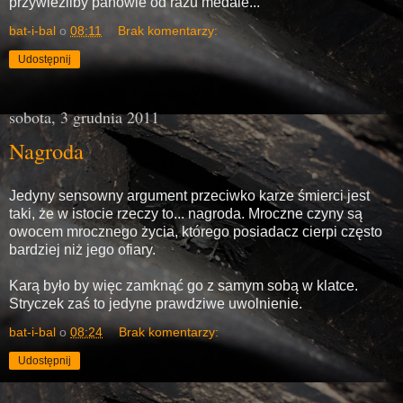
przywieźliby panowie od razu medale...
bat-i-bal
o
08:11
Brak komentarzy:
Udostępnij
sobota, 3 grudnia 2011
Nagroda
Jedyny sensowny argument przeciwko karze śmierci jest
taki, że w istocie rzeczy to... nagroda. Mroczne czyny są
owocem mrocznego życia, którego posiadacz cierpi często
bardziej niż jego ofiary.
Karą było by więc zamknąć go z samym sobą w klatce.
Stryczek zaś to jedyne prawdziwe uwolnienie.
bat-i-bal
o
08:24
Brak komentarzy:
Udostępnij