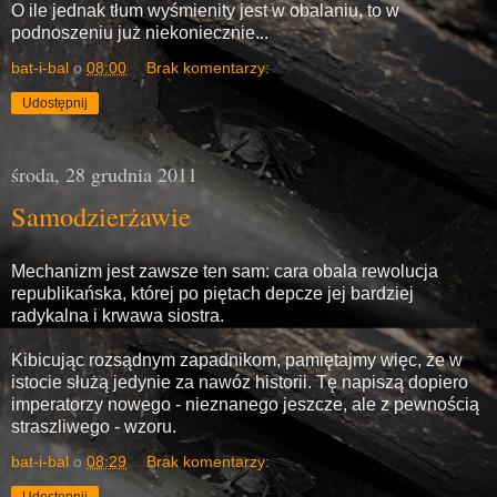
O ile jednak tłum wyśmienity jest w obalaniu, to w
podnoszeniu już niekoniecznie...
bat-i-bal
o
08:00
Brak komentarzy:
Udostępnij
środa, 28 grudnia 2011
Samodzierżawie
Mechanizm jest zawsze ten sam: cara obala rewolucja
republikańska, której po piętach depcze jej bardziej
radykalna i krwawa siostra.
Kibicując rozsądnym zapadnikom, pamiętajmy więc, że w
istocie służą jedynie za nawóz historii. Tę napiszą dopiero
imperatorzy nowego - nieznanego jeszcze, ale z pewnością
straszliwego - wzoru.
bat-i-bal
o
08:29
Brak komentarzy: