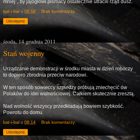
mniej", by jajogłowi pismacy ostatecznie utracili rząd dusz.
bat-i-bal
o
08:58
Brak komentarzy:
Udostępnij
środa, 14 grudnia 2011
Stań wojenny
Urządzanie demonstracji w środku miasta w dzień roboczy
to dopiero zbrodnia przeciw narodowi.
W ten sposób sowieccy szpiedzy próbują zniechęcić ów
Polaków do idei wolnościowej. Całkiem skutecznie zresztą.
Nad wolność wszyscy przedkładają bowiem szybkość.
Powrotu do domu.
bat-i-bal
o
08:14
Brak komentarzy:
Udostępnij