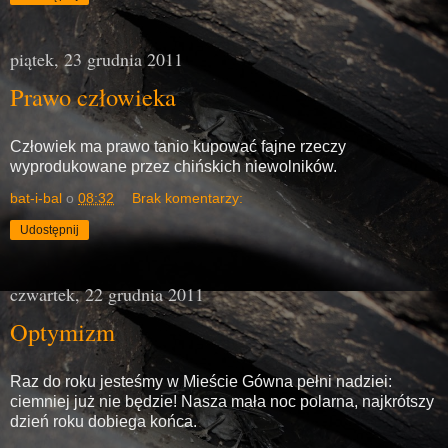
piątek, 23 grudnia 2011
Prawo człowieka
Człowiek ma prawo tanio kupować fajne rzeczy
wyprodukowane przez chińskich niewolników.
bat-i-bal
o
08:32
Brak komentarzy:
Udostępnij
czwartek, 22 grudnia 2011
Optymizm
Raz do roku jesteśmy w Mieście Gówna pełni nadziei:
ciemniej już nie będzie! Nasza mała noc polarna, najkrótszy
dzień roku dobiega końca.