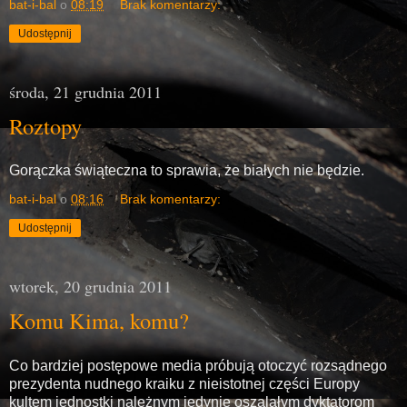
bat-i-bal
o
08:19
Brak komentarzy:
Udostępnij
środa, 21 grudnia 2011
Roztopy
Gorączka świąteczna to sprawia, że białych nie będzie.
bat-i-bal
o
08:16
Brak komentarzy:
Udostępnij
wtorek, 20 grudnia 2011
Komu Kima, komu?
Co bardziej postępowe media próbują otoczyć rozsądnego
prezydenta nudnego kraiku z nieistotnej części Europy
kultem jednostki należnym jedynie oszalałym dyktatorom