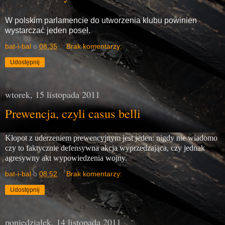
W polskim parlamencie do utworzenia klubu powinien
wystarczać jeden poseł.
bat-i-bal
o
08:35
Brak komentarzy:
Udostępnij
wtorek, 15 listopada 2011
Prewencja, czyli casus belli
Kłopot z uderzeniem prewencyjnym jest jeden: nigdy nie wiadomo
czy to faktycznie defensywna akcja wyprzedzająca, czy jednak
agresywny akt wypowiedzenia wojny.
bat-i-bal
o
08:52
Brak komentarzy:
Udostępnij
poniedziałek, 14 listopada 2011