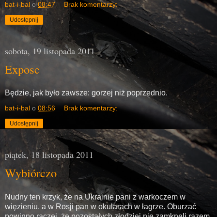
bat-i-bal
o
08:47
Brak komentarzy:
Udostępnij
sobota, 19 listopada 2011
Expose
Będzie, jak było zawsze: gorzej niż poprzednio.
bat-i-bal
o
08:56
Brak komentarzy:
Udostępnij
piątek, 18 listopada 2011
Wybiórczo
Nudny ten krzyk, że na Ukrainie pani z warkoczem w
więzieniu, a w Rosji pan w okularach w łagrze. Oburzać
powinno raczej, że pozostałych złodziei nie zamknęli razem