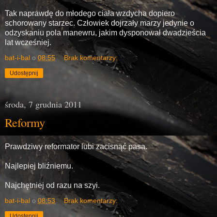
Tak naprawdę do młodego ciała wzdycha dopiero
schorowany starzec. Człowiek dojrzały marzy jedynie o
odzyskaniu pola manewru, jakim dysponował dwadzieścia
lat wcześniej.
bat-i-bal
o
08:55
Brak komentarzy:
Udostępnij
środa, 7 grudnia 2011
Reformy
Prawdziwy reformator lubi zacisnąć pasa.
Najlepiej bliźniemu.
Najchętniej od razu na szyi.
bat-i-bal
o
08:53
Brak komentarzy:
Udostępnij