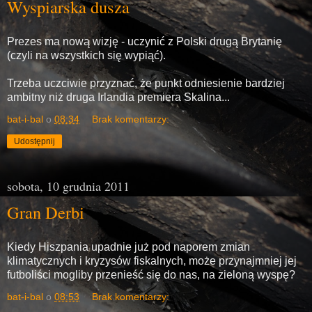
Wyspiarska dusza
Prezes ma nową wizję - uczynić z Polski drugą Brytanię
(czyli na wszystkich się wypiąć).
Trzeba uczciwie przyznać, że punkt odniesienie bardziej
ambitny niż druga Irlandia premiera Skalina...
bat-i-bal
o
08:34
Brak komentarzy:
Udostępnij
sobota, 10 grudnia 2011
Gran Derbi
Kiedy Hiszpania upadnie już pod naporem zmian
klimatycznych i kryzysów fiskalnych, może przynajmniej jej
futboliści mogliby przenieść się do nas, na zieloną wyspę?
bat-i-bal
o
08:53
Brak komentarzy: