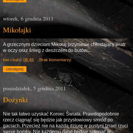
wtorek, 6 grudnia 2011
Mikołajki
A grzecznym dzieciom Mikołaj przyniesie chłostający wiatr
w oczy oraz śnieg z deszczem do butów...
bat-i-bal
o
08:46
Brak komentarzy:
Udostępnij
poniedziałek, 5 grudnia 2011
Dożynki
Nie tak łatwo uzyskać Koniec Świata. Prawdopodobnie
rzecz ciągnąć się będzie jak przysłowiowy smród po
gaciach. Przecież nie na każdą dziurę w pustyni Izrael rzuci
swoje bomby. Nie każdemu dane będzie spłonąć w