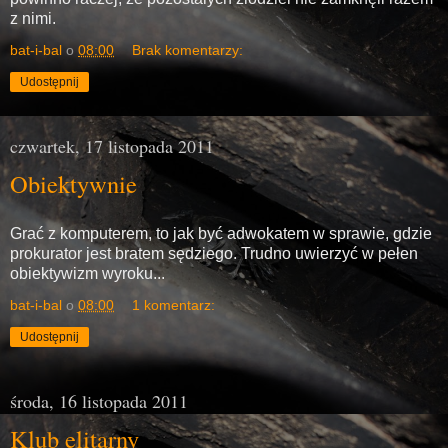
z nimi.
bat-i-bal
o
08:00
Brak komentarzy:
Udostępnij
czwartek, 17 listopada 2011
Obiektywnie
Grać z komputerem, to jak być adwokatem w sprawie, gdzie
prokurator jest bratem sędziego. Trudno uwierzyć w pełen
obiektywizm wyroku...
bat-i-bal
o
08:00
1 komentarz:
Udostępnij
środa, 16 listopada 2011
Klub elitarny