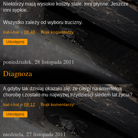
Niektórzy mają wysokie koszty stałe. Inni płynne. Jeszcze
inni sypkie.
Wszystko zależy od wyboru trucizny.
bat-i-bal
o
08:40
Brak komentarzy:
Udostępnij
poniedziałek, 28 listopada 2011
Diagnoza
A gdyby tak dzisiaj okazało się, że cierpi na śmiertelną
chorobę i zostało mu najwyżej trzydzieści siedem lat życia?
bat-i-bal
o
08:12
Brak komentarzy:
Udostępnij
niedziela, 27 listopada 2011