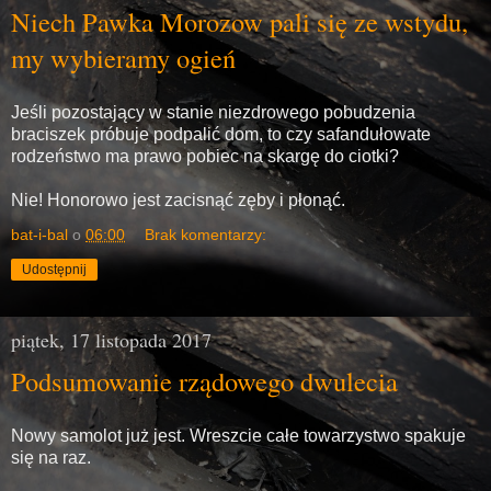
Niech Pawka Morozow pali się ze wstydu,
my wybieramy ogień
Jeśli pozostający w stanie niezdrowego pobudzenia
braciszek próbuje podpalić dom, to czy safandułowate
rodzeństwo ma prawo pobiec na skargę do ciotki?
Nie! Honorowo jest zacisnąć zęby i płonąć.
bat-i-bal
o
06:00
Brak komentarzy:
Udostępnij
piątek, 17 listopada 2017
Podsumowanie rządowego dwulecia
Nowy samolot już jest. Wreszcie całe towarzystwo spakuje
się na raz.