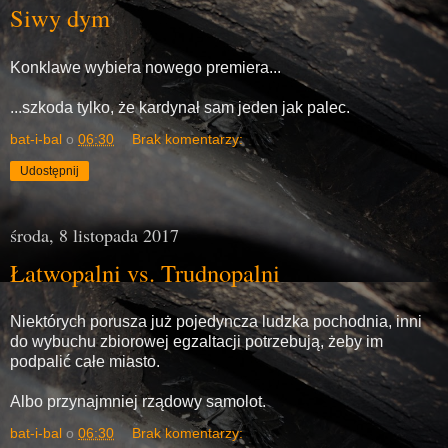
Siwy dym
Konklawe wybiera nowego premiera...
...szkoda tylko, że kardynał sam jeden jak palec.
bat-i-bal
o
06:30
Brak komentarzy:
Udostępnij
środa, 8 listopada 2017
Łatwopalni vs. Trudnopalni
Niektórych porusza już pojedyncza ludzka pochodnia, inni
do wybuchu zbiorowej egzaltacji potrzebują, żeby im
podpalić całe miasto.
Albo przynajmniej rządowy samolot.
bat-i-bal
o
06:30
Brak komentarzy: