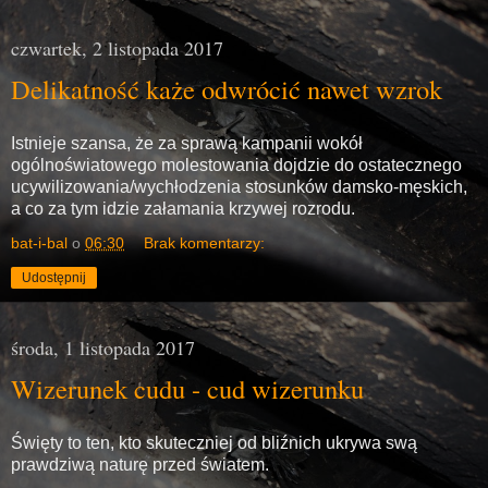
czwartek, 2 listopada 2017
Delikatność każe odwrócić nawet wzrok
Istnieje szansa, że za sprawą kampanii wokół
ogólnoświatowego molestowania dojdzie do ostatecznego
ucywilizowania/wychłodzenia stosunków damsko-męskich,
a co za tym idzie załamania krzywej rozrodu.
bat-i-bal
o
06:30
Brak komentarzy:
Udostępnij
środa, 1 listopada 2017
Wizerunek cudu - cud wizerunku
Święty to ten, kto skuteczniej od bliźnich ukrywa swą
prawdziwą naturę przed światem.