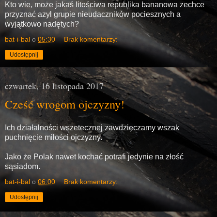
Kto wie, może jakaś litościwa republika bananowa zechce
przyznać azyl grupie nieudaczników pociesznych a
wyjątkowo nadętych?
bat-i-bal
o
05:30
Brak komentarzy:
Udostępnij
czwartek, 16 listopada 2017
Cześć wrogom ojczyzny!
Ich działalności wszetecznej zawdzięczamy wszak
puchnięcie miłości ojczyzny.
Jako że Polak nawet kochać potrafi jedynie na złość
sąsiadom.
bat-i-bal
o
06:00
Brak komentarzy:
Udostępnij