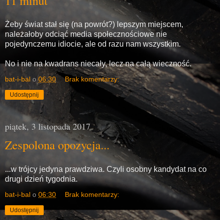
11 minut
Żeby świat stał się (na powrót?) lepszym miejscem,
należałoby odciąć media społecznościowe nie
pojedynczemu idiocie, ale od razu nam wszystkim.
No i nie na kwadrans niecały, lecz na całą wieczność.
bat-i-bal
o
06:30
Brak komentarzy:
Udostępnij
piątek, 3 listopada 2017
Zespolona opozycja...
...w trójcy jedyna prawdziwa. Czyli osobny kandydat na co
drugi dzień tygodnia.
bat-i-bal
o
06:30
Brak komentarzy:
Udostępnij