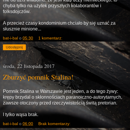
chyba tylko na użytek przyszłych kolaborantów i
folksdojczów.
A przecież czasy kondominium chciało by się uznać za
słusznie minione...
bat-i-bal
o
05:30
1 komentarz:
Udostępnij
środa, 22 listopada 2017
Zburzyć pomnik Stalina!
Pomnik Stalina w Warszawie jest jeden, a do tego żywy:
krępy brzydal o skłonnościach paranoiczno-autorytarnych,
zawsze otoczony przed rzeczywistością świtą pretorian.
I tylko wąsa brak.
bat-i-bal
o
06:00
Brak komentarzy: