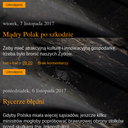
Udostępnij
wtorek, 7 listopada 2017
Mądry Polak po szkodzie
Żeby mieć atrakcyjną kulturę i innowacyjną gospodarkę,
trzeba było bronić naszych Żydów.
bat-i-bal
o
08:20
Brak komentarzy:
Udostępnij
poniedziałek, 6 listopada 2017
Rycerze błędni
Gdyby Polska miała więcej sąsiadów, jeszcze kilku
ministrów mogłoby popróbować brawurowej obrony stołków
przed skutkami tzw. rekonstrukcji.