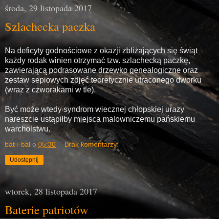
środa, 29 listopada 2017
Szlachecka paczka
Na deficyty godnościowe z okazji zbliżających się świąt
każdy rodak winien otrzymać tzw. szlachecką paczkę,
zawierającą podrasowane drzewko genealogiczne oraz
zestaw sepiowych zdjęć teoretycznie utraconego dworku
(wraz z czworakami w tle).
Być może wtedy syndrom wiecznej chłopskiej urazy
nareszcie ustąpiłby miejsca malowniczemu pańskiemu
warcholstwu.
bat-i-bal
o
05:30
Brak komentarzy:
Udostępnij
wtorek, 28 listopada 2017
Baterie patriotów