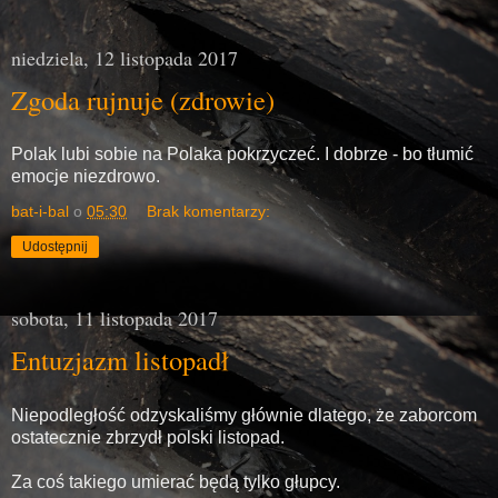
niedziela, 12 listopada 2017
Zgoda rujnuje (zdrowie)
Polak lubi sobie na Polaka pokrzyczeć. I dobrze - bo tłumić
emocje niezdrowo.
bat-i-bal
o
05:30
Brak komentarzy:
Udostępnij
sobota, 11 listopada 2017
Entuzjazm listopadł
Niepodległość odzyskaliśmy głównie dlatego, że zaborcom
ostatecznie zbrzydł polski listopad.
Za coś takiego umierać będą tylko głupcy.