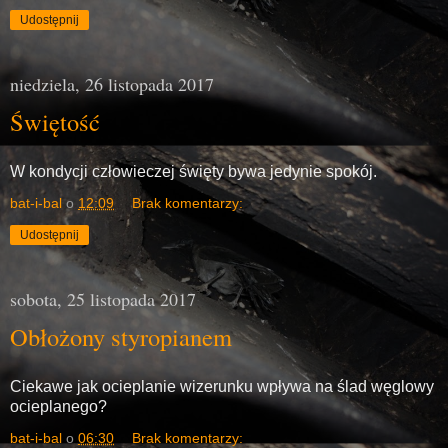
Udostępnij
niedziela, 26 listopada 2017
Świętość
W kondycji człowieczej święty bywa jedynie spokój.
bat-i-bal
o
12:09
Brak komentarzy:
Udostępnij
sobota, 25 listopada 2017
Obłożony styropianem
Ciekawe jak ocieplanie wizerunku wpływa na ślad węglowy
ocieplanego?
bat-i-bal
o
06:30
Brak komentarzy: