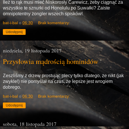
Ileż to rąk musi mieć Niskorosły Carewicz, żeby ciągnąć za
wszystkie te sznurki od Honolulu po Suwałki? Zaiste
omnipotentny żongler wszech spisków!
bat-i-bal
o
06:30
Brak komentarzy:
Udostępnij
niedziela, 19 listopada 2017
Przysłowia mądrością hominidów
Zeszliśmy z drzew prostując plecy tylko dlatego, że nikt (jak
zwykle!) nie pomyślał na czas, że lepsze jest wrogiem
dobrego.
bat-i-bal
o
06:30
Brak komentarzy:
Udostępnij
sobota, 18 listopada 2017