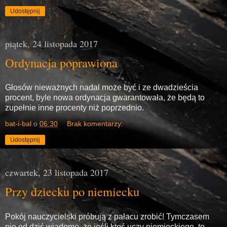
Udostępnij
piątek, 24 listopada 2017
Ordynacja poprawiona
Głosów nieważnych nadal może być i ze dwadzieścia
procent, byle nowa ordynacja gwarantowała, że będą to
zupełnie inne procenty niż poprzednio.
bat-i-bal
o
06:30
Brak komentarzy:
Udostępnij
czwartek, 23 listopada 2017
Przy dziecku po niemiecku
Pokój nauczycielski próbują z pałacu zrobić! Tymczasem
nie od dziś wiadomo, że jeśli ktoś uczy niemieckiego, to