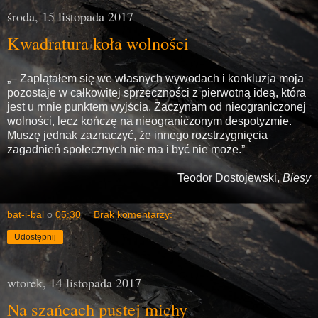
środa, 15 listopada 2017
Kwadratura koła wolności
„– Zaplątałem się we własnych wywodach i konkluzja moja
pozostaje w całkowitej sprzeczności z pierwotną ideą, która
jest u mnie punktem wyjścia. Zaczynam od nieograniczonej
wolności, lecz kończę na nieograniczonym despotyzmie.
Muszę jednak zaznaczyć, że innego rozstrzygnięcia
zagadnień społecznych nie ma i być nie może.”
Teodor Dostojewski,
Biesy
bat-i-bal
o
05:30
Brak komentarzy:
Udostępnij
wtorek, 14 listopada 2017
Na szańcach pustej michy