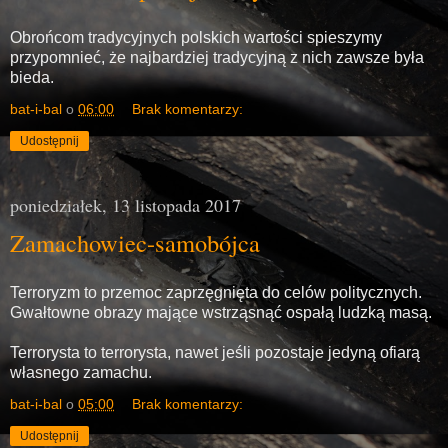
Obrońcom tradycyjnych polskich wartości spieszymy
przypomnieć, że najbardziej tradycyjną z nich zawsze była
bieda.
bat-i-bal
o
06:00
Brak komentarzy:
Udostępnij
poniedziałek, 13 listopada 2017
Zamachowiec-samobójca
Terroryzm to przemoc zaprzęgnięta do celów politycznych.
Gwałtowne obrazy mające wstrząsnąć ospałą ludzką masą.
Terrorysta to terrorysta, nawet jeśli pozostaje jedyną ofiarą
własnego zamachu.
bat-i-bal
o
05:00
Brak komentarzy:
Udostępnij