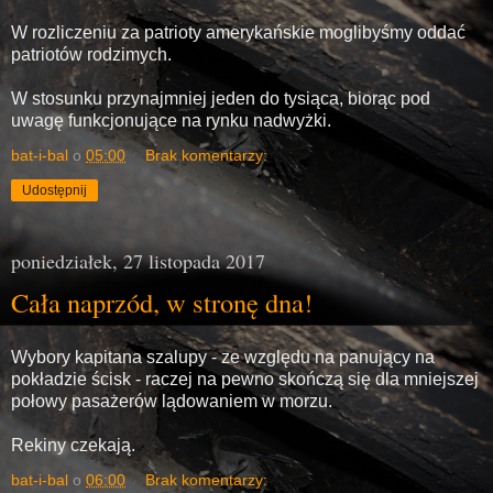
W rozliczeniu za patrioty amerykańskie moglibyśmy oddać
patriotów rodzimych.
W stosunku przynajmniej jeden do tysiąca, biorąc pod
uwagę funkcjonujące na rynku nadwyżki.
bat-i-bal
o
05:00
Brak komentarzy:
Udostępnij
poniedziałek, 27 listopada 2017
Cała naprzód, w stronę dna!
Wybory kapitana szalupy - ze względu na panujący na
pokładzie ścisk - raczej na pewno skończą się dla mniejszej
połowy pasażerów lądowaniem w morzu.
Rekiny czekają.
bat-i-bal
o
06:00
Brak komentarzy: