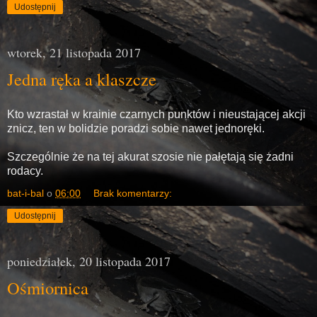
Udostępnij
wtorek, 21 listopada 2017
Jedna ręka a klaszcze
Kto wzrastał w krainie czarnych punktów i nieustającej akcji
znicz, ten w bolidzie poradzi sobie nawet jednoręki.
Szczególnie że na tej akurat szosie nie pałętają się żadni
rodacy.
bat-i-bal
o
06:00
Brak komentarzy:
Udostępnij
poniedziałek, 20 listopada 2017
Ośmiornica