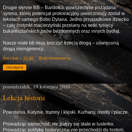
Drugie słynne BB – Bardotka, powszechnie pożądana
syrena, której potencjał prokreacyjny uwieczniony został w
tekstach samego Bobo Dylana. Jedno przypadkowe dziecko
– cały instynkt macierzyński przelany na setki tysięcy
bukaresztańskich psów bezdomnych oraz innych bydląt.
Nasze małe bb musi kroczyć trzecią drogą – uświęconą
drogą nieingerencji.
bat-i-bal
o
10:46
Brak komentarzy:
Udostępnij
poniedziałek, 19 kwietnia 2010
Lekcja historii
Powstania, Katynie, trumny i klęski. Kurhany, modły i płacze.
Prowadząc samochód, nie patrzy się stale w lusterko.
Prowadząc politykę historyczna, nie przechodzi do historii.