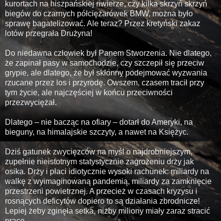
kurortach na hiszpańskiej riwierze, czy kilka skrzyń skrzyń
biegów do czarnych półciężarówek BMW, można było
sprawę bagatelizować. Ale teraz? Przez kretyński zakaz
lotów przegrała Drużyna!
Do niedawna człowiek był Panem Stworzenia. Nie dlatego,
że zapinał pasy w samochodzie, czy szczepił się przeciw
grypie, ale dlatego, że był skłonny podejmować wyzwania
rzucane przez los i przyrodę. Owszem, czasem tracił przy
tym życie, ale najczęściej w końcu przeciwności
przezwyciężał.
Dlatego – nie bacząc na ofiary – dotarł do Ameryki, na
bieguny, na himalajskie szczyty, a nawet na Księżyc.
Dziś gatunek zwycięzców na myśl o najdrobniejszym,
zupełnie nieistotnym statystycznie zagrożeniu drży jak
osika. Drży i płaci idiotycznie wysoki rachunek: miliardy na
walkę z wyimaginowaną pandemią, miliardy za zamknięcie
przestrzeni powietrznej. A przecież w czasach kryzysu i
rosnących deficytów dopiero to są działania zbrodnicze!
Lepiej żeby zginęła setka, niżby miliony miały zaraz stracić
pracę.