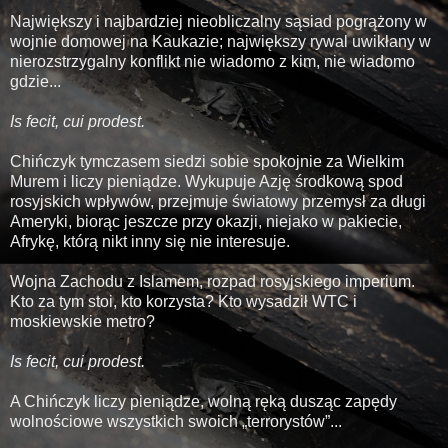
Największy i najbardziej nieobliczalny sąsiad pogrążony w
wojnie domowej na Kaukazie; największy rywal uwikłany w
nierozstrzygalny konflikt nie wiadomo z kim, nie wiadomo
gdzie...
Is fecit, cui prodest.
Chińczyk tymczasem siedzi sobie spokojnie za Wielkim
Murem i liczy pieniądze. Wykupuje Azję środkową spod
rosyjskich wpływów, przejmuje światowy przemysł za długi
Ameryki, biorąc jeszcze przy okazji, niejako w pakiecie,
Afrykę, którą nikt inny się nie interesuje.
Wojna Zachodu z Islamem, rozpad rosyjskiego imperium.
Kto za tym stoi, kto korzysta? Kto wysadził WTC i
moskiewskie metro?
Is fecit, cui prodest.
A Chińczyk liczy pieniądze, wolną ręką dusząc zapędy
wolnościowe wszystkich swoich „terrorystów”...