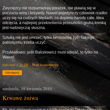
Zwycięzcy nie rozpamiętują porażek, nie pławią się w
poczuciu winy i krzywdy. Nawet pojedynczy człowiek rzadko
uczy się na cudzych błędach, co dopiero narody całe. Idea
odcięcia, a najlepiej przekreślenia przeszłości grubą kreską
jest nadzwyczaj słuszna.
Sztuką nie jest umrzeć, tylko sensownie żyć. Takiego
patriotyzmu trzeba uczyć.
Przykładowo: jeśli Balcerowicz musi odejść, to tylko na
Wawel.
bat-i-bal
o
11:19
Brak komentarzy:
Udostępnij
niedziela, 18 kwietnia 2010
Krwawe żniwa
Eh, być dziennikarzem w takich czasach! Teksty piszą się