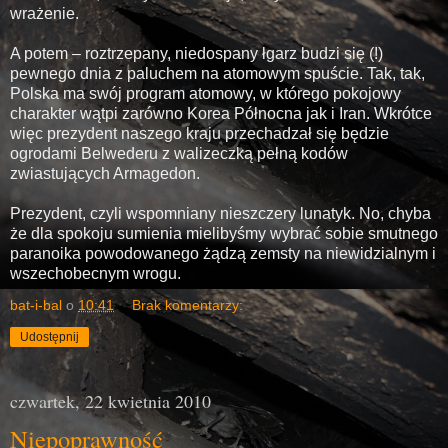
wrażenie.
A potem – roztrzepany, niedospany łgarz budzi się (!)
pewnego dnia z paluchem na atomowym spuście. Tak, tak,
Polska ma swój program atomowy, w którego pokojowy
charakter wątpi zarówno Korea Północna jak i Iran. Wkrótce
więc prezydent naszego kraju przechadzał się będzie
ogrodami Belwederu z walizeczką pełną kodów
zwiastujących Armagedon.
Prezydent, czyli wspomniany nieszczery lunatyk. No, chyba
że dla spokoju sumienia mielibyśmy wybrać sobie smutnego
paranoika powodowanego żądzą zemsty na niewidzialnym i
wszechobecnym wrogu.
bat-i-bal
o
10:41
Brak komentarzy:
Udostępnij
czwartek, 22 kwietnia 2010
Niepoprawność