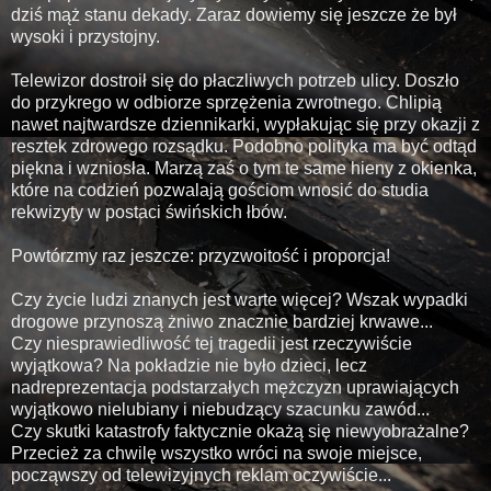
dziś mąż stanu dekady. Zaraz dowiemy się jeszcze że był
wysoki i przystojny.
Telewizor dostroił się do płaczliwych potrzeb ulicy. Doszło
do przykrego w odbiorze sprzężenia zwrotnego. Chlipią
nawet najtwardsze dziennikarki, wypłakując się przy okazji z
resztek zdrowego rozsądku. Podobno polityka ma być odtąd
piękna i wzniosła. Marzą zaś o tym te same hieny z okienka,
które na codzień pozwalają gościom wnosić do studia
rekwizyty w postaci świńskich łbów.
Powtórzmy raz jeszcze: przyzwoitość i proporcja!
Czy życie ludzi znanych jest warte więcej? Wszak wypadki
drogowe przynoszą żniwo znacznie bardziej krwawe...
Czy niesprawiedliwość tej tragedii jest rzeczywiście
wyjątkowa? Na pokładzie nie było dzieci, lecz
nadreprezentacja podstarzałych mężczyzn uprawiających
wyjątkowo nielubiany i niebudzący szacunku zawód...
Czy skutki katastrofy faktycznie okażą się niewyobrażalne?
Przecież za chwilę wszystko wróci na swoje miejsce,
począwszy od telewizyjnych reklam oczywiście...