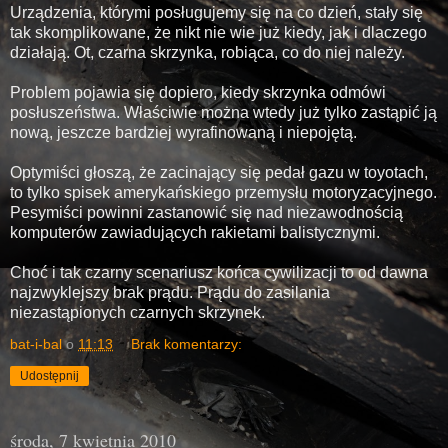
Urządzenia, którymi posługujemy się na co dzień, stały się
tak skomplikowane, że nikt nie wie już kiedy, jak i dlaczego
działają. Ot, czarna skrzynka, robiąca, co do niej należy.
Problem pojawia się dopiero, kiedy skrzynka odmówi
posłuszeństwa. Właściwie można wtedy już tylko zastąpić ją
nową, jeszcze bardziej wyrafinowaną i niepojętą.
Optymiści głoszą, że zacinający się pedał gazu w toyotach,
to tylko spisek amerykańskiego przemysłu motoryzacyjnego.
Pesymiści powinni zastanowić się nad niezawodnością
komputerów zawiadujących rakietami balistycznymi.
Choć i tak czarny scenariusz końca cywilizacji to od dawna
najzwyklejszy brak prądu. Prądu do zasilania
niezastąpionych czarnych skrzynek.
bat-i-bal
o
11:13
Brak komentarzy:
Udostępnij
środa, 7 kwietnia 2010