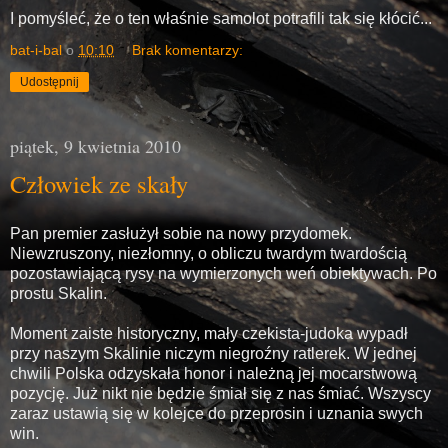
I pomyśleć, że o ten właśnie samolot potrafili tak się kłócić...
bat-i-bal
o
10:10
Brak komentarzy:
Udostępnij
piątek, 9 kwietnia 2010
Człowiek ze skały
Pan premier zasłużył sobie na nowy przydomek.
Niewzruszony, niezłomny, o obliczu twardym twardością
pozostawiającą rysy na wymierzonych weń obiektywach. Po
prostu Skalin.
Moment zaiste historyczny, mały czekista-judoka wypadł
przy naszym Skalinie niczym niegroźny ratlerek. W jednej
chwili Polska odzyskała honor i należną jej mocarstwową
pozycję. Już nikt nie będzie śmiał się z nas śmiać. Wszyscy
zaraz ustawią się w kolejce do przeprosin i uznania swych
win.