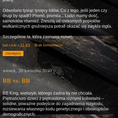
Odwołano tysiąc tysięcy lotów. Co z tego, jeśli jeden czy
drugi by spadł? Promil, promila... Ludzi mamy dość,
samolotów również. Zresztą od rzekomych popiołów
wulkanicznych groźniejsza potrafi okazać się zwykła mgła.
Szczególnie ta, która zasnuwa rozum.
bat-i-bal
o
11:43
Brak komentarzy:
Udostępnij
wtorek, 20 kwietnia 2010
BB vs. BB
BB King, wieloryb, którego żadna by nie chciała.
Piętnaścioro dzieci z piętnastoma różnymi kobietami –
solidne, poważne podejście do zagadnienia rozpłodu,
rozsiewania własnego kodu genetycznego i obowiązków
demograficznych.