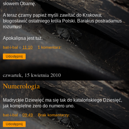
słowem Obamę.
A teraz czarny papież myśli zawitać do Krakowa,
błogosławić ostatniego króla Polski. Barakus postradamus
rozumus!
Apokalipsa jest tuż.
bat-i-bal
o
11:10
1 komentarz:
Udostępnij
czwartek, 15 kwietnia 2010
Numerologia
Madryckie Dziewięć ma się tak do katalońskiego Dziesięć,
jak kompletne zero do numero uno.
bat-i-bal
o
09:49
Brak komentarzy:
Udostępnij