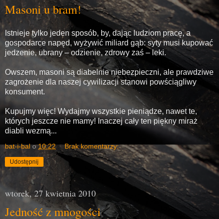
Masoni u bram!
Istnieje tylko jeden sposób, by, dając ludziom pracę, a
gospodarce napęd, wyżywić miliard gąb: syty musi kupować
jedzenie, ubrany – odzienie, zdrowy zaś – leki.
Owszem, masoni są diabelnie niebezpieczni, ale prawdziwe
zagrożenie dla naszej cywilizacji stanowi powściągliwy
konsument.
Kupujmy więc! Wydajmy wszystkie pieniądze, nawet te,
których jeszcze nie mamy! Inaczej cały ten piękny miraż
diabli wezmą...
bat-i-bal
o
10:22
Brak komentarzy:
Udostępnij
wtorek, 27 kwietnia 2010
Jedność z mnogości