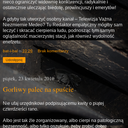
nieco ograniczyć widownię konkurencji, radykalnie i
ostatecznie uleczając biedotę, prowincjuszy i emerytów!
A gdyby tak utworzyć osobny kanał – Telewizja Vażna
Niezmiernie Medeo? Tu Redaktor empatyczny mógłby sam
leczyć i skracać cierpienia ludu, podnosząc tym samym
oglądalność macierzystej stacji, jak również wydolność
enefzetu.
bat-i-bal
o
10:26
Brak komentarzy:
Udostępnij
piątek, 23 kwietnia 2010
Gorliwy palec na spuście
Nie ufaj urzędnikowi podpisującemu kwity o piątej
czterdzieści rano.
Albo jest tak źle zorganizowany, albo cierpi na patologiczną
bezsenność, albo tylko oszukuje, żeby zrobić dobre