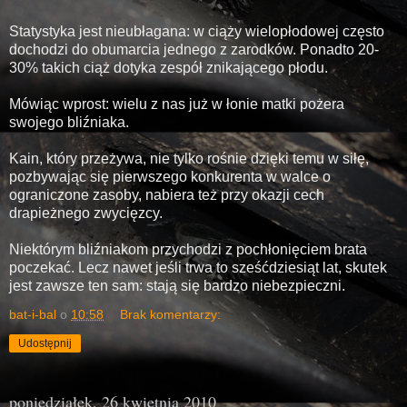
Statystyka jest nieubłagana: w ciąży wielopłodowej często
dochodzi do obumarcia jednego z zarodków. Ponadto 20-
30% takich ciąż dotyka zespół znikającego płodu.
Mówiąc wprost: wielu z nas już w łonie matki pożera
swojego bliźniaka.
Kain, który przeżywa, nie tylko rośnie dzięki temu w siłę,
pozbywając się pierwszego konkurenta w walce o
ograniczone zasoby, nabiera też przy okazji cech
drapieżnego zwycięzcy.
Niektórym bliźniakom przychodzi z pochłonięciem brata
poczekać. Lecz nawet jeśli trwa to sześćdziesiąt lat, skutek
jest zawsze ten sam: stają się bardzo niebezpieczni.
bat-i-bal
o
10:58
Brak komentarzy:
Udostępnij
poniedziałek, 26 kwietnia 2010