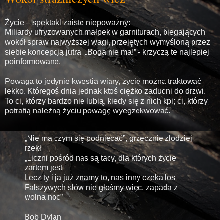
Życie – spektakl zaiste niepoważny:
Miliardy ufryzowanych małpek w garniturach, biegających
wokół spraw najwyższej wagi, przejętych wymyśloną przez
siebie koncepcją jutra. „Boga nie ma!” - krzyczą te najlepiej
poinformowane.
Powaga to jedynie kwestia wiary, życie można traktować
lekko. Któregoś dnia jednak ktoś ciężko zadudni do drzwi.
To ci, którzy bardzo nie lubią, kiedy się z nich kpi; ci, którzy
potrafią należną życiu powagę wyegzekwować.
„Nie ma czym się podniecać”, grzecznie złodziej
rzekł
„Liczni pośród nas są tacy, dla których życie
żartem jest
Lecz ty i ja już znamy to, nas inny czeka los
Fałszywych słów nie głośmy więc, zapada z
wolna noc”
Bob Dylan