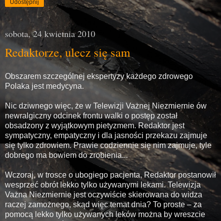
Udostępnij
sobota, 24 kwietnia 2010
Redaktorze, ulecz się sam
Obszarem szczególnej ekspertyzy każdego zdrowego
Polaka jest medycyna.
Nic dziwnego więc, że w Telewizji Vażnej Niezmiernie ów
newralgiczny odcinek frontu walki o postęp został
obsadzony z wyjątkowym pietyzmem. Redaktor jest
sympatyczny, empatyczny i dla jasności przekazu zajmuje
się tylko zdrowiem. Prawie codziennie się nim zajmuje, tyle
dobrego ma bowiem do zrobienia...
Wczoraj, w trosce o ubogiego pacjenta, Redaktor postanowił
wesprzeć obrót lekko tylko używanymi lekami. Telewizja
Vażna Niezmiernie jest oczywiście skierowana do widza
raczej zamożnego, skąd więc temat dnia? To proste – za
pomocą lekko tylko używanych leków można by wreszcie