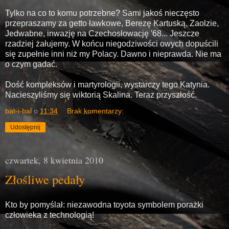
Tylko na co to komu potrzebne? Sami jakoś nieczęsto
przepraszamy za getto ławkowe, Berezę Kartuską, Zaolzie,
Jedwabne, inwazję na Czechosłowację '68... Jeszcze
rzadziej żałujemy. W końcu niegodziwości owych dopuścili
się zupełnie inni niż my Polacy. Dawno i nieprawda. Nie ma
o czym gadać.
Dość kompleksów i martyrologii, wystarczy tego Katynia.
Nacieszyliśmy się wiktorią Skalina. Teraz przyszłość.
bat-i-bal
o
11:34
Brak komentarzy:
Udostępnij
czwartek, 8 kwietnia 2010
Złośliwe pedały
Kto by pomyślał: niezawodna toyota symbolem porażki
człowieka z technologią!