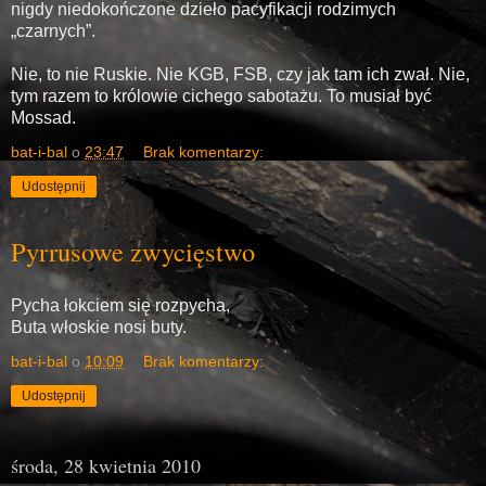
nigdy niedokończone dzieło pacyfikacji rodzimych
„czarnych”.
Nie, to nie Ruskie. Nie KGB, FSB, czy jak tam ich zwał. Nie,
tym razem to królowie cichego sabotażu. To musiał być
Mossad.
bat-i-bal
o
23:47
Brak komentarzy:
Udostępnij
Pyrrusowe zwycięstwo
Pycha łokciem się rozpycha,
Buta włoskie nosi buty.
bat-i-bal
o
10:09
Brak komentarzy:
Udostępnij
środa, 28 kwietnia 2010