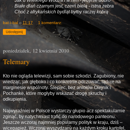
Jak u Wielkiego Wodza i w nim - jedynie dobro
Białe dlań czarnym jest, czerń bielą - istna zebra
Choć z afrykańskich bydląt byłby raczej kobrą
bat-i-bal
o
11:17
1 komentarz:
Udostępnij
poniedziałek, 12 kwietnia 2010
Telemary
Kto nie ogląda telewizji, sam sobie szkodzi. Zagubiony, nie
wiedząc, jak głęboko i co konkretnie odczuwać, ląduje na
marginesie wspólnoty. Ślepiec, bez aniołów Olejnik i
Pochanke, które mogłyby wskazać drogę skruchy i
odkupienia.
Najwyraźniej w Polsce wystarczy głupio acz spektakularnie
zginąć, by natychmiast trafić do narodowego panteonu.
Jeszcze wczoraj najmniej popularny polityk w kraju, dziś –
wicepapież. Wczoraj wyszydzany na każdym kroku kartofel,