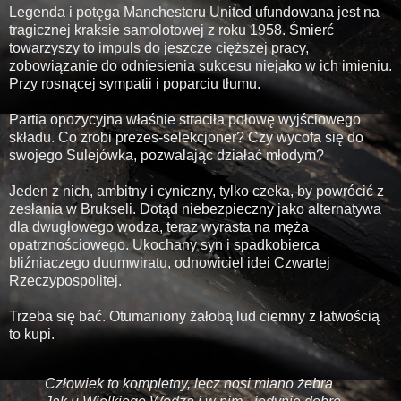
Legenda i potęga Manchesteru United ufundowana jest na
tragicznej kraksie samolotowej z roku 1958. Śmierć
towarzyszy to impuls do jeszcze cięższej pracy,
zobowiązanie do odniesienia sukcesu niejako w ich imieniu.
Przy rosnącej sympatii i poparciu tłumu.
Partia opozycyjna właśnie straciła połowę wyjściowego
składu. Co zrobi prezes-selekcjoner? Czy wycofa się do
swojego Sulejówka, pozwalając działać młodym?
Jeden z nich, ambitny i cyniczny, tylko czeka, by powrócić z
zesłania w Brukseli. Dotąd niebezpieczny jako alternatywa
dla dwugłowego wodza, teraz wyrasta na męża
opatrznościowego. Ukochany syn i spadkobierca
bliźniaczego duumwiratu, odnowiciel idei Czwartej
Rzeczypospolitej.
Trzeba się bać. Otumaniony żałobą lud ciemny z łatwością
to kupi.
Człowiek to kompletny, lecz nosi miano żebra