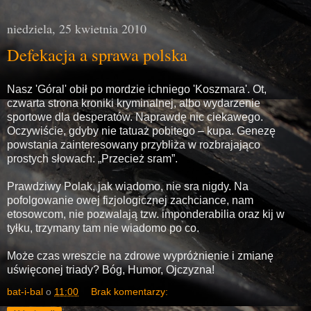
niedziela, 25 kwietnia 2010
Defekacja a sprawa polska
Nasz 'Góral' obił po mordzie ichniego 'Koszmara'. Ot,
czwarta strona kroniki kryminalnej, albo wydarzenie
sportowe dla desperatów. Naprawdę nic ciekawego.
Oczywiście, gdyby nie tatuaż pobitego – kupa. Genezę
powstania zainteresowany przybliża w rozbrajająco
prostych słowach: „Przecież sram”.
Prawdziwy Polak, jak wiadomo, nie sra nigdy. Na
pofolgowanie owej fizjologicznej zachciance, nam
etosowcom, nie pozwalają tzw. imponderabilia oraz kij w
tyłku, trzymany tam nie wiadomo po co.
Może czas wreszcie na zdrowe wypróżnienie i zmianę
uświęconej triady? Bóg, Humor, Ojczyzna!
bat-i-bal
o
11:00
Brak komentarzy: