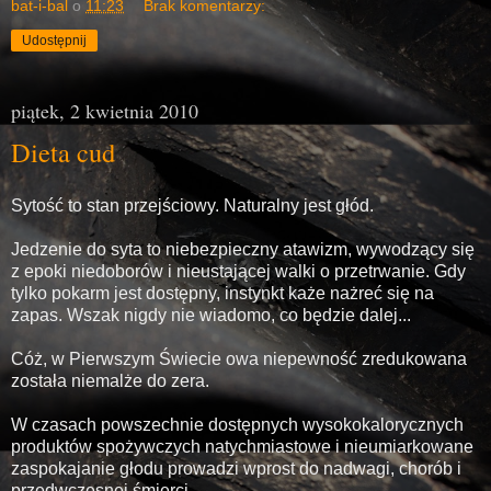
bat-i-bal
o
11:23
Brak komentarzy:
Udostępnij
piątek, 2 kwietnia 2010
Dieta cud
Sytość to stan przejściowy. Naturalny jest głód.
Jedzenie do syta to niebezpieczny atawizm, wywodzący się
z epoki niedoborów i nieustającej walki o przetrwanie. Gdy
tylko pokarm jest dostępny, instynkt każe nażreć się na
zapas. Wszak nigdy nie wiadomo, co będzie dalej...
Cóż, w Pierwszym Świecie owa niepewność zredukowana
została niemalże do zera.
W czasach powszechnie dostępnych wysokokalorycznych
produktów spożywczych natychmiastowe i nieumiarkowane
zaspokajanie głodu prowadzi wprost do nadwagi, chorób i
przedwczesnej śmierci.