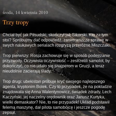
środa, 14 kwietnia 2010
Trzy tropy
Chciał być jak Piłsudski, skończył jak Sikorski. Kto za tym
stoi? Spróbujmy dać odpowiedź, zanim jeszcze sprawę w
swych naukawych serialach rozgryzą przeróżne Miszczaki.
Trop pierwszy: Rosja zachowuje się w sposób podejrzanie
przyzwoity. Oczywista oczywistość – zestrzelili samolot, by
dokończyć, co nie udało się snajperom w Gruzji, a teraz
nieudolnie zacierają ślady.
Trop drugi: ubekistan próbuje kryć swojego najlepszego
agenta, kryptonim Bolek. Czy to przypadek, że na pokładzie
znajdowała się Anna Walentynowicz, świadek zdrady, Lech
Kaczyński, jej naczelny orędownik oraz Janusz Kurtyka,
wielki demaskator? Nie, to nie przypadek! Układ podstawił
felerną maszynę, dał pilota samobójcę i jeszcze pogodę
zepsuł.