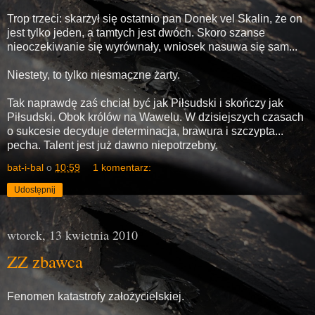
Trop trzeci: skarżył się ostatnio pan Donek vel Skalin, że on
jest tylko jeden, a tamtych jest dwóch. Skoro szanse
nieoczekiwanie się wyrównały, wniosek nasuwa się sam...
Niestety, to tylko niesmaczne żarty.
Tak naprawdę zaś chciał być jak Piłsudski i skończy jak
Piłsudski. Obok królów na Wawelu. W dzisiejszych czasach
o sukcesie decyduje determinacja, brawura i szczypta...
pecha. Talent jest już dawno niepotrzebny.
bat-i-bal
o
10:59
1 komentarz:
Udostępnij
wtorek, 13 kwietnia 2010
ZZ zbawca
Fenomen katastrofy założycielskiej.