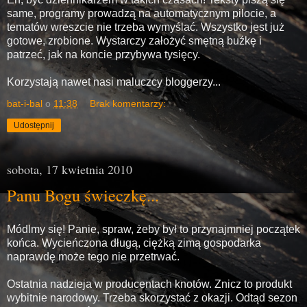
same, programy prowadzą na automatycznym pilocie, a
tematów wreszcie nie trzeba wymyślać. Wszystko jest już
gotowe, zrobione. Wystarczy założyć smętną buźkę i
patrzeć, jak na koncie przybywa tysięcy.
Korzystają nawet nasi maluczcy bloggerzy...
bat-i-bal
o
11:38
Brak komentarzy:
Udostępnij
sobota, 17 kwietnia 2010
Panu Bogu świeczkę...
Módlmy się! Panie, spraw, żeby był to przynajmniej początek
końca. Wycieńczona długą, ciężką zimą gospodarka
naprawdę może tego nie przetrwać.
Ostatnia nadzieja w producentach knotów. Znicz to produkt
wybitnie narodowy. Trzeba skorzystać z okazji. Odtąd sezon