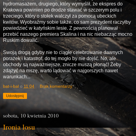
hydromasażem, drugiego, który wymyślił, że ekspres do
Krakowa powinien po drodze stawać w szczerym polu i
trzeciego, który o stołek walczył za pomocą ubeckich
kwitów. Wyobraźmy sobie także, co sam prezydent raczyłby
powiedzieć w katyńskim lesie. Z pewnością planował
przebić naszego premiera Skalina i na nic niebacząc mocno
Ruskim dowalić.
Swoją drogą gdyby nie to ciągłe celebrowanie dawnych
porażek i katastrof, do tej mogło by nie dojść. No, ale
obchody są najważniejsze, znicze muszą płonąć! Żeby
zdążyć na mszę, warto lądować w najgorszych nawet
warunkach...
bat-i-bal
o
11:04
Brak komentarzy:
Udostępnij
sobota, 10 kwietnia 2010
Ironia losu