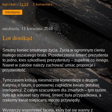
bat-i-bal
o
11:19
1 komentarz:
Udostępnij
niedziela, 11 kwietnia 2010
Lot donikąd
Smutny koniec smutnego życia. Życia w ogromnym cieniu
małego oszalałego brata. Przedwczesna śmierć prezydenta
to jedno, kres szkodliwej prezydentury – zupełnie co innego.
Nawet w żałobie należy zachować umiar, proporcje i
przyzwoitość.
Tymczasem królują niesmaczne komentarze o drugim
Katyniu, o fatum, o ponownej zagładzie kwiatu polskiej
inteligencji. Z całym szacunkiem dla zmarłych – tym razem
było ich kilkaset razy mniej, śmierć była przypadkowa, a
rzekomy kwiat miejscami mocno przywiędły.
Wystarczy wspomnieć faceta, który bał się wanny z