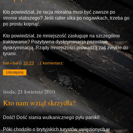
Kto powiedział, że racja moralna musi być zawsze po
stronie słabszego? Jeśli ratler sika po nogawkach, trzeba go
po prostu kopnąć.
Kto powiedział, że mniejszość zasługuje na szczególne
traktowanie? Pozytywna dyskryminacja pozostaje
dyskryminacją. Rządy mniejszości prowadzą zaś zwykle do
tyranii.
bat-i-bal
o
10:23
1 komentarz:
Udostępnij
środa, 21 kwietnia 2010
Kto nam wziął skrzydła?
Dość! Dość siania wulkanicznego pyłu paniki!
Póki chodziło o brytyjskich turystów uwięzionych w