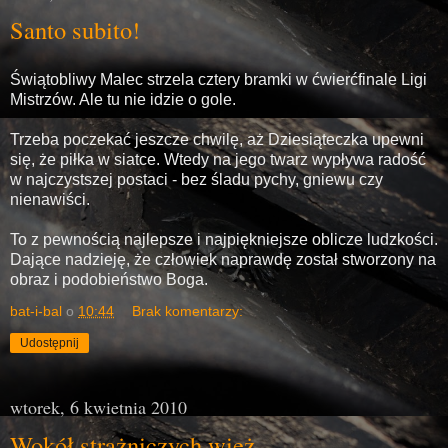
Santo subito!
Świątobliwy Malec strzela cztery bramki w ćwierćfinale Ligi
Mistrzów. Ale tu nie idzie o gole.
Trzeba poczekać jeszcze chwilę, aż Dziesiąteczka upewni
się, że piłka w siatce. Wtedy na jego twarz wypływa radość
w najczystszej postaci - bez śladu pychy, gniewu czy
nienawiści.
To z pewnością najlepsze i najpiękniejsze oblicze ludzkości.
Dające nadzieję, że człowiek naprawdę został stworzony na
obraz i podobieństwo Boga.
bat-i-bal
o
10:44
Brak komentarzy:
Udostępnij
wtorek, 6 kwietnia 2010
Wokół strażniczych wież