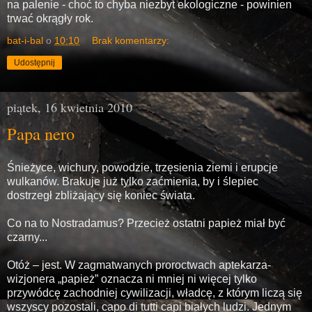
na palenie - choć to chyba niezbyt ekologiczne - powinien
trwać okrągły rok.
bat-i-bal
o
10:10
Brak komentarzy:
Udostępnij
piątek, 16 kwietnia 2010
Papa nero
Śnieżyce, wichury, powodzie, trzęsienia ziemi i erupcje
wulkanów. Brakuje już tylko zaćmienia, by i ślepiec
dostrzegł zbliżający się koniec świata.
Co na to Nostradamus? Przecież ostatni papież miał być
czarny...
Otóż – jest. W zagmatwanych proroctwach aptekarza-
wizjonera „papież” oznacza ni mniej ni więcej tylko
przywódcę zachodniej cywilizacji, władcę, z którym liczą się
wszyscy pozostali, capo di tutti capi białych ludzi. Jednym