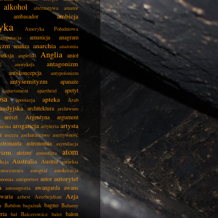
alkohol
alternatywa
amator
ambicja
ambasador
yka
Ameryka Południowa
amunicja
anagram
amputacja
tyzm
anarchia
analiza
anatomia
Anglia
neksja
anioł
angielski
antagonizm
ć
anoreksja
antykoncepcja
antypolonizm
antysemityzm
apanaże
apetyt
apartament
apartheid
psa
apteka
apostazja
Arab
audyjska
architektura
archiwum
areszt
Argentyna
argument
arogancja
artysta
menia
artyleria
a
asceza
asekuranctwo
asertywność
astronauta
astronomia
asymilacja
atom
wizm
ateizm
atmosfera
Australia
Austria
kcja
autarkia
autocenzura
autograf
autokreacja
autorytet
autor
onomia
autoportret
a
awangarda
awans
autosugestia
Azja
awaria
azbest
Azerbejdżan
bagno
a
Babilon
bagażnik
Bahamy
eria
balon
bal
Balcerowicz
balet