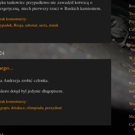
yku tankowiec przypadkowo nie zawadził kotwicą o
Roz
energetyczną, niech pierwszy rzuci w Ruskich kamieniem.
Twa
rak komentarzy:
Pój
zypadek
,
Rosja
,
sabotaż
,
seria
,
statek
Cał
Cie
Nie
24
W r
nego...
Chi
na Andrzeja zrobić członka.
Wie
koro dotąd był jedynie długopisem.
Jed
rak komentarzy:
Wre
ugopis
,
działacz
,
olimpiada
,
prezydent
Mni
Cał