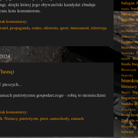
bałagan
B
ngi, dzięki której jego obywatelski kandydat zbuduje
ban
banita
enia kota komunistom.
barbarzyńs
Batkobal
B
rak komentarzy:
bestseller
watel
,
propaganda
,
rodeo
,
siłownia
,
sport
,
śmieszność
,
telewizja
bezduszność
bezkarność
bezpiecz
bezroboc
beztroska
 2024
Bia
bękart
bieda
bie
łasną)
Bieszczady
biografia
biurokra
 pieszych...
bliźniacy
błą
błazen
 ramach patriotyzmu gospodarczego - robią to niemieckimi
bogactwo
B
bomba
braterstwo
rak komentarzy:
bro
broda
rk
,
Niemcy
,
patriotyzm
,
piesi
,
samochody
,
zamach
Bruksela
b
brzydota
bulwary
b
burmistrz