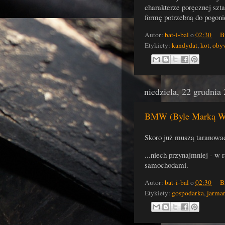
charakterze poręcznej szta
formę potrzebną do pogoni
Autor:
bat-i-bal
o
02:30
B
Etykiety:
kandydat
,
kot
,
oby
niedziela, 22 grudnia
BMW (Byle Marką W
Skoro już muszą taranować
...niech przynajmniej - w
samochodami.
Autor:
bat-i-bal
o
02:30
B
Etykiety:
gospodarka
,
jarma