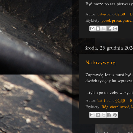
Być może po raz pierwszy
Autor:
bat-i-bal
o
02:30
B
Etykiety:
poseł
,
praca
,
praca 
środa, 25 grudnia 202
Na krzywy ryj
Zaprawdę Jezus musi być św
dwóch tysięcy lat wpraszaj
...tylko po to, żeby wszyst
Autor:
bat-i-bal
o
02:30
B
Etykiety:
Bóg
,
cierpliwość
,
J