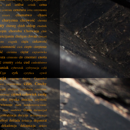
cel
cena
celibat
ła
celnik
cenzura
a
centrum
cera
ceremonia
chamstwo
chaos
cesarz
charyzma
chciwość
chemia
ny
chłop
chirurg
chleb
chodnik
choroba
opin
Chorwacja
chór
eścijanin
chuligan
chwała
chwast
ciąża
ciekawość
asto
ciągnik
ciemność
ciepło
cierpienie
cień
ść
ciężar
cieśnina
ciężarówka
isza
cnota
cło
cmentarz
ciśnienie
cud
ć
country
córka
cudzołóstwo
aniak
cyberatak
cyfryzacja
cykl
cyrk
Cypr
cyrylica
cywil
acja
czarna dziura
Czarnobyl
czas
Czechy
two
czarownica
czek
czekista
czekolada
czereśnie
człowiek
czołg
członek
zerwiec
ystka
czystka etniczna
czystość
ćwiczenie
dach
dalekowzroczność
Dania
e
dane osobowe
darmozjad
centralizacja
decyzja
defenestracja
eficyt
defilada
degenerat
definicja
dekadencja
dekapitacja
dekret