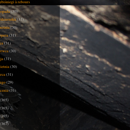
ebiśniegi à rebours
stopada
(30)
ździernika
(31)
ześnia
(30)
erpnia
(31)
pca
(31)
erwca
(30)
ja
(31)
ietnia
(30)
rca
(31)
tego
(29)
ycznia
(31)
(365)
(365)
(365)
(367)