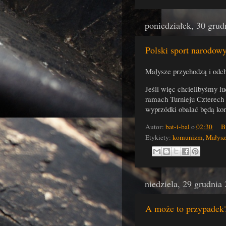
poniedziałek, 30 grud
Polski sport narodow
Małysze przychodzą i odc
Jeśli więc chcielibyśmy l
ramach Turnieju Czterech 
wyprzódki obalać będą k
Autor:
bat-i-bal
o
02:30
B
Etykiety:
komunizm
,
Małysz
niedziela, 29 grudnia
A może to przypadek? 