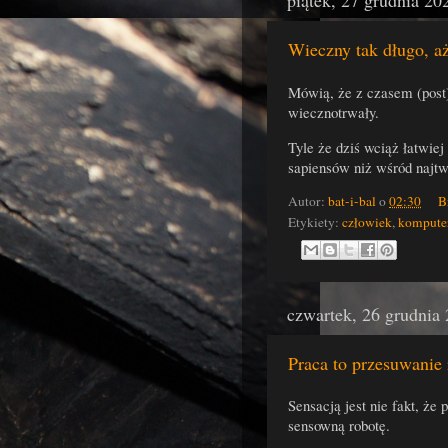
piątek, 27 grudnia 20
Wieczny tak długo, aż
Mówią, że z czasem (post)
wiecznotrwały.
Tyle że dziś wciąż łatwiej
sapiensów niż wśród najt
Autor:
bat-i-bal
o
02:30
B
Etykiety:
człowiek
,
kompute
czwartek, 26 grudnia
Praca to przesuwanie
Sensacją jest nie fakt, że
sensowną robotę.