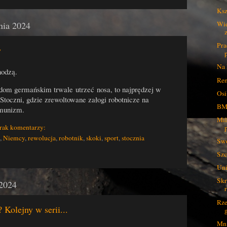
Ksz
Wie
nia 2024
Pra
y
Na 
hodzą.
Ren
udom germańskim trwale utrzeć nosa, to najprędzej w
Osi
Stoczni, gdzie zrewoltowane załogi robotnicze na
BM
omunizm.
Mil
rak komentarzy:
,
Niemcy
,
rewolucja
,
robotnik
,
skoki
,
sport
,
stocznia
Swó
Szc
Uni
Skr
 2024
Rze
Kolejny w serii...
Mni