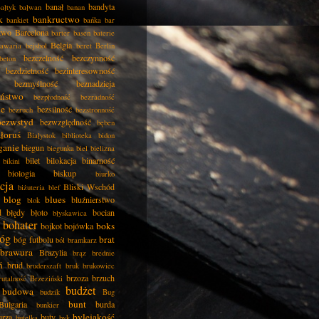
banał
bandyta
ałtyk
bałwan
banan
k
bankructwo
bankiet
bańka
bar
two
Barcelona
barter
basen
baterie
Belgia
awaria
bejsbol
beret
Berlin
bezczelność
bezczynność
beton
bezdzietność
bezinteresowność
bezmyślność
beznadzieja
eństwo
bezpłodność
bezradność
ie
bezsilność
bezruch
bezstronność
bezwstyd
bezwzględność
bęben
łoruś
Białystok
biblioteka
bidon
ganie
biegun
biegunka
biel
bielizna
bilet
bilokacja
binarność
bikini
biologia
biskup
biurko
cja
Bliski Wschód
biżuteria
blef
blog
blues
bluźnierstwo
blok
d
błędy
błoto
bocian
błyskawica
bohater
boks
bojkot
bojówka
óg
brat
bóg futbolu
ból
bramkarz
brawura
Brazylia
brąz
brednie
ń
brud
bruderszaft
bruk
brukowiec
brzoza
brzuch
rutalność
Brzeziński
budżet
budowa
budzik
Bug
bunt
Bułgaria
burda
bunkier
bylejakość
urza
buty
butelka
byk