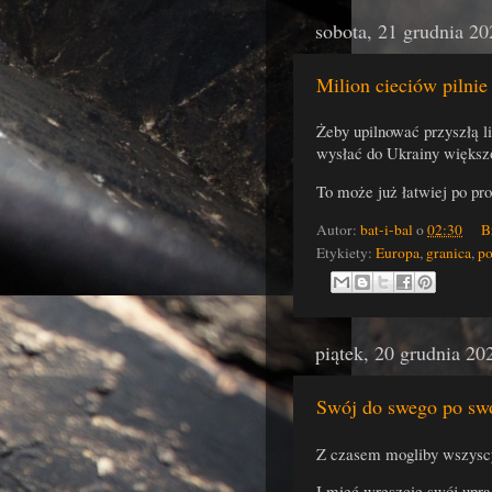
sobota, 21 grudnia 20
Milion cieciów pilni
Żeby upilnować przyszłą l
wysłać do Ukrainy większ
To może już łatwiej po pr
Autor:
bat-i-bal
o
02:30
B
Etykiety:
Europa
,
granica
,
po
piątek, 20 grudnia 20
Swój do swego po sw
Z czasem mogliby wszyscy
I mieć wreszcie swój upra