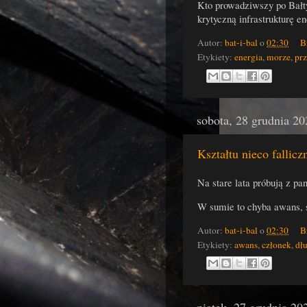
Kto prowadziwszy po Bałt
krytyczną infrastrukturę 
Autor:
bat-i-bal
o
02:30
B
Etykiety:
energia
,
morze
,
pr
sobota, 28 grudnia 20
Kształtu nieco fallicz
Na stare lata próbują z pa
W sumie to chyba awans, s
Autor:
bat-i-bal
o
02:30
B
Etykiety:
awans
,
członek
,
dł