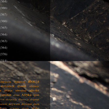
(364)
(366)
(367)
(366)
(365)
(364)
(363)
(364)
(376)
(314)
aborcja
abnegacja
abonament
absurd
abstynencja
adaptacja
adwokat
a
adopcja
adrenalina
ganistan
Afryka
agent
afront
cent
akceptacja
aklamacja
aksjomat
aktywizm
ualność
aktywność
alarm
lbania
alfabet
alchemia
alergia