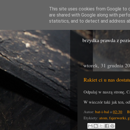
This site uses cookies from Google to de
are shared with Google along with perfo
Miast
statistics, and to detect and address a
brzydka prawda z poz
wtorek, 31 grudnia 2
Rakiet ci u nas dostat
Odpalaj w naszą stronę, C
W wieczór taki jak ten, o
Autor:
bat-i-bal
o
02:30
B
Etykiety:
atom
,
fajerwerki
,
g