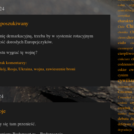
całun
ceg
24
centralizacj
certyfikat
charakter
e poszukiwany
Chi
Chile
Ch
choinka
inię demarkacyjną, trzeba by w systemie rotacyjnym
chrz
chrust
ość dorosłych Europejczyków.
ciało
ci
ciemnogród
ostu wygrać tę wojnę?
cierpliwo
c
cinkciarz
rak komentarzy:
codziennoś
kój
,
Rosja
,
Ukraina
,
wojna
,
zawieszenie broni
cw
cukier
cynizm
cywiliz
czarnowidz
Czeczenia
24
Czernobyl
c
cz
czułość
czytelnik
oje
dandys
dan
debata
de
 się tam przenieść.
defetyzm
d
degradacja
gniony Budapeszt w... Budapeszcie.