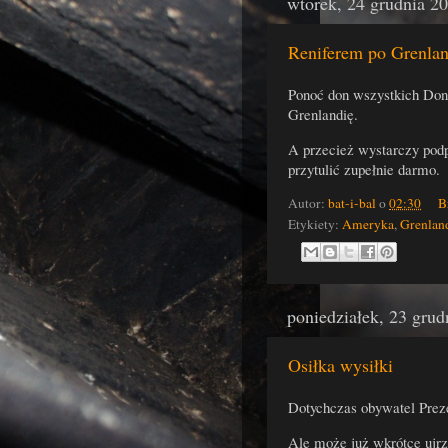
wtorek, 24 grudnia 2
Reniferem po Grenlan
Ponoć don wszystkich Don
Grenlandię.
A przecież wystarczy podp
przytulić zupełnie darmo.
Autor:
bat-i-bal
o
02:30
B
Etykiety:
Ameryka
,
Grenlan
poniedziałek, 23 grud
Osiłka wysiłki
Dotychczas obywatel Preze
Ale może już wkrótce ujrz