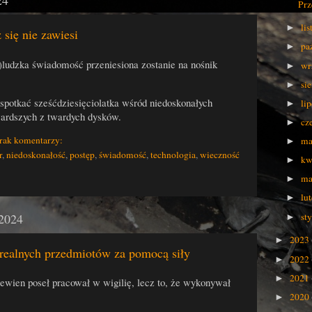
24
Prz
li
►
 się nie zawiesi
pa
►
ludzka świadomość przeniesiona zostanie na nośnik
wr
►
si
►
 spotkać sześćdziesięciolatka wśród niedoskonałych
li
►
wardszych z twardych dysków.
cz
►
rak komentarzy:
ma
►
r
,
niedoskonałość
,
postęp
,
świadomość
,
technologia
,
wieczność
kw
►
ma
►
lu
►
st
 2024
►
2023
►
 realnych przedmiotów za pomocą siły
2022
►
2021
►
 pewien poseł pracował w wigilię, lecz to, że wykonywał
2020
►