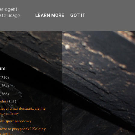
ser-agent
rate usage
LEARN MORE
GOT IT
um
(219)
(364)
(366)
udnia
(31)
et ci u nas dostatek, ale i te
przyjmiemy
ski sport narodowy
oże to przypadek? Kolejny
 serii...