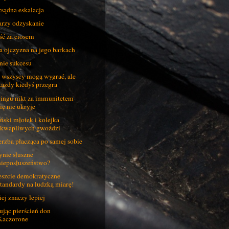
sądna eskalacja
rzy odzyskanie
ść za ciosem
a ojczyzna na jego barkach
nie sukcesu
 wszyscy mogą wygrać, ale
każdy kiedyś przegra
ingu nikt za immunitetem
się nie ukryje
ński młotek i kolejka
skwapliwych gwoździ
rzba płacząca po samej sobie
ynie słuszne
nieposłuszeństwo?
szcie demokratyczne
standardy na ludzką miarę!
ej znaczy lepiej
ując pierścień don
Kaczorone