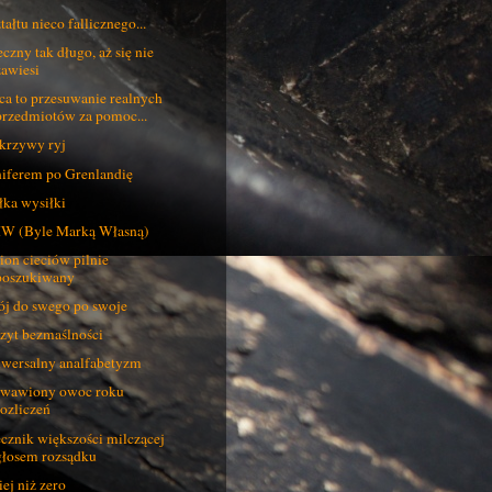
tałtu nieco fallicznego...
czny tak długo, aż się nie
zawiesi
ca to przesuwanie realnych
przedmiotów za pomoc...
krzywy ryj
iferem po Grenlandię
łka wysiłki
W (Byle Marką Własną)
ion cieciów pilnie
poszukiwany
j do swego po swoje
zyt bezmaślności
wersalny analfabetyzm
wawiony owoc roku
rozliczeń
cznik większości milczącej
głosem rozsądku
ej niż zero