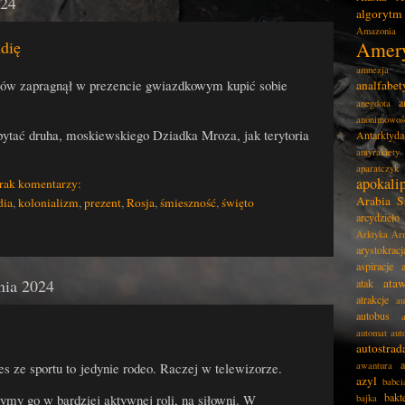
024
algorytm
Amazonia
dię
Amer
amnezja
ów zapragnął w prezencie gwiazdkowym kupić sobie
analfabe
a
anegdota
anonimowoś
ytać druha, moskiewskiego Dziadka Mroza, jak terytoria
Antarktyda
antyrakiety
aparatczyk
apokali
rak komentarzy:
Arabia S
dia
,
kolonializm
,
prezent
,
Rosja
,
śmieszność
,
święto
arcydzieło
Arktyka
Ar
arystokracj
aspiracje
nia 2024
ata
atak
atrakcje
au
autobus
automat
aut
autostrad
awantura
s ze sportu to jedynie rodeo. Raczej w telewizorze.
azyl
babci
bakt
ymy go w bardziej aktywnej roli, na siłowni. W
bajka