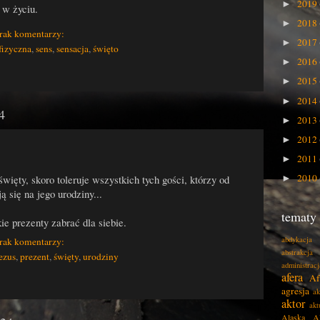
2019
►
 w życiu.
2018
►
rak komentarzy:
2017
►
fizyczna
,
sens
,
sensacja
,
święto
2016
►
2015
►
2014
►
4
2013
►
2012
►
2011
►
2010
ięty, skoro toleruje wszystkich tych gości, którzy od
►
ą się na jego urodziny...
tematy
kie prezenty zabrać dla siebie.
abdykacja
rak komentarzy:
abstrakcja
ezus
,
prezent
,
święty
,
urodziny
administracj
afera
Af
agresja
ak
aktor
akt
Alaska
A