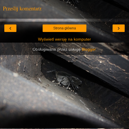
Prześlij komentarz
‹
›
Strona główna
Wyświetl wersję na komputer
Obsługiwane przez usługę
Blogger
.