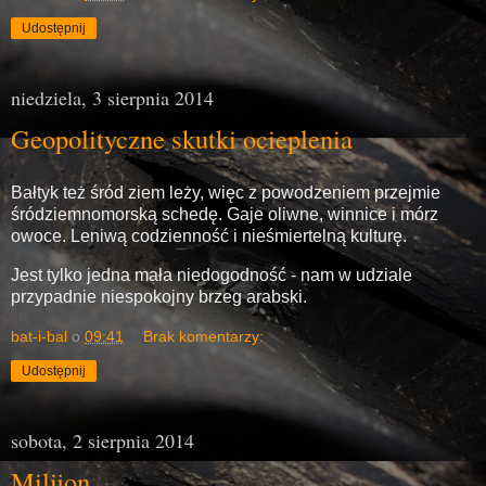
Udostępnij
niedziela, 3 sierpnia 2014
Geopolityczne skutki ocieplenia
Bałtyk też śród ziem leży, więc z powodzeniem przejmie
śródziemnomorską schedę. Gaje oliwne, winnice i mórz
owoce. Leniwą codzienność i nieśmiertelną kulturę.
Jest tylko jedna mała niedogodność - nam w udziale
przypadnie niespokojny brzeg arabski.
bat-i-bal
o
09:41
Brak komentarzy:
Udostępnij
sobota, 2 sierpnia 2014
Milijon