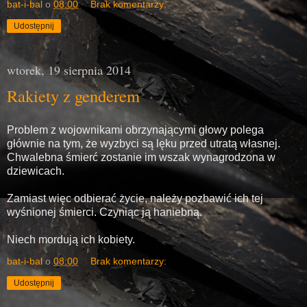
bat-i-bal
o
08:00
Brak komentarzy:
Udostępnij
wtorek, 19 sierpnia 2014
Rakiety z genderem
Problem z wojownikami obrzynającymi głowy polega
głównie na tym, że wyzbyci są lęku przed utratą własnej.
Chwalebna śmierć zostanie im wszak wynagrodzona w
dziewicach.
Zamiast więc odbierać życie, należy pozbawić ich tej
wyśnionej śmierci. Czyniąc ją haniebną.
Niech mordują ich kobiety.
bat-i-bal
o
08:00
Brak komentarzy:
Udostępnij