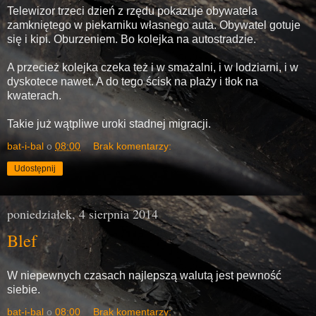
Telewizor trzeci dzień z rzędu pokazuje obywatela
zamkniętego w piekarniku własnego auta. Obywatel gotuje
się i kipi. Oburzeniem. Bo kolejka na autostradzie.
A przecież kolejka czeka też i w smażalni, i w lodziarni, i w
dyskotece nawet. A do tego ścisk na plaży i tłok na
kwaterach.
Takie już wątpliwe uroki stadnej migracji.
bat-i-bal
o
08:00
Brak komentarzy:
Udostępnij
poniedziałek, 4 sierpnia 2014
Blef
W niepewnych czasach najlepszą walutą jest pewność
siebie.
bat-i-bal
o
08:00
Brak komentarzy: