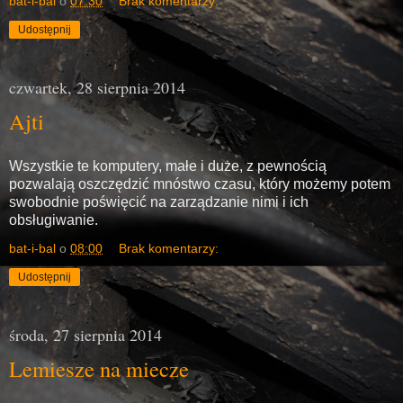
bat-i-bal
o
07:30
Brak komentarzy:
Udostępnij
czwartek, 28 sierpnia 2014
Ajti
Wszystkie te komputery, małe i duże, z pewnością
pozwalają oszczędzić mnóstwo czasu, który możemy potem
swobodnie poświęcić na zarządzanie nimi i ich
obsługiwanie.
bat-i-bal
o
08:00
Brak komentarzy:
Udostępnij
środa, 27 sierpnia 2014
Lemiesze na miecze