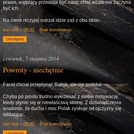
prawo, wątpiący przestaje być nasz, choć wcale nie zaczyna
być ich.
Na ziemi niczyjej ostrzał idzie zaś z obu stron.
bat-i-bal
o
08:00
Brak komentarzy:
Udostępnij
czwartek, 7 sierpnia 2014
Powroty - niechętnie
Facet chciał przepłynąć Bałtyk, ale nie podołał.
Chyba po prostu trudno wykrzesać z siebie motywację,
kiedy płynie się w niewłaściwą stronę. Z doświadczenia
wiadomo, że ducha i moc Polak zyskuje od ojczyzny się
oddalając.
bat-i-bal
o
08:00
Brak komentarzy:
Udostępnij