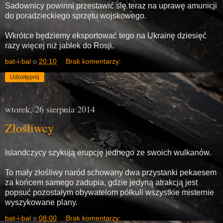
Sadownicy powinni przestawić się teraz na uprawę amunicji
do poradzieckiego sprzętu wojskowego.
Wkrótce będziemy eksportować tego na Ukrainę dziesięć
razy więcej niż jabłek do Rosji.
bat-i-bal
o
20:10
Brak komentarzy:
Udostępnij
wtorek, 26 sierpnia 2014
Złośliwcy
Islandczycy szykują erupcję jednego ze swoich wulkanów.
To mały złośliwy naród schowany dwa przystanki pekaesem
za końcem samego zadupia, gdzie jedyną atrakcją jest
popsuć pozostałym obywatelom półkuli wszystkie misternie
wyszykowane plany.
bat-i-bal
o
08:00
Brak komentarzy: