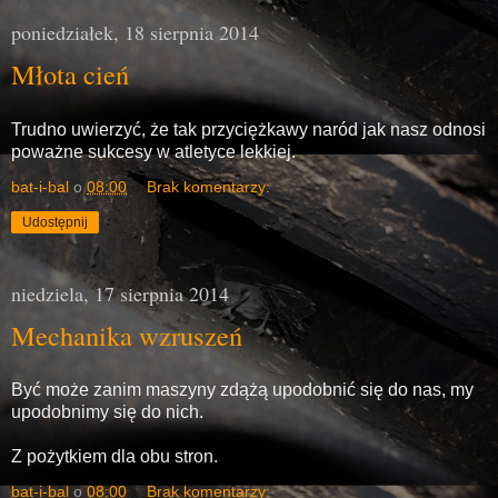
poniedziałek, 18 sierpnia 2014
Młota cień
Trudno uwierzyć, że tak przyciężkawy naród jak nasz odnosi
poważne sukcesy w atletyce lekkiej.
bat-i-bal
o
08:00
Brak komentarzy:
Udostępnij
niedziela, 17 sierpnia 2014
Mechanika wzruszeń
Być może zanim maszyny zdążą upodobnić się do nas, my
upodobnimy się do nich.
Z pożytkiem dla obu stron.
bat-i-bal
o
08:00
Brak komentarzy: