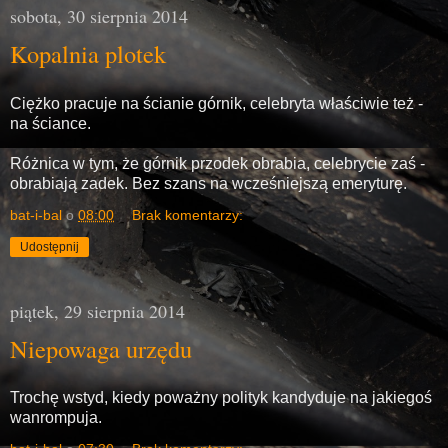
sobota, 30 sierpnia 2014
Kopalnia plotek
Ciężko pracuje na ścianie górnik, celebryta właściwie też -
na ściance.
Różnica w tym, że górnik przodek obrabia, celebrycie zaś -
obrabiają zadek. Bez szans na wcześniejszą emeryturę.
bat-i-bal
o
08:00
Brak komentarzy:
Udostępnij
piątek, 29 sierpnia 2014
Niepowaga urzędu
Trochę wstyd, kiedy poważny polityk kandyduje na jakiegoś
wanrompuja.