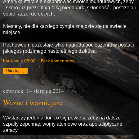
Ameryka stara się eksportować swoich mundurowych, żeby
- skoro już prezentują taką nieodpartą skłonność - postrzelali
sobie raczej do obcych.
Niestety, nie dla każdego cyngla znajdzie się na świecie
miejsce.
Pechowcom pozostaje tylko nagroda pocieszenia w postaci
jakiegoś rodzimego nastoletniego dzikusa.
bat-i-bal
o
08:00
Brak komentarzy:
Udostępnij
czwartek, 14 sierpnia 2014
Ważne i ważniejsze
Wystarczy jeden aktor, co się powiesi, żeby na dalsze
szpalty zepchnąć wojny atomowe oraz apokaliptyczne
zarazy.