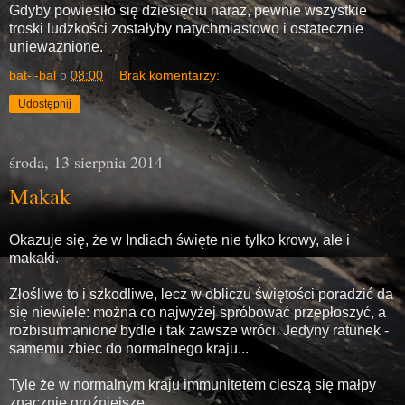
Gdyby powiesiło się dziesięciu naraz, pewnie wszystkie
troski ludzkości zostałyby natychmiastowo i ostatecznie
unieważnione.
bat-i-bal
o
08:00
Brak komentarzy:
Udostępnij
środa, 13 sierpnia 2014
Makak
Okazuje się, że w Indiach święte nie tylko krowy, ale i
makaki.
Złośliwe to i szkodliwe, lecz w obliczu świętości poradzić da
się niewiele: można co najwyżej spróbować przepłoszyć, a
rozbisurmanione bydle i tak zawsze wróci. Jedyny ratunek -
samemu zbiec do normalnego kraju...
Tyle że w normalnym kraju immunitetem cieszą się małpy
znacznie groźniejsze.