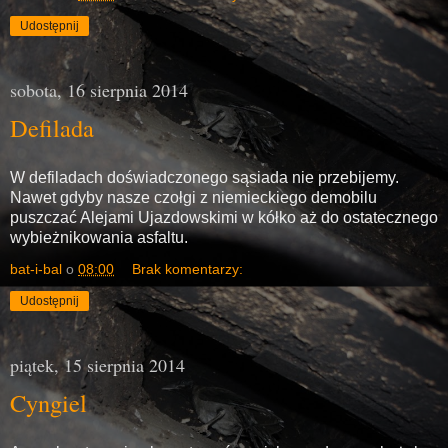
Udostępnij
sobota, 16 sierpnia 2014
Defilada
W defiladach doświadczonego sąsiada nie przebijemy.
Nawet gdyby nasze czołgi z niemieckiego demobilu
puszczać Alejami Ujazdowskimi w kółko aż do ostatecznego
wybieżnikowania asfaltu.
bat-i-bal
o
08:00
Brak komentarzy:
Udostępnij
piątek, 15 sierpnia 2014
Cyngiel