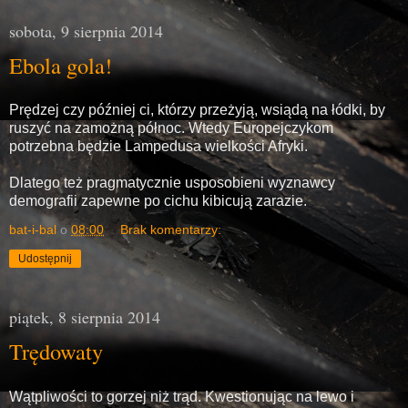
sobota, 9 sierpnia 2014
Ebola gola!
Prędzej czy później ci, którzy przeżyją, wsiądą na łódki, by
ruszyć na zamożną północ. Wtedy Europejczykom
potrzebna będzie Lampedusa wielkości Afryki.
Dlatego też pragmatycznie usposobieni wyznawcy
demografii zapewne po cichu kibicują zarazie.
bat-i-bal
o
08:00
Brak komentarzy:
Udostępnij
piątek, 8 sierpnia 2014
Trędowaty
Wątpliwości to gorzej niż trąd. Kwestionując na lewo i