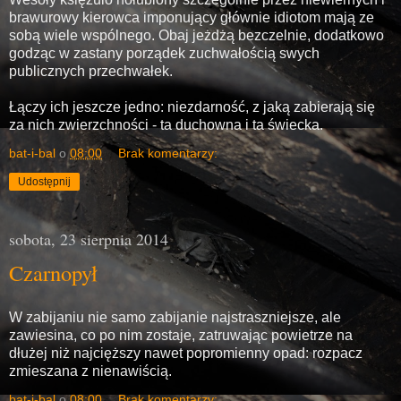
brawurowy kierowca imponujący głównie idiotom mają ze
sobą wiele wspólnego. Obaj jeżdżą bezczelnie, dodatkowo
godząc w zastany porządek zuchwałością swych
publicznych przechwałek.
Łączy ich jeszcze jedno: niezdarność, z jaką zabierają się
za nich zwierzchności - ta duchowna i ta świecka.
bat-i-bal
o
08:00
Brak komentarzy:
Udostępnij
sobota, 23 sierpnia 2014
Czarnopył
W zabijaniu nie samo zabijanie najstraszniejsze, ale
zawiesina, co po nim zostaje, zatruwając powietrze na
dłużej niż najcięższy nawet popromienny opad: rozpacz
zmieszana z nienawiścią.
bat-i-bal
o
08:00
Brak komentarzy: