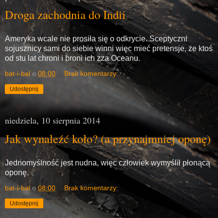
Droga zachodnia do Indii
Ameryka wcale nie prosiła się o odkrycie. Sceptyczni
sojusznicy sami do siebie winni więc mieć pretensje, że ktoś
od stu lat chroni i broni ich zza Oceanu.
bat-i-bal
o
08:00
Brak komentarzy:
Udostępnij
niedziela, 10 sierpnia 2014
Jak wynaleźć koło? (a przynajmniej oponę)
Jednomyślność jest nudna, więc człowiek wymyślił płonącą
oponę.
bat-i-bal
o
08:00
Brak komentarzy:
Udostępnij