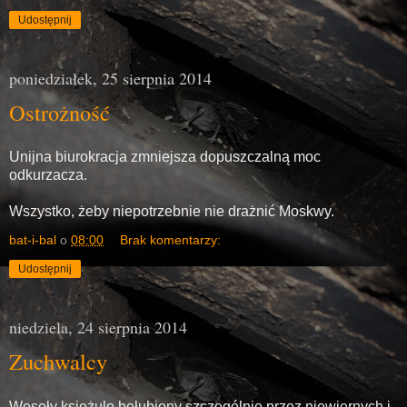
Udostępnij
poniedziałek, 25 sierpnia 2014
Ostrożność
Unijna biurokracja zmniejsza dopuszczalną moc
odkurzacza.
Wszystko, żeby niepotrzebnie nie drażnić Moskwy.
bat-i-bal
o
08:00
Brak komentarzy:
Udostępnij
niedziela, 24 sierpnia 2014
Zuchwalcy
Wesoły księżulo hołubiony szczególnie przez niewiernych i