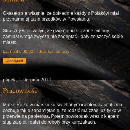
Okazało się właśnie, że dokładnie każdy z Polaków miał
przynajmniej tuzin przodków w Powstaniu.
Straszny więc wstyd, że owe nieprzeliczone miliony -
zamiast wroga zwyczajnie zadeptać - dały zniszczyć sobie
miasto.
bat-i-bal
o
08:00
Brak komentarzy:
Udostępnij
piątek, 1 sierpnia 2014
Pracowitość
Matkę Polkę w marszu ku świetlanym ideałom kapitalizmu
cechuje takie zapamiętanie, że rodzić ma czas już tylko w
przerwie na papierosa. Potem noworodek wraz z kiepem
siup za płot i dalej do roboty przy kurczakach.