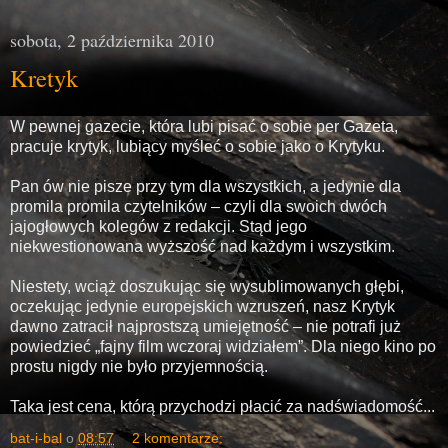
sobota, 2 października 2010
Kretyk
W pewnej gazecie, która lubi pisać o sobie per Gazeta,
pracuje krytyk, lubiący myśleć o sobie jako o Krytyku.
Pan ów nie pisze przy tym dla wszystkich, a jedynie dla
promila promila czytelników – czyli dla swoich dwóch
jajogłowych kolegów z redakcji. Stąd jego
niekwestionowana wyższość nad każdym i wszystkim.
Niestety, wciąż doszukując się wysublimowanych głębi,
oczekując jedynie europejskich wzruszeń, nasz Krytyk
dawno zatracił najprostszą umiejętność – nie potrafi już
powiedzieć „fajny film wczoraj widziałem”. Dla niego kino po
prostu nigdy nie było przyjemnością.
Taka jest cena, którą przychodzi płacić za nadświadomość...
bat-i-bal
o
08:57
2 komentarze: