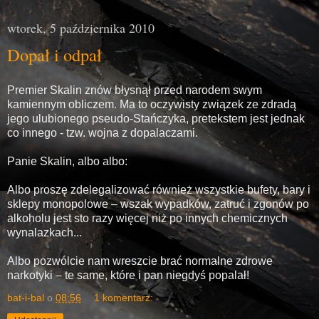
wtorek, 5 października 2010
Dopał i odpał
Premier Skalin znów błysnął przed narodem swym
kamiennym obliczem. Ma to oczywisty związek ze zdradą
jego ulubionego pseudo-Stańczyka, pretekstem jest jednak
co innego - tzw. wojna z dopalaczami.
Panie Skalin, albo albo:
Albo proszę zdelegalizować również wszystkie bufety, bary i
sklepy monopolowe – wszak wypadków, zatruć i zgonów po
alkoholu jest sto razy więcej niż po innych chemicznych
wynalazkach...
Albo pozwólcie nam wreszcie brać normalne zdrowe
narkotyki – te same, które i pan niegdyś popalał!
bat-i-bal
o
08:56
1 komentarz: