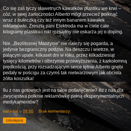
Co się zaś tyczy sławetnych kawałków plastiku we krwi –
cóż, w swej żarłoczności Alberto mógł przecież połknąć
wraz z bułeczką czy też innym bananem kawałek
reklamówki. Zresztą pani Elektroda ma w ciele całe
kilogramy plastiku i nikt rozsądny nie oskarża jej o doping.
Nie, „Bezlitosnej Maszynie” nie należy się pogarda, a
jedynie bezgraniczny podziw. Na deszczu i wietrze, w
palącym upale, kilkaset dni w roku, przez kilkadziesiąt
tysięcy kilometrów i olbrzymie przewyższenia, z karkołomną
prędkością, przy rozsadzającym serce tętnie Alberto gnębi
pedały w pościgu za czymś tak nietwarzowym jak obcisła
żółta koszulka!
Ilu z nas gotowych jest na takie poświęcenie? Ilu z nas dla
zwycięstwa połknie reklamówkę pełną eksperymentalnych
medykamentów?
bat-i-bal
o
08:50
Brak komentarzy:
Udostępnij