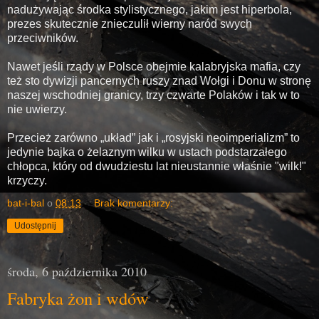
nadużywając środka stylistycznego, jakim jest hiperbola,
prezes skutecznie znieczulił wierny naród swych
przeciwników.
Nawet jeśli rządy w Polsce obejmie kalabryjska mafia, czy
też sto dywizji pancernych ruszy znad Wołgi i Donu w stronę
naszej wschodniej granicy, trzy czwarte Polaków i tak w to
nie uwierzy.
Przecież zarówno „układ” jak i „rosyjski neoimperializm” to
jedynie bajka o żelaznym wilku w ustach podstarzałego
chłopca, który od dwudziestu lat nieustannie właśnie "wilk!"
krzyczy.
bat-i-bal
o
08:13
Brak komentarzy:
Udostępnij
środa, 6 października 2010
Fabryka żon i wdów