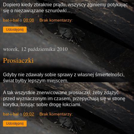
Dopiero kiedy zbraknie prądu, wszyscy zginiemy potykając
się o niezawiązane sznurówki...
bat-i-bal
o
08:08
Brak komentarzy:
Udostępnij
wtorek, 12 października 2010
Prosiaczki
Gdyby nie zdawały sobie sprawy z własnej śmiertelności,
świat byłby lepszym miejscem.
A tak wszystkie znerwicowane prosiaczki, żeby zdążyć
przed wyznaczonym im czasem, przepychają się w stronę
korytka, torując sobie drogę łokciami.
bat-i-bal
o
09:02
Brak komentarzy:
Udostępnij