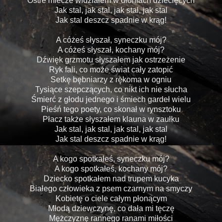
Ostre miecze widziałem w dłoniach dziecięcych
Jak stal, jak stal, jak stal, jak stal
Jak stal deszcz spadnie w krąg!
A cóżeś słyszał, syneczku mój?
A cóżeś słyszał, kochany mój?
Dźwięk grzmotu słyszałem jak ostrzeżenie
Ryk fali, co może świat cały zatopić
Setkę bębniarzy z rękoma w ogniu
Tysiące szepczących, co nikt ich nie słucha
Śmierć z głodu jednego i śmiech gardeł wielu
Pieśń tego poety, co skonał w rynsztoku
Płacz także słyszałem klauna w zaułku
Jak stal, jak stal, jak stal, jak stal
Jak stal deszcz spadnie w krąg!
A kogo spotkałeś, syneczku mój?
A kogo spotkałeś, kochany mój?
Dziecko spotkałem nad trupem kucyka
Białego człowieka z psem czarnym na smyczy
Kobietę o ciele całym płonącym
Młodą dziewczynę, co dała mi tęczę
Mężczyznę rannego ranami miłości