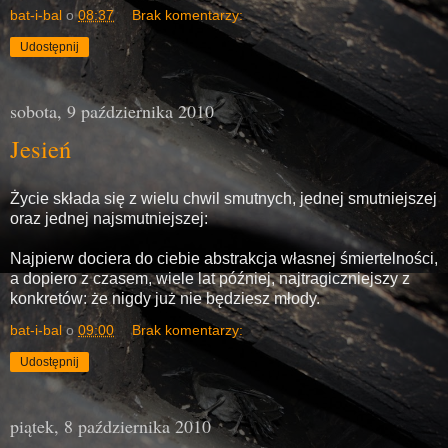
bat-i-bal
o
08:37
Brak komentarzy:
Udostępnij
sobota, 9 października 2010
Jesień
Życie składa się z wielu chwil smutnych, jednej smutniejszej
oraz jednej najsmutniejszej:
Najpierw dociera do ciebie abstrakcja własnej śmiertelności,
a dopiero z czasem, wiele lat później, najtragiczniejszy z
konkretów: że nigdy już nie będziesz młody.
bat-i-bal
o
09:00
Brak komentarzy:
Udostępnij
piątek, 8 października 2010