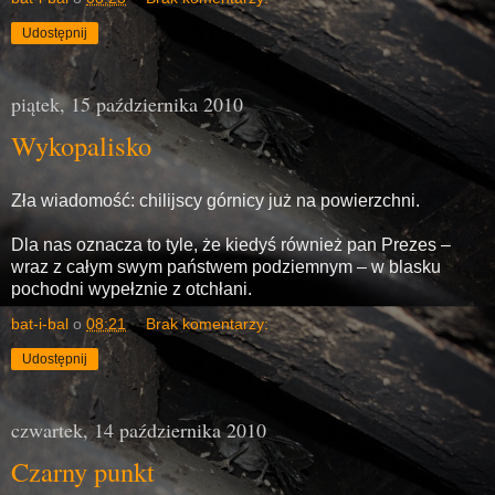
Udostępnij
piątek, 15 października 2010
Wykopalisko
Zła wiadomość: chilijscy górnicy już na powierzchni.
Dla nas oznacza to tyle, że kiedyś również pan Prezes –
wraz z całym swym państwem podziemnym – w blasku
pochodni wypełznie z otchłani.
bat-i-bal
o
08:21
Brak komentarzy:
Udostępnij
czwartek, 14 października 2010
Czarny punkt