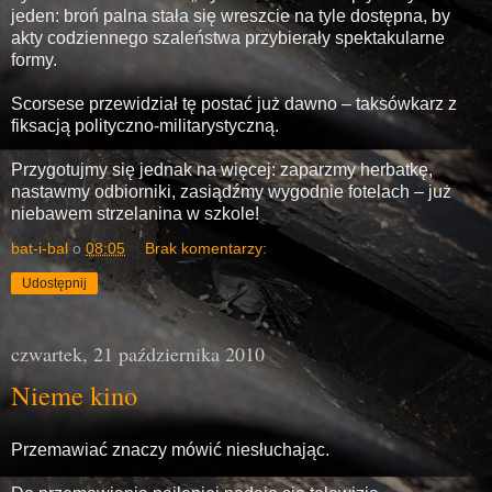
jeden: broń palna stała się wreszcie na tyle dostępna, by
akty codziennego szaleństwa przybierały spektakularne
formy.
Scorsese przewidział tę postać już dawno – taksówkarz z
fiksacją polityczno-militarystyczną.
Przygotujmy się jednak na więcej: zaparzmy herbatkę,
nastawmy odbiorniki, zasiądźmy wygodnie fotelach – już
niebawem strzelanina w szkole!
bat-i-bal
o
08:05
Brak komentarzy:
Udostępnij
czwartek, 21 października 2010
Nieme kino
Przemawiać znaczy mówić niesłuchając.