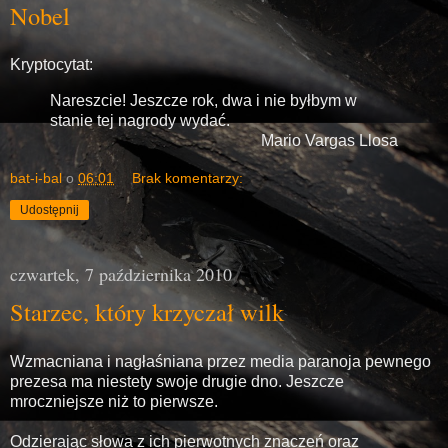
Nobel
Kryptocytat:
Nareszcie! Jeszcze rok, dwa i nie byłbym w
stanie tej nagrody wydać.
Mario Vargas Llosa
bat-i-bal
o
06:01
Brak komentarzy:
Udostępnij
czwartek, 7 października 2010
Starzec, który krzyczał wilk
Wzmacniana i nagłaśniana przez media paranoja pewnego
prezesa ma niestety swoje drugie dno. Jeszcze
mroczniejsze niż to pierwsze.
Odzierając słowa z ich pierwotnych znaczeń oraz