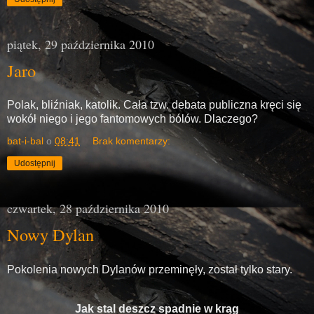
piątek, 29 października 2010
Jaro
Polak, bliźniak, katolik. Cała tzw. debata publiczna kręci się
wokół niego i jego fantomowych bólów. Dlaczego?
bat-i-bal
o
08:41
Brak komentarzy:
Udostępnij
czwartek, 28 października 2010
Nowy Dylan
Pokolenia nowych Dylanów przeminęły, został tylko stary.
Jak stal deszcz spadnie w krąg