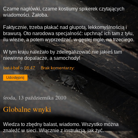
Czarne nagłówki, czarne kostiumy spikerek czytających
wiadomości. Żałoba.
Faktycznie, trzeba płakać nad głupotą, lekkomyślnością i
brawurą. Oto narodowa specjalność: upchnąć ich tam z tyłu,
ilu wlezie, a potem wyprzedzać, w gęstej mgle, na trzeciego.
W tym kraju należało by zdelegalizować nie jakieś tam
niewinne dopalacze, a samochody!
bat-i-bal
o
08:47
Brak komentarzy:
Udostępnij
środa, 13 października 2010
Globalne wnyki
Wiedza to zbędny balast, wiadomo. Wszystko można
znaleźć w sieci. Włącznie z instrukcją, jak żyć.