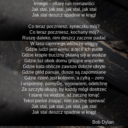
Innego – ofiarę ran nienawiści
Jak stal, jak stal, jak stal, jak stal
Jak stal deszcz spadnie w krąg!
Co teraz poczniesz, syneczku mój?
Co teraz poczniesz, kochany mój?
Ruszę daleko, nim deszcz zacznie padać
W lasu ciemnego wkroczę ostępy
Gdzie ludzi jest wielu, a ręce ich puste
Gdzie krople trucizny pławią się w wodzie
Gdzie tuż obok domu gnijące więzienie
Gdzie kata oblicze zawsze dobrze ukryte
Gdzie głód panuje, dusze są zapomniane
Gdzie czerń jest kolorem, a cyfrą – zero
I wspomnę, pomyślę, wypowiem, odetchnę
Ze szczytu ukażę, by każdy mógł dostrzec
I stanę na wodzie, aż zacznę tonąć
Tekst pieśni znając, nim zacznę śpiewać
Jak stal, jak stal, jak stal, jak stal
Jak stal deszcz spadnie w krąg!
Bob Dylan