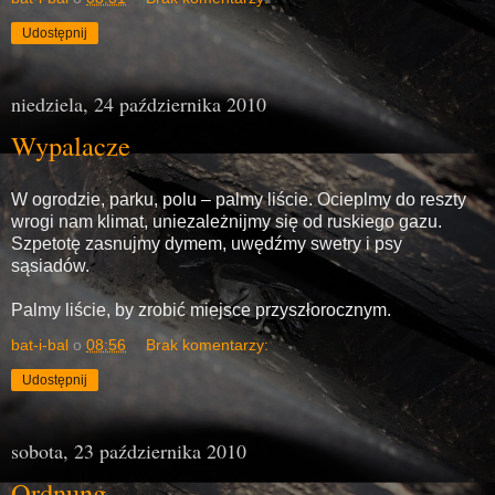
Udostępnij
niedziela, 24 października 2010
Wypalacze
W ogrodzie, parku, polu – palmy liście. Ocieplmy do reszty
wrogi nam klimat, uniezależnijmy się od ruskiego gazu.
Szpetotę zasnujmy dymem, uwędźmy swetry i psy
sąsiadów.
Palmy liście, by zrobić miejsce przyszłorocznym.
bat-i-bal
o
08:56
Brak komentarzy:
Udostępnij
sobota, 23 października 2010
Ordnung