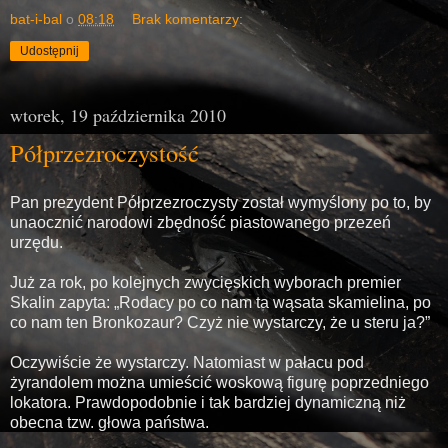
bat-i-bal
o
08:18
Brak komentarzy:
Udostępnij
wtorek, 19 października 2010
Półprzezroczystość
Pan prezydent Półprzezroczysty został wymyślony po to, by
unaocznić narodowi zbędność piastowanego przezeń
urzędu.
Już za rok, po kolejnych zwycięskich wyborach premier
Skalin zapyta: „Rodacy po co nam ta wąsata skamielina, po
co nam ten Bronkozaur? Czyż nie wystarczy, że u steru ja?”
Oczywiście że wystarczy. Natomiast w pałacu pod
żyrandolem można umieścić woskową figurę poprzedniego
lokatora. Prawdopodobnie i tak bardziej dynamiczną niż
obecna tzw. głowa państwa.