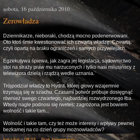
sobota, 16 października 2010
Zerowładza
Dziennikarze, nieboraki, chodzą mocno podenerwowani.
Oto ktoś śmie kwestionować ich czwartą władzę. Czwartą,
czyli opartą na braku ograniczeń i samych przywilejach.
Egzekutywa śpiewa, jak zagra jej legislacja, sądownictwo
stoi na straży praw mu narzuconych i tylko nasi milusińscy z
telewizora dzielą i rządzą wedle uznania.
Trójpodział władzy to Hydra, której głowy wzajemnie
trzymają się w szachu. Czasami potwór próbuje dosięgnąć
również swego czwartego, najbardziej rozwydrzonego łba.
Wtedy nagle podnosi się rwetes: zagrożona jest bowiem
wolność i takie tam...
Wolność i takie tam, czy też może interesy i wpływy pewnej
bezkarnej na co dzień grupy możnowładców?
bat-i-bal
o
08:23
Brak komentarzy: