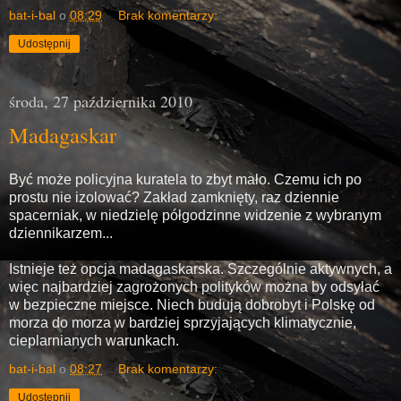
bat-i-bal
o
08:29
Brak komentarzy:
Udostępnij
środa, 27 października 2010
Madagaskar
Być może policyjna kuratela to zbyt mało. Czemu ich po
prostu nie izolować? Zakład zamknięty, raz dziennie
spacerniak, w niedzielę półgodzinne widzenie z wybranym
dziennikarzem...
Istnieje też opcja madagaskarska. Szczególnie aktywnych, a
więc najbardziej zagrożonych polityków można by odsyłać
w bezpieczne miejsce. Niech budują dobrobyt i Polskę od
morza do morza w bardziej sprzyjających klimatycznie,
cieplarnianych warunkach.
bat-i-bal
o
08:27
Brak komentarzy:
Udostępnij