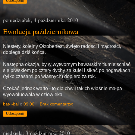
Udostępnij
poniedziałek, 4 października 2010
Ewolucja październikowa
Niestety, kolejny Oktoberfest, święto radości i mądrości,
dobiega dziś końca.
Następna okazja, by w wytwornym bawarskim tłumie schlać
się piwskiem po cztery dychy za kufel i sikać po nogawkach
(tylko czasami po własnych) dopiero za rok.
Czekać jednak warto - to dla chwil takich właśnie małpa
wyewoluowała w człowieka!
bat-i-bal
o
09:00
Brak komentarzy:
Udostępnij
niedziela, 3 października 2010