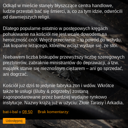
Odkąd w mieście stanęły błyszczące centra handlowe,
ludzie przestali bać się śmierci, a, co za tym idzie, odwrócili
od dawniejszych religii.
Dlatego popularne ostatnio w postępowych kręgach
pohukiwanie na kościół nie jest wcale dowodem na
heroiczność cnót. Wręcz przeciwnie – to powód do wstydu.
Jak kopanie leżącego, któremu wciąż wydaje się, że stoi.
Niebawem liczba biskupów przewyższy liczbę szeregowych
prezbiterów, zabraknie ministrantów do deprawacji, a tzw.
majątek stanie się nieznośnym ciężarem – ani go sprzedać,
ani dogrzać.
Kościół już dziś to jedynie fabryka żon i wdów. Wkrótce
także te usługi (śluby & pogrzeby) zostaną
zagospodarowane przez bardziej wydajne rynkowo
instytucje. Nazwy krążą już w użyciu: Złote Tarasy i Arkadia.
bat-i-bal
o
08:50
Brak komentarzy:
Udostępnij