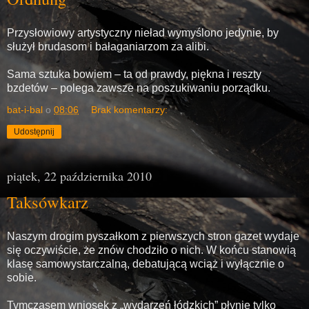
Przysłowiowy artystyczny nieład wymyślono jedynie, by
służył brudasom i bałaganiarzom za alibi.
Sama sztuka bowiem – ta od prawdy, piękna i reszty
bzdetów – polega zawsze na poszukiwaniu porządku.
bat-i-bal
o
08:06
Brak komentarzy:
Udostępnij
piątek, 22 października 2010
Taksówkarz
Naszym drogim pyszałkom z pierwszych stron gazet wydaje
się oczywiście, że znów chodziło o nich. W końcu stanowią
klasę samowystarczalną, debatującą wciąż i wyłącznie o
sobie.
Tymczasem wniosek z „wydarzeń łódzkich” płynie tylko