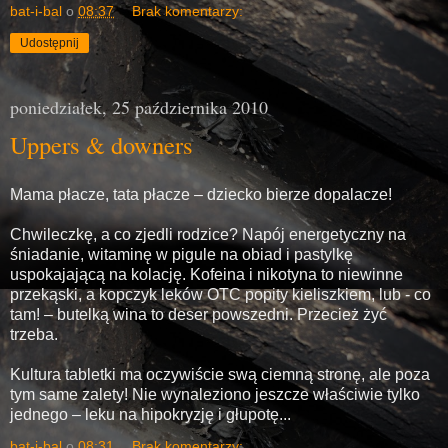
bat-i-bal
o
08:37
Brak komentarzy:
Udostępnij
poniedziałek, 25 października 2010
Uppers & downers
Mama płacze, tata płacze – dziecko bierze dopalacze!
Chwileczkę, a co zjedli rodzice? Napój energetyczny na
śniadanie, witaminę w pigule na obiad i pastylkę
uspokajającą na kolację. Kofeina i nikotyna to niewinne
przekąski, a kopczyk leków OTC popity kieliszkiem, lub - co
tam! – butelką wina to deser powszedni. Przecież żyć
trzeba.
Kultura tabletki ma oczywiście swą ciemną stronę, ale poza
tym same zalety! Nie wynaleziono jeszcze właściwie tylko
jednego – leku na hipokryzję i głupotę...
bat-i-bal
o
08:31
Brak komentarzy: