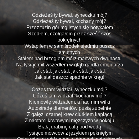
Gdzieżeś ty bywał, syneczku mój?
Gdzieżeś ty bywał, kochany mój?
Przez tuzin gór mglistych się potykałem
Szedłem, czołgałem przez sześć szos
pokrętnych
Wstąpiłem w sam środek siedmiu puszcz
smutnych
Stałem nad brzegiem mórz martwych dwunastu
Na tysiąc mil wszedłem w głąb gardła cmentarza
Jak stal, jak stal, jak stal, jak stal
Jak stal deszcz spadnie w krąg!
Cóżeś tam widział, syneczku mój?
Cóżeś tam widział, kochany mój?
Niemowlę widziałem, a nad nim wilki
Autostradę diamentów pustą zupełnie
Z gałęzi czarnej krew ciurkiem kapiącą
Z młotami krwawymi mężczyzn w pokoju
Białą drabinę całą pod wodą
Tysiące mówców z językiem pękniętym