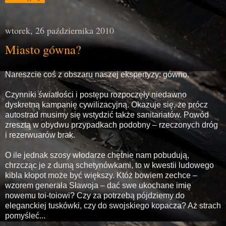
wtorek, 26 października 2010
Miasto gówna?
Nareszcie coś z obszaru naszej ekspertyzy: gówno.
Czynniki światłości i postępu rozpoczęły niedawno
dyskretną kampanię cywilizacyjną. Okazuje się, że prócz
autostrad musimy się wstydzić także sanitariatów. Powód
zresztą w obydwu przypadkach podobny – rzeczonych dróg
i rezerwuarów brak.
O ile jednak szosy włodarze chętnie nam pobudują,
chrzcząc je z dumą schetynówkami, to w kwestii ludowego
kibla kłopot może być większy. Któż bowiem zechce –
wzorem generała Sławoja – dać swe ukochane imię
nowemu toi-toiowi? Czy za potrzebą pójdziemy do
eleganckiej tuskówki, czy do swojskiego kopacza? Aż strach
pomyśleć...