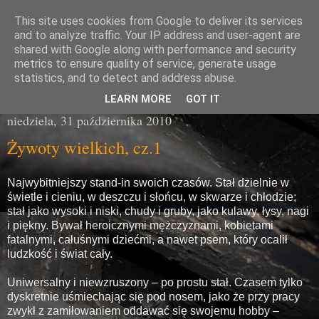
This site uses cookies from Google to deliver its services
Miasto Gówna
and to analyze traffic. Your IP address and user-agent are
shared with Google along with performance and security
metrics to ensure quality of service, generate usage
brzydka prawda z poziomu chodnika
statistics, and to detect and address abuse.
LEARN MORE
GOT IT
niedziela, 31 października 2010
Żywoty wielkich, cz.1
Najwybitniejszy stand-in swoich czasów. Stał dzielnie w
świetle i cieniu, w deszczu i słońcu, w skwarze i chłodzie;
stał jako wysoki i niski, chudy i gruby, jako kulawy, łysy, nagi
i piękny. Bywał heroicznymi mężczyznami, kobietami
fatalnymi, całuśnymi dziećmi, a nawet psem, który ocalił
ludzkość i świat cały.
Uniwersalny i niewzruszony – po prostu stał. Czasem tylko
dyskretnie uśmiechając się pod nosem, jako że przy pracy
zwykł z zamiłowaniem oddawać się swojemu hobby –