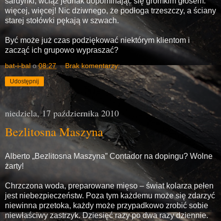
sardynki, wciąż jednak dopominając się gromkim głosem:
więcej, więcej! Nic dziwnego, że podłoga trzeszczy, a ściany
starej stołówki pękają w szwach.
Być może już czas podziękować niektórym klientom i
zacząć ich grupowo wypraszać?
bat-i-bal
o
08:27
Brak komentarzy:
Udostępnij
niedziela, 17 października 2010
Bezlitosna Maszyna
Alberto „Bezlitosna Maszyna” Contador na dopingu? Wolne
żarty!
Chrzczona woda, preparowane mięso – świat kolarza pełen
jest niebezpieczeństw. Poza tym każdemu może się zdarzyć
niewinna przetoka, każdy może przypadkowo zrobić sobie
niewłaściwy zastrzyk. Dziesięć razy po dwa razy dziennie.