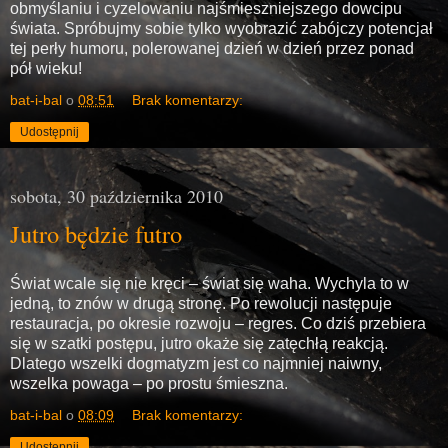
obmyślaniu i cyzelowaniu najśmieszniejszego dowcipu
świata. Spróbujmy sobie tylko wyobrazić zabójczy potencjał
tej perły humoru, polerowanej dzień w dzień przez ponad
pół wieku!
bat-i-bal
o
08:51
Brak komentarzy:
Udostępnij
sobota, 30 października 2010
Jutro będzie futro
Świat wcale się nie kręci – świat się waha. Wychyla to w
jedną, to znów w drugą stronę. Po rewolucji następuje
restauracja, po okresie rozwoju – regres. Co dziś przebiera
się w szatki postępu, jutro okaże się zatęchłą reakcją.
Dlatego wszelki dogmatyzm jest co najmniej naiwny,
wszelka powaga – po prostu śmieszna.
bat-i-bal
o
08:09
Brak komentarzy:
Udostępnij