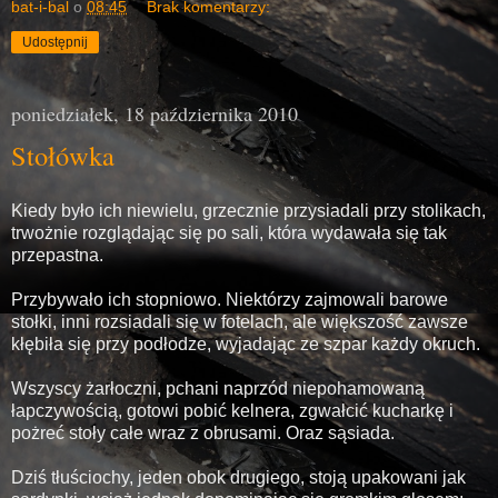
bat-i-bal
o
08:45
Brak komentarzy:
Udostępnij
poniedziałek, 18 października 2010
Stołówka
Kiedy było ich niewielu, grzecznie przysiadali przy stolikach,
trwożnie rozglądając się po sali, która wydawała się tak
przepastna.
Przybywało ich stopniowo. Niektórzy zajmowali barowe
stołki, inni rozsiadali się w fotelach, ale większość zawsze
kłębiła się przy podłodze, wyjadając ze szpar każdy okruch.
Wszyscy żarłoczni, pchani naprzód niepohamowaną
łapczywością, gotowi pobić kelnera, zgwałcić kucharkę i
pożreć stoły całe wraz z obrusami. Oraz sąsiada.
Dziś tłuściochy, jeden obok drugiego, stoją upakowani jak