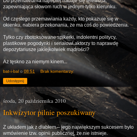
Do przemawiania najlepiej nadaje się telewizja,
zapewniająca słowom ruch w jednym tylko kierunku.
Od częstego przemawiania każdy, kto pokazuje się w
okienku, nabiera przekonania, że ma coś do powiedzenia.
Tylko czy zbotoksowane spikerki, indolentni politycy,
plastikowe pogodynki i serialowi aktorzy to naprawdę
depozytariusze jakiejkolwiek mądrości?
Aż tęskno za niemym kinem...
bat-i-bal
o
08:51
Brak komentarzy:
Udostępnij
środa, 20 października 2010
Inkwizytor pilnie poszukiwany
Z układem jak z diabłem – jego największym sukcesem było
wmówienie tzw. opinii publicznej, że nie istnieje.