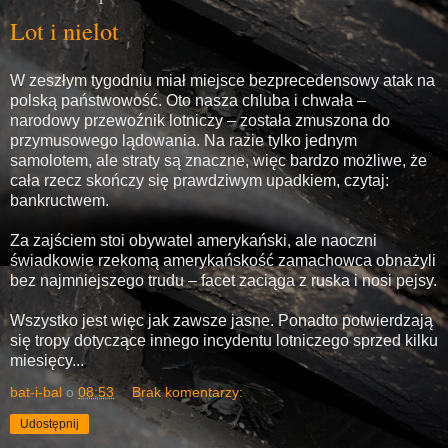
Lot i nielot
W zeszłym tygodniu miał miejsce bezprecedensowy atak na
polską państwowość. Oto nasza chluba i chwała –
narodowy przewoźnik lotniczy – została zmuszona do
przymusowego lądowania. Na razie tylko jednym
samolotem, ale straty są znaczne, więc bardzo możliwe, że
cała rzecz skończy się prawdziwym upadkiem, czytaj:
bankructwem.
Za zajściem stoi obywatel amerykański, ale naoczni
świadkowie rzekomą amerykańskość zamachowca obnażyli
bez najmniejszego trudu – facet zaciąga z ruska i nosi pejsy.
Wszystko jest więc jak zawsze jasne. Ponadto potwierdzają
się tropy dotyczące innego incydentu lotniczego sprzed kilku
miesięcy...
bat-i-bal
o
08:53
Brak komentarzy:
Udostępnij