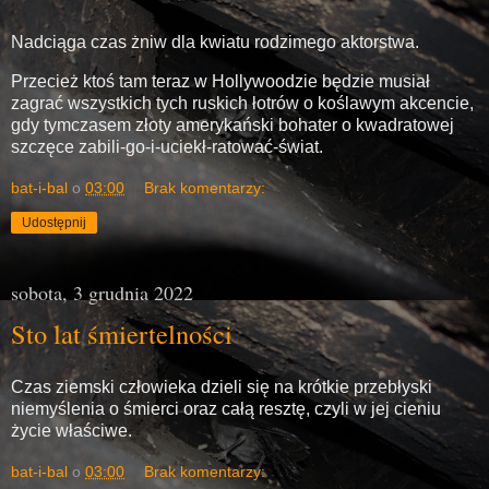
Nadciąga czas żniw dla kwiatu rodzimego aktorstwa.
Przecież ktoś tam teraz w Hollywoodzie będzie musiał
zagrać wszystkich tych ruskich łotrów o koślawym akcencie,
gdy tymczasem złoty amerykański bohater o kwadratowej
szczęce zabili-go-i-uciekł-ratować-świat.
bat-i-bal
o
03:00
Brak komentarzy:
Udostępnij
sobota, 3 grudnia 2022
Sto lat śmiertelności
Czas ziemski człowieka dzieli się na krótkie przebłyski
niemyślenia o śmierci oraz całą resztę, czyli w jej cieniu
życie właściwe.
bat-i-bal
o
03:00
Brak komentarzy: