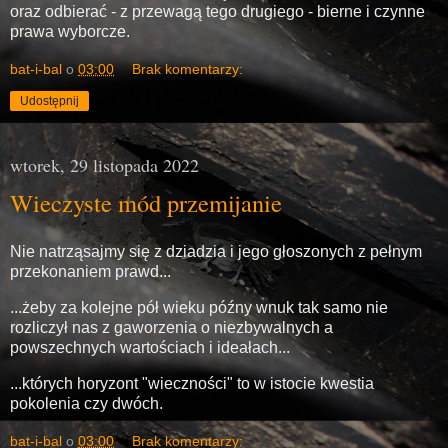
oraz odbierać - z przewagą tego drugiego - bierne i czynne
prawa wyborcze.
bat-i-bal
o
03:00
Brak komentarzy:
Udostępnij
wtorek, 29 listopada 2022
Wieczyste mód przemijanie
Nie natrząsajmy się z dziadzia i jego głoszonych z pełnym
przekonaniem prawd...
...żeby za kolejne pół wieku późny wnuk tak samo nie
rozliczył nas z gaworzenia o niezbywalnych a
powszechnych wartościach i ideałach...
...których horyzont "wieczności" to w istocie kwestia
pokolenia czy dwóch.
bat-i-bal
o
03:00
Brak komentarzy: