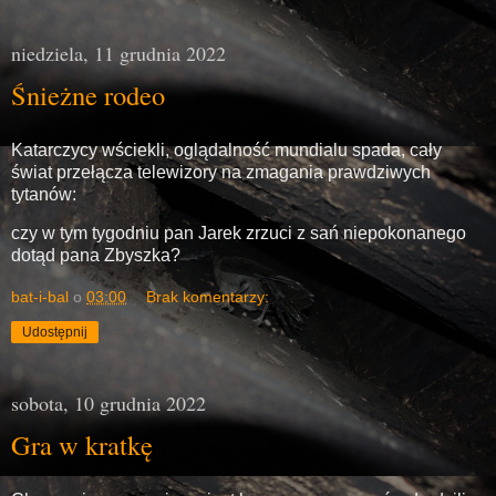
niedziela, 11 grudnia 2022
Śnieżne rodeo
Katarczycy wściekli, oglądalność mundialu spada, cały
świat przełącza telewizory na zmagania prawdziwych
tytanów:
czy w tym tygodniu pan Jarek zrzuci z sań niepokonanego
dotąd pana Zbyszka?
bat-i-bal
o
03:00
Brak komentarzy:
Udostępnij
sobota, 10 grudnia 2022
Gra w kratkę