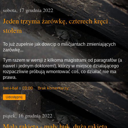
sobota, 17 grudnia 2022
Jeden trzyma żarówkę, czterech kręci
stołem
To już zupełnie jak dowcip o milicjantach zmieniających
żarówkę...
Tym razem w wersji z kilkoma magistrami od paragrafów (a
nawet i jednym doktorem!), którzy w miejsce działającego
rozpaczliwie próbują wmontować coś, co działać nie ma
prawa.
bat-i-bal
o
03:00
Brak komentarzy:
Udostępnij
piątek, 16 grudnia 2022
Mała rakieta - mały huk, duża rakieta...