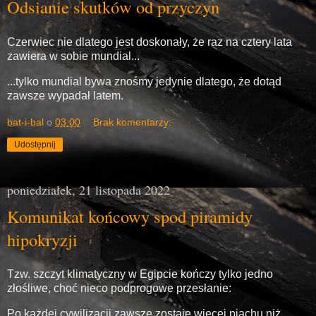
Odsianie skutków od przyczyn
Czerwiec nie dlatego jest doskonały, że raz na cztery lata
zawiera w sobie mundial...
...tylko mundial bywa znośmy jedynie dlatego, że dotąd
zawsze wypadał latem.
bat-i-bal
o
03:00
Brak komentarzy:
Udostępnij
poniedziałek, 21 listopada 2022
Komunikat końcowy spod piramidy
hipokryzji
Tzw. szczyt klimatyczny w Egipcie kończy tylko jedno
złośliwe, choć nieco podprogowe przesłanie:
Po każdej cywilizacji zawsze zostaje więcej piachu niż