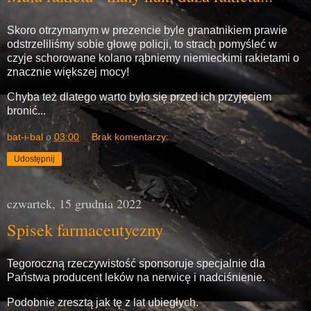
Skoro otrzymanym w prezencie byle granatnikiem prawie
odstrzeliliśmy sobie głowę policji, to strach pomyśleć w
czyje schorowane kolano rąbniemy niemieckimi rakietami o
znacznie większej mocy!
Chyba też dlatego warto było się przed ich przyjęciem
bronić...
bat-i-bal
o
03:00
Brak komentarzy:
Udostępnij
czwartek, 15 grudnia 2022
Spisek farmaceutyczny
Tegoroczną rzeczywistość sponsoruje specjalnie dla
Państwa producent leków na nerwicę i nadciśnienie.
Podobnie zresztą jak tę z lat ubiegłych.