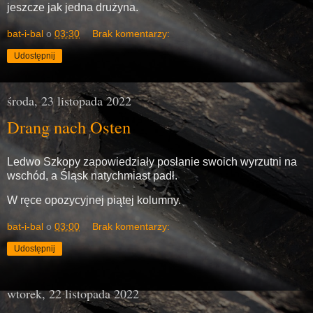
jeszcze jak jedna drużyna.
bat-i-bal
o
03:30
Brak komentarzy:
Udostępnij
środa, 23 listopada 2022
Drang nach Osten
Ledwo Szkopy zapowiedziały posłanie swoich wyrzutni na
wschód, a Śląsk natychmiast padł.
W ręce opozycyjnej piątej kolumny.
bat-i-bal
o
03:00
Brak komentarzy:
Udostępnij
wtorek, 22 listopada 2022