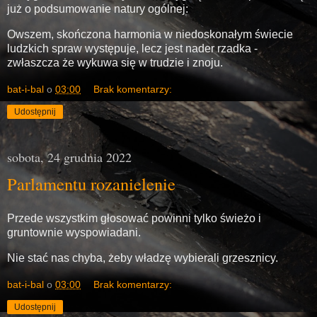
już o podsumowanie natury ogólnej:
Owszem, skończona harmonia w niedoskonałym świecie
ludzkich spraw występuje, lecz jest nader rzadka -
zwłaszcza że wykuwa się w trudzie i znoju.
bat-i-bal
o
03:00
Brak komentarzy:
Udostępnij
sobota, 24 grudnia 2022
Parlamentu rozanielenie
Przede wszystkim głosować powinni tylko świeżo i
gruntownie wyspowiadani.
Nie stać nas chyba, żeby władzę wybierali grzesznicy.
bat-i-bal
o
03:00
Brak komentarzy:
Udostępnij