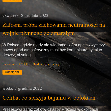
czwartek, 8 grudnia 2022
Żałosna próba zachowania neutralności na
wojnie płynnego ze zmarzłym
W Polsce - gdzie nigdy nie wiadomo, która opcja zwycięży -
nawet opad atmosferyczny musi być koniunkturalny: ni to
deszcz, ni śnieg.
bat-i-bal
o
03:00
Brak komentarzy:
Udostępnij
środa, 7 grudnia 2022
Celibat co sprzyja bujaniu w obłokach
Prezesowa zaraz zakotwiczyłaby Prezesa w okolicach