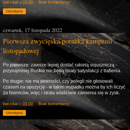
bat-i-bal
o
03:00
Brak komentarzy:
Udostępnij
czwartek, 17 listopada 2022
Pierwsza zwycięska porażka kampanii
listopadowej
Po pierwsze: zawsze lepiej dostać rakietą sojuszniczą -
przynajmniej Ruskie nie będą miały satysfakcji z trafienia.
Po drugie: nie ma pewności, czy polegli nie głosowali
czasem na opozycję - w takim wypadku można by ich liczyć
za Niemców, więc i strata właściwie zamienia się w zysk.
bat-i-bal
o
03:00
Brak komentarzy:
Udostępnij