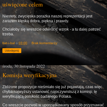
uświęcone celem
Niestety, zwycięska porażka naszej reprezentacji jest
zarazem klęską dobra, piękna i prawdy.
Chciałoby się wreszcie odwrócić wzrok - a tu dalej patrzeć
trzeba.
bat-i-bal
o
03:00
Brak komentarzy:
Udostępnij
środa, 30 listopada 2022
Komisja weryfikacyjna
Zbliżone propozycje nieśmiało się już pojawiają, czas więc
chyba najwyższy ustanowić najoczywistszą z komisji: tę
weryfikującą polskość badanego Polaka.
Co wreszcie pozwoli w uporządkowany sposób przyznawać