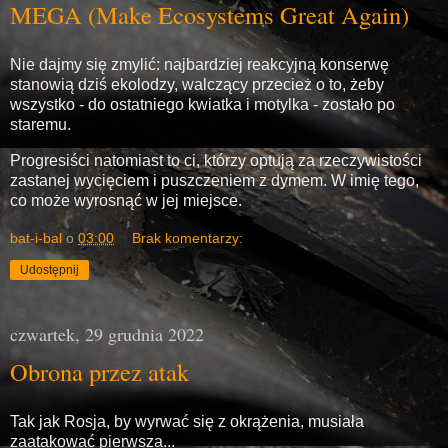
MEGA (Make Ecosystems Great Again)
Nie dajmy się zmylić: najbardziej reakcyjną konserwę
stanowią dziś ekolodzy, walczący przecież o to, żeby
wszystko - do ostatniego kwiatka i motylka - zostało po
staremu.
Progresiści natomiast to ci, którzy optują za rzeczywistości
zastanej wycięciem i puszczeniem z dymem. W imię tego,
co może wyrosnąć w jej miejsce.
bat-i-bal
o
03:00
Brak komentarzy:
Udostępnij
czwartek, 29 grudnia 2022
Obrona przez atak
Tak jak Rosja, by wyrwać się z okrążenia, musiała
zaatakować pierwsza...