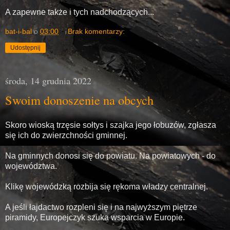
A zapewne także i tych nadchodzących...
bat-i-bal
o
03:00
Brak komentarzy:
Udostępnij
środa, 14 grudnia 2022
Swoim donoszenie na obcych
Skoro wioską trzęsie sołtys i szajka jego łobuzów, zgłasza
się ich do zwierzchności gminnej.
Na gminnych donosi się do powiatu. Na powiatowych - do
województwa.
Klikę wojewódzką rozbija się rękoma władzy centralnej.
A jeśli łajdactwo rozpleni się i na najwyższym piętrze
piramidy, Europejczyk szuka wsparcia w Europie.