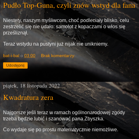
Pudło Top-Guna, czyli znów wstyd dla fana
Niestety, naszym myśliwcom, choć podleciały blisko, celu
zestrzelić się nie udało: samolot z kopaczami o włos się
prześliznął.
Teraz wstydu na pustyni już nijak nie unikniemy.
bat-i-bal
o
03:00
Brak komentarzy:
Udostępnij
piątek, 18 listopada 2022
Kwadratura zera
Najgorsze jeśli teraz w ramach ogólnonarodowej zgody
trzeba będzie lubić i szanować pana Zbyszka.
Co wydaje się po prostu matematycznie niemożliwe.