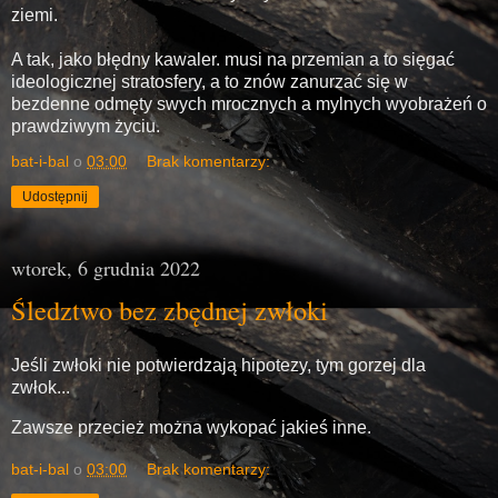
ziemi.
A tak, jako błędny kawaler. musi na przemian a to sięgać
ideologicznej stratosfery, a to znów zanurzać się w
bezdenne odmęty swych mrocznych a mylnych wyobrażeń o
prawdziwym życiu.
bat-i-bal
o
03:00
Brak komentarzy:
Udostępnij
wtorek, 6 grudnia 2022
Śledztwo bez zbędnej zwłoki
Jeśli zwłoki nie potwierdzają hipotezy, tym gorzej dla
zwłok...
Zawsze przecież można wykopać jakieś inne.
bat-i-bal
o
03:00
Brak komentarzy: