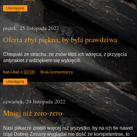
Udostępnij
piątek, 25 listopada 2022
Oferta zbyt piękna, by była prawdziwa
Chłopaki ze strachu, że znów ktoś ich wkręca, z przyjęcia
antyrakiet z wdziękiem się wykręcili.
bat-i-bal
o
03:00
Brak komentarzy:
Udostępnij
czwartek, 24 listopada 2022
Mniej niż zero-zero
Nasi piłkarze zrobili więcej niż wszystko, by na ich tle nawet
rząd Dobrej Zmiany wyglądał nie dość że kompetentnie, to