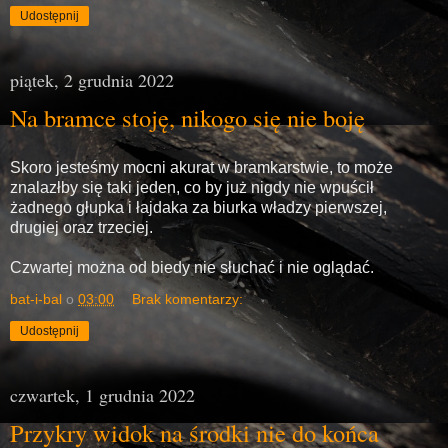
Udostępnij
piątek, 2 grudnia 2022
Na bramce stoję, nikogo się nie boję
Skoro jesteśmy mocni akurat w bramkarstwie, to może
znalazłby się taki jeden, co by już nigdy nie wpuścił
żadnego głupka i łajdaka za biurka władzy pierwszej,
drugiej oraz trzeciej.
Czwartej można od biedy nie słuchać i nie oglądać.
bat-i-bal
o
03:00
Brak komentarzy:
Udostępnij
czwartek, 1 grudnia 2022
Przykry widok na środki nie do końca