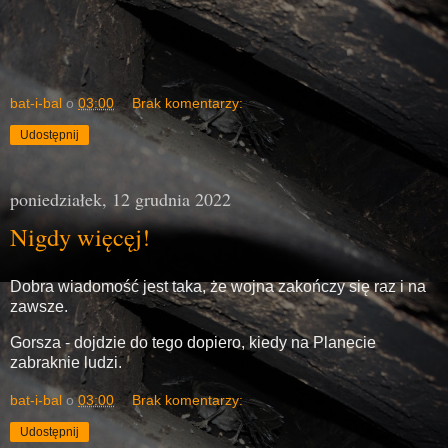
bat-i-bal
o
03:00
Brak komentarzy:
Udostępnij
poniedziałek, 12 grudnia 2022
Nigdy więcęj!
Dobra wiadomość jest taka, że wojna zakończy się raz i na
zawsze.
Gorsza - dojdzie do tego dopiero, kiedy na Planecie
zabraknie ludzi.
bat-i-bal
o
03:00
Brak komentarzy:
Udostępnij