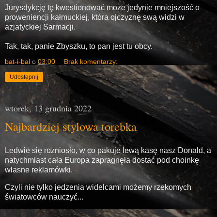
Jurysdykcję tę kwestionować może jedynie mniejszość o
proweniencji kałmuckiej, która ojczyznę swą widzi w
azjatyckiej Sarmacji.
Tak, tak, panie Zbyszku, to pan jest tu obcy.
bat-i-bal
o
03:00
Brak komentarzy:
Udostępnij
wtorek, 13 grudnia 2022
Najbardziej stylowa torebka
Ledwie się rozniosło, w co pakuje lewą kasę nasz Donald, a
natychmiast cała Europa zapragnęła dostać pod choinkę
własne reklamówki.
Czyli nie tylko jedzenia widelcami możemy rzekomych
światowców nauczyć...