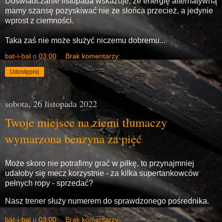
Doświadczanie listopada wskazuje, że energię alternatywną
mamy szansę pozyskiwać nie ze słońca przecież, a jedynie
wprost z ciemności.
Taka zaś nie może służyć niczemu dobremu...
bat-i-bal
o
03:00
Brak komentarzy:
Udostępnij
sobota, 26 listopada 2022
Twoje miejsce na ziemi tłumaczy
wymarzona benzyna za pięć
Może skoro nie potrafimy grać w piłkę, to przynajmniej
udałoby się mecz korzystnie - za kilka supertankowców
pełnych ropy - sprzedać?
Nasz trener służy numerem do sprawdzonego pośrednika.
bat-i-bal
o
03:00
Brak komentarzy: