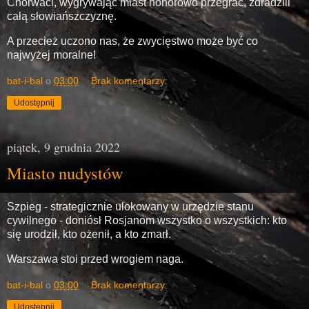
Chorwaci, wygrywając miast honorowo przegrać, zdradzili
całą słowiańszczyznę.
A przecież uczono nas, że zwycięstwo może być co
najwyżej moralne!
bat-i-bal
o
03:00
Brak komentarzy:
Udostępnij
piątek, 9 grudnia 2022
Miasto nudystów
Szpieg - strategicznie ulokowany w urzędzie stanu
cywilnego - doniósł Rosjanom wszystko o wszystkich: kto
się urodził, kto ożenił, a kto zmarł.
Warszawa stoi przed wrogiem naga.
bat-i-bal
o
03:00
Brak komentarzy:
Udostępnij