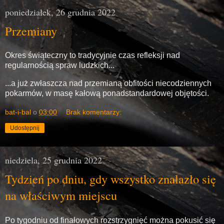
poniedziałek, 26 grudnia 2022
Przemiany
Okres świąteczny to tradycyjnie czas refleksji nad
regularnością spraw ludzkich...
...a już zwłaszcza nad przemianą obfitości niecodziennych
pokarmów, w masę kałową ponadstandardowej objętości.
bat-i-bal
o
03:00
Brak komentarzy:
Udostępnij
niedziela, 25 grudnia 2022
Tydzień po dniu, gdy wszystko znalazło się
na właściwym miejscu
Po tygodniu od finałowych rozstrzygnięć można pokusić się