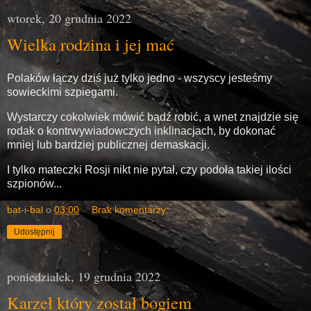
wtorek, 20 grudnia 2022
Wielka rodzina i jej mać
Polaków łączy dziś już tylko jedno - wszyscy jesteśmy
sowieckimi szpiegami.
Wystarczy cokolwiek mówić bądź robić, a wnet znajdzie się
rodak o kontrwywiadowczych inklinacjach, by dokonać
mniej lub bardziej publicznej demaskacji.
I tylko mateczki Rosji nikt nie pytał, czy podoła takiej ilości
szpionów...
bat-i-bal
o
03:00
Brak komentarzy:
Udostępnij
poniedziałek, 19 grudnia 2022
Karzeł który został bogiem