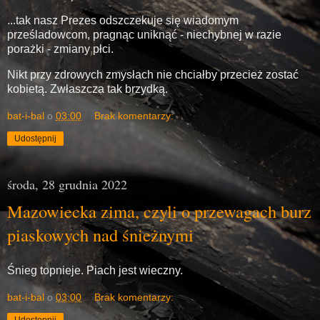
...tak nasz Prezes odszczekuje się wiadomym
prześladowcom, pragnąc uniknąć - niechybnej w razie
porażki - zmiany płci.
Nikt przy zdrowych zmysłach nie chciałby przecież zostać
kobietą. Zwłaszcza tak brzydką.
bat-i-bal
o
03:00
Brak komentarzy:
Udostępnij
środa, 28 grudnia 2022
Mazowiecka zima, czyli o przewagach burz
piaskowych nad śnieżnymi
Śnieg topnieje. Piach jest wieczny.
bat-i-bal
o
03:00
Brak komentarzy:
Udostępnij