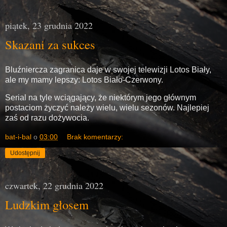
piątek, 23 grudnia 2022
Skazani za sukces
Bluźniercza zagranica daje w swojej telewizji Lotos Biały,
ale my mamy lepszy: Lotos Biało-Czerwony.
Serial na tyle wciągający, że niektórym jego głównym
postaciom życzyć należy wielu, wielu sezonów. Najlepiej
zaś od razu dożywocia.
bat-i-bal
o
03:00
Brak komentarzy:
Udostępnij
czwartek, 22 grudnia 2022
Ludzkim głosem