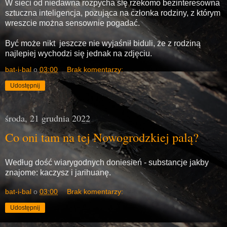
W sieci od niedawna rozpycha się rzekomo bezinteresowna
sztuczna inteligencja, pozująca na członka rodziny, z którym
wreszcie można sensownie pogadać.
Być może nikt jeszcze nie wyjaśnił biduli, że z rodziną
najlepiej wychodzi się jednak na zdjęciu.
bat-i-bal
o
03:00
Brak komentarzy:
Udostępnij
środa, 21 grudnia 2022
Co oni tam na tej Nowogrodzkiej palą?
Według dość wiarygodnych doniesień - substancje jakby
znajome: kaczysz i jarihuanę.
bat-i-bal
o
03:00
Brak komentarzy:
Udostępnij