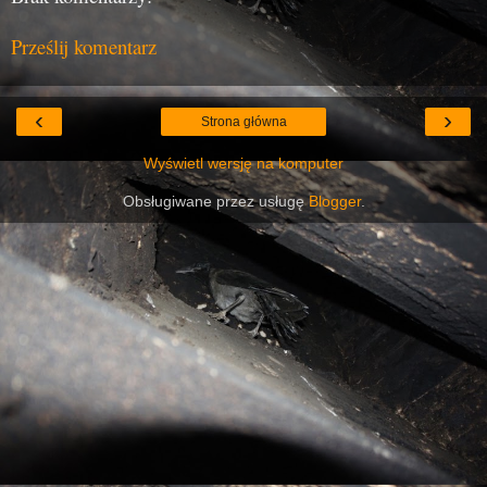
Prześlij komentarz
‹
›
Strona główna
Wyświetl wersję na komputer
Obsługiwane przez usługę
Blogger
.