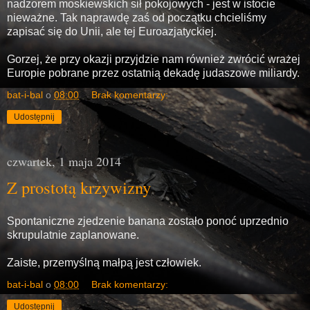
nadzorem moskiewskich sił pokojowych - jest w istocie
nieważne. Tak naprawdę zaś od początku chcieliśmy
zapisać się do Unii, ale tej Euroazjatyckiej.
Gorzej, że przy okazji przyjdzie nam również zwrócić wrażej
Europie pobrane przez ostatnią dekadę judaszowe miliardy.
bat-i-bal
o
08:00
Brak komentarzy:
Udostępnij
czwartek, 1 maja 2014
Z prostotą krzywizny
Spontaniczne zjedzenie banana zostało ponoć uprzednio
skrupulatnie zaplanowane.
Zaiste, przemyślną małpą jest człowiek.
bat-i-bal
o
08:00
Brak komentarzy:
Udostępnij