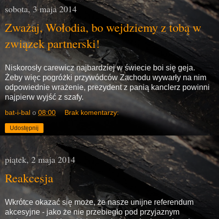
sobota, 3 maja 2014
Zważaj, Wołodia, bo wejdziemy z tobą w
związek partnerski!
Niskorosły carewicz najbardziej w świecie boi się geja.
Żeby więc pogróżki przywódców Zachodu wywarły na nim
odpowiednie wrażenie, prezydent z panią kanclerz powinni
najpierw wyjść z szafy.
bat-i-bal
o
08:00
Brak komentarzy:
Udostępnij
piątek, 2 maja 2014
Reakcesja
Wkrótce okazać się może, że nasze unijne referendum
akcesyjne - jako że nie przebiegło pod przyjaznym