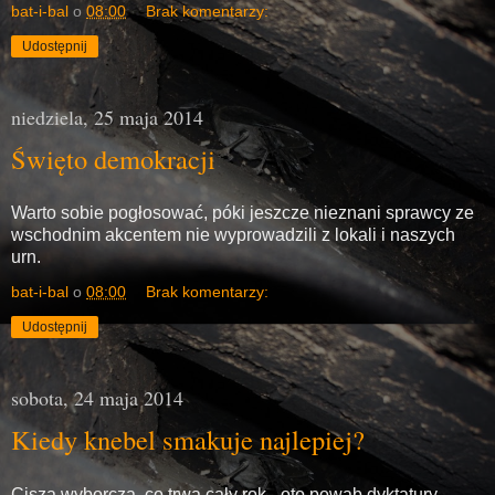
bat-i-bal
o
08:00
Brak komentarzy:
Udostępnij
niedziela, 25 maja 2014
Święto demokracji
Warto sobie pogłosować, póki jeszcze nieznani sprawcy ze
wschodnim akcentem nie wyprowadzili z lokali i naszych
urn.
bat-i-bal
o
08:00
Brak komentarzy:
Udostępnij
sobota, 24 maja 2014
Kiedy knebel smakuje najlepiej?
Cisza wyborcza, co trwa cały rok - oto powab dyktatury.