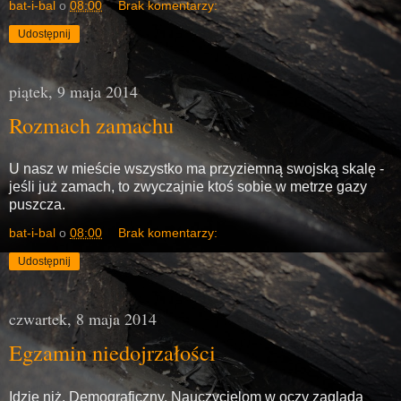
bat-i-bal
o
08:00
Brak komentarzy:
Udostępnij
piątek, 9 maja 2014
Rozmach zamachu
U nasz w mieście wszystko ma przyziemną swojską skalę -
jeśli już zamach, to zwyczajnie ktoś sobie w metrze gazy
puszcza.
bat-i-bal
o
08:00
Brak komentarzy:
Udostępnij
czwartek, 8 maja 2014
Egzamin niedojrzałości
Idzie niż. Demograficzny. Nauczycielom w oczy zagląda