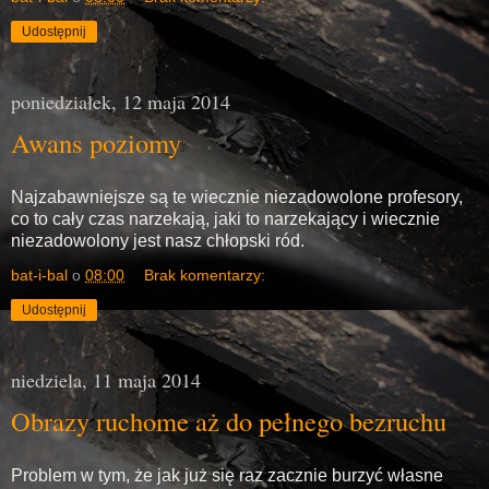
Udostępnij
poniedziałek, 12 maja 2014
Awans poziomy
Najzabawniejsze są te wiecznie niezadowolone profesory,
co to cały czas narzekają, jaki to narzekający i wiecznie
niezadowolony jest nasz chłopski ród.
bat-i-bal
o
08:00
Brak komentarzy:
Udostępnij
niedziela, 11 maja 2014
Obrazy ruchome aż do pełnego bezruchu
Problem w tym, że jak już się raz zacznie burzyć własne