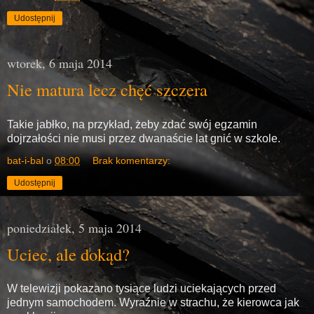
Udostępnij
wtorek, 6 maja 2014
Nie matura lecz chęć szczera
Takie jabłko, na przykład, żeby zdać swój egzamin
dojrzałości nie musi przez dwanaście lat gnić w szkole.
bat-i-bal
o
08:00
Brak komentarzy:
Udostępnij
poniedziałek, 5 maja 2014
Uciec, ale dokąd?
W telewizji pokazano tysiące ludzi uciekających przed
jednym samochodem. Wyraźnie w strachu, że kierowca jak