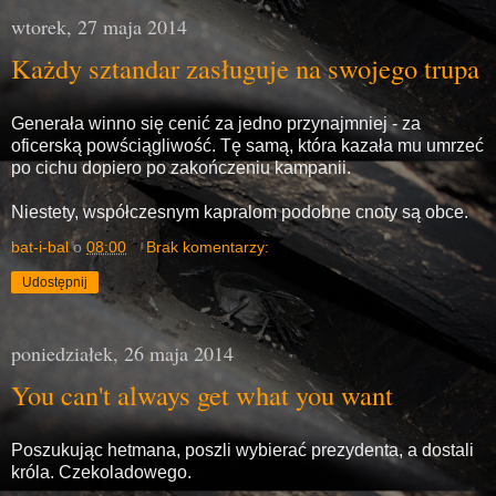
wtorek, 27 maja 2014
Każdy sztandar zasługuje na swojego trupa
Generała winno się cenić za jedno przynajmniej - za
oficerską powściągliwość. Tę samą, która kazała mu umrzeć
po cichu dopiero po zakończeniu kampanii.
Niestety, współczesnym kapralom podobne cnoty są obce.
bat-i-bal
o
08:00
Brak komentarzy:
Udostępnij
poniedziałek, 26 maja 2014
You can't always get what you want
Poszukując hetmana, poszli wybierać prezydenta, a dostali
króla. Czekoladowego.