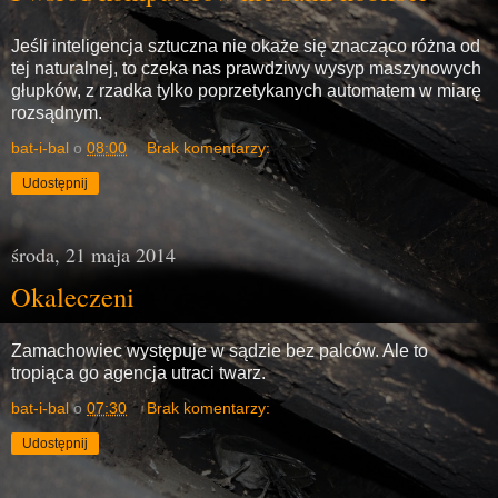
Jeśli inteligencja sztuczna nie okaże się znacząco różna od
tej naturalnej, to czeka nas prawdziwy wysyp maszynowych
głupków, z rzadka tylko poprzetykanych automatem w miarę
rozsądnym.
bat-i-bal
o
08:00
Brak komentarzy:
Udostępnij
środa, 21 maja 2014
Okaleczeni
Zamachowiec występuje w sądzie bez palców. Ale to
tropiąca go agencja utraci twarz.
bat-i-bal
o
07:30
Brak komentarzy:
Udostępnij