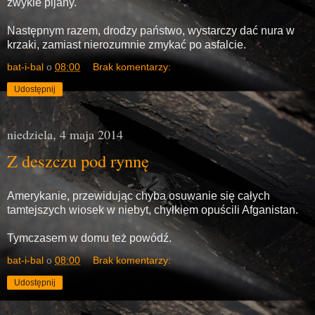
zwykle pijany.
Następnym razem, drodzy państwo, wystarczy dać nura w
krzaki, zamiast nierozumnie zmykać po asfalcie.
bat-i-bal
o
08:00
Brak komentarzy:
Udostępnij
niedziela, 4 maja 2014
Z deszczu pod rynnę
Amerykanie, przewidując chyba osuwanie się całych
tamtejszych wiosek w niebyt, chyłkiem opuścili Afganistan.
Tymczasem w domu też powódź.
bat-i-bal
o
08:00
Brak komentarzy:
Udostępnij