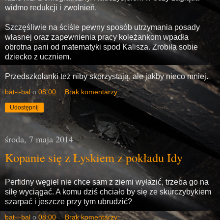
widmo redukcji i zwolnień.
Szczęśliwie na ściśle pewny sposób utrzymania posady
własnej oraz zapewnienia pracy koleżankom wpadła
obrotna pani od matematyki spod Kalisza. Zrobiła sobie
dziecko z uczniem.
Przedszkolanki też niby skorzystają, ale jakby nieco mniej.
bat-i-bal
o
08:00
Brak komentarzy:
Udostępnij
środa, 7 maja 2014
Kopanie się z Łyskiem z pokładu Idy
Perfidny węgiel nie chce sam z ziemi wyłazić, trzeba go na
siłę wyciągać. A komu dziś chciało by się ze skurczybykiem
szarpać i jeszcze przy tym ubrudzić?
bat-i-bal
o
08:00
Brak komentarzy: