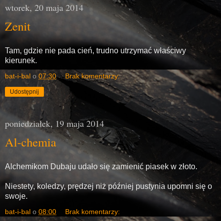
wtorek, 20 maja 2014
Zenit
Tam, gdzie nie pada cień, trudno utrzymać właściwy
kierunek.
bat-i-bal
o
07:30
Brak komentarzy:
Udostępnij
poniedziałek, 19 maja 2014
Al-chemia
Alchemikom Dubaju udało się zamienić piasek w złoto.
Niestety, koledzy, prędzej niż później pustynia upomni się o
swoje.
bat-i-bal
o
08:00
Brak komentarzy: