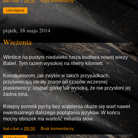
bat-i-bal
o
08:00
Brak komentarzy:
Udostępnij
piątek, 16 maja 2014
Wieżenia
Wkrótce na pustyni niedaleko rusza budowa nowej wieży
Babel. Tym razem wysokiej na równy kilometr.
Konstruktorom, jak zwykle w takich przypadkach,
przyświecają ideały znane od czasów wczesnej
piaskownicy: usypać górkę tak wysoką, że nie przysłoni jej
żadna inna.
Kolejny pomnik pychy bez wątpienia okaże się wart nawet
ewentualnego dalszego poplątania języków. W końcu
mocny obrazek ma wartość miliarda słów.
bat-i-bal
o
08:00
Brak komentarzy: