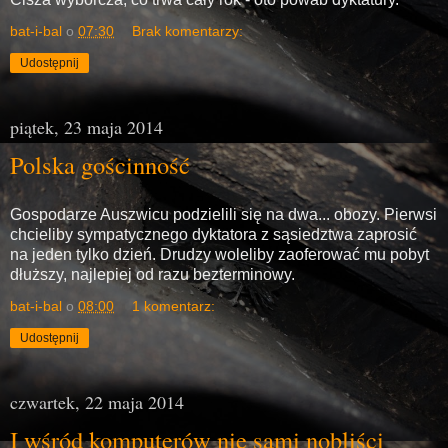
bat-i-bal
o
07:30
Brak komentarzy:
Udostępnij
piątek, 23 maja 2014
Polska gościnność
Gospodarze Auszwicu podzielili się na dwa... obozy. Pierwsi
chcieliby sympatycznego dyktatora z sąsiedztwa zaprosić
na jeden tylko dzień. Drudzy woleliby zaoferować mu pobyt
dłuższy, najlepiej od razu bezterminowy.
bat-i-bal
o
08:00
1 komentarz:
Udostępnij
czwartek, 22 maja 2014
I wśród komputerów nie sami nobliści