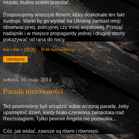
miasto, trudno potem przestać.
Dysponujemy wreszcie filmem, który doskonale ten fakt
ilustruje. Warto by go wysłać na Ukrainę zamiast misji
obserwacyjnej, policyjnej czy innej wojskowej. Przejąć
nadajniki i w miejsce propagandy jednej i drugiej strony
pokazywać od rana do nocy.
bat-i-bal
o
08:00
Brak komentarzy:
Udostępnij
sobota, 10 maja 2014
Parada nierówności
Też powinniśmy byli urządzić sobie wczoraj paradę, żeby
upamiętnić dzień, kiedy biało-czerwona załopotała nad
Reichstagiem. Tylko pewnie Angela nie pozwoliła...
Cóż, jak widać, zawsze są równi i równiejsi.