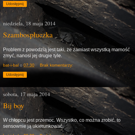
Udostępnij
niedziela, 18 maja 2014
Szambospłuczka
Problem z powodzią jest taki, że zamiast wszystką marność
zmyć, nanosi jej drugie tyle.
bat-i-bal
o
07:30
Brak komentarzy:
Udostępnij
sobota, 17 maja 2014
Bij boy
W chłopcu jest przemoc. Wszystko, co można zrobić, to
sensownie ją ukierunkować.