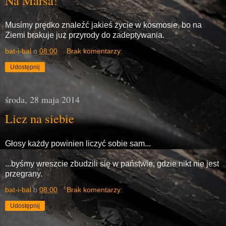
Na Marsa!
Musimy prędko znaleźć jakieś życie w kosmosie, bo na
Ziemi brakuje już przyrody do zadeptywania.
bat-i-bal
o
08:00
Brak komentarzy:
Udostępnij
środa, 28 maja 2014
Licz na siebie
Głosy każdy powinien liczyć sobie sam...
...byśmy wreszcie zbudzili się w państwie, gdzie nikt nie jest
przegrany.
bat-i-bal
o
08:00
Brak komentarzy:
Udostępnij