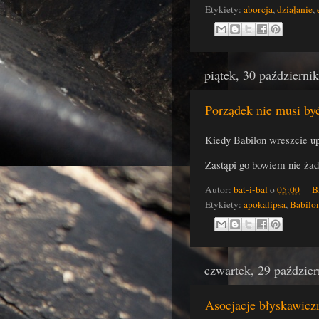
Etykiety:
aborcja
,
działanie
,
piątek, 30 październi
Porządek nie musi by
Kiedy Babilon wreszcie up
Zastąpi go bowiem nie żad
Autor:
bat-i-bal
o
05:00
B
Etykiety:
apokalipsa
,
Babilo
czwartek, 29 paździe
Asocjacje błyskawicz