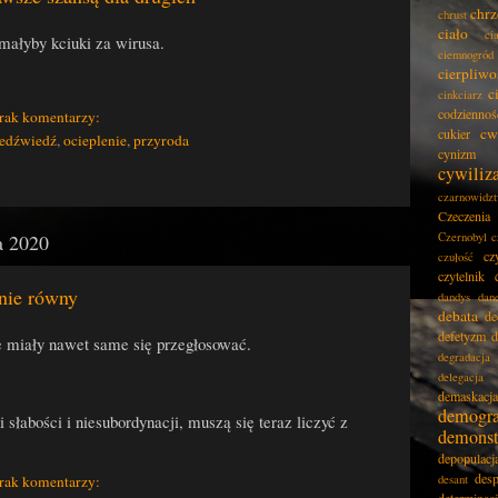
chrz
chrust
ciało
ci
małyby kciuki za wirusa.
ciemnogród
cierpliwo
c
cinkciarz
codziennoś
rak komentarzy:
cw
cukier
iedźwiedź
,
ocieplenie
,
przyroda
cynizm
cywiliz
czarnowidz
Czeczenia
a 2020
Czernobyl
c
cz
czułość
czytelnik
nie równy
dandys
dan
debata
de
defetyzm
d
e miały nawet same się przegłosować.
degradacja
delegacja
demaskacja
demogra
 słabości i niesubordynacji, muszą się teraz liczyć z
demonst
depopulacj
desp
desant
rak komentarzy: