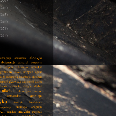
(365)
(364)
(363)
(364)
(376)
(314)
aborcja
abnegacja
abonament
absurd
abstynencja
adaptacja
adwokat
a
adopcja
adrenalina
ganistan
Afryka
agent
afront
cent
akceptacja
aklamacja
aksjomat
aktywizm
ualność
aktywność
alarm
lbania
alfabet
alchemia
alergia
alkohol
alternatywa
amator
ambicja
ambasador
yka
Ameryka Południowa
amunicja
anagram
amputacja
tyzm
anarchia
analiza
anatomia