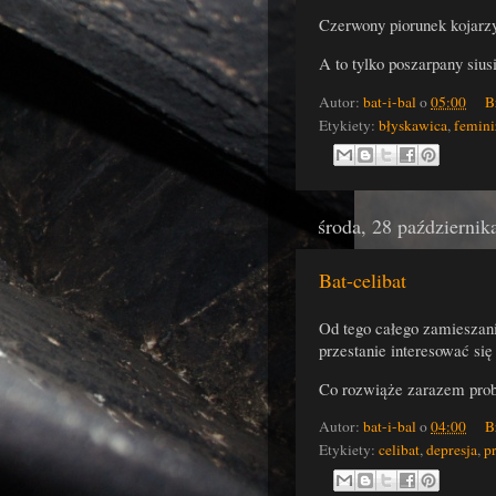
Czerwony piorunek kojarz
A to tylko poszarpany siu
Autor:
bat-i-bal
o
05:00
B
Etykiety:
błyskawica
,
femin
środa, 28 październik
Bat-celibat
Od tego całego zamieszani
przestanie interesować się
Co rozwiąże zarazem probl
Autor:
bat-i-bal
o
04:00
B
Etykiety:
celibat
,
depresja
,
p