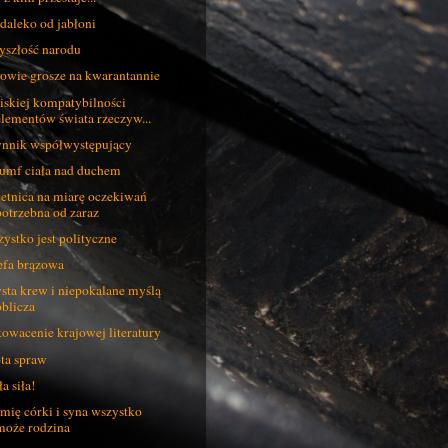
daleko od jabłoni
yszłość narodu
wie grosze na kwarantannie
iskiej kompatybilności
elementów świata rzeczyw...
nnik współwystępujący
umf ciała nad duchem
etnica na miarę oczekiwań
potrzebna od zaraz
ystko jest polityczne
efa brązowa
sta krew i niepokalane myślą
oblicza
owacenie krajowej literatury
ota spraw
ła siła!
mię córki i syna wszystko
może rodzina