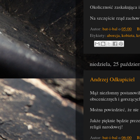
Okoliczność zaskakująca i
Na szczęście rząd zachowu
Autor:
bat-i-bal
o
05:00
B
Etykiety:
aborcja
,
kobieta
,
k
niedziela, 25 paździe
Andrzej Odkupiciel
Mąż niezłomny postanowił
obscenicznych i gorszącyc
Można powiedzieć, że nie 
Jakże pięknie będzie preze
religii narodowej!
Autor:
bat-i-bal
o
06:00
B