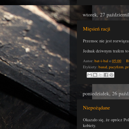
wtorek, 27 październ
Mięsień racji
Przemoc nie jest rozwiąz
Jednak dziwnym trafem to 
Autor:
bat-i-bal
o
05:00
B
Etykiety:
banał
,
pacyfizm
,
pr
poniedziałek, 26 paźd
Niepożądane
Okazało się, że oprócz P
kobiety.