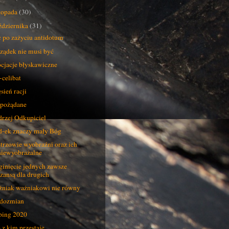
stopada
(30)
ździernika
(31)
 po zażyciu antidotum
ządek nie musi być
cjacje błyskawiczne
-celibat
sień racji
pożądane
rzej Odkupiciel
-ek znaczy mały Bóg
trzowie wyobraźni oraz ich
niewyobrażalne
inięcie jednych zawsze
szansą dla drugich
niak ważniakowi nie równy
dozmian
ing 2020
 z kim przestaje...