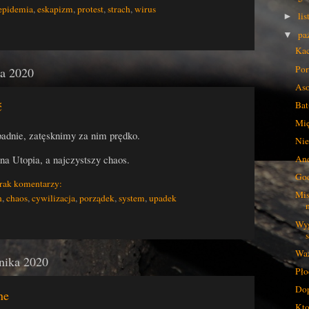
epidemia
,
eskapizm
,
protest
,
strach
,
wirus
li
►
pa
▼
Kac
Por
ka 2020
Aso
ć
Bat
Mię
adnie, zatęsknimy za nim prędko.
Nie
na Utopia, a najczystszy chaos.
And
God
rak komentarzy:
Mis
n
,
chaos
,
cywilizacja
,
porządek
,
system
,
upadek
Wyg
Waż
rnika 2020
Pło
Dop
ne
Kto