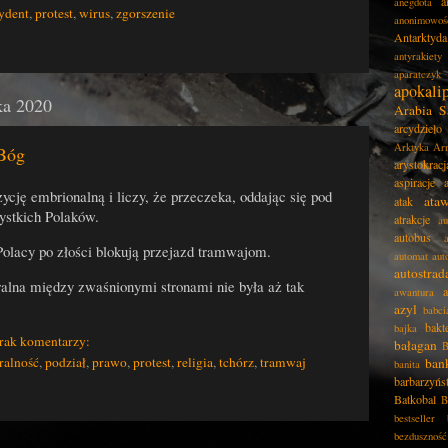
a
anegdota
ydent
,
protest
,
wirus
,
zgorszenie
anonimowoś
Antarktyda
antyrakiety
aparatczyk
apokali
ka 2020
Arabia S
arcydzieło
Arktyka
Ar
Bóg
arystokracj
aspiracje
ycję embrionalną i liczy, że przeczeka, oddając się pod
ata
atak
ystkich Polaków.
atrakcje
au
autobus
lacy po złości blokują przejazd tramwajom.
automat
aut
autostrad
alna między zwaśnionymi stronami nie była aż tak
awantura
azyl
babci
bakt
bajka
rak komentarzy:
bałagan
B
ralność
,
podział
,
prawo
,
protest
,
religia
,
tchórz
,
tramwaj
ban
banita
barbarzyńs
Batkobal
B
bestseller
bezduszność