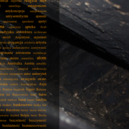
Anglia
neksja
anioł
angielski
antagonizm
ć
anoreksja
antykoncepcja
antypolonizm
antysemityzm
apanaże
apetyt
apartament
apartheid
psa
apteka
apostazja
Arab
audyjska
architektura
archiwum
areszt
Argentyna
argument
arogancja
artysta
menia
artyleria
a
asceza
asekuranctwo
asertywność
astronauta
astronomia
asymilacja
atom
wizm
ateizm
atmosfera
Australia
Austria
kcja
autarkia
autocenzura
autograf
autokreacja
autorytet
autor
onomia
autoportret
a
awangarda
awans
autosugestia
Azja
awaria
azbest
Azerbejdżan
bagno
a
Babilon
bagażnik
Bahamy
eria
balon
bal
Balcerowicz
balet
banał
bandyta
ałtyk
bałwan
banan
k
bankructwo
bankiet
bańka
bar
two
Barcelona
barter
basen
baterie
Belgia
awaria
bejsbol
beret
Berlin
bezczelność
bezczynność
beton
bezdzietność
bezinteresowność