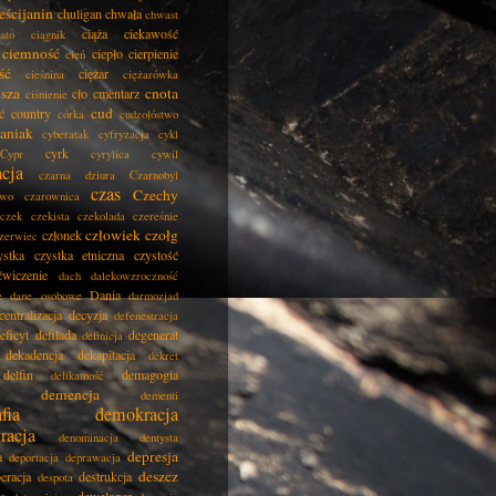
eścijanin
chuligan
chwała
chwast
ciąża
ciekawość
asto
ciągnik
ciemność
ciepło
cierpienie
cień
ść
ciężar
cieśnina
ciężarówka
isza
cnota
cło
cmentarz
ciśnienie
cud
ć
country
córka
cudzołóstwo
aniak
cyberatak
cyfryzacja
cykl
cyrk
Cypr
cyrylica
cywil
acja
czarna dziura
Czarnobyl
czas
Czechy
two
czarownica
czek
czekista
czekolada
czereśnie
człowiek
czołg
członek
zerwiec
ystka
czystka etniczna
czystość
ćwiczenie
dach
dalekowzroczność
Dania
e
dane osobowe
darmozjad
centralizacja
decyzja
defenestracja
eficyt
defilada
degenerat
definicja
dekadencja
dekapitacja
dekret
delfin
demagogia
delikatność
demencja
dementi
fia
demokracja
racja
denominacja
dentysta
depresja
a
deportacja
deprawacja
deszcz
eracja
destrukcja
despota