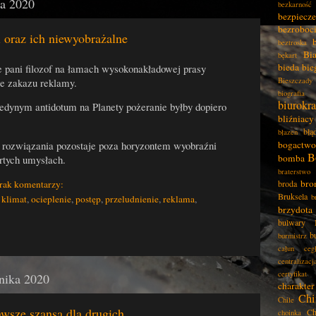
ka 2020
bezkarność
bezpiecz
bezroboc
 oraz ich niewyobrażalne
beztroska
Bia
bękart
bieda
bie
 pani filozof na łamach wysokonakładowej prasy
e zakazu reklamy.
Bieszczady
biografia
biurokra
dynym antidotum na Planety pożeranie byłby dopiero
bliźniacy
błą
błazen
o rozwiązania pozostaje poza horyzontem wyobraźni
bogactwo
B
bomba
rtych umysłach.
braterstwo
bro
rak komentarzy:
broda
Bruksela
b
,
klimat
,
ocieplenie
,
postęp
,
przeludnienie
,
reklama
,
brzydota
bulwary
b
burmistrz
całun
ceg
centralizacj
certyfikat
rnika 2020
charakter
Chi
Chile
awsze szansą dla drugich
Ch
choinka