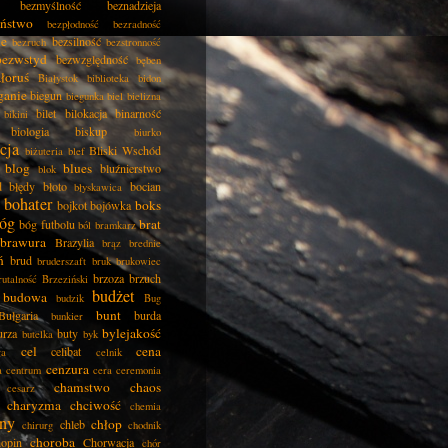
bezmyślność
beznadzieja
eństwo
bezpłodność
bezradność
ie
bezsilność
bezruch
bezstronność
bezwstyd
bezwzględność
bęben
łoruś
Białystok
biblioteka
bidon
ganie
biegun
biegunka
biel
bielizna
bilet
bilokacja
binarność
bikini
biologia
biskup
biurko
cja
Bliski Wschód
biżuteria
blef
blog
blues
bluźnierstwo
blok
d
błędy
błoto
bocian
błyskawica
bohater
boks
bojkot
bojówka
óg
brat
bóg futbolu
ból
bramkarz
brawura
Brazylia
brąz
brednie
ń
brud
bruderszaft
bruk
brukowiec
brzoza
brzuch
rutalność
Brzeziński
budżet
budowa
budzik
Bug
bunt
Bułgaria
burda
bunkier
bylejakość
urza
buty
butelka
byk
cel
cena
celibat
ła
celnik
cenzura
a
centrum
cera
ceremonia
chamstwo
chaos
cesarz
charyzma
chciwość
chemia
ny
chłop
chleb
chirurg
chodnik
choroba
opin
Chorwacja
chór