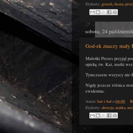
Etykiety:
grzech
,
ikona
,
prez
sobota, 24 październi
God-ek znaczy mały 
Maleńki Prezes przyjął poz
opiekę św. Kai, matki wsz
Tymczasem wszyscy nie-Po
Nigdy jeszcze różnica mor
ewidentna.
Autor:
bat-i-bal
o
04:00
B
Etykiety:
aborcja
,
matka
,
mo