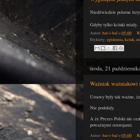
Niedźwiedzie polarne trzy
Gdyby tylko kciuki miały.
Autor:
bat-i-bal
o
05:00
B
Etykiety:
epidemia
,
kciuk
,
n
środa, 21 październik
Ważniak ważniakowi 
Ustawy były tak ważne, ż
Nie podołały.
A że Prezes Polski nie ceni
poważnymi retorsjami.
Autor:
bat-i-bal
o
05:00
B