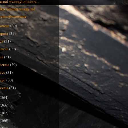
rasnal stworzył ministra...
ylko zielonej wyspy żal
yma głosowanie
ześnia
(30)
erpnia
(31)
pca
(31)
erwca
(30)
ja
(31)
ietnia
(30)
rca
(31)
tego
(30)
ycznia
(31)
(364)
(366)
(367)
(366)