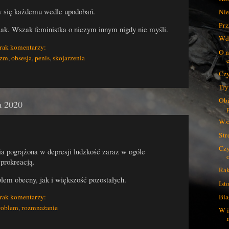
y się każdemu wedle upodobań.
Nie
Prz
siak. Wszak feministka o niczym innym nigdy nie myśli.
Wdo
rak komentarzy:
O n
izm
,
obsesja
,
penis
,
skojarzenia
Czy
Try
Obi
a 2020
Wsz
Str
Czy
a pogrążona w depresji ludzkość zaraz w ogóle
 prokreacją.
Rak
em obecny, jak i większość pozostałych.
Ist
Bia
rak komentarzy:
roblem
,
rozmnażanie
W i