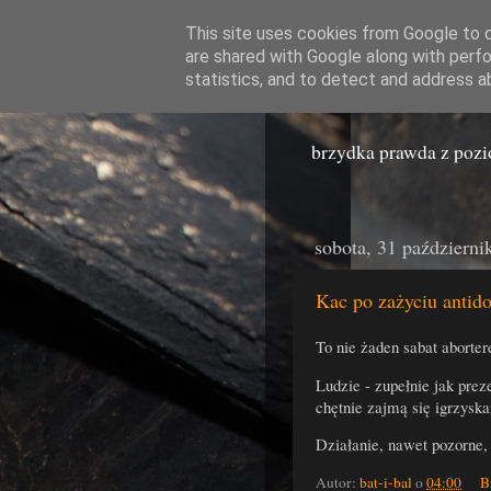
This site uses cookies from Google to de
are shared with Google along with perfo
Miast
statistics, and to detect and address a
brzydka prawda z poz
sobota, 31 październi
Kac po zażyciu antid
To nie żaden sabat aborter
Ludzie - zupełnie jak prez
chętnie zajmą się igrzysk
Działanie, nawet pozorne, 
Autor:
bat-i-bal
o
04:00
B