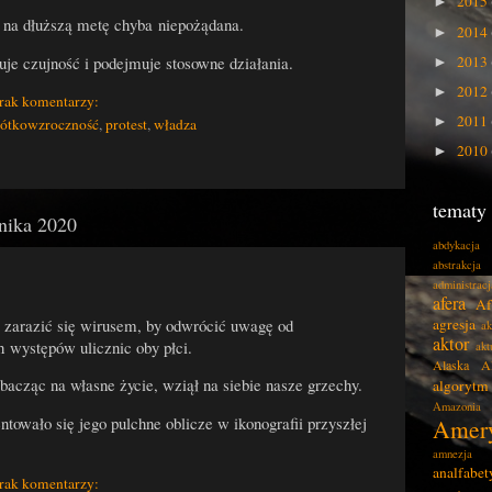
2015
►
 na dłuższą metę chyba niepożądana.
2014
►
2013
je czujność i podejmuje stosowne działania.
►
2012
►
rak komentarzy:
2011
►
rótkowzroczność
,
protest
,
władza
2010
►
tematy
rnika 2020
abdykacja
abstrakcja
administracj
afera
Af
 zarazić się wirusem, by odwrócić uwagę od
agresja
ak
aktor
h występów ulicznic oby płci.
akt
Alaska
A
bacząc na własne życie, wziął na siebie nasze grzechy.
algorytm
Amazonia
ntowało się jego pulchne oblicze w ikonografii przyszłej
Amer
amnezja
analfabe
rak komentarzy: