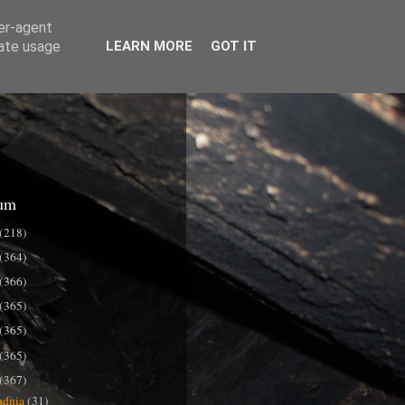
ser-agent
rate usage
LEARN MORE
GOT IT
um
(218)
(364)
(366)
(365)
(365)
(365)
(367)
udnia
(31)