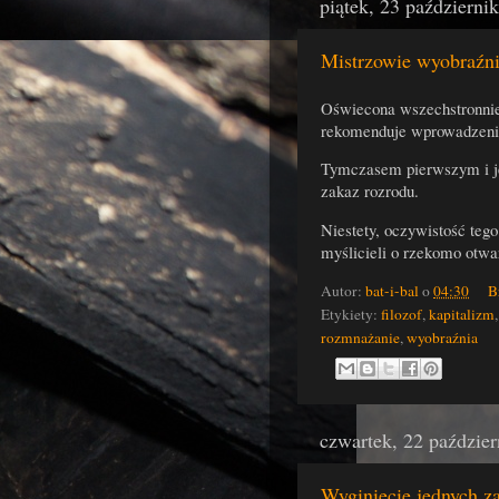
piątek, 23 październi
Mistrzowie wyobraźni
Oświecona wszechstronnie
rekomenduje wprowadzeni
Tymczasem pierwszym i je
zakaz rozrodu.
Niestety, oczywistość teg
myślicieli o rzekomo otwa
Autor:
bat-i-bal
o
04:30
B
Etykiety:
filozof
,
kapitalizm
rozmnażanie
,
wyobraźnia
czwartek, 22 paździe
Wyginięcie jednych z