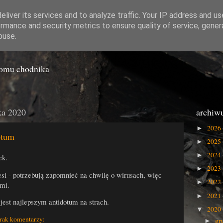
liver its services and to analyze traffic. Your IP address and u
rmance and security metrics to ensure quality of service, gene
o Gówna
buse.
iomu chodnika
ka 2020
archiw
2026
►
otum
2025
►
2024
►
ek.
2023
►
esi - potrzebują zapomnieć na chwilę o wirusach, więc
2022
►
ami.
2021
►
jest najlepszym antidotum na strach.
2020
▼
rak komentarzy:
gr
►