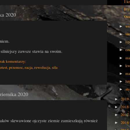
I k
I t
ika 2020
Ocz
wr
►
si
►
aniem.
li
►
cz
►
silniejszy zawsze stawia na swoim.
ma
►
rak komentarzy:
kw
►
otest
,
przemoc
,
racja
,
rewolucja
,
siła
ma
►
lu
►
st
►
ziernika 2020
2019
►
2018
►
2017
►
olaków skrwawione ojczyste ziemie zamieszkują również
2016
►