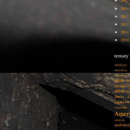
2015
►
2014
►
2013
►
2012
►
2011
►
2010
►
tematy
abdykacja
abstrakcja
administracj
afera
Af
agresja
ak
aktor
akt
Alaska
A
algorytm
Amazonia
Amer
amnezja
analfabe