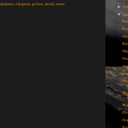
epidemia
,
eskapizm
,
protest
,
strach
,
wirus
li
►
pa
▼
Kac
Por
Aso
Bat
Mię
Nie
And
God
Mis
Wyg
Waż
Pło
Dop
Kto