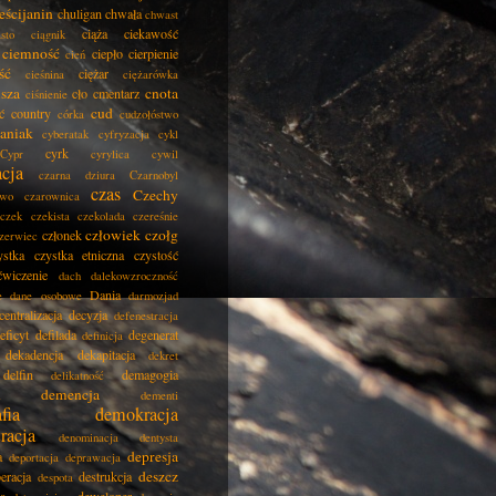
eścijanin
chuligan
chwała
chwast
ciąża
ciekawość
asto
ciągnik
ciemność
ciepło
cierpienie
cień
ść
ciężar
cieśnina
ciężarówka
isza
cnota
cło
cmentarz
ciśnienie
cud
ć
country
córka
cudzołóstwo
aniak
cyberatak
cyfryzacja
cykl
cyrk
Cypr
cyrylica
cywil
acja
czarna dziura
Czarnobyl
czas
Czechy
two
czarownica
czek
czekista
czekolada
czereśnie
człowiek
czołg
członek
zerwiec
ystka
czystka etniczna
czystość
ćwiczenie
dach
dalekowzroczność
Dania
e
dane osobowe
darmozjad
centralizacja
decyzja
defenestracja
eficyt
defilada
degenerat
definicja
dekadencja
dekapitacja
dekret
delfin
demagogia
delikatność
demencja
dementi
fia
demokracja
racja
denominacja
dentysta
depresja
a
deportacja
deprawacja
deszcz
eracja
destrukcja
despota