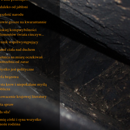
daleko od jabłoni
yszłość narodu
wie grosze na kwarantannie
iskiej kompatybilności
elementów świata rzeczyw...
nnik współwystępujący
umf ciała nad duchem
etnica na miarę oczekiwań
potrzebna od zaraz
ystko jest polityczne
efa brązowa
sta krew i niepokalane myślą
oblicza
owacenie krajowej literatury
ota spraw
ła siła!
mię córki i syna wszystko
może rodzina