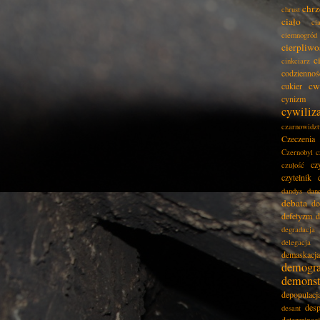
chrz
chrust
ciało
ci
ciemnogród
cierpliwo
c
cinkciarz
codziennoś
cw
cukier
cynizm
cywiliz
czarnowidz
Czeczenia
Czernobyl
c
cz
czułość
czytelnik
dandys
dan
debata
de
defetyzm
d
degradacja
delegacja
demaskacja
demogra
demonst
depopulacj
desp
desant