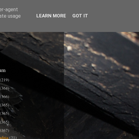
ser-agent
rate usage
LEARN MORE
GOT IT
um
(219)
(364)
(366)
(365)
(365)
(365)
(367)
udnia
(31)