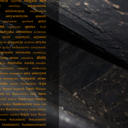
Anglia
neksja
anioł
angielski
antagonizm
ć
anoreksja
antykoncepcja
antypolonizm
antysemityzm
apanaże
apetyt
apartament
apartheid
psa
apteka
apostazja
Arab
audyjska
architektura
archiwum
areszt
Argentyna
argument
arogancja
artysta
menia
artyleria
a
asceza
asekuranctwo
asertywność
astronauta
astronomia
asymilacja
atom
wizm
ateizm
atmosfera
Australia
Austria
kcja
autarkia
autocenzura
autograf
autokreacja
autorytet
autor
onomia
autoportret
a
awangarda
awans
autosugestia
Azja
awaria
azbest
Azerbejdżan
bagno
a
Babilon
bagażnik
Bahamy
eria
balon
bal
Balcerowicz
balet
banał
bandyta
ałtyk
bałwan
banan
k
bankructwo
bankiet
bańka
bar
two
Barcelona
barter
basen
baterie
Belgia
awaria
bejsbol
beret
Berlin
bezczelność
bezczynność
beton
bezdzietność
bezinteresowność