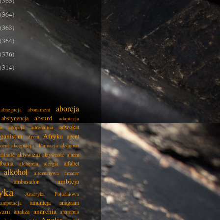
(365)
(364)
(363)
(364)
(376)
(314)
aborcja
abnegacja
abonament
absurd
abstynencja
adaptacja
adwokat
a
adopcja
adrenalina
ganistan
Afryka
agent
afront
cent
akceptacja
aklamacja
aksjomat
aktywizm
ualność
aktywność
alarm
lbania
alfabet
alchemia
alergia
alkohol
alternatywa
amator
ambicja
ambasador
yka
Ameryka Południowa
amunicja
anagram
amputacja
tyzm
anarchia
analiza
anatomia