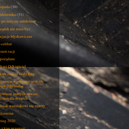
stopada
(30)
ździernika
(31)
 po zażyciu antidotum
ządek nie musi być
cjacje błyskawiczne
-celibat
sień racji
pożądane
rzej Odkupiciel
-ek znaczy mały Bóg
trzowie wyobraźni oraz ich
niewyobrażalne
inięcie jednych zawsze
szansą dla drugich
niak ważniakowi nie równy
dozmian
ing 2020
 z kim przestaje...