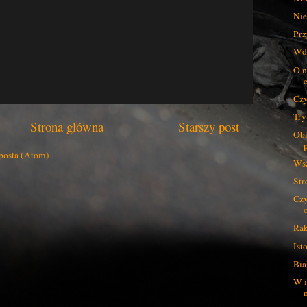
Nie
Prz
Wdo
O n
Czy
Try
Strona główna
Starszy post
Obi
posta (Atom)
Wsz
Str
Czy
Rak
Ist
Bia
W i