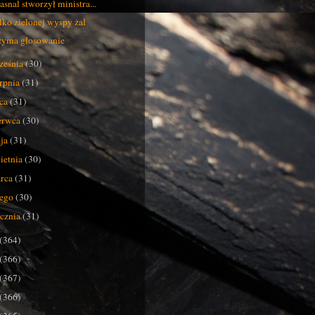
rasnal stworzył ministra...
ylko zielonej wyspy żal
yma głosowanie
ześnia
(30)
erpnia
(31)
pca
(31)
erwca
(30)
ja
(31)
ietnia
(30)
rca
(31)
tego
(30)
ycznia
(31)
(364)
(366)
(367)
(366)