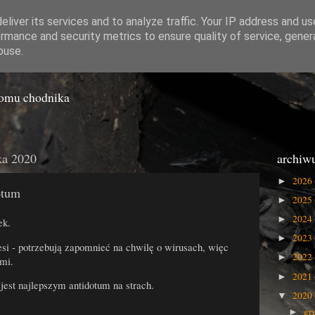
liver its services and to analyze traffic. Your IP address and u
rmance and security metrics to ensure quality of service, gene
o Gówna
buse.
iomu chodnika
ka 2020
archiw
2026
►
otum
2025
►
2024
►
ek.
2023
►
esi - potrzebują zapomnieć na chwilę o wirusach, więc
2022
►
ami.
2021
►
jest najlepszym antidotum na strach.
2020
▼
gr
►