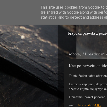
This site uses cookies from Google to de
are shared with Google along with perfo
Miast
statistics, and to detect and address a
brzydka prawda z poz
sobota, 31 październi
Kac po zażyciu antid
To nie żaden sabat aborter
Ludzie - zupełnie jak prez
chętnie zajmą się igrzysk
Działanie, nawet pozorne, 
Autor:
bat-i-bal
o
04:00