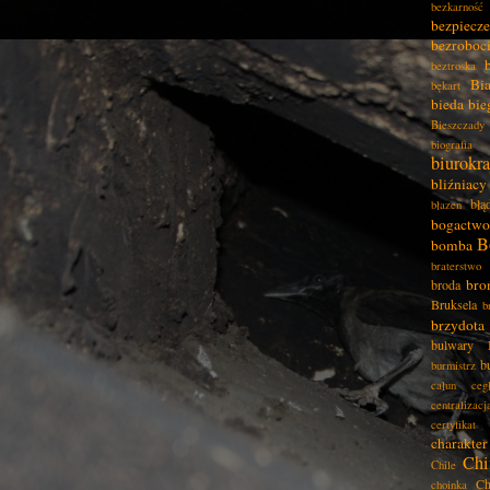
bezkarność
bezpiecz
bezroboc
beztroska
Bia
bękart
bieda
bie
Bieszczady
biografia
biurokra
bliźniacy
błą
błazen
bogactwo
B
bomba
braterstwo
bro
broda
Bruksela
b
brzydota
bulwary
b
burmistrz
całun
ceg
centralizacj
certyfikat
charakter
Chi
Chile
Ch
choinka