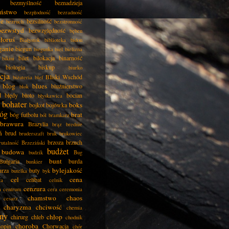
bezmyślność
beznadzieja
eństwo
bezpłodność
bezradność
ie
bezsilność
bezruch
bezstronność
bezwstyd
bezwzględność
bęben
łoruś
Białystok
biblioteka
bidon
ganie
biegun
biegunka
biel
bielizna
bilet
bilokacja
binarność
bikini
biologia
biskup
biurko
cja
Bliski Wschód
biżuteria
blef
blog
blues
bluźnierstwo
blok
d
błędy
błoto
bocian
błyskawica
bohater
boks
bojkot
bojówka
óg
brat
bóg futbolu
ból
bramkarz
brawura
Brazylia
brąz
brednie
ń
brud
bruderszaft
bruk
brukowiec
brzoza
brzuch
rutalność
Brzeziński
budżet
budowa
budzik
Bug
bunt
Bułgaria
burda
bunkier
bylejakość
urza
buty
butelka
byk
cel
cena
celibat
ła
celnik
cenzura
a
centrum
cera
ceremonia
chamstwo
chaos
cesarz
charyzma
chciwość
chemia
ny
chłop
chirurg
chleb
chodnik
choroba
opin
Chorwacja
chór