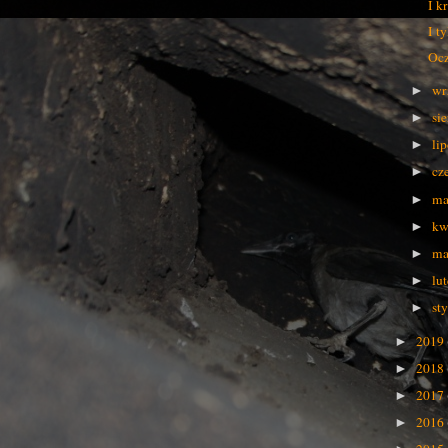
I k
I t
Ocz
wr
►
si
►
li
►
cz
►
ma
►
kw
►
ma
►
lu
►
st
►
2019
►
2018
►
2017
►
2016
►