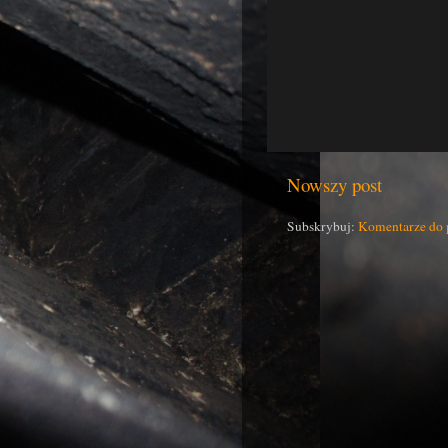
Nowszy post
Subskrybuj:
Komentarze do 