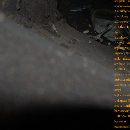
a
anegdota
anonimowoś
Antarktyda
antyrakiety
aparatczyk
apokali
Arabia S
arcydzieło
Arktyka
Ar
arystokracj
aspiracje
ata
atak
atrakcje
au
autobus
automat
aut
autostrad
awantura
azyl
babci
bakt
bajka
bałagan
B
ban
banita
barbarzyńs
Batkobal
B
bestseller
bezduszność