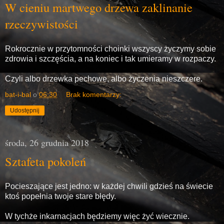
W cieniu martwego drzewa zaklinanie
rzeczywistości
Rokrocznie w przytomności choinki wszyscy życzymy sobie
zdrowia i szczęścia, a na koniec i tak umieramy w rozpaczy.
Czyli albo drzewka pechowe, albo życzenia nieszczere.
bat-i-bal
o
06:30
Brak komentarzy:
Udostępnij
środa, 26 grudnia 2018
Sztafeta pokoleń
Pocieszające jest jedno: w każdej chwili gdzieś na świecie
ktoś popełnia twoje stare błędy.
W tychże inkarnacjach będziemy więc żyć wiecznie.