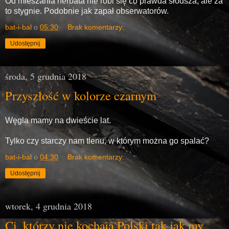
Od mieszania herbata nie robi się co prawda słodsza, ale za
to stygnie. Podobnie jak zapał obserwatorów.
bat-i-bal
o
05:30
Brak komentarzy:
Udostępnij
środa, 5 grudnia 2018
Przyszłość w kolorze czarnym
Węgla mamy na dwieście lat.
Tylko czy starczy nam tlenu, w którym można go spalać?
bat-i-bal
o
04:30
Brak komentarzy:
Udostępnij
wtorek, 4 grudnia 2018
Ci, którzy nie kochają Polski tak jak my