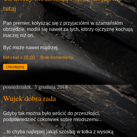
tutaj
Pan premier, kołysząc się z przyjaciółmi w szamańskim
obrzędzie, modlił się nawet za tych, którzy ojczyznę kochają
inaczej niż on.
Być może nawet mądrzej.
bat-i-bal
o
05:00
Brak komentarzy:
Udostępnij
poniedziałek, 3 grudnia 2018
Wujek dobra rada
Gdyby tak można było wrócić do przeszłości,
podpowiedzieć cokolwiek sobie młodszemu...
...to chyba najlepiej jakąś szóstkę w totka z wysoką