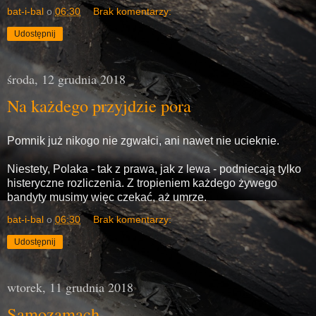
bat-i-bal
o
06:30
Brak komentarzy:
Udostępnij
środa, 12 grudnia 2018
Na każdego przyjdzie pora
Pomnik już nikogo nie zgwałci, ani nawet nie ucieknie.
Niestety, Polaka - tak z prawa, jak z lewa - podniecają tylko
histeryczne rozliczenia. Z tropieniem każdego żywego
bandyty musimy więc czekać, aż umrze.
bat-i-bal
o
06:30
Brak komentarzy:
Udostępnij
wtorek, 11 grudnia 2018
Samozamach