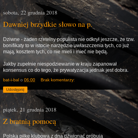
sobota, 22 grudnia 2018
Dawniej brzydkie słowo na p.
Dziwne - żaden rzetelny populista nie odkrył jeszcze, że tzw.
bonifikaty to w istocie narzędzie uwłaszczenia tych, co już
mają, kosztem tych, co nie mieli i mieć nie będą.
Jakby zupełnie niespodziewanie w kraju zapanował
konsensus co do tego, że prywatyzacja jednak jest dobra.
bat-i-bal
o
06:00
Brak komentarzy:
Udostępnij
piątek, 21 grudnia 2018
Z bratnią pomocą
Polską piłkę klubową z dna dźwignąć próbują