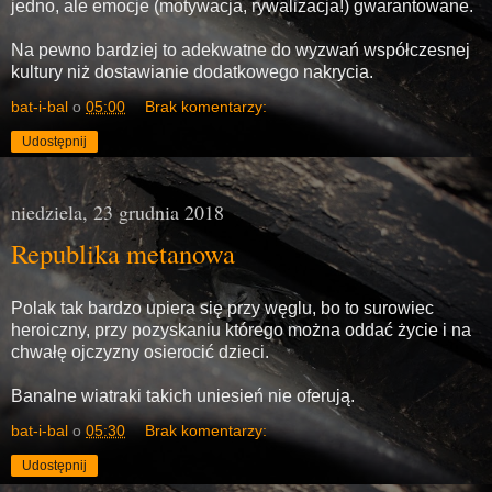
jedno, ale emocje (motywacja, rywalizacja!) gwarantowane.
Na pewno bardziej to adekwatne do wyzwań współczesnej
kultury niż dostawianie dodatkowego nakrycia.
bat-i-bal
o
05:00
Brak komentarzy:
Udostępnij
niedziela, 23 grudnia 2018
Republika metanowa
Polak tak bardzo upiera się przy węglu, bo to surowiec
heroiczny, przy pozyskaniu którego można oddać życie i na
chwałę ojczyzny osierocić dzieci.
Banalne wiatraki takich uniesień nie oferują.
bat-i-bal
o
05:30
Brak komentarzy:
Udostępnij