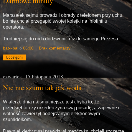
Darmowe minuty
Marszałek sejmu prowadził obrady z telefonem przy uchu,
bo nie chciał przegapić swojej kolejki na infolinii u
operatora.
Trudniej się do nich dodzwonić niż do samego Prezesa.
bat-i-bal
o
06:00
Brak komentarzy:
Udostępnij
czwartek, 15 listopada 2018
Nic nie szumi tak jak woda
W aferze dnia najsmutniejsze jest chyba to, że
przedsiębiorczy urzędniczyna swą posadę, a zapewne i
wolność zawierzył podejrzanym elektronowym
szumidełkom.
Dawniej kiedy dwaj prawdziwi mężczyźni chcieli szczerze