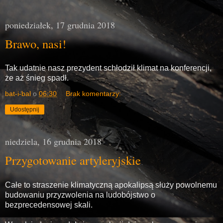
poniedziałek, 17 grudnia 2018
Brawo, nasi!
Tak udatnie nasz prezydent schłodził klimat na konferencji,
że aż śnieg spadł.
bat-i-bal
o
06:30
Brak komentarzy:
Udostępnij
niedziela, 16 grudnia 2018
Przygotowanie artyleryjskie
Całe to straszenie klimatyczną apokalipsą służy powolnemu
budowaniu przyzwolenia na ludobójstwo o
bezprecedensowej skali.