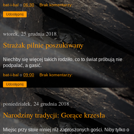
bat-i-bal
o
06:30
Brak komentarzy:
Udostępnij
wtorek, 25 grudnia 2018
Strażak pilnie poszukiwany
Niechby się więcej takich rodziło, co to świat próbują nie
podpalać, a gasić.
bat-i-bal
o
09:00
Brak komentarzy:
Udostępnij
poniedziałek, 24 grudnia 2018
Narodziny tradycji: Gorące krzesła
Miejsc przy stole mniej niż zaproszonych gości. Niby tylko o