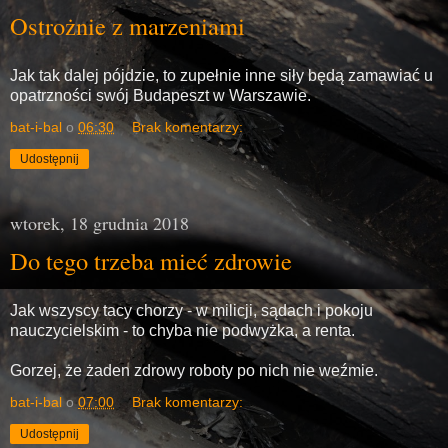
Ostrożnie z marzeniami
Jak tak dalej pójdzie, to zupełnie inne siły będą zamawiać u
opatrzności swój Budapeszt w Warszawie.
bat-i-bal
o
06:30
Brak komentarzy:
Udostępnij
wtorek, 18 grudnia 2018
Do tego trzeba mieć zdrowie
Jak wszyscy tacy chorzy - w milicji, sądach i pokoju
nauczycielskim - to chyba nie podwyżka, a renta.
Gorzej, że żaden zdrowy roboty po nich nie weźmie.
bat-i-bal
o
07:00
Brak komentarzy:
Udostępnij