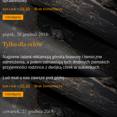
sprawiedliwy.
bat-i-bal
o
06:30
Brak komentarzy:
Udostępnij
piątek, 28 grudnia 2018
Tylko dla orłów
Najpierw latami reklamują górską brawurę i heroiczne
odmrożenia, a potem odmawiają tych drobnych ziemskich
przyjemności rodzince z dwójką córek w sukienkach.
Lud miał u nas zawsze pod górkę...
bat-i-bal
o
05:30
Brak komentarzy:
Udostępnij
czwartek, 27 grudnia 2018