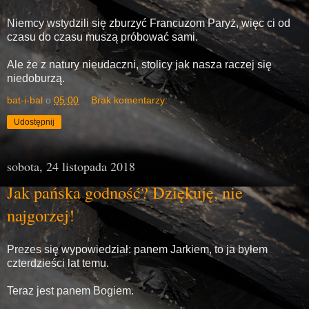
Niemcy wstydzili się zburzyć Francuzom Paryż, więc ci od
czasu do czasu muszą próbować sami.
Ale że z natury nieudaczni, stolicy jak nasza raczej się
niedoburzą.
bat-i-bal
o
05:00
Brak komentarzy:
Udostępnij
sobota, 24 listopada 2018
Jak pańska godność? Dziękuję, nie
najgorzej!
Prezes się wypowiedział: panem Jarkiem, to ja byłem
czterdzieści lat temu.
Teraz jest panem Bogiem.