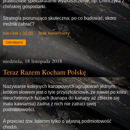
prawdziwie spektakularne wywłaszczenie, np. Chińczyka z
chińskiej gospodarki.
Strategia piorunująco skuteczna: po co budować, skoro
można zabrać?
bat-i-bal
o
05:00
Brak komentarzy:
Udostępnij
niedziela, 18 listopada 2018
Teraz Razem Kocham Polskę
Nazywanie kolejnych kanapowych ugrupowań jednym
krótkim słowem jest o tyle przyszłościowe, że nawet po kilku
nieuchronnych fuzjach (kanapa do kanapy aż zbierze się
mała kawiarnia) żadna z nich nie zatraci swej
podmiotowości.
A przecież tzw. liderom tylko o własną podmiotowość
chodzi.