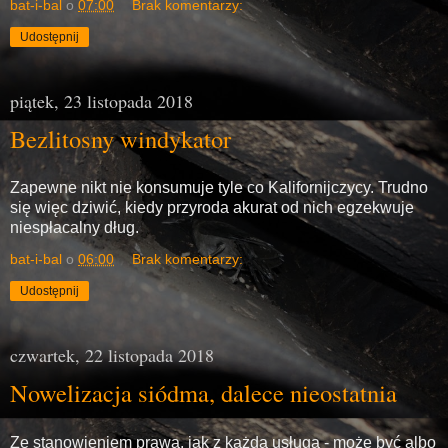
bat-i-bal
o
07:00
Brak komentarzy:
Udostępnij
piątek, 23 listopada 2018
Bezlitosny windykator
Zapewne nikt nie konsumuje tyle co Kalifornijczycy. Trudno
się więc dziwić, kiedy przyroda akurat od nich egzekwuje
niespłacalny dług.
bat-i-bal
o
06:00
Brak komentarzy:
Udostępnij
czwartek, 22 listopada 2018
Nowelizacja siódma, dalece nieostatnia
Ze stanowieniem prawa, jak z każdą usługą - może być albo