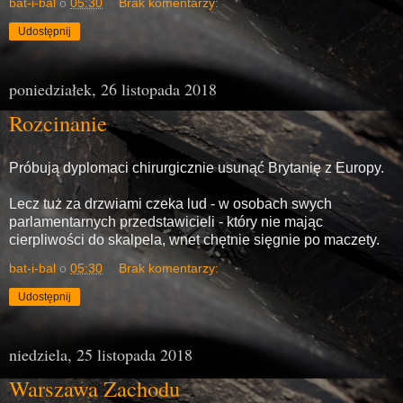
bat-i-bal
o
05:30
Brak komentarzy:
Udostępnij
poniedziałek, 26 listopada 2018
Rozcinanie
Próbują dyplomaci chirurgicznie usunąć Brytanię z Europy.
Lecz tuż za drzwiami czeka lud - w osobach swych
parlamentarnych przedstawicieli - który nie mając
cierpliwości do skalpela, wnet chętnie sięgnie po maczety.
bat-i-bal
o
05:30
Brak komentarzy:
Udostępnij
niedziela, 25 listopada 2018
Warszawa Zachodu