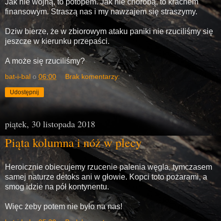
Jak nie wojną, to potopem. Jak nie chorobą, to krachem
finansowym. Straszą nas i my nawzajem się straszymy.
Dziw bierze, że w zbiorowym ataku paniki nie rzuciliśmy się
jeszcze w kierunku przepaści.
A może się rzuciliśmy?
bat-i-bal
o
06:00
Brak komentarzy:
Udostępnij
piątek, 30 listopada 2018
Piąta kolumna i nóż w plecy
Heroicznie obiecujemy rzucenie palenia węgla, tymczasem
samej naturze detoks ani w głowie. Kopci toto pożarami, a
smog idzie na pół kontynentu.
Więc żeby potem nie było na nas!