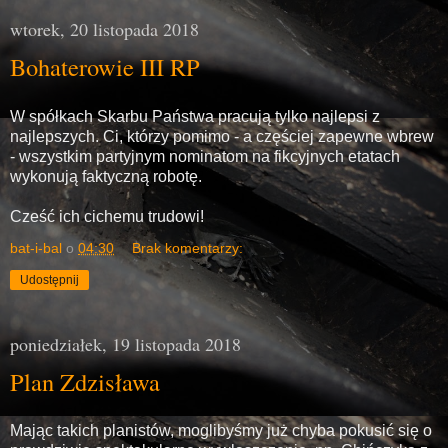
wtorek, 20 listopada 2018
Bohaterowie III RP
W spółkach Skarbu Państwa pracują tylko najlepsi z
najlepszych. Ci, którzy pomimo - a częściej zapewne wbrew
- wszystkim partyjnym nominatom na fikcyjnych etatach
wykonują faktyczną robotę.
Cześć ich cichemu trudowi!
bat-i-bal
o
04:30
Brak komentarzy:
Udostępnij
poniedziałek, 19 listopada 2018
Plan Zdzisława
Mając takich planistów, moglibyśmy już chyba pokusić się o