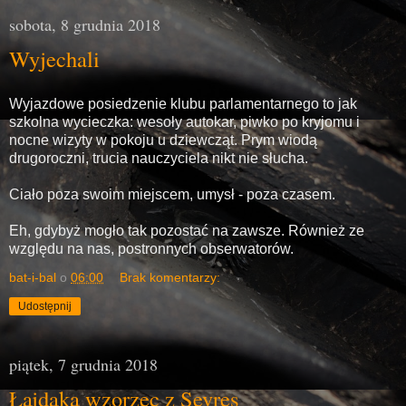
sobota, 8 grudnia 2018
Wyjechali
Wyjazdowe posiedzenie klubu parlamentarnego to jak
szkolna wycieczka: wesoły autokar, piwko po kryjomu i
nocne wizyty w pokoju u dziewcząt. Prym wiodą
drugoroczni, trucia nauczyciela nikt nie słucha.
Ciało poza swoim miejscem, umysł - poza czasem.
Eh, gdybyż mogło tak pozostać na zawsze. Również ze
względu na nas, postronnych obserwatorów.
bat-i-bal
o
06:00
Brak komentarzy:
Udostępnij
piątek, 7 grudnia 2018
Łajdaka wzorzec z Sevres