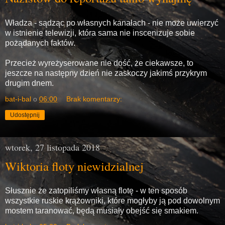
Władza - sądząc po własnych kanałach - nie może uwierzyć
w istnienie telewizji, która sama nie inscenizuje sobie
pożądanych faktów.
Przecież wyreżyserowane nie dość, że ciekawsze, to
jeszcze na następny dzień nie zaskoczy jakimś przykrym
drugim dnem.
bat-i-bal
o
06:00
Brak komentarzy:
Udostępnij
wtorek, 27 listopada 2018
Wiktoria floty niewidzialnej
Słusznie że zatopiliśmy własną flotę - w ten sposób
wszystkie ruskie krążowniki, które mogłyby ją pod dowolnym
mostem taranować, będą musiały obejść się smakiem.