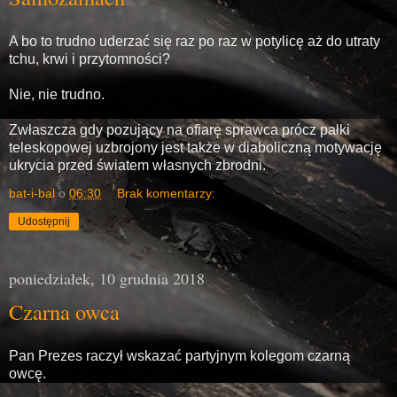
A bo to trudno uderzać się raz po raz w potylicę aż do utraty
tchu, krwi i przytomności?
Nie, nie trudno.
Zwłaszcza gdy pozujący na ofiarę sprawca prócz pałki
teleskopowej uzbrojony jest także w diaboliczną motywację
ukrycia przed światem własnych zbrodni.
bat-i-bal
o
06:30
Brak komentarzy:
Udostępnij
poniedziałek, 10 grudnia 2018
Czarna owca
Pan Prezes raczył wskazać partyjnym kolegom czarną
owcę.