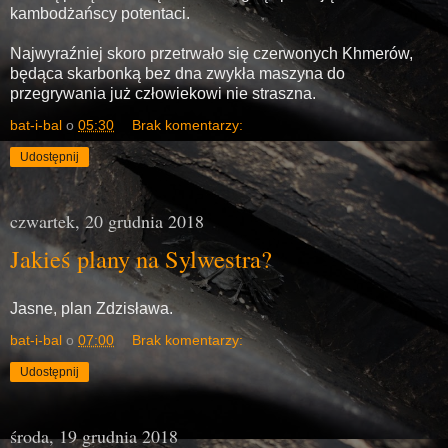
kambodżańscy potentaci.
Najwyraźniej skoro przetrwało się czerwonych Khmerów,
będąca skarbonką bez dna zwykła maszyna do
przegrywania już człowiekowi nie straszna.
bat-i-bal
o
05:30
Brak komentarzy:
Udostępnij
czwartek, 20 grudnia 2018
Jakieś plany na Sylwestra?
Jasne, plan Zdzisława.
bat-i-bal
o
07:00
Brak komentarzy:
Udostępnij
środa, 19 grudnia 2018