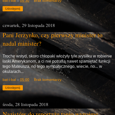
bat-i-bal
o
05:30
Brak komentarzy:
Udostępnij
czwartek, 29 listopada 2018
Pani Jerzynko, czy pierwszy minister to
nadal minister?
Trochę wstyd, skoro chłopaki włożyły tyle wysiłku w robienie
łaski Amerykanom, a ci nie potrafią nawet spamiętać funkcji
tego Mateusza, no tego sympatycznego, wiecie, no... w
okularach...
bat-i-bal
o
05:00
Brak komentarzy:
Udostępnij
środa, 28 listopada 2018
Nazistów do reportażu tanio wynajmę