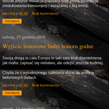
Wszak jedynie redukcja populacji daje pełną gwarancję
zredukowania konsumpcji i związanej z nią emisji.
bat-i-bal
o
05:30
Brak komentarzy:
Udostępnij
sobota, 15 grudnia 2018
Wyjście honorowe ludzi honoru godne
Swoją drogą ta cała Europa to taki sam klub dżentelmena
jak mafia: zapisać się niełatwo, ale odejść jeszcze trudniej.
Chyba że z wyludnionego nabrzeża chlup do wody w
betonowych butach.
bat-i-bal
o
07:00
Brak komentarzy:
Udostępnij
piątek, 14 grudnia 2018