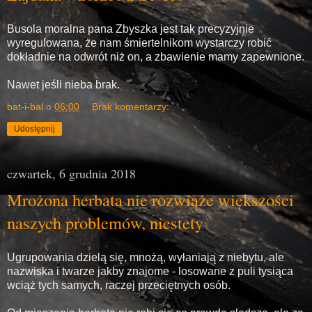
Busola moralna pana Zbyszka jest tak precyzyjnie
wyregulowana, że nam śmiertelnikom wystarczy robić
dokładnie na odwrót niż on, a zbawienie mamy zapewnione.
Nawet jeśli nieba brak.
bat-i-bal
o
06:00
Brak komentarzy:
Udostępnij
czwartek, 6 grudnia 2018
Mrożona herbata nie rozwiąże większości
naszych problemów, niestety
Ugrupowania dzielą się, mnożą, wyłaniają z niebytu, ale
nazwiska i twarze jakby znajome - losowane z puli tysiąca
wciąż tych samych, raczej przeciętnych osób.