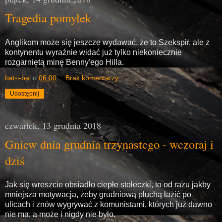
Tragedia pomyłek
Anglikom może się jeszcze wydawać, że to Szekspir, ale z
kontynentu wyraźnie widać już tylko niekoniecznie
rozgarniętą minę Benny'ego Hilla.
bat-i-bal
o
06:00
Brak komentarzy:
Udostępnij
czwartek, 13 grudnia 2018
Gniew dnia grudnia trzynastego - wczoraj i
dziś
Jak się wreszcie obsiadło ciepłe stołeczki, to od razu jakby
mniejsza motywacja, żeby grudniową pluchą łazić po
ulicach i znów wygrywać z komunistami, których już dawno
nie ma, a może i nigdy nie było.