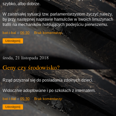
szybko, albo dobrze.
W zaistniałej sytuacji tzw. parlamentarzystom życzyć należy,
by przy następnej naprawie hamulców w swoich limuzynach
trafili na mechaników hołdujących podejściu pierwszemu.
bat-i-bal
o
06:30
Brak komentarzy:
Udostępnij
środa, 21 listopada 2018
Geny czy środowisko?
Rząd przyznał się do posiadania zdolnych dzieci.
Widocznie adoptowane i po szkołach z internatem.
bat-i-bal
o
05:30
Brak komentarzy:
Udostępnij