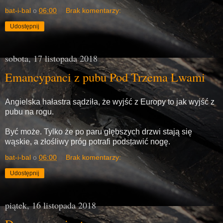
bat-i-bal
o
06:00
Brak komentarzy:
Udostępnij
sobota, 17 listopada 2018
Emancypanci z pubu Pod Trzema Lwami
Angielska hałastra sądziła, że wyjść z Europy to jak wyjść z
pubu na rogu.
Być może. Tylko że po paru głębszych drzwi stają się
wąskie, a złośliwy próg potrafi podstawić nogę.
bat-i-bal
o
06:00
Brak komentarzy:
Udostępnij
piątek, 16 listopada 2018