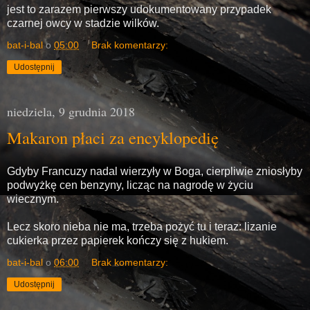
jest to zarazem pierwszy udokumentowany przypadek
czarnej owcy w stadzie wilków.
bat-i-bal
o
05:00
Brak komentarzy:
Udostępnij
niedziela, 9 grudnia 2018
Makaron płaci za encyklopedię
Gdyby Francuzy nadal wierzyły w Boga, cierpliwie zniosłyby
podwyżkę cen benzyny, licząc na nagrodę w życiu
wiecznym.
Lecz skoro nieba nie ma, trzeba pożyć tu i teraz: lizanie
cukierka przez papierek kończy się z hukiem.
bat-i-bal
o
06:00
Brak komentarzy:
Udostępnij