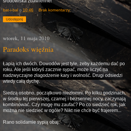
środowiska zbawienne!
bat-i-bal
o
10:46
Brak komentarzy:
Udostępnij
wtorek, 11 maja 2010
Paradoks więźnia
Łapią ich dwóch. Dowodów jest tyle, żeby każdemu dać po
roku. Ale jeśli któryś zacznie sypać, może liczyć na
nadzwyczajne złagodzenie kary i wolność. Drugi odsiedzi
wtedy całą dychę.
Siedzą osobno, początkowo niezłomni. Po kilku godzinach,
w środku tej pierwszej, czarnej i bezsennej nocy, zaczynają
kombinować. Czy mogę mu zaufać? Po co siedzieć rok, jak
można nie siedzieć w ogóle? Nikt nie chce być frajerem...
Rano solidarnie sypią obaj.