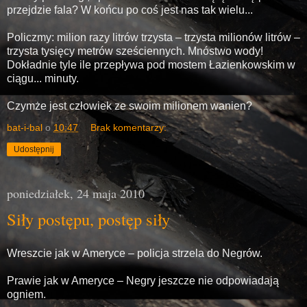
przejdzie fala? W końcu po coś jest nas tak wielu...
Policzmy: milion razy litrów trzysta – trzysta milionów litrów –
trzysta tysięcy metrów sześciennych. Mnóstwo wody!
Dokładnie tyle ile przepływa pod mostem Łazienkowskim w
ciągu... minuty.
Czymże jest człowiek ze swoim milionem wanien?
bat-i-bal
o
10:47
Brak komentarzy:
Udostępnij
poniedziałek, 24 maja 2010
Siły postępu, postęp siły
Wreszcie jak w Ameryce – policja strzela do Negrów.
Prawie jak w Ameryce – Negry jeszcze nie odpowiadają
ogniem.