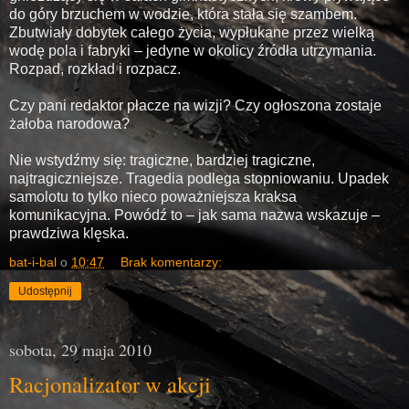
do góry brzuchem w wodzie, która stała się szambem.
Zbutwiały dobytek całego życia, wypłukane przez wielką
wodę pola i fabryki – jedyne w okolicy źródła utrzymania.
Rozpad, rozkład i rozpacz.
Czy pani redaktor płacze na wizji? Czy ogłoszona zostaje
żałoba narodowa?
Nie wstydźmy się: tragiczne, bardziej tragiczne,
najtragiczniejsze. Tragedia podlega stopniowaniu. Upadek
samolotu to tylko nieco poważniejsza kraksa
komunikacyjna. Powódź to – jak sama nazwa wskazuje –
prawdziwa klęska.
bat-i-bal
o
10:47
Brak komentarzy:
Udostępnij
sobota, 29 maja 2010
Racjonalizator w akcji