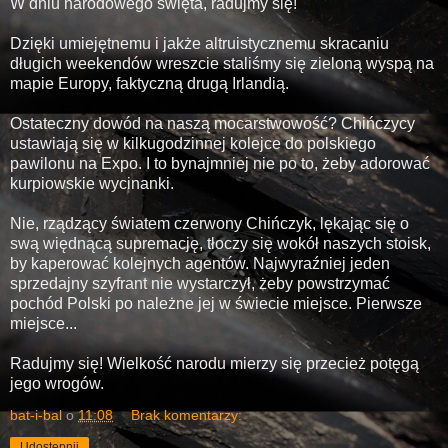
W dniu narodowego święta, radujmy się!
Dzięki umiejętnemu i jakże altruistycznemu skracaniu
długich weekendów wreszcie staliśmy się zieloną wyspą na
mapie Europy, faktyczną drugą Irlandią.
Ostateczny dowód na naszą mocarstwowość? Chińczycy
ustawiają się w kilkugodzinnej kolejce do polskiego
pawilonu na Expo. I to bynajmniej nie po to, żeby adorować
kurpiowskie wycinanki.
Nie, rządzący światem czerwony Chińczyk, lękając się o
swą więdnącą supremację, tłoczy się wokół naszych stoisk,
by kaperować kolejnych agentów. Najwyraźniej jeden
sprzedajny szyfrant nie wystarczył, żeby powstrzymać
pochód Polski po należne jej w świecie miejsce. Pierwsze
miejsce...
Radujmy się! Wielkość narodu mierzy się przecież potęgą
jego wrogów.
bat-i-bal
o
11:08
Brak komentarzy:
Udostępnij