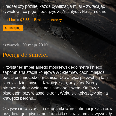
Prędzej czy później każda cywilizacja musi – zwracając
żywiołowi, co jego – podążyć za Atlantydą. Na samo dno.
bat-i-bal
o
08:35
Brak komentarzy:
Udostępnij
czwartek, 20 maja 2010
Pociąg do śmierci
Przystanek imperialnego moskiewskiego metra i nieco
zapomniana stacja kolejowa w Skierniewicach, miejsca
połączone niecodzienną nicią. Oto artyści przywołują tam
sceny z dzieł innych, dawniejszych, artystów. Sceny
nierozerwalnie związane z samobójstwem: Kiriłłow z
pistoletem przy własnej skroni, Wokulski kołyszący się na
krawędzi peronu...
Oczywiście w czasach nieumiarkowanej afirmacji życia oraz
urzędowego optymizmu obrazki takie natychmiast wywołały