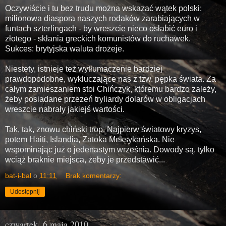
Oczywiście i tu bez trudu można wskazać wątek polski:
milionowa diaspora naszych rodaków zarabiających w
funtach szterlingach - by wreszcie nieco osłabić euro i
złotego - skłania greckich komunistów do ruchawek.
Sukces: brytyjska waluta drożeje.
Niestety, istnieje też wytłumaczenie bardziej
prawdopodobne, wykluczające nas z tzw. pępka świata. Za
całym zamieszaniem stoi Chińczyk, któremu bardzo zależy,
żeby posiadane przezeń tryliardy dolarów w obligacjach
wreszcie nabrały jakiejś wartości.
Tak, tak, znowu chiński trop. Najpierw światowy kryzys,
potem Haiti, Islandia, Zatoka Meksykańska. Nie
wspominając już o jedenastym września. Dowody są, tylko
wciąż braknie miejsca, żeby je przedstawić...
bat-i-bal
o
11:11
Brak komentarzy:
Udostępnij
czwartek, 6 maja 2010