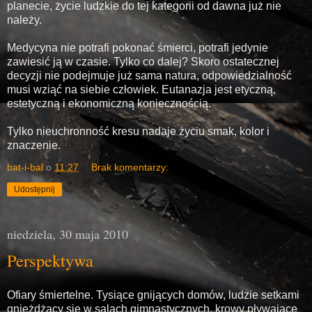
planecie, życie ludzkie do tej kategorii od dawna już nie
należy.
Medycyna nie potrafi pokonać śmierci, potrafi jedynie
zawiesić ją w czasie. Tylko co dalej? Skoro ostatecznej
decyzji nie podejmuje już sama natura, odpowiedzialność
musi wziąć na siebie człowiek. Eutanazja jest etyczną,
estetyczną i ekonomiczną koniecznością.
Tylko nieuchronność kresu nadaje życiu smak, kolor i
znaczenie.
bat-i-bal
o
11:27
Brak komentarzy:
Udostępnij
niedziela, 30 maja 2010
Perspektywa
Ofiary śmiertelne. Tysiące gnijących domów, ludzie setkami
gnieżdżący się w salach gimnastycznych, krowy pływające