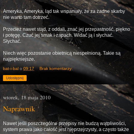
Ameryka, Ameryka, ląd tak wspaniały, że za żadne skarby
nie warto tam dotrzeć.
Przecież nawet stąd, z oddali, znać jej przepastność, piękno
i potęgę. Czuć jej smak i zapach. Widać ją i słychać.
Słychać.
Niech więc pozostanie obietnicą niespełnioną. Takie są
najpiękniejsze.
bat-i-bal
o
09:17
Brak komentarzy:
Udostępnij
wtorek, 18 maja 2010
Naprawnik
Nawet jeśli poszczególne przepisy nie budzą wątpliwości,
system prawa jako całość jest nieprzejrzysty, a często także