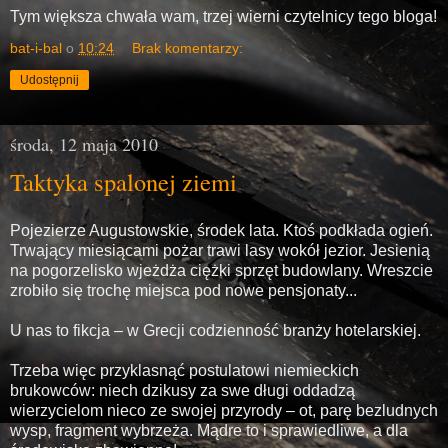
Tym większa chwała wam, trzej wierni czytelnicy tego bloga!
bat-i-bal
o
10:24
Brak komentarzy:
Udostępnij
środa, 12 maja 2010
Taktyka spalonej ziemi
Pojezierze Augustowskie, środek lata. Ktoś podkłada ogień.
Trwający miesiącami pożar trawi lasy wokół jezior. Jesienią
na pogorzelisko wjeżdża ciężki sprzęt budowlany. Wreszcie
zrobiło się trochę miejsca pod nowe pensjonaty...
U nas to fikcja – w Grecji codzienność branży hotelarskiej.
Trzeba więc przyklasnąć postulatowi niemieckich
brukowców: niech dzikusy za swe długi oddadzą
wierzycielom nieco ze swojej przyrody – ot, parę bezludnych
wysp, fragment wybrzeża. Mądre to i sprawiedliwe, a dla