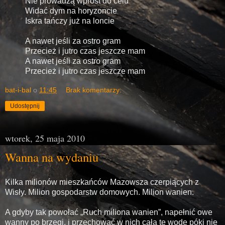
Nie prowadzą wprost do celu
Widać dym na horyzoncie
Iskra tańczy już na loncie
A nawet jeśli za ostro gram
Przecież i jutro czas jeszcze mam
A nawet jeśli za ostro gram
Przecież i jutro czas jeszcze mam
bat-i-bal
o
11:45
Brak komentarzy:
Udostępnij
wtorek, 25 maja 2010
Wanna na wydaniu
Kilka milionów mieszkańców Mazowsza czerpiących z
Wisły. Milion gospodarstw domowych. Milion wanien.
A gdyby tak powołać „Ruch miliona wanien”, napełnić owe
wanny po brzegi, i przechować w nich całą tę wodę póki nie