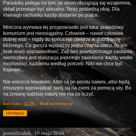
Paradoks polega na tym, że skoro obciążają się wzajemnie,
układ przestaje być aktualny. Teraz posiedzą obaj. Dla
równego rachunku każdy dostanie po piątce.
Mroczna wymowa tej przypowiastki jest taka: prawdziwy
komunizm jest nieosiągalny. Człowiek – nawet człowiek
dobrej woli – nigdy do końca nie uwierzy w dobrą wolę
bliźniego. Co gorsza wystarczy jedna czarna owca, by ten
brak wiary usprawiedliwić. Zaś bez powszechnego zaufania
niemożliwa jest realizacja pięknego zawołania: każdy wedle
możliwości, każdemu według potrzeb. Nikt nie chce być
frajerem...
Nie wierzcie lewakom. Albo są po prostu naiwni, albo będą
zmuszeni wprowadzać swój raj na ziemi za pomocą siły. Bo
na zmianę ludzkiej natury nie ma co liczyć.
bat-i-bal
o
11:26
Brak komentarzy:
Udostępnij
poniedziałek, 10 maja 2010