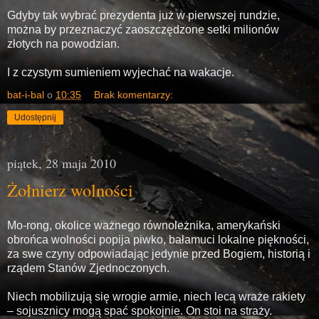
Gdyby tak wybrać prezydenta już w pierwszej rundzie,
można by przeznaczyć zaoszczędzone setki milionów
złotych na powodzian.
I z czystym sumieniem wyjechać na wakacje.
bat-i-bal
o
10:35
Brak komentarzy:
Udostępnij
piątek, 28 maja 2010
Żołnierz wolności
Mo-rong, okolice ważnego równoleżnika, amerykański
obrońca wolności popija piwko, bałamuci lokalne piękności,
za swe czyny odpowiadając jedynie przed Bogiem, historią i
rządem Stanów Zjednoczonych.
Niech mobilizują się wrogie armie, niech lecą wraże rakiety
– sojusznicy mogą spać spokojnie. On stoi na straży.