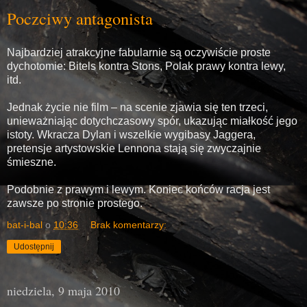
Poczciwy antagonista
Najbardziej atrakcyjne fabularnie są oczywiście proste
dychotomie: Bitels kontra Stons, Polak prawy kontra lewy,
itd.
Jednak życie nie film – na scenie zjawia się ten trzeci,
unieważniając dotychczasowy spór, ukazując miałkość jego
istoty. Wkracza Dylan i wszelkie wygibasy Jaggera,
pretensje artystowskie Lennona stają się zwyczajnie
śmieszne.
Podobnie z prawym i lewym. Koniec końców racja jest
zawsze po stronie prostego.
bat-i-bal
o
10:36
Brak komentarzy:
Udostępnij
niedziela, 9 maja 2010