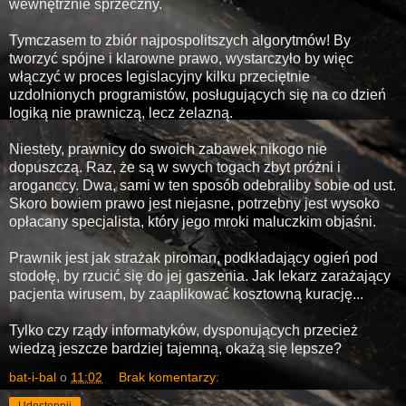
wewnętrznie sprzeczny.
Tymczasem to zbiór najpospolitszych algorytmów! By
tworzyć spójne i klarowne prawo, wystarczyło by więc
włączyć w proces legislacyjny kilku przeciętnie
uzdolnionych programistów, posługujących się na co dzień
logiką nie prawniczą, lecz żelazną.
Niestety, prawnicy do swoich zabawek nikogo nie
dopuszczą. Raz, że są w swych togach zbyt próżni i
aroganccy. Dwa, sami w ten sposób odebraliby sobie od ust.
Skoro bowiem prawo jest niejasne, potrzebny jest wysoko
opłacany specjalista, który jego mroki maluczkim objaśni.
Prawnik jest jak strażak piroman, podkładający ogień pod
stodołę, by rzucić się do jej gaszenia. Jak lekarz zarażający
pacjenta wirusem, by zaaplikować kosztowną kurację...
Tylko czy rządy informatyków, dysponujących przecież
wiedzą jeszcze bardziej tajemną, okażą się lepsze?
bat-i-bal
o
11:02
Brak komentarzy: