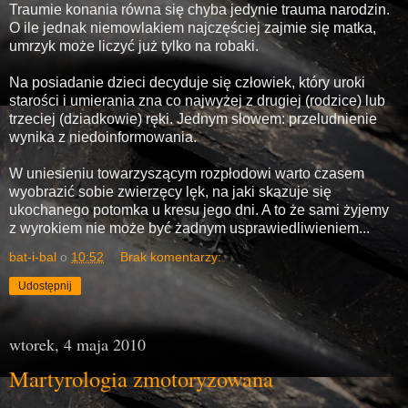
Traumie konania równa się chyba jedynie trauma narodzin.
O ile jednak niemowlakiem najczęściej zajmie się matka,
umrzyk może liczyć już tylko na robaki.
Na posiadanie dzieci decyduje się człowiek, który uroki
starości i umierania zna co najwyżej z drugiej (rodzice) lub
trzeciej (dziadkowie) ręki. Jednym słowem: przeludnienie
wynika z niedoinformowania.
W uniesieniu towarzyszącym rozpłodowi warto czasem
wyobrazić sobie zwierzęcy lęk, na jaki skazuje się
ukochanego potomka u kresu jego dni. A to że sami żyjemy
z wyrokiem nie może być żadnym usprawiedliwieniem...
bat-i-bal
o
10:52
Brak komentarzy:
Udostępnij
wtorek, 4 maja 2010
Martyrologia zmotoryzowana