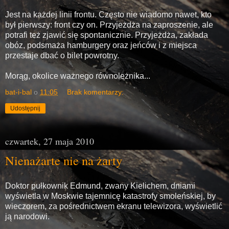
Jest na każdej linii frontu. Często nie wiadomo nawet, kto
był pierwszy: front czy on. Przyjeżdża na zaproszenie, ale
potrafi też zjawić się spontanicznie. Przyjeżdża, zakłada
obóz, podsmaża hamburgery oraz jeńców i z miejsca
przestaje dbać o bilet powrotny.
Morąg, okolice ważnego równoleżnika...
bat-i-bal
o
11:05
Brak komentarzy:
Udostępnij
czwartek, 27 maja 2010
Nienażarte nie na żarty
Doktor pułkownik Edmund, zwany Kielichem, dniami
wyświetla w Moskwie tajemnicę katastrofy smoleńskiej, by
wieczorem, za pośrednictwem ekranu telewizora, wyświetlić
ją narodowi.