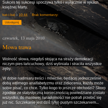
Sukces tej sukcesji spoczywa tylko i wyłącznie w rękach
księżnej Marty.
bat-i-bal
o
10:44
Brak komentarzy:
Udostępnij
czwartek, 13 maja 2010
Mowa trawa
Wolność słowa, niegdyś stojąca na straży demokracji
niczym pies łańcuchowy, dziś wyliniała i straciła wszystkie
zęby.
W dobie nadmiaru treści i mówców, będącej jednocześnie
dobą wtórnego analfabetyzmu oraz zidiocenia, każdy może
sobie pisać, co chce. Tylko kogo to jeszcze obchodzi? Skoro
zgodnie ze statystyczną koniecznością powiedziane zostało
wszystko, do masowej świadomości nie potrafi przebić się
już nic. Szczekanie jest dziś tylko pustym szczekaniem...