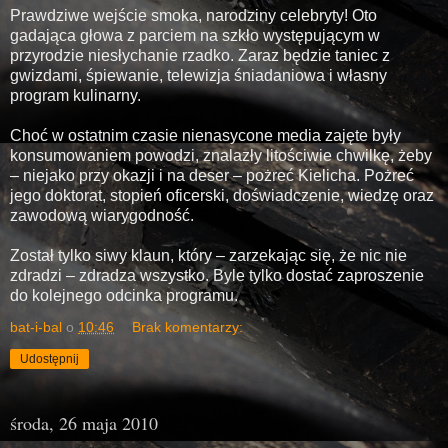
Prawdziwe wejście smoka, narodziny celebryty! Oto
gadająca głowa z parciem na szkło występującym w
przyrodzie niesłychanie rzadko. Zaraz będzie taniec z
gwizdami, śpiewanie, telewizja śniadaniowa i własny
program kulinarny.
Choć w ostatnim czasie nienasycone media zajęte były
konsumowaniem powodzi, znalazły litościwie chwilkę, żeby
– niejako przy okazji i na deser – pożreć Kielicha. Pożreć
jego doktorat, stopień oficerski, doświadczenie, wiedzę oraz
zawodową wiarygodność.
Został tylko siwy klaun, który – zarzekając się, że nic nie
zdradzi – zdradza wszystko. Byle tylko dostać zaproszenie
do kolejnego odcinka programu.
bat-i-bal
o
10:46
Brak komentarzy:
Udostępnij
środa, 26 maja 2010