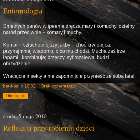
Entomologia
Smętnych panów w ipeenie dręczą mary i komuchy, dzielny
naród przeciwnie – komary i muchy.
Komar – szlachetniejszy jakby – choć krwiopijca,
przynajmniej wiadomo, o co mu chodzi. Mucha zaś trze
łapami i kombinuje; brzęczy, syf rozsiewa, budzi
obrzydzenie...
Wracajcie insekty a nie zapomnijcie przynieść ze sobą lata!
bat-i-bal
o
10:02
Brak komentarzy:
Udostępnij
środa, 5 maja 2010
Refleksja przy robieniu dzieci