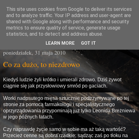
This site uses cookies from Google to deliver its services
Miasto Gówna
and to analyze traffic. Your IP address and user-agent are
shared with Google along with performance and security
metrics to ensure quality of service, generate usage
brzydka prawda z poziomu chodnika
statistics, and to detect and address abuse.
LEARN MORE
GOT IT
poniedziałek, 31 maja 2010
Co za dużo, to niezdrowo
Kiedyś ludzie żyli krótko i umierali zdrowo. Dziś żywot
ciągnie się jak przysłowiowy smród po gaciach.
Worki nadpsutego mięsa sztucznie podtrzymywane po tej
stronie za pomocą farmakologii i specjalistycznego
oprzyrządowania przypominają już tylko Leonida Breżniewa
w jego późnych latach.
Czy naprawdę życie samo w sobie ma aż taką wartość?
Przecież cenne są dobra rzadkie; sądząc zaś po tłoku na