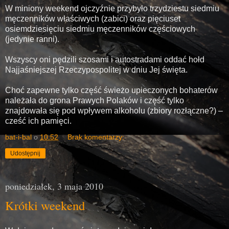
W miniony weekend ojczyźnie przybyło trzydziestu siedmiu
męczenników właściwych (zabici) oraz pięciuset
osiemdziesięciu siedmiu męczenników częściowych
(jedynie ranni).
Wszyscy oni pędzili szosami i autostradami oddać hołd
Najjaśniejszej Rzeczypospolitej w dniu Jej święta.
Choć zapewne tylko część świeżo upieczonych bohaterów
należała do grona Prawych Polaków i część tylko
znajdowała się pod wpływem alkoholu (zbiory rozłączne?) –
cześć ich pamięci.
bat-i-bal
o
10:52
Brak komentarzy:
Udostępnij
poniedziałek, 3 maja 2010
Krótki weekend