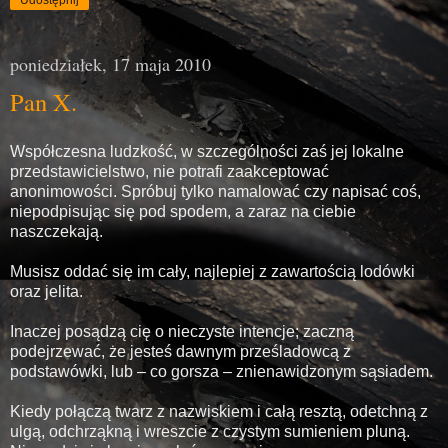
Udostępnij
poniedziałek, 17 maja 2010
Pan X.
Współczesna ludzkość, w szczególności zaś jej lokalne
przedstawicielstwo, nie potrafi zaakceptować
anonimowości. Spróbuj tylko namalować czy napisać coś,
niepodpisując się pod spodem, a zaraz na ciebie
naszczekają.
Musisz oddać się im cały, najlepiej z zawartością lodówki
oraz jelita.
Inaczej posądzą cię o nieczyste intencje; zaczną
podejrzewać, że jesteś dawnym prześladowcą z
podstawówki, lub – co gorsza – znienawidzonym sąsiadem.
Kiedy połączą twarz z nazwiskiem i całą resztą, odetchną z
ulgą, odchrząkną i wreszcie z czystym sumieniem pluną.