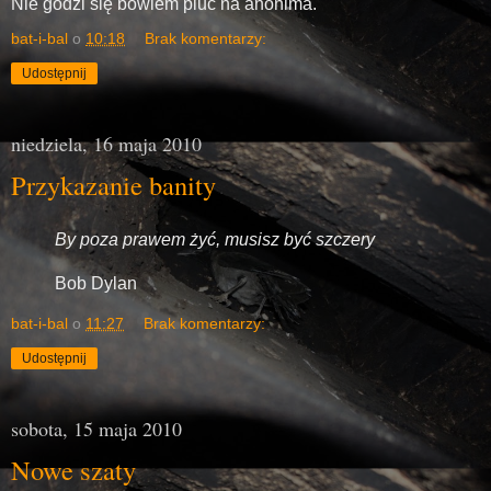
Nie godzi się bowiem pluć na anonima.
bat-i-bal
o
10:18
Brak komentarzy:
Udostępnij
niedziela, 16 maja 2010
Przykazanie banity
By poza prawem żyć, musisz być szczery
Bob Dylan
bat-i-bal
o
11:27
Brak komentarzy:
Udostępnij
sobota, 15 maja 2010
Nowe szaty