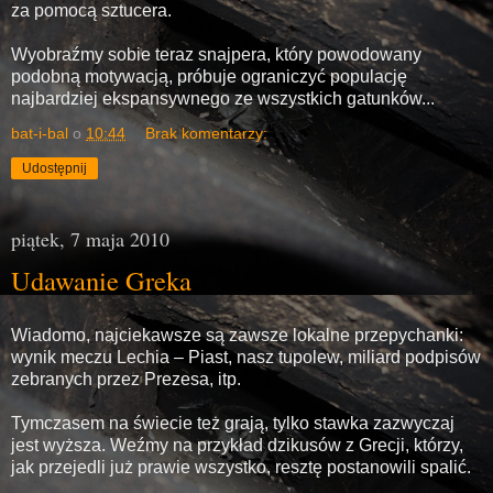
za pomocą sztucera.
Wyobraźmy sobie teraz snajpera, który powodowany
podobną motywacją, próbuje ograniczyć populację
najbardziej ekspansywnego ze wszystkich gatunków...
bat-i-bal
o
10:44
Brak komentarzy:
Udostępnij
piątek, 7 maja 2010
Udawanie Greka
Wiadomo, najciekawsze są zawsze lokalne przepychanki:
wynik meczu Lechia – Piast, nasz tupolew, miliard podpisów
zebranych przez Prezesa, itp.
Tymczasem na świecie też grają, tylko stawka zazwyczaj
jest wyższa. Weźmy na przykład dzikusów z Grecji, którzy,
jak przejedli już prawie wszystko, resztę postanowili spalić.