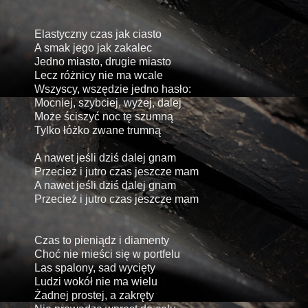
Elastyczny czas jak ciasto
A smak jego jak zakalec
Jedno miasto, drugie miasto
Lecz różnicy nie ma wcale
Wszyscy, wszędzie jedno hasło:
Mocniej, szybciej, wyżej, dalej
Może ściszyć noc tę szumną
Tylko łóżko zwane trumną
A nawet jeśli dziś dalej gnam
Przecież i jutro czas jeszcze mam
A nawet jeśli dziś dalej gnam
Przecież i jutro czas jeszcze mam
Czas to pieniądz i diamenty
Choć nie mieści się w portfelu
Las spalony, sad wycięty
Ludzi wokół nie ma wielu
Żadnej prostej, a zakręty