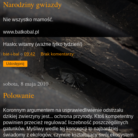
Narodziny gwiazdy
Nie wszystko marność.
www.batkobal.pl
Hasło: witamy (ważne tylko tydzień!)
bat-i-bal
o
09:42
Brak komentarzy:
Udostępnij
sobota, 8 maja 2010
Polowanie
Koronnym argumentem na usprawiedliwienie odstrzału
dzikiej zwierzyny jest... ochrona przyrody. Ktoś kompetentny
powinien przecież regulować liczebność poszczególnych
gatunków. Myśliwy wedle tej koncepcji to najbardziej
świadomy z ekologów, czynnie kształtujący swój ekosystem