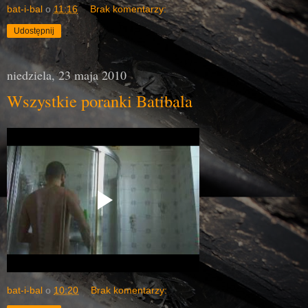
bat-i-bal
o
11:16
Brak komentarzy:
Udostępnij
niedziela, 23 maja 2010
Wszystkie poranki Batibala
bat-i-bal
o
10:20
Brak komentarzy: