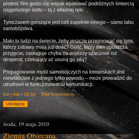
protest. Nie godzi się wszak epatować podróżnych śmiercią
najgorszego sortu – tą z własnej ręki.
Tymczasem gorszące jest coś zupełnie innego – samo tabu
samobójstwa.
Mało to ludzi na świecie, żeby jeszcze przejmować się tymi,
którzy zabawy mają już dość? Gość, który sam opuszcza
przyjęcie, zasługuje chyba na większy szacunek niż
desperat, czekający aż usuną go siłą?
Propagowanie myśli samobójczych na torowiskach jest
niewłaściwe z jednego tylko powodu – może prowadzić do
utrudnień w funkcjonowaniu komunikacji.
bat-i-bal
o
09:54
Brak komentarzy:
Udostępnij
środa, 19 maja 2010
Ziemia Obiecana