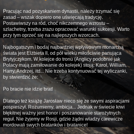
Pracując nad pozyskaniem dynastii, należy trzymać się
zasad – wszak dopiero one uświęcają tradycję.
Postawiwszy na ród, choć nikczemnego wzrostu –
szlachetny, trzeba zrazu opracować warunki sukcesji. Warto
przy tym oprzeć się na najlepszych wzorcach.
Najbogatszym i bodaj najbardziej wpływowym monarchą
świata jest Elżbieta II, od pół wieku miłościwie panująca
Brytyjczykom. W kolejce do tronu (Anglicy podobnie jak
Polacy mają zamiłowanie do kolejek) stoją: Karol, William,
Harry, Andrzej, itd... Nie trzeba kontynuować tej wyliczanki,
by stwierdzić że:
Po bracie nie idzie brat!
Dlatego też książę Jarosław nieco się ze swymi aspiracjami
pospieszył. Rozumiemy, ambicja... Jednak w świecie krwi
błękitnej ważny jest honor i poszanowanie starożytnych
reguł. Nie żyjemy w Rosji, gdzie żądni władzy carewicze
mordowali swych bratanków i bratanice!