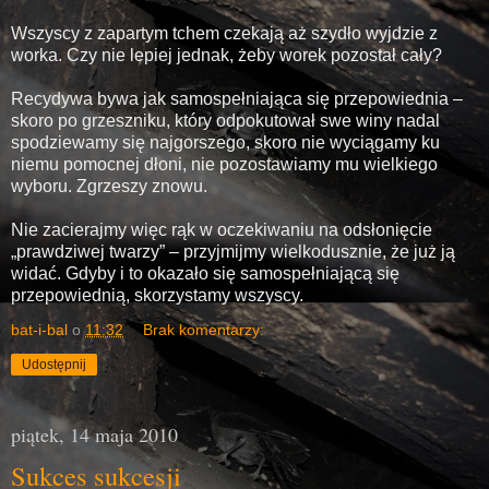
Wszyscy z zapartym tchem czekają aż szydło wyjdzie z
worka. Czy nie lepiej jednak, żeby worek pozostał cały?
Recydywa bywa jak samospełniająca się przepowiednia –
skoro po grzeszniku, który odpokutował swe winy nadal
spodziewamy się najgorszego, skoro nie wyciągamy ku
niemu pomocnej dłoni, nie pozostawiamy mu wielkiego
wyboru. Zgrzeszy znowu.
Nie zacierajmy więc rąk w oczekiwaniu na odsłonięcie
„prawdziwej twarzy” – przyjmijmy wielkodusznie, że już ją
widać. Gdyby i to okazało się samospełniającą się
przepowiednią, skorzystamy wszyscy.
bat-i-bal
o
11:32
Brak komentarzy:
Udostępnij
piątek, 14 maja 2010
Sukces sukcesji