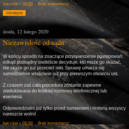
bat-i-bal
o
06:00
Brak komentarzy:
Udostępnij
środa, 12 lutego 2020
Niezawisłość od sądu
W końcu sposób na znaczące przyspieszenie postępowań:
odkąd podsądny osobiście decyduje, kto może go skazać,
nie skaże go już przecież nikt. Sprawę umarza się
samodzielnie właściwie już przy pierwszym otwarciu ust.
Z czasem zaś cała procedura zostanie zapewne
zredukowana do krótkiej rozmowy telefonicznej lub
esemesa.
Odpowiedzialni już tylko przed sumieniem i historią wszyscy
nareszcie wolni!
bat-i-bal
o
05:00
Brak komentarzy: