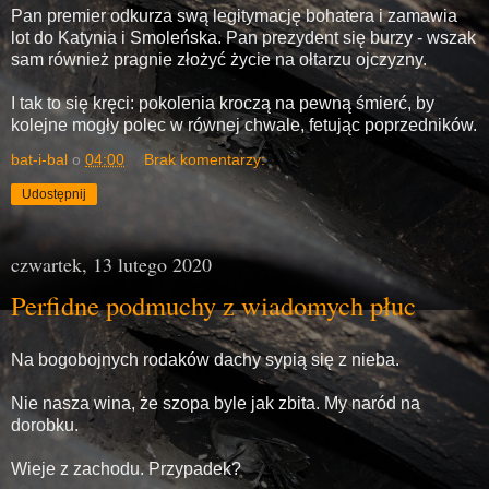
Pan premier odkurza swą legitymację bohatera i zamawia
lot do Katynia i Smoleńska. Pan prezydent się burzy - wszak
sam również pragnie złożyć życie na ołtarzu ojczyzny.
I tak to się kręci: pokolenia kroczą na pewną śmierć, by
kolejne mogły polec w równej chwale, fetując poprzedników.
bat-i-bal
o
04:00
Brak komentarzy:
Udostępnij
czwartek, 13 lutego 2020
Perfidne podmuchy z wiadomych płuc
Na bogobojnych rodaków dachy sypią się z nieba.
Nie nasza wina, że szopa byle jak zbita. My naród na
dorobku.
Wieje z zachodu. Przypadek?