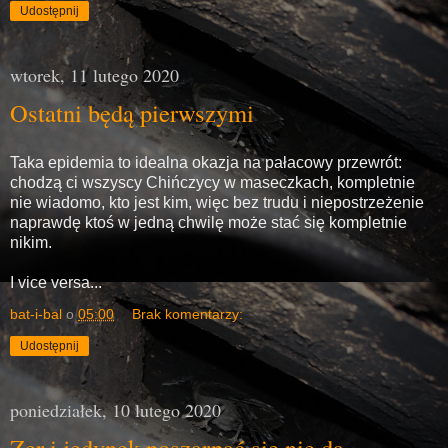
Udostępnij
wtorek, 11 lutego 2020
Ostatni będą pierwszymi
Taka epidemia to idealna okazja na pałacowy przewrót:
chodzą ci wszyscy Chińczycy w maseczkach, kompletnie
nie wiadomo, kto jest kim, więc bez trudu i niepostrzeżenie
naprawdę ktoś w jedną chwilę może stać się kompletnie
nikim.
I vice versa...
bat-i-bal
o
05:00
Brak komentarzy:
Udostępnij
poniedziałek, 10 lutego 2020
Zer i jedynek poszarpać się nie da