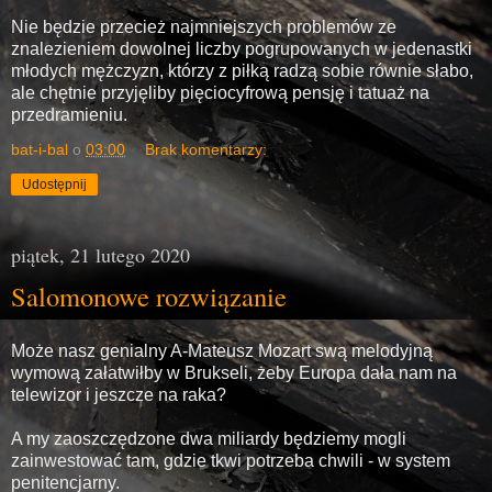
Nie będzie przecież najmniejszych problemów ze
znalezieniem dowolnej liczby pogrupowanych w jedenastki
młodych mężczyzn, którzy z piłką radzą sobie równie słabo,
ale chętnie przyjęliby pięciocyfrową pensję i tatuaż na
przedramieniu.
bat-i-bal
o
03:00
Brak komentarzy:
Udostępnij
piątek, 21 lutego 2020
Salomonowe rozwiązanie
Może nasz genialny A-Mateusz Mozart swą melodyjną
wymową załatwiłby w Brukseli, żeby Europa dała nam na
telewizor i jeszcze na raka?
A my zaoszczędzone dwa miliardy będziemy mogli
zainwestować tam, gdzie tkwi potrzeba chwili - w system
penitencjarny.