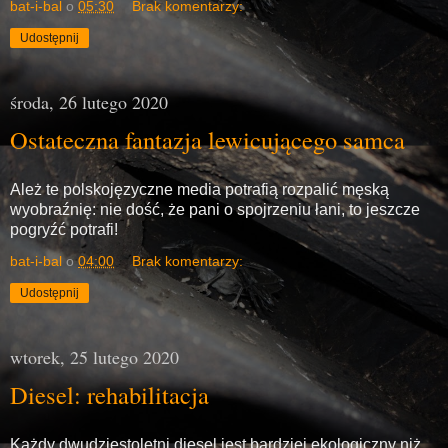
bat-i-bal
o
05:30
Brak komentarzy:
Udostępnij
środa, 26 lutego 2020
Ostateczna fantazja lewicującego samca
Ależ te polskojęzyczne media potrafią rozpalić męską
wyobraźnię: nie dość, że pani o spojrzeniu łani, to jeszcze
pogryźć potrafi!
bat-i-bal
o
04:00
Brak komentarzy:
Udostępnij
wtorek, 25 lutego 2020
Diesel: rehabilitacja
Każdy dwudziestoletni diesel jest bardziej ekologiczny niż