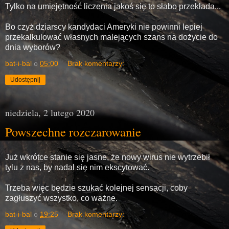
Tylko na umiejętność liczenia jakoś się to słabo przekłada...
Bo czyż dziarscy kandydaci Ameryki nie powinni lepiej
przekalkulować własnych malejących szans na dożycie do
dnia wyborów?
bat-i-bal
o
05:00
Brak komentarzy:
Udostępnij
niedziela, 2 lutego 2020
Powszechne rozczarowanie
Już wkrótce stanie się jasne, że nowy wirus nie wytrzebił
tylu z nas, by nadal się nim ekscytować.
Trzeba więc będzie szukać kolejnej sensacji, coby
zagłuszyć wszystko, co ważne.
bat-i-bal
o
19:25
Brak komentarzy: