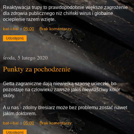
Reaktywacja trupy to prawdopodobnie większe zagrożenie
dla zdrowia publicznego niż chiński wirus i globalne
ocieplenie razem wzięte.
bat-i-bal
o
05:00
Brak komentarzy:
Udostępnij
środa, 5 lutego 2020
Punkty za pochodzenie
Getta zagraniczne dają niewielką szansę ucieczki, bo
pozostaje na człowieku zawsze jakiś niewłaściwy kolor
skóry.
A u nas - zdolny dresiarz może bez problemu zostać nawet
jakim doktorem.
bat-i-bal
o
05:00
Brak komentarzy:
Udostępnij