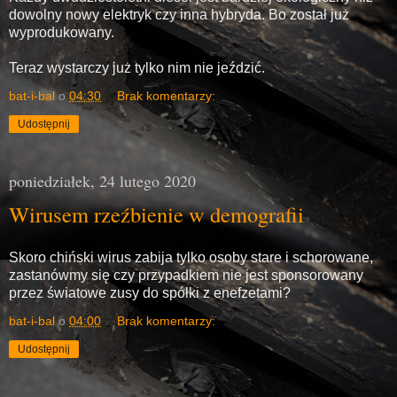
dowolny nowy elektryk czy inna hybryda. Bo został już
wyprodukowany.
Teraz wystarczy już tylko nim nie jeździć.
bat-i-bal
o
04:30
Brak komentarzy:
Udostępnij
poniedziałek, 24 lutego 2020
Wirusem rzeźbienie w demografii
Skoro chiński wirus zabija tylko osoby stare i schorowane,
zastanówmy się czy przypadkiem nie jest sponsorowany
przez światowe zusy do spółki z enefzetami?
bat-i-bal
o
04:00
Brak komentarzy:
Udostępnij