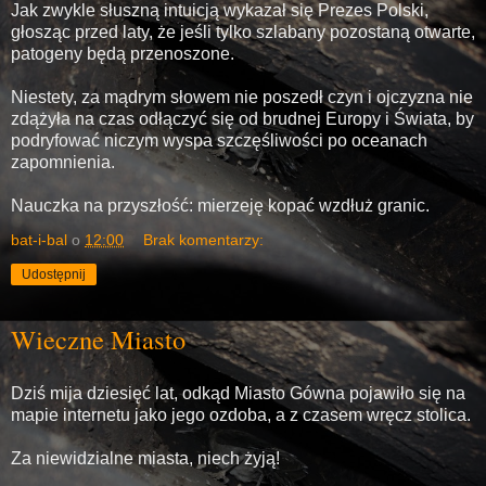
Jak zwykle słuszną intuicją wykazał się Prezes Polski,
głosząc przed laty, że jeśli tylko szlabany pozostaną otwarte,
patogeny będą przenoszone.
Niestety, za mądrym słowem nie poszedł czyn i ojczyzna nie
zdążyła na czas odłączyć się od brudnej Europy i Świata, by
podryfować niczym wyspa szczęśliwości po oceanach
zapomnienia.
Nauczka na przyszłość: mierzeję kopać wzdłuż granic.
bat-i-bal
o
12:00
Brak komentarzy:
Udostępnij
Wieczne Miasto
Dziś mija dziesięć lat, odkąd Miasto Gówna pojawiło się na
mapie internetu jako jego ozdoba, a z czasem wręcz stolica.
Za niewidzialne miasta, niech żyją!