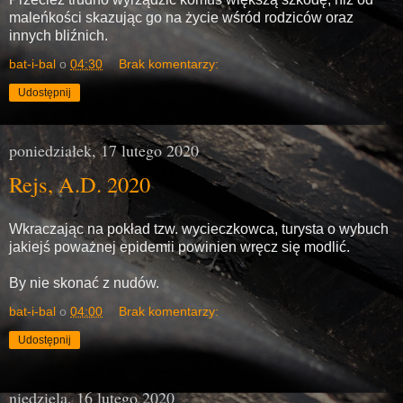
maleńkości skazując go na życie wśród rodziców oraz
innych bliźnich.
bat-i-bal
o
04:30
Brak komentarzy:
Udostępnij
poniedziałek, 17 lutego 2020
Rejs, A.D. 2020
Wkraczając na pokład tzw. wycieczkowca, turysta o wybuch
jakiejś poważnej epidemii powinien wręcz się modlić.
By nie skonać z nudów.
bat-i-bal
o
04:00
Brak komentarzy:
Udostępnij
niedziela, 16 lutego 2020