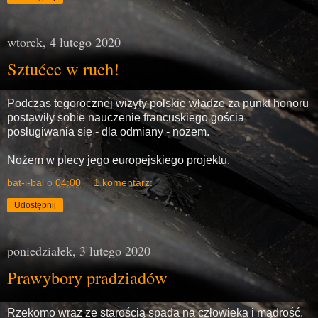
wtorek, 4 lutego 2020
Sztućce w ruch!
Podczas tegorocznej wizyty polskie władze za punkt honoru
postawiły sobie nauczenie francuskiego gościa
posługiwania się - dla odmiany - nożem.
Nożem w plecy jego europejskiego projektu.
bat-i-bal
o
04:00
1 komentarz:
Udostępnij
poniedziałek, 3 lutego 2020
Prawybory pradziadów
Rzekomo wraz ze starością spada na człowieka i mądrość.