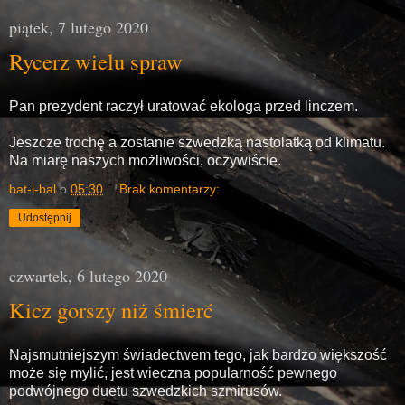
piątek, 7 lutego 2020
Rycerz wielu spraw
Pan prezydent raczył uratować ekologa przed linczem.
Jeszcze trochę a zostanie szwedzką nastolatką od klimatu.
Na miarę naszych możliwości, oczywiście.
bat-i-bal
o
05:30
Brak komentarzy:
Udostępnij
czwartek, 6 lutego 2020
Kicz gorszy niż śmierć
Najsmutniejszym świadectwem tego, jak bardzo większość
może się mylić, jest wieczna popularność pewnego
podwójnego duetu szwedzkich szmirusów.