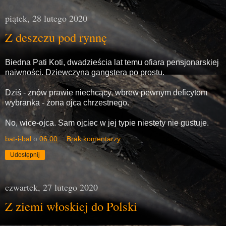
piątek, 28 lutego 2020
Z deszczu pod rynnę
Biedna Pati Koti, dwadzieścia lat temu ofiara pensjonarskiej
naiwności. Dziewczyna gangstera po prostu.
Dziś - znów prawie niechcący, wbrew pewnym deficytom
wybranka - żona ojca chrzestnego.
No, wice-ojca. Sam ojciec w jej typie niestety nie gustuje.
bat-i-bal
o
06:00
Brak komentarzy:
Udostępnij
czwartek, 27 lutego 2020
Z ziemi włoskiej do Polski