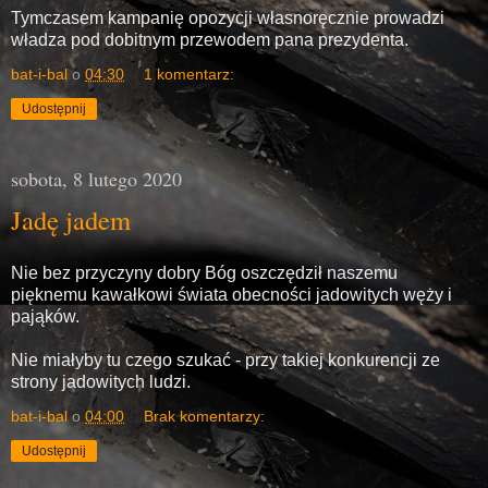
Tymczasem kampanię opozycji własnoręcznie prowadzi
władza pod dobitnym przewodem pana prezydenta.
bat-i-bal
o
04:30
1 komentarz:
Udostępnij
sobota, 8 lutego 2020
Jadę jadem
Nie bez przyczyny dobry Bóg oszczędził naszemu
pięknemu kawałkowi świata obecności jadowitych węży i
pająków.
Nie miałyby tu czego szukać - przy takiej konkurencji ze
strony jadowitych ludzi.
bat-i-bal
o
04:00
Brak komentarzy:
Udostępnij