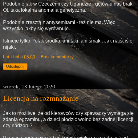
Podobnie jak w Czeczenii czy Ugandzie - gejów u nas brak.
Ot, taka lokalna anomalia genetyczna.
Podobnie zresztą z antysemitami - też nie ma. Więc
wszystko jakby się wyrównuje.
Istnieje tylko Polak środka: ani taki, ani śmaki. Jak najściślej
nijaki.
bat-i-bal
o
05:00
Brak komentarzy:
Udostępnij
wtorek, 18 lutego 2020
Licencja na rozmnażanie
Jak to możliwe, że od kierowców czy spawaczy wymaga się
zdania egzaminu, a dzieci płodzić wolno bez żadnej licencji
czy nadzoru?
Przecież trudno wyrządzić komuś większą szkodę, niż od