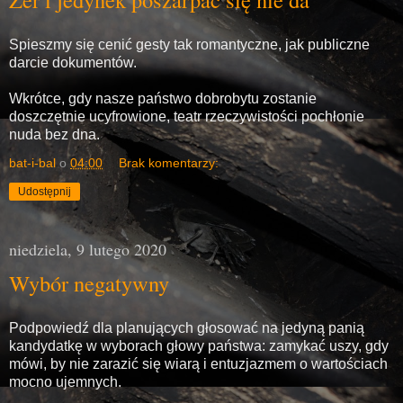
Spieszmy się cenić gesty tak romantyczne, jak publiczne
darcie dokumentów.
Wkrótce, gdy nasze państwo dobrobytu zostanie
doszczętnie ucyfrowione, teatr rzeczywistości pochłonie
nuda bez dna.
bat-i-bal
o
04:00
Brak komentarzy:
Udostępnij
niedziela, 9 lutego 2020
Wybór negatywny
Podpowiedź dla planujących głosować na jedyną panią
kandydatkę w wyborach głowy państwa: zamykać uszy, gdy
mówi, by nie zarazić się wiarą i entuzjazmem o wartościach
mocno ujemnych.