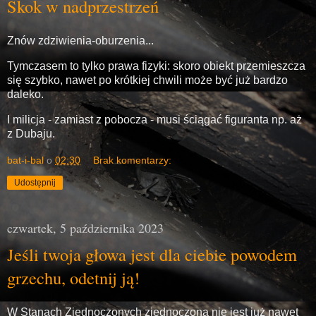
Skok w nadprzestrzeń
Znów zdziwienia-oburzenia...
Tymczasem to tylko prawa fizyki: skoro obiekt przemieszcza
się szybko, nawet po krótkiej chwili może być już bardzo
daleko.
I milicja - zamiast z pobocza - musi ściągać figuranta np. aż
z Dubaju.
bat-i-bal
o
02:30
Brak komentarzy:
Udostępnij
czwartek, 5 października 2023
Jeśli twoja głowa jest dla ciebie powodem
grzechu, odetnij ją!
W Stanach Zjednoczonych zjednoczona nie jest już nawet