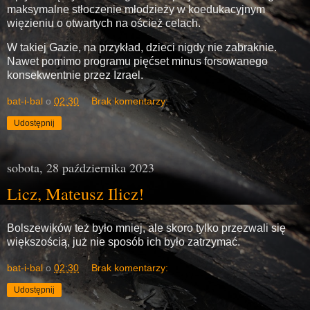
maksymalne stłoczenie młodzieży w koedukacyjnym
więzieniu o otwartych na oścież celach.
W takiej Gazie, na przykład, dzieci nigdy nie zabraknie.
Nawet pomimo programu pięćset minus forsowanego
konsekwentnie przez Izrael.
bat-i-bal
o
02:30
Brak komentarzy:
Udostępnij
sobota, 28 października 2023
Licz, Mateusz Ilicz!
Bolszewików też było mniej, ale skoro tylko przezwali się
większością, już nie sposób ich było zatrzymać.
bat-i-bal
o
02:30
Brak komentarzy:
Udostępnij