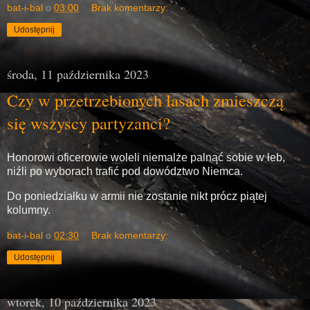
bat-i-bal
o
03:00
Brak komentarzy:
Udostępnij
środa, 11 października 2023
Czy w przetrzebionych lasach zmieszczą
się wszyscy partyzanci?
Honorowi oficerowie woleli niemalże palnąć sobie w łeb,
niźli po wyborach trafić pod dowództwo Niemca.
Do poniedziałku w armii nie zostanie nikt prócz piątej
kolumny.
bat-i-bal
o
02:30
Brak komentarzy:
Udostępnij
wtorek, 10 października 2023