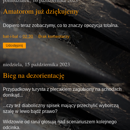
poniedziałek, 16 października 2023
Amatorom już dziękujemy
Dopiero teraz zobaczymy, co to znaczy opozycja totalna.
bat-i-bal
o
02:30
Brak komentarzy:
Udostępnij
niedziela, 15 października 2023
Bieg na dezorientację
Przypadkowy turysta z plecakiem zagubiony na schodach
donikąd...
...czy też diaboliczny spisek mający przechylić wyborczą
szalę w lewo bądź prawo?
Widzowie od rana głosują nad scenariuszem kolejnego
odcinka.