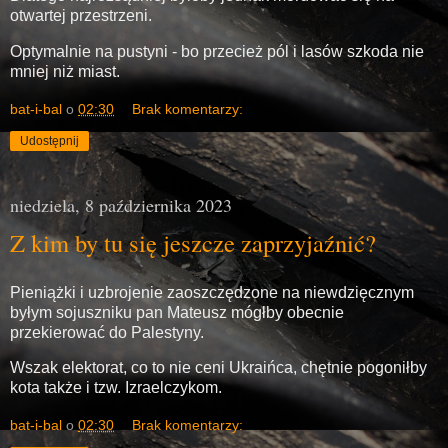
otwartej przestrzeni.
Optymalnie na pustyni - bo przecież pól i lasów szkoda nie
mniej niż miast.
bat-i-bal
o
02:30
Brak komentarzy:
Udostępnij
niedziela, 8 października 2023
Z kim by tu się jeszcze zaprzyjaźnić?
Pieniążki i uzbrojenie zaoszczędzone na niewdzięcznym
byłym sojuszniku pan Mateusz mógłby obecnie
przekierować do Palestyny.
Wszak elektorat, co to nie ceni Ukraińca, chętnie pogoniłby
kota także i tzw. Izraelczykom.
bat-i-bal
o
02:30
Brak komentarzy: