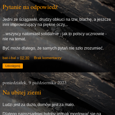
Pytanie na odpowiedź
Jedni ze ściągawki, drudzy obkuci na tzw. blachę, a jeszcze
inni improwizujący na piękne oczy...
...wszyscy natomiast solidarnie - jak to polscy uczniowie -
nie na temat.
Być może dlatego, że samych pytań nie szło zrozumieć.
bat-i-bal
o
02:30
Brak komentarzy:
Udostępnij
poniedziałek, 9 października 2023
Na ubitej ziemi
Ludzi jest za dużo, domów jest za mało.
Dlatego najrozsądniej byłoby jednak mordować się na