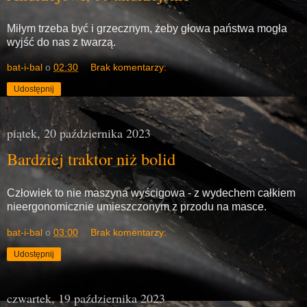
Miłym trzeba być i grzecznym, żeby głowa państwa mogła
wyjść do nas z twarzą.
bat-i-bal
o
02:30
Brak komentarzy:
Udostępnij
piątek, 20 października 2023
Bardziej traktor niż bolid
Człowiek to nie maszyna wyścigowa - z wydechem całkiem
nieergonomicznie umieszczonym z przodu na masce.
bat-i-bal
o
03:00
Brak komentarzy:
Udostępnij
czwartek, 19 października 2023