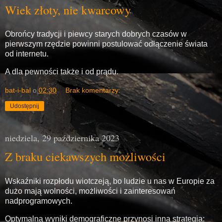
Wiek złoty, nie kwarcowy
Obrońcy tradycji i piewcy starych dobrych czasów w
pierwszym rzędzie powinni postulować odłączenie świata
od internetu.
A dla pewności także i od prądu.
bat-i-bal
o
02:30
Brak komentarzy:
Udostępnij
niedziela, 29 października 2023
Z braku ciekawszych możliwości
Wskaźniki rozpłodu wiotczeją, bo ludzie u nas w Europie za
dużo mają wolności, możliwości i zainteresowań
nadprogramowych.
Optymalną wyniki demograficzne przynosi inna strategia: