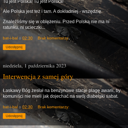
Tu jest Polska! Tu jest Polska!
Ale Polska jest też i tam. A dokładniej - wszędzie.
Znaleźliśmy się w oblężeniu. Przed Polską nie ma ni
ratunku, ni ucieczki...
bat-i-bal
o
02:30
Brak komentarzy:
Udostępnij
niedziela, 1 października 2023
Interwencja z samej góry
Łaskawy Bóg zesłał na benzynowe stacje plagę awarii, by
komuniści nie mieli jak dojechać na swój diabelski sabat.
bat-i-bal
o
02:30
Brak komentarzy:
Udostępnij