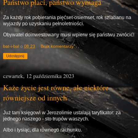
Państwo płaci, państwo wymaga
Za każdy rok pobierania pięćset-osiemset, rok szlabanu na
wyjazdy po uzyskaniu pełnoletniości.
Obywatel doinwestowany musi wpierw się państwu zwrócić!
bat-i-bal
o
08:23
Brak komentarzy:
Udostępnij
czwartek, 12 października 2023
Każe życie jest równe, ale niektóre
równiejsze od innych
Już tam księgowi w Jerozolimie ustalają taryfikator: za
jednego naszego - sto trupów waszych.
Albo i tysiąc, dla równego rachunku.