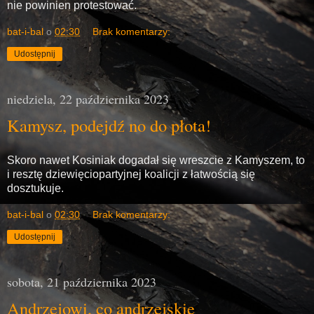
nie powinien protestować.
bat-i-bal
o
02:30
Brak komentarzy:
Udostępnij
niedziela, 22 października 2023
Kamysz, podejdź no do płota!
Skoro nawet Kosiniak dogadał się wreszcie z Kamyszem, to
i resztę dziewięciopartyjnej koalicji z łatwością się
dosztukuje.
bat-i-bal
o
02:30
Brak komentarzy:
Udostępnij
sobota, 21 października 2023
Andrzejowi, co andrzejskie