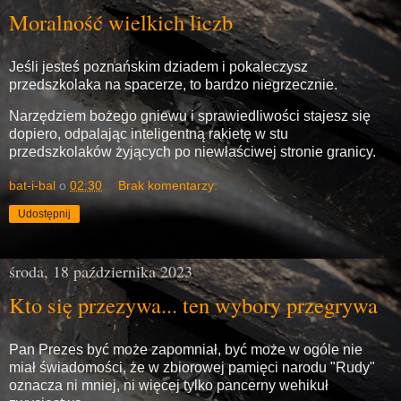
Moralność wielkich liczb
Jeśli jesteś poznańskim dziadem i pokaleczysz
przedszkolaka na spacerze, to bardzo niegrzecznie.
Narzędziem bożego gniewu i sprawiedliwości stajesz się
dopiero, odpalając inteligentną rakietę w stu
przedszkolaków żyjących po niewłaściwej stronie granicy.
bat-i-bal
o
02:30
Brak komentarzy:
Udostępnij
środa, 18 października 2023
Kto się przezywa... ten wybory przegrywa
Pan Prezes być może zapomniał, być może w ogóle nie
miał świadomości, że w zbiorowej pamięci narodu "Rudy"
oznacza ni mniej, ni więcej tylko pancerny wehikuł