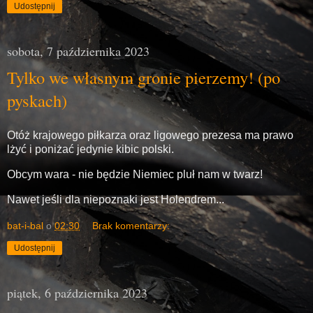
Udostępnij
sobota, 7 października 2023
Tylko we własnym gronie pierzemy! (po
pyskach)
Otóż krajowego piłkarza oraz ligowego prezesa ma prawo
lżyć i poniżać jedynie kibic polski.
Obcym wara - nie będzie Niemiec pluł nam w twarz!
Nawet jeśli dla niepoznaki jest Holendrem...
bat-i-bal
o
02:30
Brak komentarzy:
Udostępnij
piątek, 6 października 2023