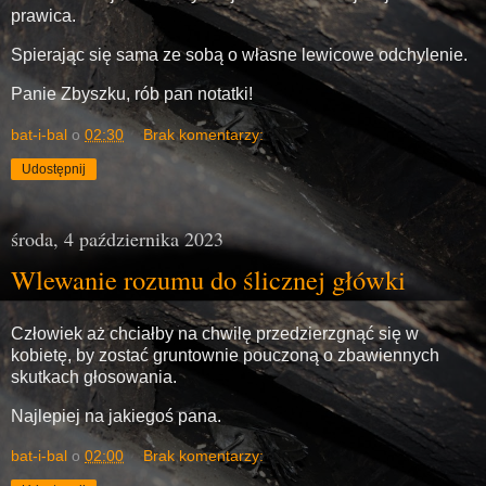
prawica.
Spierając się sama ze sobą o własne lewicowe odchylenie.
Panie Zbyszku, rób pan notatki!
bat-i-bal
o
02:30
Brak komentarzy:
Udostępnij
środa, 4 października 2023
Wlewanie rozumu do ślicznej główki
Człowiek aż chciałby na chwilę przedzierzgnąć się w
kobietę, by zostać gruntownie pouczoną o zbawiennych
skutkach głosowania.
Najlepiej na jakiegoś pana.
bat-i-bal
o
02:00
Brak komentarzy: