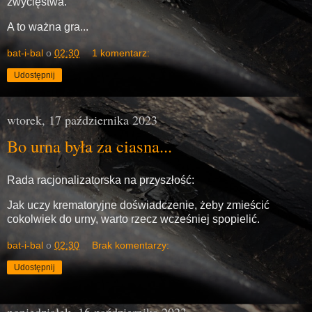
zwycięstwa.
A to ważna gra...
bat-i-bal
o
02:30
1 komentarz:
Udostępnij
wtorek, 17 października 2023
Bo urna była za ciasna...
Rada racjonalizatorska na przyszłość:
Jak uczy krematoryjne doświadczenie, żeby zmieścić
cokolwiek do urny, warto rzecz wcześniej spopielić.
bat-i-bal
o
02:30
Brak komentarzy:
Udostępnij