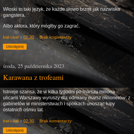
Włoski to taki język, że każde słowo brzmi jak nazwisko
gangstera.
Albo aktora, który mógłby go zagrać.
bat-i-bal
o
02:30
Brak komentarzy:
Udostępnij
środa, 25 października 2023
Karawana z trofeami
Istnieje szansa, że w kilka tygodni po marszu miliona
ulicami Warszawy wyruszy dla odmiany marsz milionerów: z
gabinetów w ministerstwach i spółkach unosząc łupy
ostatnich ośmiu lat.
bat-i-bal
o
02:30
Brak komentarzy:
Udostępnij