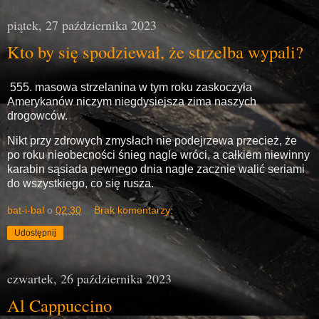
piątek, 27 października 2023
Kto by się spodziewał, że strzelba wypali?
555. masowa strzelanina w tym roku zaskoczyła
Amerykanów niczym niegdysiejsza zima naszych
drogowców.
Nikt przy zdrowych zmysłach nie podejrzewa przecież, że
po roku nieobecności śnieg nagle wróci, a całkiem niewinny
karabin sąsiada pewnego dnia nagle zacznie walić seriami
do wszystkiego, co się rusza.
bat-i-bal
o
02:30
Brak komentarzy:
Udostępnij
czwartek, 26 października 2023
Al Cappuccino