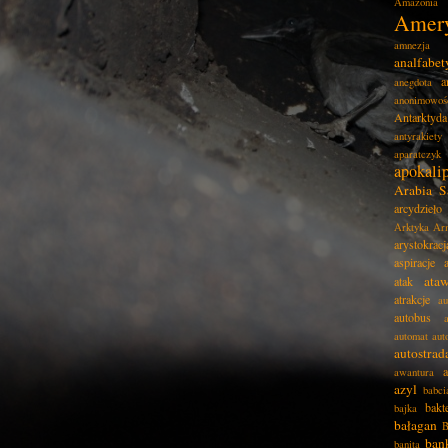
Amazonia
Amer
amnezja
analfabe
a
anegdota
anonimowoś
Antarktyda
antyrakiety
aparatczyk
apokali
Arabia S
arcydzieło
Arktyka
Ar
arystokracj
aspiracje
ata
atak
atrakcje
au
autobus
automat
aut
autostrad
awantura
azyl
babci
bakt
bajka
bałagan
B
ban
banita