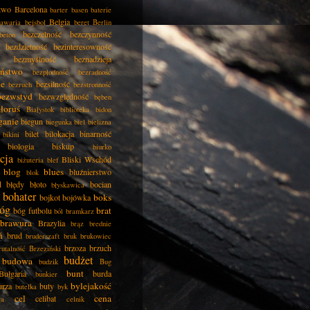
two
Barcelona
barter
basen
baterie
Belgia
awaria
bejsbol
beret
Berlin
bezczelność
bezczynność
beton
bezdzietność
bezinteresowność
bezmyślność
beznadzieja
eństwo
bezpłodność
bezradność
ie
bezsilność
bezruch
bezstronność
bezwstyd
bezwzględność
bęben
łoruś
Białystok
biblioteka
bidon
ganie
biegun
biegunka
biel
bielizna
bilet
bilokacja
binarność
bikini
biologia
biskup
biurko
cja
Bliski Wschód
biżuteria
blef
blog
blues
bluźnierstwo
blok
d
błędy
błoto
bocian
błyskawica
bohater
boks
bojkot
bojówka
óg
brat
bóg futbolu
ból
bramkarz
brawura
Brazylia
brąz
brednie
ń
brud
bruderszaft
bruk
brukowiec
brzoza
brzuch
rutalność
Brzeziński
budżet
budowa
budzik
Bug
bunt
Bułgaria
burda
bunkier
bylejakość
urza
buty
butelka
byk
cel
cena
celibat
ła
celnik