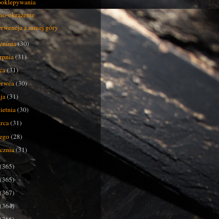
poklepywania
o-okrążenie
erwencja z samej góry
ześnia
(30)
erpnia
(31)
pca
(31)
erwca
(30)
ja
(31)
ietnia
(30)
rca
(31)
tego
(28)
ycznia
(31)
(365)
(365)
(367)
(364)