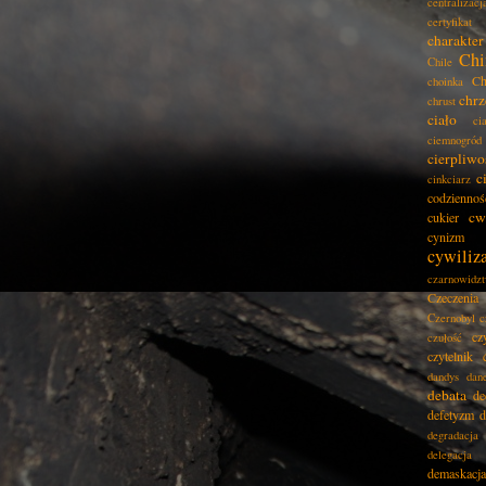
centralizacj
certyfikat
charakter
Chi
Chile
Ch
choinka
chrz
chrust
ciało
ci
ciemnogród
cierpliwo
c
cinkciarz
codziennoś
cw
cukier
cynizm
cywiliz
czarnowidz
Czeczenia
Czernobyl
c
cz
czułość
czytelnik
dandys
dan
debata
de
defetyzm
d
degradacja
delegacja
demaskacja