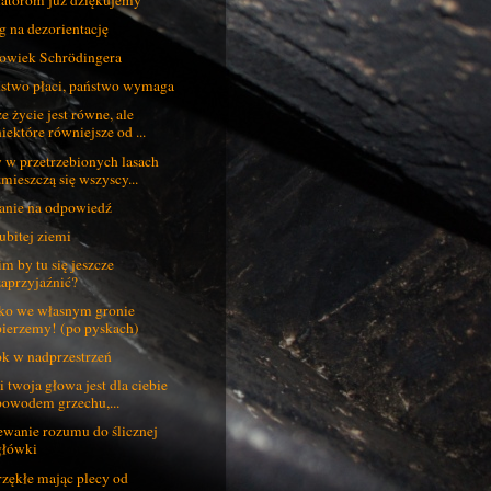
g na dezorientację
owiek Schrödingera
stwo płaci, państwo wymaga
e życie jest równe, ale
niektóre równiejsze od ...
 w przetrzebionych lasach
zmieszczą się wszyscy...
anie na odpowiedź
ubitej ziemi
im by tu się jeszcze
zaprzyjaźnić?
ko we własnym gronie
pierzemy! (po pyskach)
k w nadprzestrzeń
li twoja głowa jest dla ciebie
powodem grzechu,...
wanie rozumu do ślicznej
główki
zękłe mając plecy od