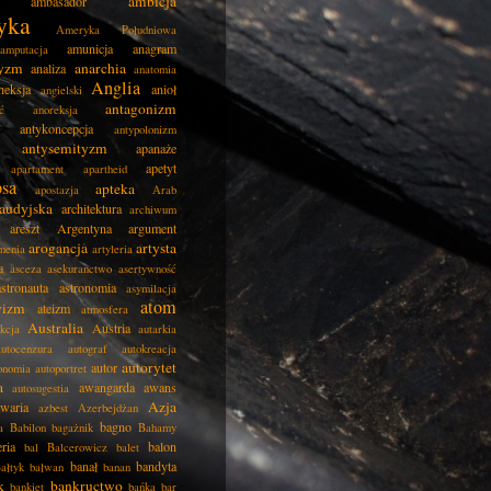
ambicja
ambasador
yka
Ameryka Południowa
amunicja
anagram
amputacja
tyzm
anarchia
analiza
anatomia
Anglia
neksja
anioł
angielski
antagonizm
ć
anoreksja
antykoncepcja
antypolonizm
antysemityzm
apanaże
apetyt
apartament
apartheid
psa
apteka
apostazja
Arab
audyjska
architektura
archiwum
areszt
Argentyna
argument
arogancja
artysta
menia
artyleria
a
asceza
asekuranctwo
asertywność
astronauta
astronomia
asymilacja
atom
wizm
ateizm
atmosfera
Australia
Austria
kcja
autarkia
autocenzura
autograf
autokreacja
autorytet
autor
onomia
autoportret
a
awangarda
awans
autosugestia
Azja
awaria
azbest
Azerbejdżan
bagno
a
Babilon
bagażnik
Bahamy
eria
balon
bal
Balcerowicz
balet
banał
bandyta
ałtyk
bałwan
banan
k
bankructwo
bankiet
bańka
bar