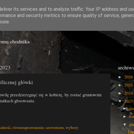
liver its services and to analyze traffic. Your IP address and u
rmance and security metrics to ensure quality of service, gene
o Gówna
buse.
iomu chodnika
 2023
archiw
2026
►
licznej główki
2025
►
2024
►
hwilę przedzierzgnąć się w kobietę, by zostać gruntownie
kutkach głosowania.
2023
▼
gr
►
.
li
►
pa
▼
nalność
,
równouprawnienie
,
szowinizm
,
wybory
Lep