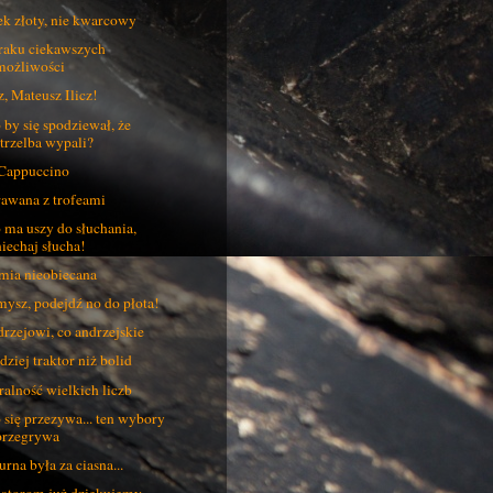
k złoty, nie kwarcowy
raku ciekawszych
możliwości
z, Mateusz Ilicz!
 by się spodziewał, że
strzelba wypali?
Cappuccino
awana z trofeami
 ma uszy do słuchania,
niechaj słucha!
mia nieobiecana
ysz, podejdź no do płota!
rzejowi, co andrzejskie
dziej traktor niż bolid
alność wielkich liczb
 się przezywa... ten wybory
przegrywa
urna była za ciasna...
torom już dziękujemy