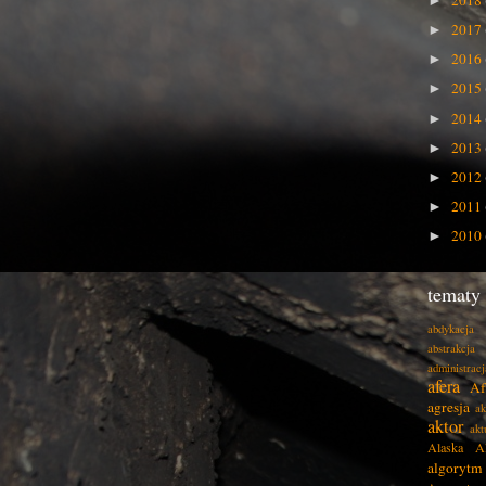
2018
►
2017
►
2016
►
2015
►
2014
►
2013
►
2012
►
2011
►
2010
►
tematy
abdykacja
abstrakcja
administracj
afera
Af
agresja
ak
aktor
akt
Alaska
A
algorytm