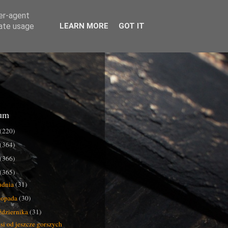
ser-agent
rate usage
LEARN MORE
GOT IT
um
(220)
(364)
(366)
(365)
udnia
(31)
stopada
(30)
ździernika
(31)
si od jeszcze gorszych