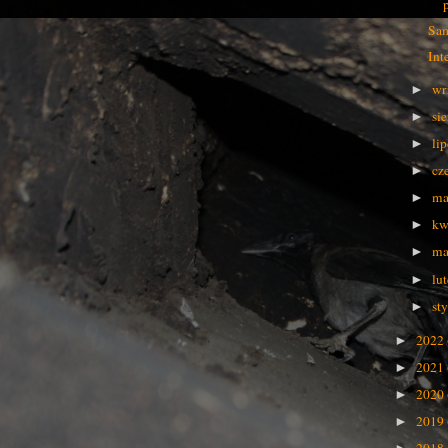
Sam
Int
wr
►
si
►
li
►
cz
►
ma
►
kw
►
ma
►
lu
►
st
►
2022
►
2021
►
2020
►
2019
►