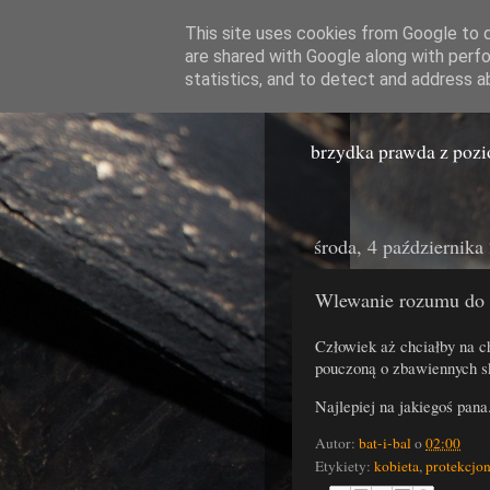
This site uses cookies from Google to de
are shared with Google along with perfo
Miast
statistics, and to detect and address a
brzydka prawda z poz
środa, 4 października
Wlewanie rozumu do ś
Człowiek aż chciałby na c
pouczoną o zbawiennych s
Najlepiej na jakiegoś pana
Autor:
bat-i-bal
o
02:00
Etykiety:
kobieta
,
protekcjo