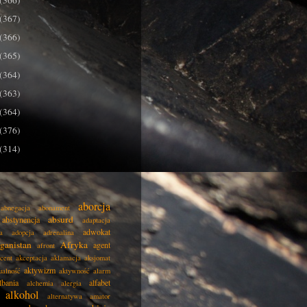
(366)
(367)
(366)
(365)
(364)
(363)
(364)
(376)
(314)
aborcja
abnegacja
abonament
absurd
abstynencja
adaptacja
adwokat
a
adopcja
adrenalina
ganistan
Afryka
agent
afront
cent
akceptacja
aklamacja
aksjomat
aktywizm
ualność
aktywność
alarm
lbania
alfabet
alchemia
alergia
alkohol
alternatywa
amator