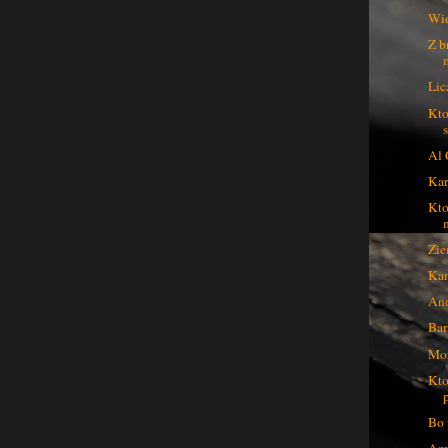
Wie
Z b
Lic
Kto
Al 
Kar
Kto
Zie
Kam
And
Bar
Mor
Kto
Bo 
Ama