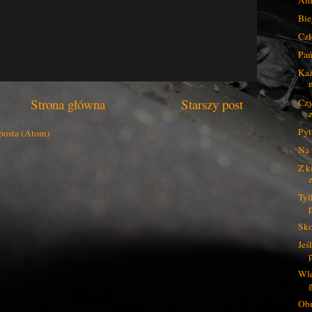
Bie
Czł
Pań
Każ
Strona główna
Starszy post
Czy
Pyt
posta (Atom)
Na 
Z k
Tyl
Sko
Jeś
Wle
Obr