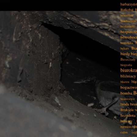
barbarzyńs
Batkobal
B
bestseller
bezduszność
bezkarność
bezpiecz
bezroboc
beztroska
Bia
bękart
bieda
bie
Bieszczady
biografia
biurokra
bliźniacy
błą
błazen
bogactwo
B
bomba
braterstwo
bro
broda
Bruksela
b
brzydota
bulwary
b
burmistrz
całun
ceg