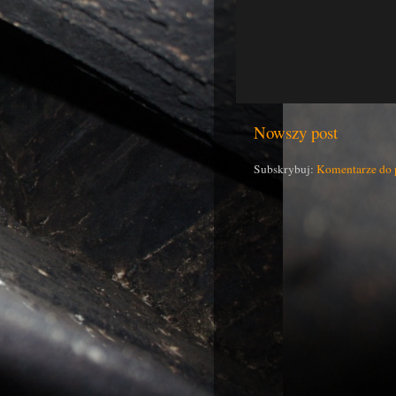
Nowszy post
Subskrybuj:
Komentarze do 