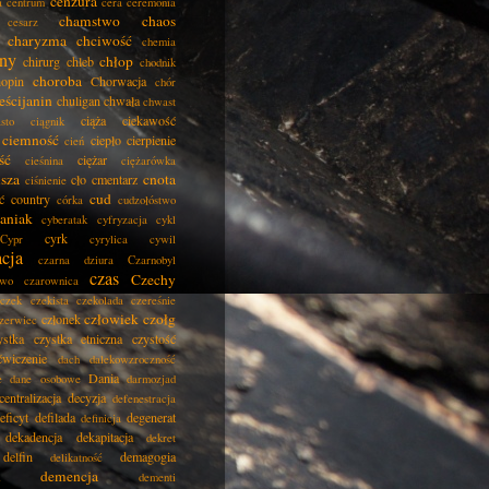
cenzura
a
centrum
cera
ceremonia
chamstwo
chaos
cesarz
charyzma
chciwość
chemia
ny
chłop
chirurg
chleb
chodnik
choroba
opin
Chorwacja
chór
eścijanin
chuligan
chwała
chwast
ciąża
ciekawość
asto
ciągnik
ciemność
ciepło
cierpienie
cień
ść
ciężar
cieśnina
ciężarówka
isza
cnota
cło
cmentarz
ciśnienie
cud
ć
country
córka
cudzołóstwo
aniak
cyberatak
cyfryzacja
cykl
cyrk
Cypr
cyrylica
cywil
acja
czarna dziura
Czarnobyl
czas
Czechy
two
czarownica
czek
czekista
czekolada
czereśnie
człowiek
czołg
członek
zerwiec
ystka
czystka etniczna
czystość
ćwiczenie
dach
dalekowzroczność
Dania
e
dane osobowe
darmozjad
centralizacja
decyzja
defenestracja
eficyt
defilada
degenerat
definicja
dekadencja
dekapitacja
dekret
delfin
demagogia
delikatność
demencja
dementi