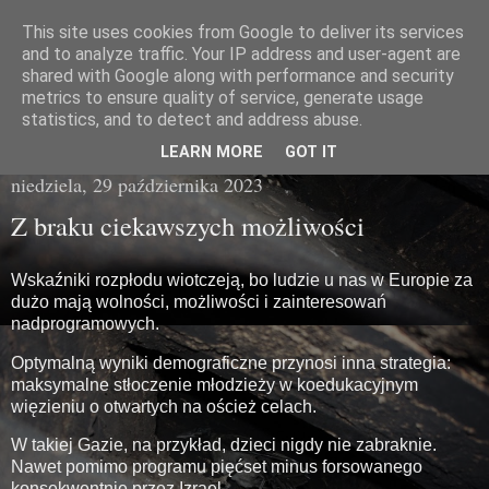
This site uses cookies from Google to deliver its services
Miasto Gówna
and to analyze traffic. Your IP address and user-agent are
shared with Google along with performance and security
metrics to ensure quality of service, generate usage
brzydka prawda z poziomu chodnika
statistics, and to detect and address abuse.
LEARN MORE
GOT IT
niedziela, 29 października 2023
Z braku ciekawszych możliwości
Wskaźniki rozpłodu wiotczeją, bo ludzie u nas w Europie za
dużo mają wolności, możliwości i zainteresowań
nadprogramowych.
Optymalną wyniki demograficzne przynosi inna strategia:
maksymalne stłoczenie młodzieży w koedukacyjnym
więzieniu o otwartych na oścież celach.
W takiej Gazie, na przykład, dzieci nigdy nie zabraknie.
Nawet pomimo programu pięćset minus forsowanego
konsekwentnie przez Izrael.