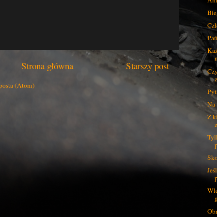
Bie
Czł
Pań
Każ
Strona główna
Starszy post
Czy
posta (Atom)
Pyt
Na 
Z k
Tyl
Sko
Jeś
Wle
Obr