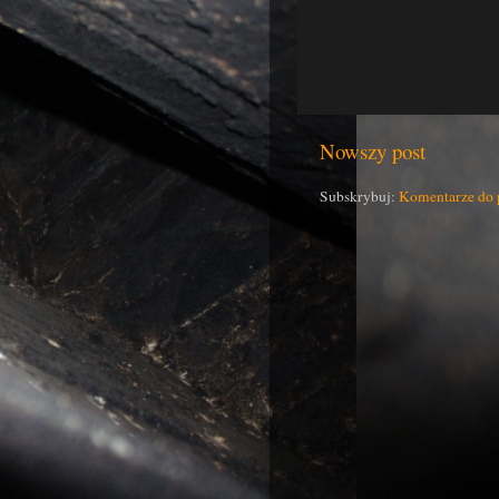
Nowszy post
Subskrybuj:
Komentarze do 