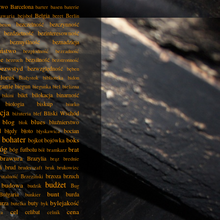
two
Barcelona
barter
basen
baterie
Belgia
awaria
bejsbol
beret
Berlin
bezczelność
bezczynność
beton
bezdzietność
bezinteresowność
bezmyślność
beznadzieja
eństwo
bezpłodność
bezradność
ie
bezsilność
bezruch
bezstronność
bezwstyd
bezwzględność
bęben
łoruś
Białystok
biblioteka
bidon
ganie
biegun
biegunka
biel
bielizna
bilet
bilokacja
binarność
bikini
biologia
biskup
biurko
cja
Bliski Wschód
biżuteria
blef
blog
blues
bluźnierstwo
blok
d
błędy
błoto
bocian
błyskawica
bohater
boks
bojkot
bojówka
óg
brat
bóg futbolu
ból
bramkarz
brawura
Brazylia
brąz
brednie
ń
brud
bruderszaft
bruk
brukowiec
brzoza
brzuch
rutalność
Brzeziński
budżet
budowa
budzik
Bug
bunt
Bułgaria
burda
bunkier
bylejakość
urza
buty
butelka
byk
cel
cena
celibat
ła
celnik