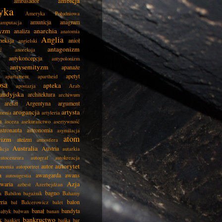
ambicja
ambasador
yka
Ameryka Południowa
amunicja
anagram
amputacja
tyzm
anarchia
analiza
anatomia
Anglia
neksja
anioł
angielski
antagonizm
ć
anoreksja
antykoncepcja
antypolonizm
antysemityzm
apanaże
apetyt
apartament
apartheid
psa
apteka
apostazja
Arab
audyjska
architektura
archiwum
areszt
Argentyna
argument
arogancja
artysta
menia
artyleria
a
asceza
asekuranctwo
asertywność
astronauta
astronomia
asymilacja
atom
wizm
ateizm
atmosfera
Australia
Austria
kcja
autarkia
autocenzura
autograf
autokreacja
autorytet
autor
onomia
autoportret
a
awangarda
awans
autosugestia
Azja
awaria
azbest
Azerbejdżan
bagno
a
Babilon
bagażnik
Bahamy
eria
balon
bal
Balcerowicz
balet
banał
bandyta
ałtyk
bałwan
banan
k
bankructwo
bankiet
bańka
bar