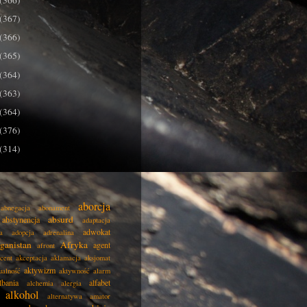
(366)
(367)
(366)
(365)
(364)
(363)
(364)
(376)
(314)
aborcja
abnegacja
abonament
absurd
abstynencja
adaptacja
adwokat
a
adopcja
adrenalina
ganistan
Afryka
agent
afront
cent
akceptacja
aklamacja
aksjomat
aktywizm
ualność
aktywność
alarm
lbania
alfabet
alchemia
alergia
alkohol
alternatywa
amator