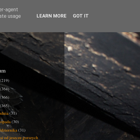
ser-agent
rate usage
LEARN MORE
GOT IT
um
(219)
(364)
(366)
(365)
udnia
(31)
stopada
(30)
ździernika
(31)
si od jeszcze gorszych