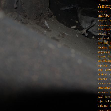
Amazonia
Amer
amnezja
analfabe
a
anegdota
anonimowoś
Antarktyda
antyrakiety
aparatczyk
apokali
Arabia S
arcydzieło
Arktyka
Ar
arystokracj
aspiracje
ata
atak
atrakcje
au
autobus
automat
aut
autostrad
awantura
azyl
babci
bakt
bajka
bałagan
B
ban
banita