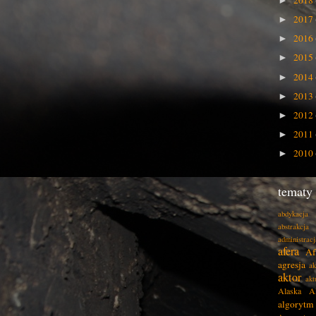
2018
►
2017
►
2016
►
2015
►
2014
►
2013
►
2012
►
2011
►
2010
►
tematy
abdykacja
abstrakcja
administracj
afera
Af
agresja
ak
aktor
akt
Alaska
A
algorytm