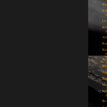
Wie
Z b
Lic
Kto
Al 
Kar
Kto
Zie
Kam
And
Bar
Mor
Kto
Bo 
Ama