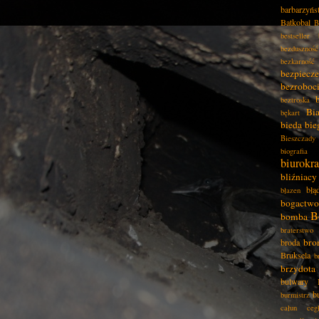
barbarzyńs
Batkobal
B
bestseller
bezduszność
bezkarność
bezpiecz
bezroboc
beztroska
Bia
bękart
bieda
bie
Bieszczady
biografia
biurokra
bliźniacy
błą
błazen
bogactwo
B
bomba
braterstwo
bro
broda
Bruksela
b
brzydota
bulwary
b
burmistrz
całun
ceg