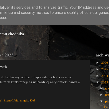
liver its services and to analyze traffic. Your IP address and u
rmance and security metrics to ensure quality of service, gene
o Gówna
buse.
iomu chodnika
ika 2023
archiw
2026
►
zych
2025
►
2024
►
 ile będziemy siedzieli naprawdę cicho! - na iście
dium w konkurencji na najbardziej antysemicki naród w
2023
▼
gr
►
li
►
el
,
ksenofobia
,
magia
,
Żyd
pa
▼
Lep