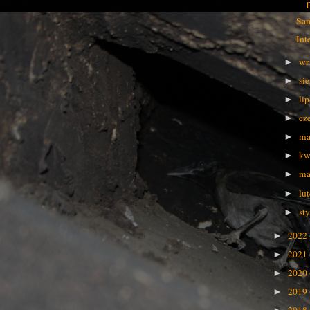
Sam
Int
wr
►
si
►
li
►
cz
►
ma
►
kw
►
ma
►
lu
►
st
►
2022
►
2021
►
2020
►
2019
►