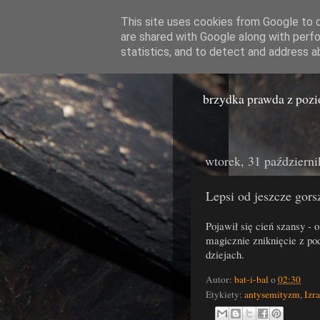
This site uses cookies from Google to de
are shared with Google along with perfo
Miast
statistics, and to detect and address a
brzydka prawda z poz
wtorek, 31 październ
Lepsi od jeszcze gors
Pojawił się cień szansy - o
magicznie zniknięcie z po
dziejach.
Autor:
bat-i-bal
o
02:30
Etykiety:
antysemityzm
,
Izra