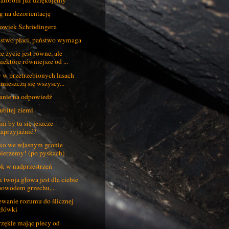
g na dezorientację
owiek Schrödingera
stwo płaci, państwo wymaga
e życie jest równe, ale
niektóre równiejsze od ...
 w przetrzebionych lasach
zmieszczą się wszyscy...
anie na odpowiedź
ubitej ziemi
im by tu się jeszcze
zaprzyjaźnić?
ko we własnym gronie
pierzemy! (po pyskach)
k w nadprzestrzeń
li twoja głowa jest dla ciebie
powodem grzechu,...
wanie rozumu do ślicznej
główki
zękłe mając plecy od