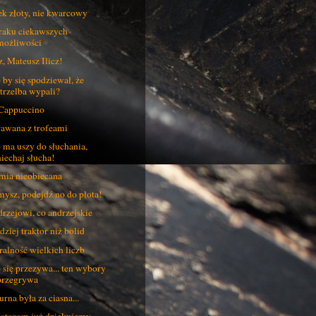
k złoty, nie kwarcowy
raku ciekawszych
możliwości
z, Mateusz Ilicz!
 by się spodziewał, że
strzelba wypali?
Cappuccino
awana z trofeami
 ma uszy do słuchania,
niechaj słucha!
mia nieobiecana
ysz, podejdź no do płota!
rzejowi, co andrzejskie
dziej traktor niż bolid
alność wielkich liczb
 się przezywa... ten wybory
przegrywa
urna była za ciasna...
torom już dziękujemy