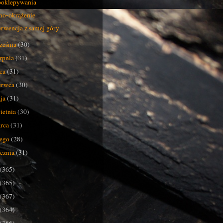
poklepywania
o-okrążenie
erwencja z samej góry
ześnia
(30)
erpnia
(31)
pca
(31)
erwca
(30)
ja
(31)
ietnia
(30)
rca
(31)
tego
(28)
ycznia
(31)
(365)
(365)
(367)
(364)