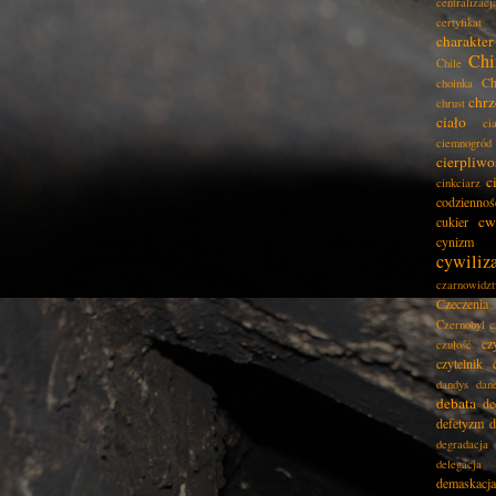
centralizacj
certyfikat
charakter
Chi
Chile
Ch
choinka
chrz
chrust
ciało
ci
ciemnogród
cierpliwo
c
cinkciarz
codziennoś
cw
cukier
cynizm
cywiliz
czarnowidz
Czeczenia
Czernobyl
c
cz
czułość
czytelnik
dandys
dan
debata
de
defetyzm
d
degradacja
delegacja
demaskacja