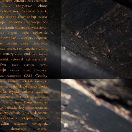
cenzura
a
centrum
cera
ceremonia
chamstwo
chaos
cesarz
charyzma
chciwość
chemia
ny
chłop
chirurg
chleb
chodnik
choroba
opin
Chorwacja
chór
eścijanin
chuligan
chwała
chwast
ciąża
ciekawość
asto
ciągnik
ciemność
ciepło
cierpienie
cień
ść
ciężar
cieśnina
ciężarówka
isza
cnota
cło
cmentarz
ciśnienie
cud
ć
country
córka
cudzołóstwo
aniak
cyberatak
cyfryzacja
cykl
cyrk
Cypr
cyrylica
cywil
acja
czarna dziura
Czarnobyl
czas
Czechy
two
czarownica
czek
czekista
czekolada
czereśnie
człowiek
czołg
członek
zerwiec
ystka
czystka etniczna
czystość
ćwiczenie
dach
dalekowzroczność
Dania
e
dane osobowe
darmozjad
centralizacja
decyzja
defenestracja
eficyt
defilada
degenerat
definicja
dekadencja
dekapitacja
dekret
delfin
demagogia
delikatność
demencja
dementi