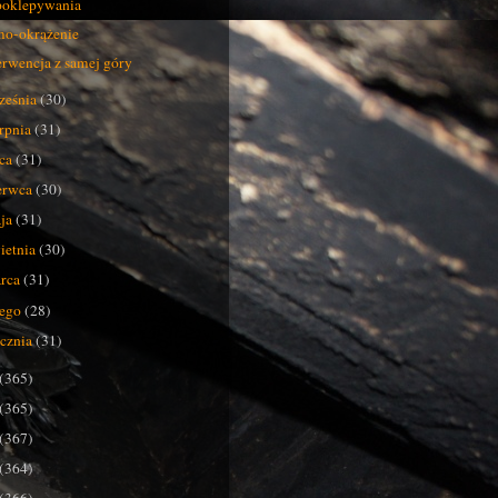
poklepywania
o-okrążenie
erwencja z samej góry
ześnia
(30)
erpnia
(31)
pca
(31)
erwca
(30)
ja
(31)
ietnia
(30)
rca
(31)
tego
(28)
ycznia
(31)
(365)
(365)
(367)
(364)