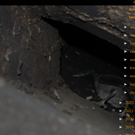
Sam
Int
wr
►
si
►
li
►
cz
►
ma
►
kw
►
ma
►
lu
►
st
►
2022
►
2021
►
2020
►
2019
►