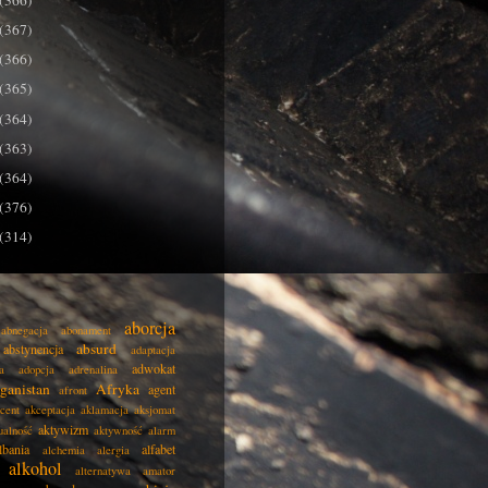
(366)
(367)
(366)
(365)
(364)
(363)
(364)
(376)
(314)
aborcja
abnegacja
abonament
absurd
abstynencja
adaptacja
adwokat
a
adopcja
adrenalina
ganistan
Afryka
agent
afront
cent
akceptacja
aklamacja
aksjomat
aktywizm
ualność
aktywność
alarm
lbania
alfabet
alchemia
alergia
alkohol
alternatywa
amator