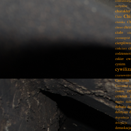
centralizacj
certyfikat
charakter
Chi
Chile
Ch
choinka
chrz
chrust
ciało
ci
ciemnogród
cierpliwo
c
cinkciarz
codziennoś
cw
cukier
cynizm
cywiliz
czarnowidz
Czeczenia
Czernobyl
c
cz
czułość
czytelnik
dandys
dan
debata
de
defetyzm
d
degradacja
delegacja
demaskacja