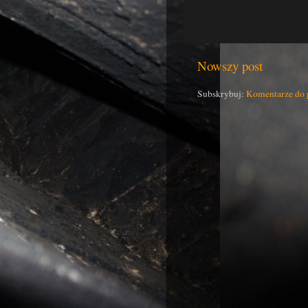
Nowszy post
Subskrybuj:
Komentarze do 