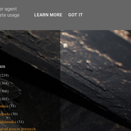
ser-agent
rate usage
LEARN MORE
GOT IT
um
(219)
(364)
(366)
(365)
udnia
(31)
stopada
(30)
ździernika
(31)
si od jeszcze gorszych