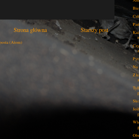
Bie
Czł
Pań
Strona główna
Starszy post
Każ
posta (Atom)
Czy
Pyt
Na 
Z k
Tyl
Sko
Jeś
Wle
Obr