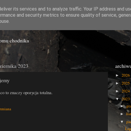
liver its services and to analyze traffic. Your IP address and u
rmance and security metrics to ensure quality of service, gene
o Gówna
buse.
iomu chodnika
ziernika 2023
archiw
2026
►
jemy
2025
►
2024
►
co to znaczy opozycja totalna.
2023
▼
gr
►
zmiana
li
►
pa
▼
Lep