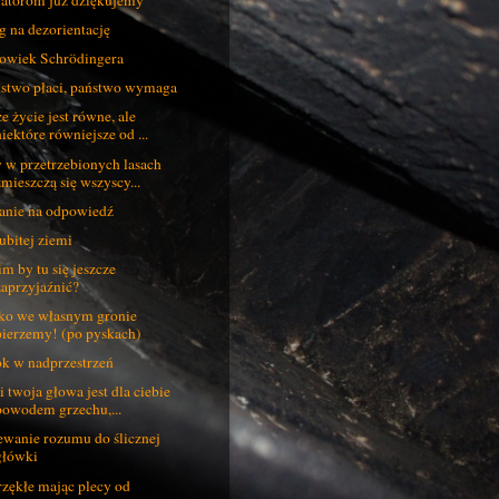
g na dezorientację
owiek Schrödingera
stwo płaci, państwo wymaga
e życie jest równe, ale
niektóre równiejsze od ...
 w przetrzebionych lasach
zmieszczą się wszyscy...
anie na odpowiedź
ubitej ziemi
im by tu się jeszcze
zaprzyjaźnić?
ko we własnym gronie
pierzemy! (po pyskach)
k w nadprzestrzeń
li twoja głowa jest dla ciebie
powodem grzechu,...
wanie rozumu do ślicznej
główki
zękłe mając plecy od