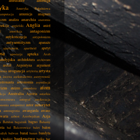
ambicja
ambasador
yka
Ameryka Południowa
amunicja
anagram
amputacja
tyzm
anarchia
analiza
anatomia
Anglia
neksja
anioł
angielski
antagonizm
ć
anoreksja
antykoncepcja
antypolonizm
antysemityzm
apanaże
apetyt
apartament
apartheid
psa
apteka
apostazja
Arab
audyjska
architektura
archiwum
areszt
Argentyna
argument
arogancja
artysta
menia
artyleria
a
asceza
asekuranctwo
asertywność
astronauta
astronomia
asymilacja
atom
wizm
ateizm
atmosfera
Australia
Austria
kcja
autarkia
autocenzura
autograf
autokreacja
autorytet
autor
onomia
autoportret
a
awangarda
awans
autosugestia
Azja
awaria
azbest
Azerbejdżan
bagno
a
Babilon
bagażnik
Bahamy
eria
balon
bal
Balcerowicz
balet
banał
bandyta
ałtyk
bałwan
banan
k
bankructwo
bankiet
bańka
bar