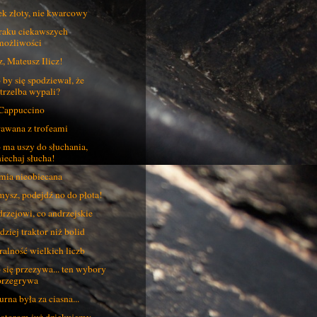
k złoty, nie kwarcowy
raku ciekawszych
możliwości
z, Mateusz Ilicz!
 by się spodziewał, że
strzelba wypali?
Cappuccino
awana z trofeami
 ma uszy do słuchania,
niechaj słucha!
mia nieobiecana
ysz, podejdź no do płota!
rzejowi, co andrzejskie
dziej traktor niż bolid
alność wielkich liczb
 się przezywa... ten wybory
przegrywa
urna była za ciasna...
torom już dziękujemy