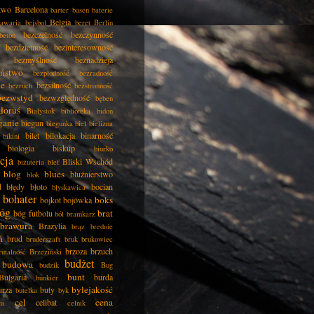
two
Barcelona
barter
basen
baterie
Belgia
awaria
bejsbol
beret
Berlin
bezczelność
bezczynność
beton
bezdzietność
bezinteresowność
bezmyślność
beznadzieja
eństwo
bezpłodność
bezradność
ie
bezsilność
bezruch
bezstronność
bezwstyd
bezwzględność
bęben
łoruś
Białystok
biblioteka
bidon
ganie
biegun
biegunka
biel
bielizna
bilet
bilokacja
binarność
bikini
biologia
biskup
biurko
cja
Bliski Wschód
biżuteria
blef
blog
blues
bluźnierstwo
blok
d
błędy
błoto
bocian
błyskawica
bohater
boks
bojkot
bojówka
óg
brat
bóg futbolu
ból
bramkarz
brawura
Brazylia
brąz
brednie
ń
brud
bruderszaft
bruk
brukowiec
brzoza
brzuch
rutalność
Brzeziński
budżet
budowa
budzik
Bug
bunt
Bułgaria
burda
bunkier
bylejakość
urza
buty
butelka
byk
cel
cena
celibat
ła
celnik