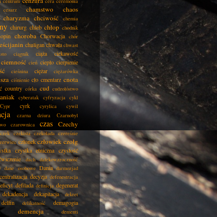
cenzura
a
centrum
cera
ceremonia
chamstwo
chaos
cesarz
charyzma
chciwość
chemia
ny
chłop
chirurg
chleb
chodnik
choroba
opin
Chorwacja
chór
eścijanin
chuligan
chwała
chwast
ciąża
ciekawość
asto
ciągnik
ciemność
ciepło
cierpienie
cień
ść
ciężar
cieśnina
ciężarówka
isza
cnota
cło
cmentarz
ciśnienie
cud
ć
country
córka
cudzołóstwo
aniak
cyberatak
cyfryzacja
cykl
cyrk
Cypr
cyrylica
cywil
acja
czarna dziura
Czarnobyl
czas
Czechy
two
czarownica
czek
czekista
czekolada
czereśnie
człowiek
czołg
członek
zerwiec
ystka
czystka etniczna
czystość
ćwiczenie
dach
dalekowzroczność
Dania
e
dane osobowe
darmozjad
centralizacja
decyzja
defenestracja
eficyt
defilada
degenerat
definicja
dekadencja
dekapitacja
dekret
delfin
demagogia
delikatność
demencja
dementi