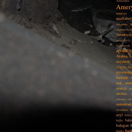
Amazonia
Amer
amnezja
analfabe
a
anegdota
anonimowoś
Antarktyda
antyrakiety
aparatczyk
apokali
Arabia S
arcydzieło
Arktyka
Ar
arystokracj
aspiracje
ata
atak
atrakcje
au
autobus
automat
aut
autostrad
awantura
azyl
babci
bakt
bajka
bałagan
B
ban
banita