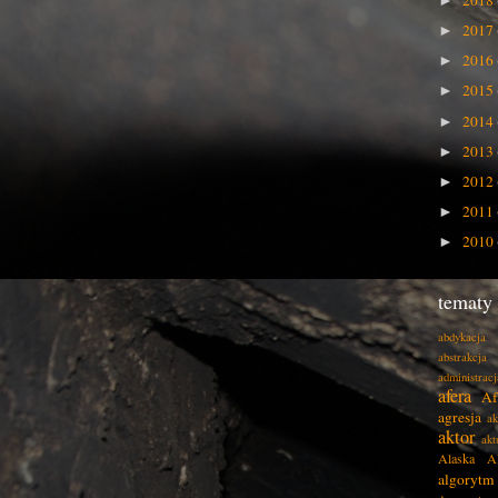
2018
►
2017
►
2016
►
2015
►
2014
►
2013
►
2012
►
2011
►
2010
►
tematy
abdykacja
abstrakcja
administracj
afera
Af
agresja
ak
aktor
akt
Alaska
A
algorytm