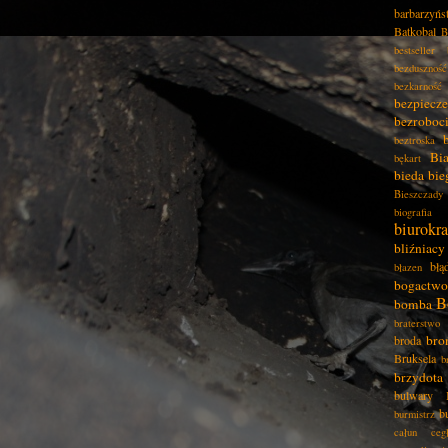
barbarzyńs
Batkobal
B
bestseller
bezduszność
bezkarność
bezpiecz
bezroboc
beztroska
Bia
bękart
bieda
bie
Bieszczady
biografia
biurokra
bliźniacy
błą
błazen
bogactwo
B
bomba
braterstwo
bro
broda
Bruksela
b
brzydota
bulwary
b
burmistrz
całun
ceg