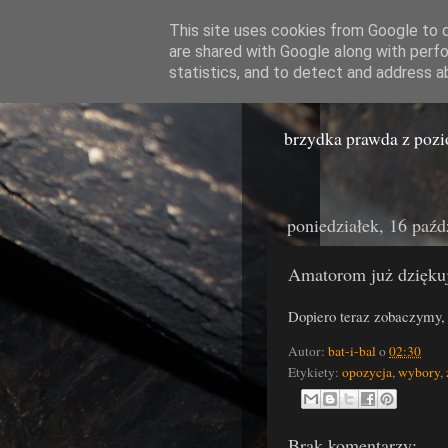
This site uses cookies from Google to de
are shared with Google along with perfo
Miast
statistics, and to detect and address a
brzydka prawda z poz
poniedziałek, 16 paźd
Amatorom już dzięku
Dopiero teraz zobaczymy, 
Autor:
bat-i-bal
o
02:30
Etykiety:
opozycja
,
wybory
,
Brak komentarzy: