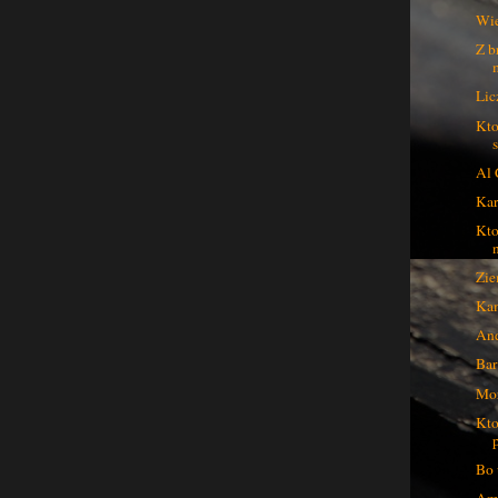
Wie
Z b
Lic
Kto
Al 
Kar
Kto
Zie
Kam
And
Bar
Mor
Kto
Bo 
Ama