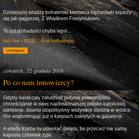
Dzisiejszej władzy bohaterski kierowca ciężarówki kojarzy
się jak najgorzej. Z Władkiem Frasyniukiem.
To już dżihadyści chyba lepsi...
bat-i-bal
o
06:30
Brak komentarzy:
Udostępnij
czwartek, 22 grudnia 2016
Po co nam innowiercy?
Gdyby świat cały zaludniali jedynie prawomyślni
chrześcijanie w swej najdoskonalszej polsko-katolickiej
odmianie, dawno utopilibyśmy wszystkie śledzie w wódce.
Nie wspominając już o karpiach zaklętych w galarecie.
A wtedy trzeba by odwołać święta, bo przecież nie samą
kapustą człowiek żyje.