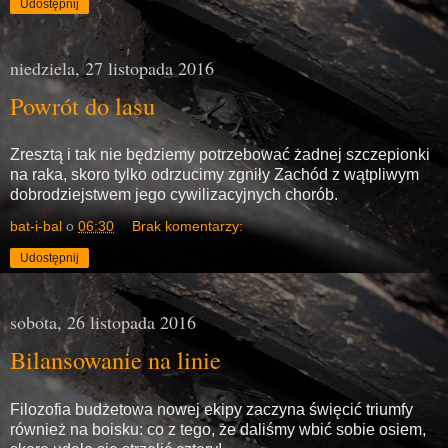
Udostępnij
niedziela, 27 listopada 2016
Powrót do lasu
Zresztą i tak nie będziemy potrzebować żadnej szczepionki
na raka, skoro tylko odrzucimy zgniły Zachód z wątpliwym
dobrodziejstwem jego cywilizacyjnych chorób.
bat-i-bal
o
06:30
Brak komentarzy:
Udostępnij
sobota, 26 listopada 2016
Bilansowanie na linie
Filozofia budżetowa nowej ekipy zaczyna święcić triumfy
również na boisku: co z tego, że daliśmy wbić sobie osiem,