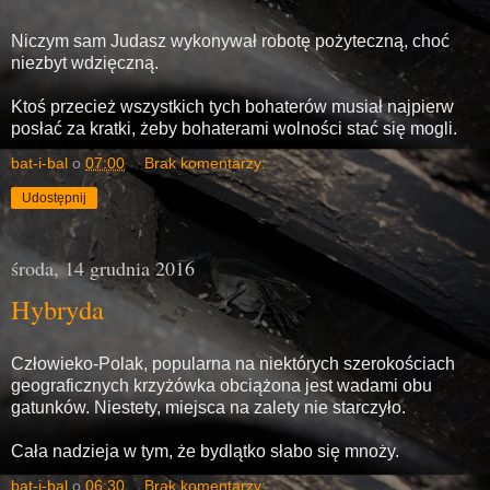
Niczym sam Judasz wykonywał robotę pożyteczną, choć
niezbyt wdzięczną.
Ktoś przecież wszystkich tych bohaterów musiał najpierw
posłać za kratki, żeby bohaterami wolności stać się mogli.
bat-i-bal
o
07:00
Brak komentarzy:
Udostępnij
środa, 14 grudnia 2016
Hybryda
Człowieko-Polak, popularna na niektórych szerokościach
geograficznych krzyżówka obciążona jest wadami obu
gatunków. Niestety, miejsca na zalety nie starczyło.
Cała nadzieja w tym, że bydlątko słabo się mnoży.
bat-i-bal
o
06:30
Brak komentarzy: