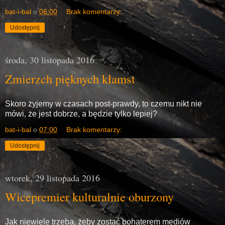
bat-i-bal
o
06:00
Brak komentarzy:
Udostępnij
środa, 30 listopada 2016
Zmierzch pięknych kłamst
Skoro żyjemy w czasach post-prawdy, to czemu nikt nie
mówi, że jest dobrze, a będzie tylko lepiej?
bat-i-bal
o
07:00
Brak komentarzy:
Udostępnij
wtorek, 29 listopada 2016
Wicepremier kulturalnie oburzony
Jak niewiele trzeba, żeby zostać bohaterem mediów