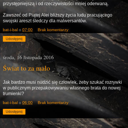
przystępniejszą i od rzeczywistości mniej oderwaną.
Zawszeć od Piątej Alei bliższy życia ludu pracującego
swojski areszt śledczy dla malwersantów.
bat-i-bal
o
07:00
Brak komentarzy:
Udostępnij
środa, 16 listopada 2016
Świat to za mało
Jak bardzo musi nudzić się człowiek, żeby szukać rozrywki
w publicznym przepakowywaniu własnego brata do nowej
trumienki?
bat-i-bal
o
06:00
Brak komentarzy:
Udostępnij