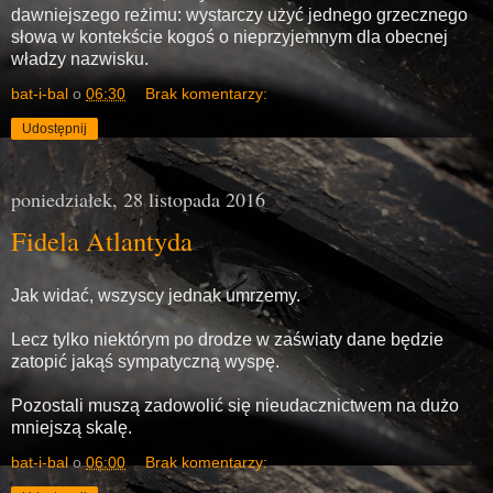
dawniejszego reżimu: wystarczy użyć jednego grzecznego
słowa w kontekście kogoś o nieprzyjemnym dla obecnej
władzy nazwisku.
bat-i-bal
o
06:30
Brak komentarzy:
Udostępnij
poniedziałek, 28 listopada 2016
Fidela Atlantyda
Jak widać, wszyscy jednak umrzemy.
Lecz tylko niektórym po drodze w zaświaty dane będzie
zatopić jakąś sympatyczną wyspę.
Pozostali muszą zadowolić się nieudacznictwem na dużo
mniejszą skalę.
bat-i-bal
o
06:00
Brak komentarzy: