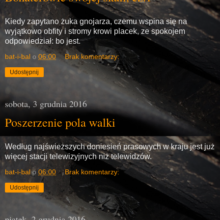
Kiedy zapytano żuka gnojarza, czemu wspina się na
wyjątkowo obfity i stromy krowi placek, ze spokojem
odpowiedział: bo jest.
bat-i-bal
o
06:00
Brak komentarzy:
Udostępnij
sobota, 3 grudnia 2016
Poszerzenie pola walki
Według najświeższych doniesień prasowych w kraju jest już
więcej stacji telewizyjnych niż telewidzów.
bat-i-bal
o
06:00
Brak komentarzy:
Udostępnij
piątek, 2 grudnia 2016