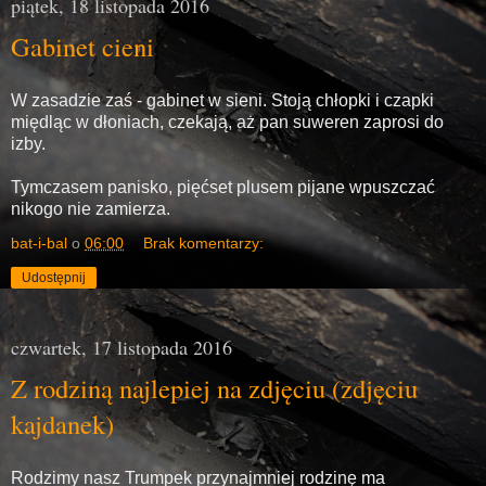
piątek, 18 listopada 2016
Gabinet cieni
W zasadzie zaś - gabinet w sieni. Stoją chłopki i czapki
międląc w dłoniach, czekają, aż pan suweren zaprosi do
izby.
Tymczasem panisko, pięćset plusem pijane wpuszczać
nikogo nie zamierza.
bat-i-bal
o
06:00
Brak komentarzy:
Udostępnij
czwartek, 17 listopada 2016
Z rodziną najlepiej na zdjęciu (zdjęciu
kajdanek)
Rodzimy nasz Trumpek przynajmniej rodzinę ma