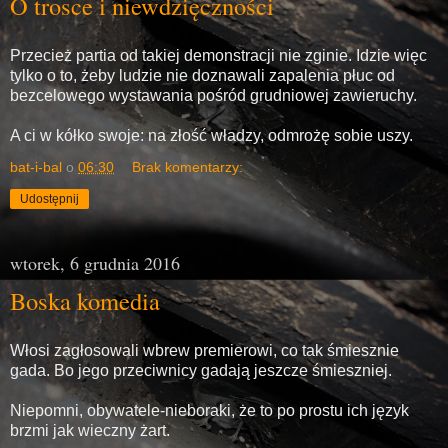
O trosce i niewdzięczności
Przecież partia od takiej demonstracji nie zginie. Idzie więc
tylko o to, żeby ludzie nie doznawali zapalenia płuc od
bezcelowego wystawania pośród grudniowej zawieruchy.
A ci w kółko swoje: na złość władzy, odmrożę sobie uszy.
bat-i-bal
o
06:30
Brak komentarzy:
Udostępnij
wtorek, 6 grudnia 2016
Boska komedia
Włosi zagłosowali wbrew premierowi, co tak śmiesznie
gada. Bo jego przeciwnicy gadają jeszcze śmieszniej.
Niepomni, obywatele-nieboraki, że to po prostu ich język
brzmi jak wieczny żart.