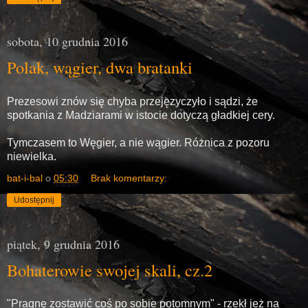
sobota, 10 grudnia 2016
Polak, wągier, dwa bratanki
Prezesowi znów się chyba przejęzyczyło i sądzi, że
spotkania z Madziarami w istocie dotyczą gładkiej cery.
Tymczasem to Węgier, a nie wągier. Różnica z pozoru
niewielka.
bat-i-bal
o
05:30
Brak komentarzy:
Udostępnij
piątek, 9 grudnia 2016
Bohaterowie swojej skali, cz.2
"Pragnę zostawić coś po sobie potomnym" - rzekł jeż na