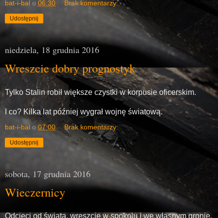
bat-i-bal
o
06:30
Brak komentarzy:
Udostępnij
niedziela, 18 grudnia 2016
Wreszcie dobry prognostyk
Tylko Stalin robił większe czystki w korpusie oficerskim.
I co? Kilka lat później wygrał wojnę światową.
bat-i-bal
o
07:00
Brak komentarzy:
Udostępnij
sobota, 17 grudnia 2016
Wieczernicy
Odcięci od świata, wreszcie w spokoju i we własnym gronie.