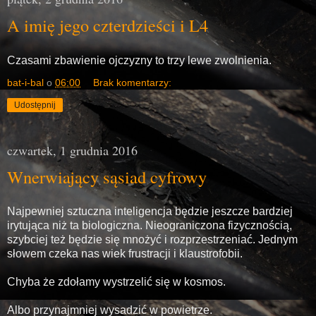
A imię jego czterdzieści i L4
Czasami zbawienie ojczyzny to trzy lewe zwolnienia.
bat-i-bal
o
06:00
Brak komentarzy:
Udostępnij
czwartek, 1 grudnia 2016
Wnerwiający sąsiad cyfrowy
Najpewniej sztuczna inteligencja będzie jeszcze bardziej
irytująca niż ta biologiczna. Nieograniczona fizycznością,
szybciej też będzie się mnożyć i rozprzestrzeniać. Jednym
słowem czeka nas wiek frustracji i klaustrofobii.
Chyba że zdołamy wystrzelić się w kosmos.
Albo przynajmniej wysadzić w powietrze.