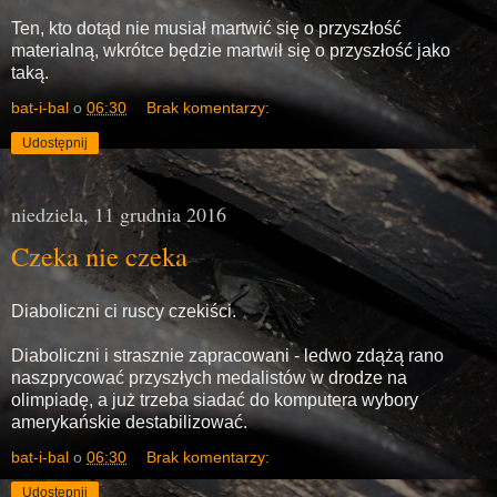
Ten, kto dotąd nie musiał martwić się o przyszłość
materialną, wkrótce będzie martwił się o przyszłość jako
taką.
bat-i-bal
o
06:30
Brak komentarzy:
Udostępnij
niedziela, 11 grudnia 2016
Czeka nie czeka
Diaboliczni ci ruscy czekiści.
Diaboliczni i strasznie zapracowani - ledwo zdążą rano
naszprycować przyszłych medalistów w drodze na
olimpiadę, a już trzeba siadać do komputera wybory
amerykańskie destabilizować.
bat-i-bal
o
06:30
Brak komentarzy:
Udostępnij