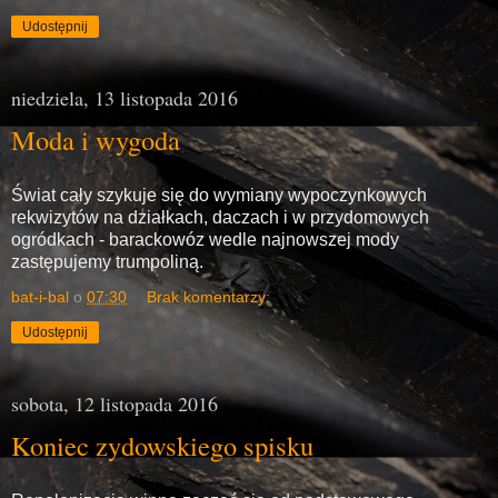
Udostępnij
niedziela, 13 listopada 2016
Moda i wygoda
Świat cały szykuje się do wymiany wypoczynkowych
rekwizytów na działkach, daczach i w przydomowych
ogródkach - barackowóz wedle najnowszej mody
zastępujemy trumpoliną.
bat-i-bal
o
07:30
Brak komentarzy:
Udostępnij
sobota, 12 listopada 2016
Koniec zydowskiego spisku