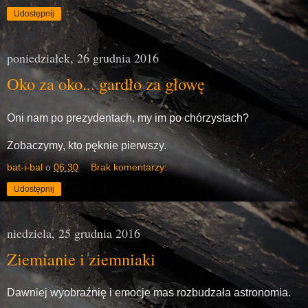
Udostępnij
poniedziałek, 26 grudnia 2016
Oko za oko... gardło za głowę
Oni nam po prezydentach, my im po chórzystach?
Zobaczymy, kto pęknie pierwszy.
bat-i-bal
o
06:30
Brak komentarzy:
Udostępnij
niedziela, 25 grudnia 2016
Ziemianie i ziemniaki
Dawniej wyobraźnię i emocje mas rozbudzała astronomia.