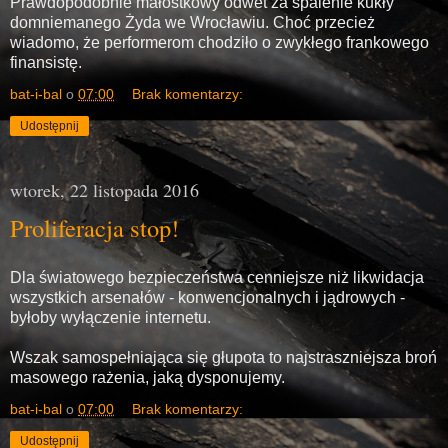
Prawdopodobnie małostkowy odwet za spalenie kukły
domniemanego Żyda we Wrocławiu. Choć przecież
wiadomo, że performerom chodziło o zwykłego frankowego
finansistę.
bat-i-bal
o
07:00
Brak komentarzy:
Udostępnij
wtorek, 22 listopada 2016
Proliferacja stop!
Dla światowego bezpieczeństwa cenniejsze niż likwidacja
wszystkich arsenałów - konwencjonalnych i jądrowych -
byłoby wyłączenie internetu.
Wszak samospełniająca się głupota to najstraszniejsza broń
masowego rażenia, jaką dysponujemy.
bat-i-bal
o
07:00
Brak komentarzy:
Udostępnij