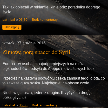
Tak jak obiecali w reklamie, kinie oraz poradniku dobrego
życia.
bat-i-bal
o
06:30
Brak komentarzy:
Udostępnij
wtorek, 27 grudnia 2016
Zimową porą spacer do Syrii
Europa - w osobach najodporniejszych na mróz
pięknoduchów - odsyła do Aleppo niewłaściwych ludzi.
Przecież na każdym podwórku czeka zamiast tego idiota, co
to zawsze guza szuka. Najchętniej na obcym czole.
Niech więc rusza, jeden z drugim. Krzyżyk na drogę. I
półksiężyc też.
bat-i-bal
o
06:00
Brak komentarzy: