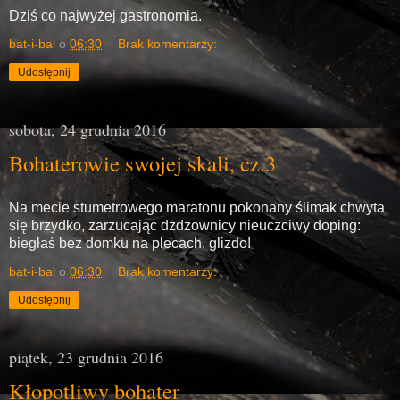
Dziś co najwyżej gastronomia.
bat-i-bal
o
06:30
Brak komentarzy:
Udostępnij
sobota, 24 grudnia 2016
Bohaterowie swojej skali, cz.3
Na mecie stumetrowego maratonu pokonany ślimak chwyta
się brzydko, zarzucając dżdżownicy nieuczciwy doping:
biegłaś bez domku na plecach, glizdo!
bat-i-bal
o
06:30
Brak komentarzy:
Udostępnij
piątek, 23 grudnia 2016
Kłopotliwy bohater