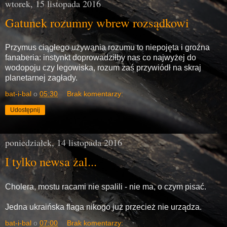
wtorek, 15 listopada 2016
Gatunek rozumny wbrew rozsądkowi
Przymus ciągłego używania rozumu to niepojęta i groźna
fanaberia: instynkt doprowadziłby nas co najwyżej do
wodopoju czy legowiska, rozum zaś przywiódł na skraj
planetarnej zagłady.
bat-i-bal
o
05:30
Brak komentarzy:
Udostępnij
poniedziałek, 14 listopada 2016
I tylko newsa żal...
Cholera, mostu racami nie spalili - nie ma, o czym pisać.
Jedna ukraińska flaga nikogo już przecież nie urządza.
bat-i-bal
o
07:00
Brak komentarzy: