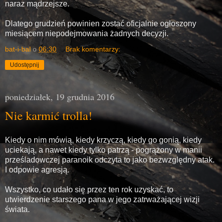
naraz mądrzejsze.
Dlatego grudzień powinien zostać oficjalnie ogłoszony
miesiącem niepodejmowania żadnych decyzji.
bat-i-bal
o
06:30
Brak komentarzy:
Udostępnij
poniedziałek, 19 grudnia 2016
Nie karmić trolla!
Kiedy o nim mówią, kiedy krzyczą, kiedy go gonią, kiedy
uciekają, a nawet kiedy tylko patrzą - pogrążony w manii
prześladowczej paranoik odczyta to jako bezwzględny atak.
I odpowie agresją.
Wszystko, co udało się przez ten rok uzyskać, to
utwierdzenie starszego pana w jego zatrważającej wizji
świata.