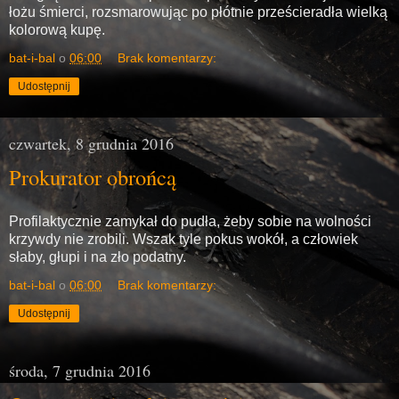
łożu śmierci, rozsmarowując po płótnie prześcieradła wielką
kolorową kupę.
bat-i-bal
o
06:00
Brak komentarzy:
Udostępnij
czwartek, 8 grudnia 2016
Prokurator obrońcą
Profilaktycznie zamykał do pudła, żeby sobie na wolności
krzywdy nie zrobili. Wszak tyle pokus wokół, a człowiek
słaby, głupi i na zło podatny.
bat-i-bal
o
06:00
Brak komentarzy:
Udostępnij
środa, 7 grudnia 2016