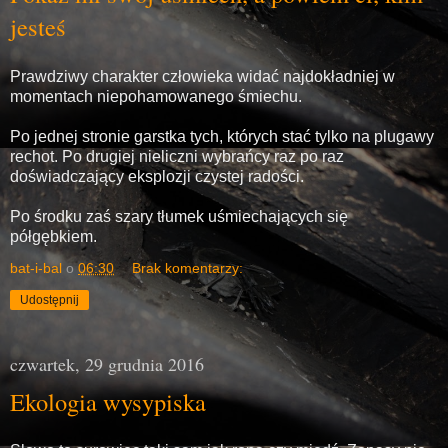
jesteś
Prawdziwy charakter człowieka widać najdokładniej w
momentach niepohamowanego śmiechu.
Po jednej stronie garstka tych, których stać tylko na plugawy
rechot. Po drugiej nieliczni wybrańcy raz po raz
doświadczający eksplozji czystej radości.
Po środku zaś szary tłumek uśmiechających się
półgębkiem.
bat-i-bal
o
06:30
Brak komentarzy:
Udostępnij
czwartek, 29 grudnia 2016
Ekologia wysypiska