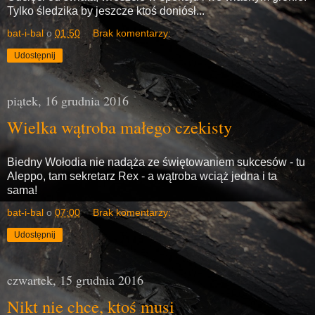
Tylko śledzika by jeszcze ktoś doniósł...
bat-i-bal
o
01:50
Brak komentarzy:
Udostępnij
piątek, 16 grudnia 2016
Wielka wątroba małego czekisty
Biedny Wołodia nie nadąża ze świętowaniem sukcesów - tu
Aleppo, tam sekretarz Rex - a wątroba wciąż jedna i ta
sama!
bat-i-bal
o
07:00
Brak komentarzy:
Udostępnij
czwartek, 15 grudnia 2016
Nikt nie chce, ktoś musi