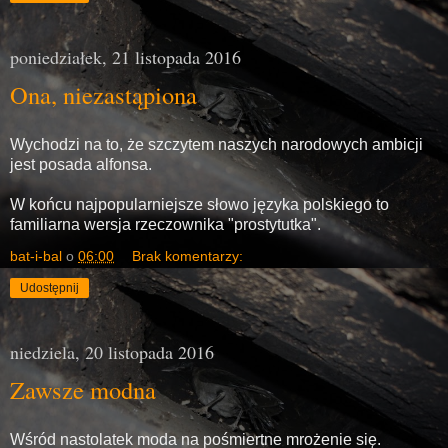
poniedziałek, 21 listopada 2016
Ona, niezastąpiona
Wychodzi na to, że szczytem naszych narodowych ambicji
jest posada alfonsa.
W końcu najpopularniejsze słowo języka polskiego to
familiarna wersja rzeczownika "prostytutka".
bat-i-bal
o
06:00
Brak komentarzy:
Udostępnij
niedziela, 20 listopada 2016
Zawsze modna
Wśród nastolatek moda na pośmiertne mrożenie się.