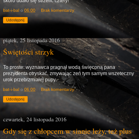
skoro udało się strzelić cztery!
bat-i-bal
o
06:00
Brak komentarzy:
Udostępnij
piątek, 25 listopada 2016
Świętości strzyk
To proste: wyznawca pragnął wodą święconą pana
prezydenta otryskać, zmywając zeń tym samym wszeteczny
urok przebrzmiałej pupy.
bat-i-bal
o
06:00
Brak komentarzy:
Udostępnij
czwartek, 24 listopada 2016
Gdy się z chłopcem w sianie leży, też plus