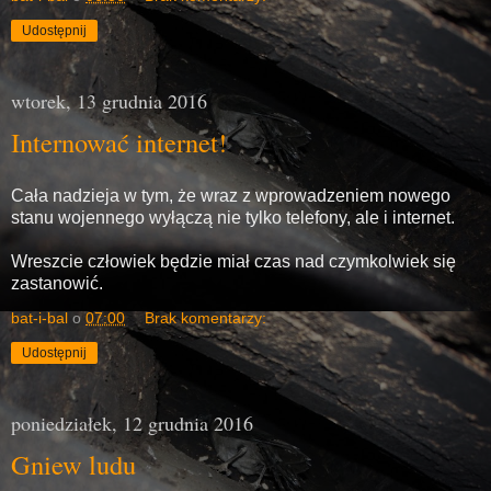
Udostępnij
wtorek, 13 grudnia 2016
Internować internet!
Cała nadzieja w tym, że wraz z wprowadzeniem nowego
stanu wojennego wyłączą nie tylko telefony, ale i internet.
Wreszcie człowiek będzie miał czas nad czymkolwiek się
zastanowić.
bat-i-bal
o
07:00
Brak komentarzy:
Udostępnij
poniedziałek, 12 grudnia 2016
Gniew ludu