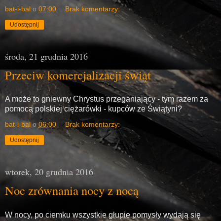
bat-i-bal
o
07:00
Brak komentarzy:
Udostępnij
środa, 21 grudnia 2016
Przeciw komercjalizacji świąt
A może to gniewny Chrystus przeganiający - tym razem za
pomocą polskiej ciężarówki - kupców ze Świątyni?
bat-i-bal
o
06:00
Brak komentarzy:
Udostępnij
wtorek, 20 grudnia 2016
Noc zrównania nocy z nocą
W nocy, po ciemku wszystkie głupie pomysły wydają się