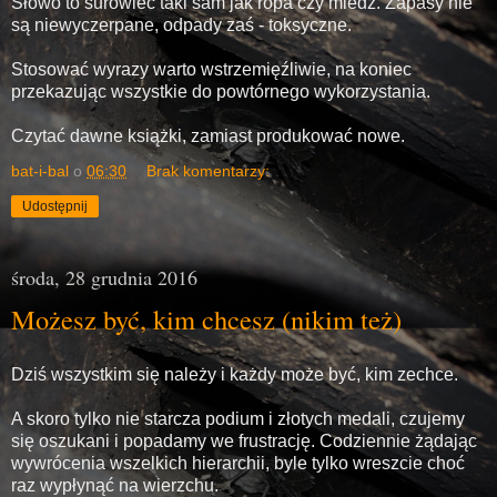
Słowo to surowiec taki sam jak ropa czy miedź. Zapasy nie
są niewyczerpane, odpady zaś - toksyczne.
Stosować wyrazy warto wstrzemięźliwie, na koniec
przekazując wszystkie do powtórnego wykorzystania.
Czytać dawne książki, zamiast produkować nowe.
bat-i-bal
o
06:30
Brak komentarzy:
Udostępnij
środa, 28 grudnia 2016
Możesz być, kim chcesz (nikim też)
Dziś wszystkim się należy i każdy może być, kim zechce.
A skoro tylko nie starcza podium i złotych medali, czujemy
się oszukani i popadamy we frustrację. Codziennie żądając
wywrócenia wszelkich hierarchii, byle tylko wreszcie choć
raz wypłynąć na wierzchu.