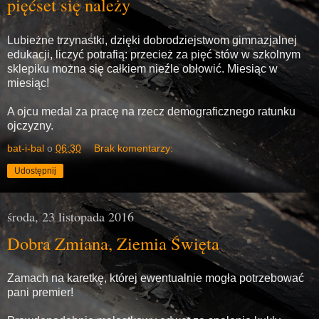
pięćset się należy
Lubieżne trzynastki, dzięki dobrodziejstwom gimnazjalnej
edukacji, liczyć potrafią: przecież za pięć stów w szkolnym
sklepiku można się całkiem nieźle obłowić. Miesiąc w
miesiąc!
A ojcu medal za pracę na rzecz demograficznego ratunku
ojczyzny.
bat-i-bal
o
06:30
Brak komentarzy:
Udostępnij
środa, 23 listopada 2016
Dobra Zmiana, Ziemia Święta
Zamach na karetkę, której ewentualnie mogła potrzebować
pani premier!