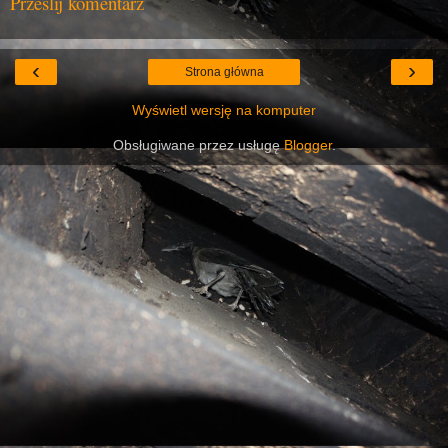
Prześlij komentarz
‹
›
Strona główna
Wyświetl wersję na komputer
Obsługiwane przez usługę
Blogger
.