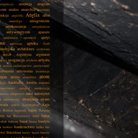
amunicja
anagram
amputacja
tyzm
anarchia
analiza
anatomia
Anglia
neksja
anioł
angielski
antagonizm
ć
anoreksja
antykoncepcja
antypolonizm
antysemityzm
apanaże
apetyt
apartament
apartheid
psa
apteka
apostazja
Arab
audyjska
architektura
archiwum
areszt
Argentyna
argument
arogancja
artysta
menia
artyleria
a
asceza
asekuranctwo
asertywność
astronauta
astronomia
asymilacja
atom
wizm
ateizm
atmosfera
Australia
Austria
kcja
autarkia
autocenzura
autograf
autokreacja
autorytet
autor
onomia
autoportret
a
awangarda
awans
autosugestia
Azja
awaria
azbest
Azerbejdżan
bagno
a
Babilon
bagażnik
Bahamy
eria
balon
bal
Balcerowicz
balet
banał
bandyta
ałtyk
bałwan
banan
k
bankructwo
bankiet
bańka
bar
two
Barcelona
barter
basen
baterie
Belgia