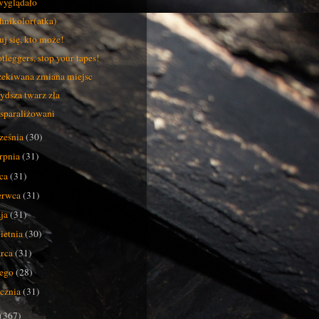
wyglądało
hnikolor(atka)
uj się, kto może!
tleggers, stop your tapes!
ekiwana zmiana miejsc
ydsza twarz zła
sparaliżowani
ześnia
(30)
erpnia
(31)
pca
(31)
erwca
(31)
ja
(31)
ietnia
(30)
rca
(31)
tego
(28)
ycznia
(31)
(367)