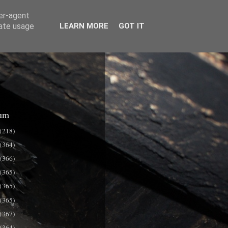
ser-agent
rate usage
LEARN MORE
GOT IT
um
(218)
(364)
(366)
(365)
(365)
(365)
(367)
(364)