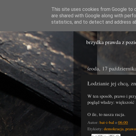
This site uses cookies from Google to de
are shared with Google along with perfo
Miast
statistics, and to detect and address a
brzydka prawda z poz
środa, 17 październik
Łodzianie jej chcą, z
W ten sposób, prawo i prz
pogląd władzy: większość
O ile, to nasza racja.
Autor:
bat-i-bal
o
06:00
Etykiety:
demokracja
,
prawo