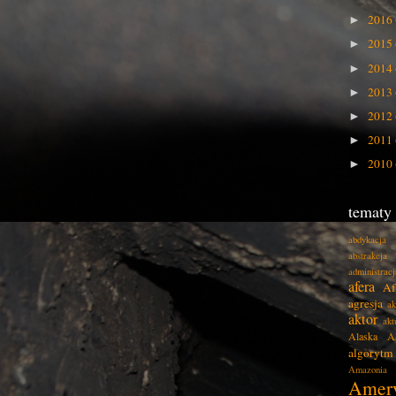
2016
►
2015
►
2014
►
2013
►
2012
►
2011
►
2010
►
tematy
abdykacja
abstrakcja
administracj
afera
Af
agresja
ak
aktor
akt
Alaska
A
algorytm
Amazonia
Amer