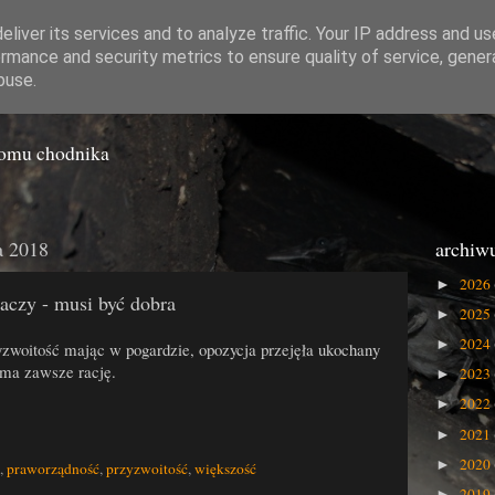
liver its services and to analyze traffic. Your IP address and u
rmance and security metrics to ensure quality of service, gene
o Gówna
buse.
iomu chodnika
a 2018
archiw
2026
►
naczy - musi być dobra
2025
►
2024
►
yzwoitość mając w pogardzie, opozycja przejęła ukochany
 ma zawsze rację.
2023
►
2022
►
2021
►
2020
►
,
praworządność
,
przyzwoitość
,
większość
2019
►