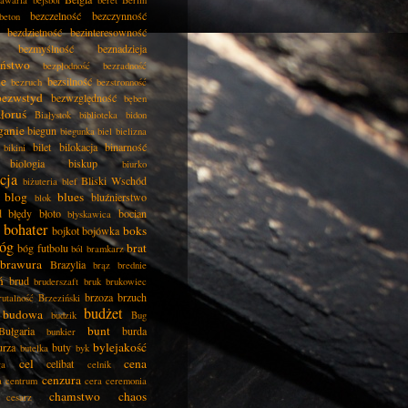
awaria
bejsbol
beret
Berlin
bezczelność
bezczynność
beton
bezdzietność
bezinteresowność
bezmyślność
beznadzieja
eństwo
bezpłodność
bezradność
ie
bezsilność
bezruch
bezstronność
bezwstyd
bezwzględność
bęben
łoruś
Białystok
biblioteka
bidon
ganie
biegun
biegunka
biel
bielizna
bilet
bilokacja
binarność
bikini
biologia
biskup
biurko
cja
Bliski Wschód
biżuteria
blef
blog
blues
bluźnierstwo
blok
d
błędy
błoto
bocian
błyskawica
bohater
boks
bojkot
bojówka
óg
brat
bóg futbolu
ból
bramkarz
brawura
Brazylia
brąz
brednie
ń
brud
bruderszaft
bruk
brukowiec
brzoza
brzuch
rutalność
Brzeziński
budżet
budowa
budzik
Bug
bunt
Bułgaria
burda
bunkier
bylejakość
urza
buty
butelka
byk
cel
cena
celibat
ła
celnik
cenzura
a
centrum
cera
ceremonia
chamstwo
chaos
cesarz