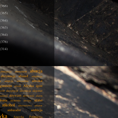
(366)
(365)
(364)
(363)
(364)
(376)
(314)
aborcja
abnegacja
abonament
absurd
abstynencja
adaptacja
adwokat
a
adopcja
adrenalina
ganistan
Afryka
agent
afront
cent
akceptacja
aklamacja
aksjomat
aktywizm
ualność
aktywność
alarm
lbania
alfabet
alchemia
alergia
alkohol
alternatywa
amator
ambicja
ambasador
yka
Ameryka Południowa