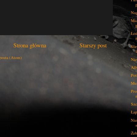
Na
Mid
Łod
Strona główna
Starszy post
Sła
posta (Atom)
Nie
Alb
Pot
Mul
Pro
Szc
Łap
Nie
Żeb