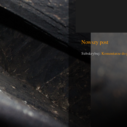
Nowszy post
Subskrybuj:
Komentarze do 