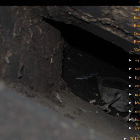
Tec
Rat
Boo
Ocz
Brz
Nie
wr
►
si
►
li
►
cz
►
ma
►
kw
►
ma
►
lu
►
st
►
2017
►