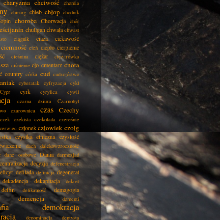
charyzma
chciwość
chemia
ny
chłop
chleb
chirurg
chodnik
choroba
opin
Chorwacja
chór
eścijanin
chuligan
chwała
chwast
ciąża
ciekawość
asto
ciągnik
ciemność
ciepło
cierpienie
cień
ść
ciężar
cieśnina
ciężarówka
isza
cnota
cło
cmentarz
ciśnienie
cud
ć
country
córka
cudzołóstwo
aniak
cyberatak
cyfryzacja
cykl
cyrk
Cypr
cyrylica
cywil
acja
czarna dziura
Czarnobyl
czas
Czechy
two
czarownica
czek
czekista
czekolada
czereśnie
człowiek
czołg
członek
zerwiec
ystka
czystka etniczna
czystość
ćwiczenie
dach
dalekowzroczność
Dania
e
dane osobowe
darmozjad
centralizacja
decyzja
defenestracja
eficyt
defilada
degenerat
definicja
dekadencja
dekapitacja
dekret
delfin
demagogia
delikatność
demencja
dementi
fia
demokracja
racja
denominacja
dentysta