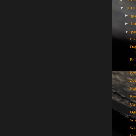
2018
▼
gr
►
li
►
pa
▼
Bo 
Dał
Pol
Kwe
Zde
Naj
Koc
Cię
Od
W z
Wsk
I k