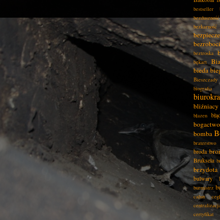
B
bestseller
bezduszność
bezkarność
bezpiecz
bezroboc
beztroska
Bia
bękart
bieda
bie
Bieszczady
biografia
biurokra
bliźniacy
błą
błazen
bogactwo
B
bomba
braterstwo
bro
broda
Bruksela
b
brzydota
bulwary
b
burmistrz
całun
ceg
centralizacj
certyfikat