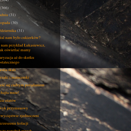
(366)
udnia
(31)
stopada
(30)
ździernika
(31)
żal nam było cukierków?
 nam przykład Łukasiewicz,
jak oświetlać mamy
aryzacja aż do skutku
ostatecznego
stia skali
rzaki i mateczniki
eść się cudzym pożądaniem
hajta mnie!
cie etatów
wyk przymusowy
wycięstwie zjednoczeni
rzeszenie kolacji
to tu popełnił grzech