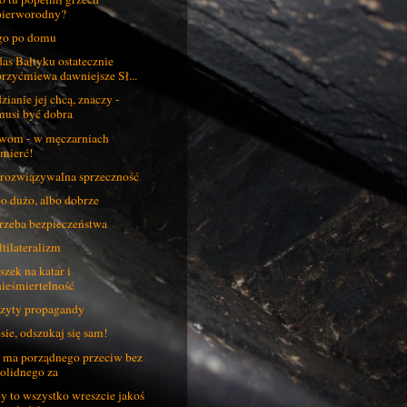
pierworodny?
go po domu
as Bałtyku ostatecznie
przyćmiewa dawniejsze Sł...
zianie jej chcą, znaczy -
musi być dobra
wom - w męczarniach
śmierć!
rozwiązywalna sprzeczność
o dużo, albo dobrze
rzeba bezpieczeństwa
tilateralizm
szek na katar i
nieśmiertelność
zyty propagandy
sie, odszukaj się sam!
 ma porządnego przeciw bez
solidnego za
y to wszystko wreszcie jakoś