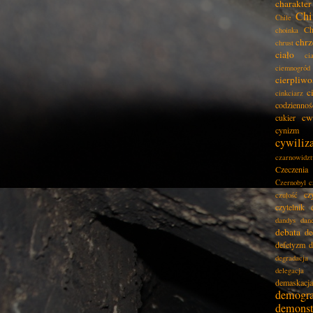
charakter
Chi
Chile
Ch
choinka
chrz
chrust
ciało
ci
ciemnogród
cierpliwo
c
cinkciarz
codziennoś
cw
cukier
cynizm
cywiliz
czarnowidz
Czeczenia
Czernobyl
c
cz
czułość
czytelnik
dandys
dan
debata
de
defetyzm
d
degradacja
delegacja
demaskacja
demogra
demonst