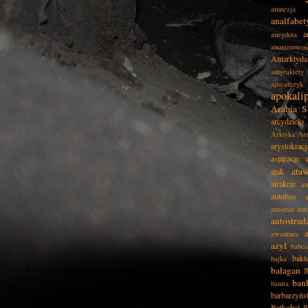
amnezja
analfabe
a
anegdota
anonimowoś
Antarktyda
antyrakiety
aparatczyk
apokali
Arabia S
arcydzieło
Arktyka
Ar
arystokracj
aspiracje
ata
atak
atrakcje
au
autobus
automat
aut
autostrad
awantura
azyl
babci
bakt
bajka
bałagan
B
ban
banita
barbarzyńs
Batkobal