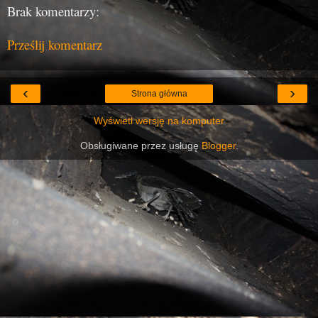
Brak komentarzy:
Prześlij komentarz
‹
›
Strona główna
Wyświetl wersję na komputer
Obsługiwane przez usługę
Blogger
.