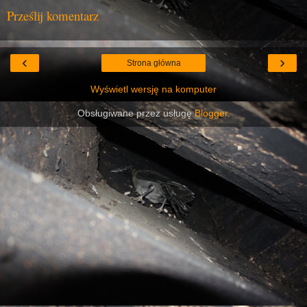
Prześlij komentarz
‹
›
Strona główna
Wyświetl wersję na komputer
Obsługiwane przez usługę
Blogger
.