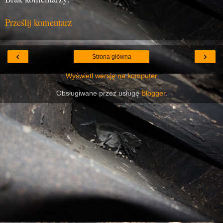
Prześlij komentarz
‹
›
Strona główna
Wyświetl wersję na komputer
Obsługiwane przez usługę
Blogger
.