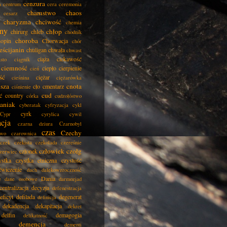
cenzura
a
centrum
cera
ceremonia
chamstwo
chaos
cesarz
charyzma
chciwość
chemia
ny
chłop
chirurg
chleb
chodnik
choroba
opin
Chorwacja
chór
eścijanin
chuligan
chwała
chwast
ciąża
ciekawość
asto
ciągnik
ciemność
ciepło
cierpienie
cień
ść
ciężar
cieśnina
ciężarówka
isza
cnota
cło
cmentarz
ciśnienie
cud
ć
country
córka
cudzołóstwo
aniak
cyberatak
cyfryzacja
cykl
cyrk
Cypr
cyrylica
cywil
acja
czarna dziura
Czarnobyl
czas
Czechy
two
czarownica
czek
czekista
czekolada
czereśnie
człowiek
czołg
członek
zerwiec
ystka
czystka etniczna
czystość
ćwiczenie
dach
dalekowzroczność
Dania
e
dane osobowe
darmozjad
centralizacja
decyzja
defenestracja
eficyt
defilada
degenerat
definicja
dekadencja
dekapitacja
dekret
delfin
demagogia
delikatność
demencja
dementi