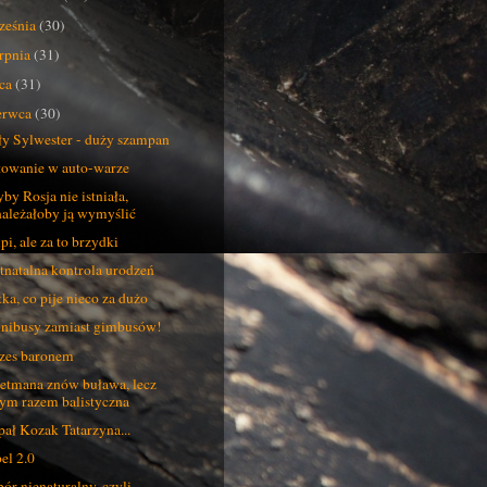
ześnia
(30)
erpnia
(31)
pca
(31)
erwca
(30)
y Sylwester - duży szampan
owanie w auto-warze
by Rosja nie istniała,
należałoby ją wymyślić
pi, ale za to brzydki
tnatalna kontrola urodzeń
ka, co pije nieco za dużo
ibusy zamiast gimbusów!
zes baronem
etmana znów buława, lecz
tym razem balistyczna
pał Kozak Tatarzyna...
el 2.0
ór nienaturalny, czyli