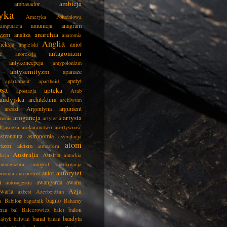
ambicja
ambasador
yka
Ameryka Południowa
amunicja
anagram
amputacja
tyzm
anarchia
analiza
anatomia
Anglia
neksja
anioł
angielski
antagonizm
ć
anoreksja
antykoncepcja
antypolonizm
antysemityzm
apanaże
apetyt
apartament
apartheid
psa
apteka
apostazja
Arab
audyjska
architektura
archiwum
areszt
Argentyna
argument
arogancja
artysta
menia
artyleria
a
asceza
asekuranctwo
asertywność
astronauta
astronomia
asymilacja
atom
wizm
ateizm
atmosfera
Australia
Austria
kcja
autarkia
autocenzura
autograf
autokreacja
autorytet
autor
onomia
autoportret
a
awangarda
awans
autosugestia
Azja
awaria
azbest
Azerbejdżan
bagno
a
Babilon
bagażnik
Bahamy
eria
balon
bal
Balcerowicz
balet
banał
bandyta
ałtyk
bałwan
banan