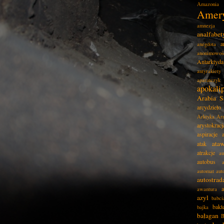
Amazonia
Amer
amnezja
analfabe
a
anegdota
anonimowoś
Antarktyda
antyrakiety
aparatczyk
apokali
Arabia S
arcydzieło
Arktyka
Ar
arystokracj
aspiracje
ata
atak
atrakcje
au
autobus
automat
aut
autostrad
awantura
azyl
babci
bakt
bajka
bałagan
B