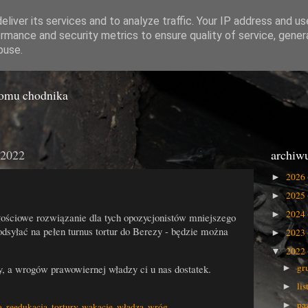
liver its services and to analyze traffic. Your IP address and u
rmance and security metrics to ensure quality of service, gene
o Gówna
buse.
iomu chodnika
 2022
archiw
2026
►
2025
►
2024
►
złościowe rozwiązanie dla tych opozycjonistów mniejszego
 odsyłać na pełen turnus tortur do Berezy - będzie można
2023
►
2022
▼
gr
y, a wrogów prawowiernej władzy ci u nas dostatek.
►
li
►
pa
►
a
,
reedukacja
,
tortury
,
wakacje
,
władza
,
wróg