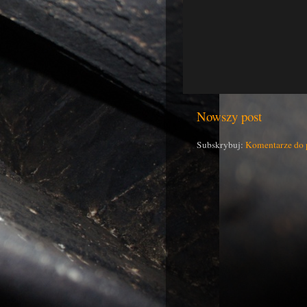
Nowszy post
Subskrybuj:
Komentarze do 