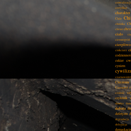
centralizacj
certyfikat
charakter
Chi
Chile
Ch
choinka
chrz
chrust
ciało
ci
ciemnogród
cierpliwo
c
cinkciarz
codziennoś
cw
cukier
cynizm
cywiliz
czarnowidz
Czeczenia
Czernobyl
c
cz
czułość
czytelnik
dandys
dan
debata
de
defetyzm
d
degradacja
delegacja
demaskacja