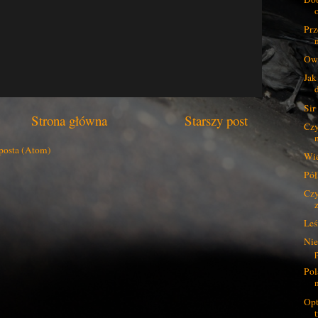
Prz
Ow
Jak
Sir
Strona główna
Starszy post
Czy
posta (Atom)
Wie
Pół
Czy
Leś
Nie
Pol
Opt