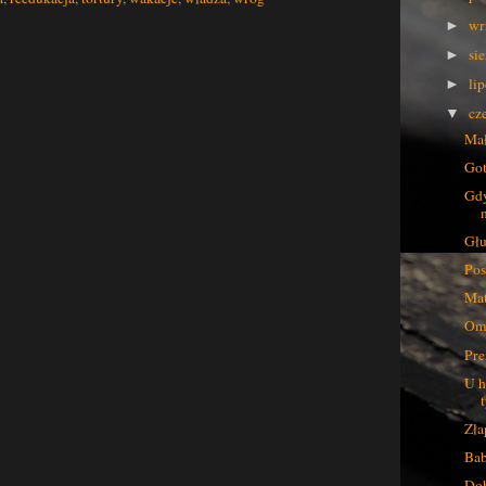
wr
►
si
►
li
►
cz
▼
Mał
Got
Gdy
Głu
Pos
Mat
Omn
Pre
U h
Zła
Bab
Dob