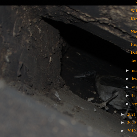
W 
Kre
Nie
Kad
Dzi
Tes
ma
►
kw
►
ma
►
lu
►
st
►
2021
►
2020
►
2019
►