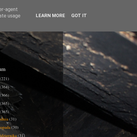
ser-agent
rate usage
LEARN MORE
GOT IT
um
(221)
(364)
(366)
(365)
(365)
udnia
(31)
stopada
(30)
ździernika
(31)