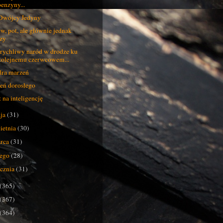
benzyny...
Dwójcy Jedyny
w, pot, ale głównie jednak
łzy
rychliwy naród w drodze ku
kolejnemu czerwcowem...
ra marzeń
eń dorosłego
t na inteligencję
ja
(31)
ietnia
(30)
rca
(31)
tego
(28)
ycznia
(31)
(365)
(367)
(364)