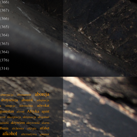
(366)
(367)
(366)
(365)
(364)
(363)
(364)
(376)
(314)
aborcja
abnegacja
abonament
absurd
abstynencja
adaptacja
adwokat
a
adopcja
adrenalina
ganistan
Afryka
agent
afront
cent
akceptacja
aklamacja
aksjomat
aktywizm
ualność
aktywność
alarm
lbania
alfabet
alchemia
alergia
alkohol
alternatywa
amator