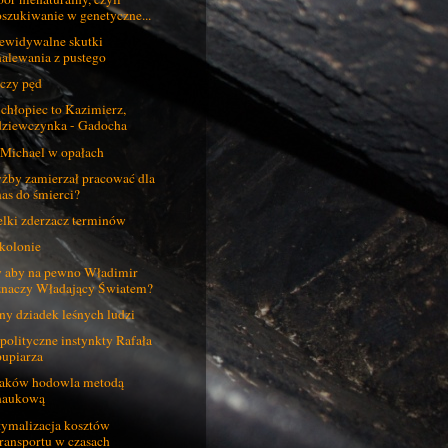
oszukiwanie w genetyczne...
ewidywalne skutki
nalewania z pustego
czy pęd
 chłopiec to Kazimierz,
dziewczynka - Gadocha
 Michael w opałach
żby zamierzał pracować dla
nas do śmierci?
lki zderzacz terminów
kolonie
 aby na pewno Władimir
znaczy Władający Światem?
ny dziadek leśnych ludzi
polityczne instynkty Rafała
pupiarza
aków hodowla metodą
naukową
ymalizacja kosztów
transportu w czasach