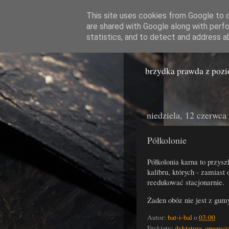
This site uses cookies from Google to de
are shared with Google along with perfo
Miast
statistics, and to detect and address a
brzydka prawda z poz
niedziela, 12 czerwca
Półkolonie
Półkolonia karna to przys
kalibru, których - zamiast
reedukować stacjonarnie.
Żaden obóz nie jest z gum
Autor:
bat-i-bal
o
03:00
Etykiety:
dyktatura
,
opozycj