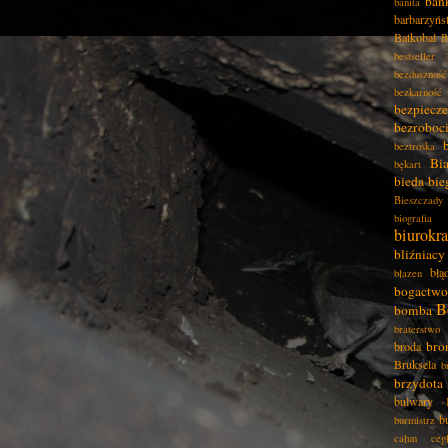
ban
banita
barbarzyńs
Batkobal
B
bestseller
bezduszność
bezkarność
bezpiecz
bezroboc
beztroska
Bia
bękart
bieda
bie
Bieszczady
biografia
biurokra
bliźniacy
błą
błazen
bogactwo
B
bomba
braterstwo
bro
broda
Bruksela
b
brzydota
bulwary
b
burmistrz
całun
ceg