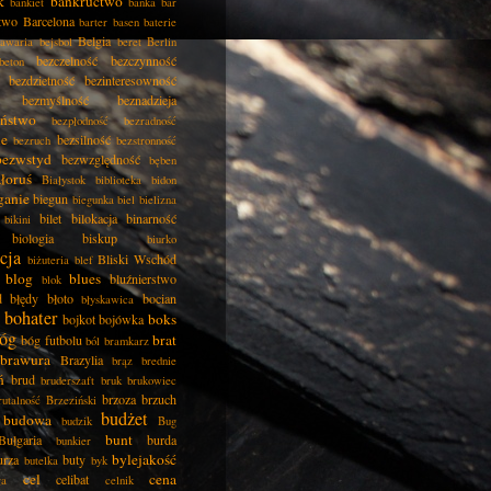
k
bankructwo
bankiet
bańka
bar
two
Barcelona
barter
basen
baterie
Belgia
awaria
bejsbol
beret
Berlin
bezczelność
bezczynność
beton
bezdzietność
bezinteresowność
bezmyślność
beznadzieja
eństwo
bezpłodność
bezradność
ie
bezsilność
bezruch
bezstronność
bezwstyd
bezwzględność
bęben
łoruś
Białystok
biblioteka
bidon
ganie
biegun
biegunka
biel
bielizna
bilet
bilokacja
binarność
bikini
biologia
biskup
biurko
cja
Bliski Wschód
biżuteria
blef
blog
blues
bluźnierstwo
blok
d
błędy
błoto
bocian
błyskawica
bohater
boks
bojkot
bojówka
óg
brat
bóg futbolu
ból
bramkarz
brawura
Brazylia
brąz
brednie
ń
brud
bruderszaft
bruk
brukowiec
brzoza
brzuch
rutalność
Brzeziński
budżet
budowa
budzik
Bug
bunt
Bułgaria
burda
bunkier
bylejakość
urza
buty
butelka
byk
cel
cena
celibat
ła
celnik