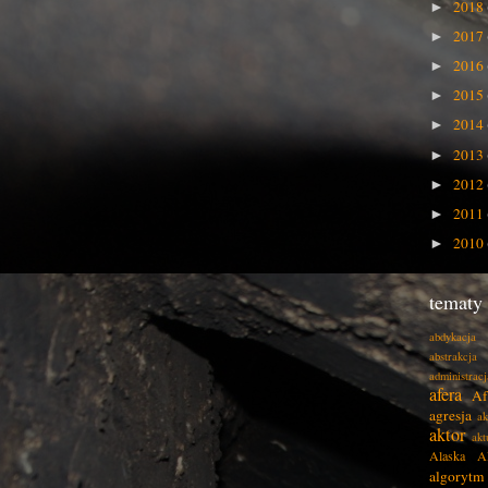
2018
►
2017
►
2016
►
2015
►
2014
►
2013
►
2012
►
2011
►
2010
►
tematy
abdykacja
abstrakcja
administracj
afera
Af
agresja
ak
aktor
akt
Alaska
A
algorytm