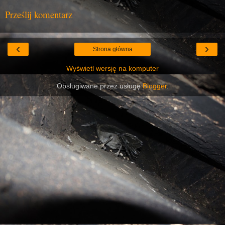
Prześlij komentarz
‹
›
Strona główna
Wyświetl wersję na komputer
Obsługiwane przez usługę
Blogger
.