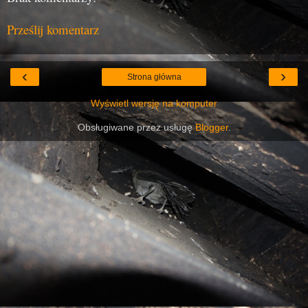
Prześlij komentarz
‹
›
Strona główna
Wyświetl wersję na komputer
Obsługiwane przez usługę
Blogger
.