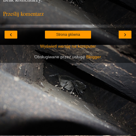
Prześlij komentarz
‹
›
Strona główna
Wyświetl wersję na komputer
Obsługiwane przez usługę
Blogger
.