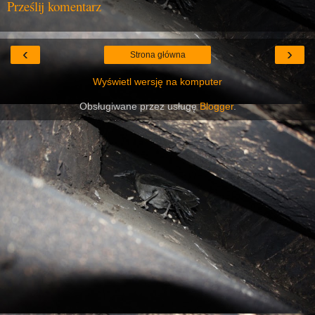
Prześlij komentarz
‹
›
Strona główna
Wyświetl wersję na komputer
Obsługiwane przez usługę
Blogger
.