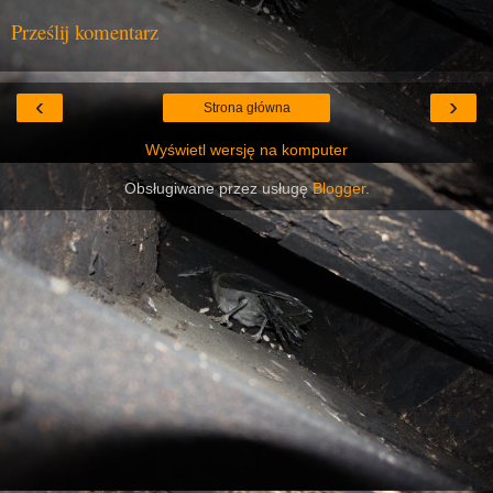
Prześlij komentarz
‹
›
Strona główna
Wyświetl wersję na komputer
Obsługiwane przez usługę
Blogger
.