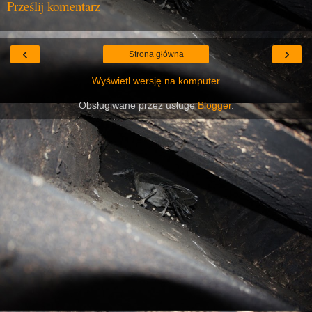
Prześlij komentarz
‹
›
Strona główna
Wyświetl wersję na komputer
Obsługiwane przez usługę
Blogger
.