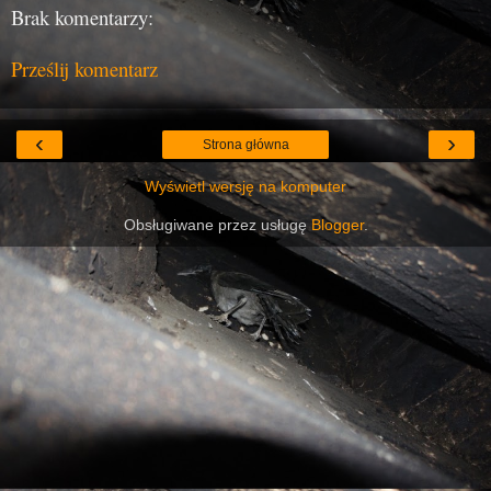
Brak komentarzy:
Prześlij komentarz
‹
›
Strona główna
Wyświetl wersję na komputer
Obsługiwane przez usługę
Blogger
.