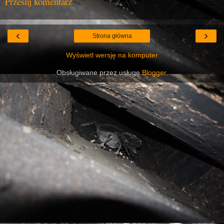
Prześlij komentarz
‹
›
Strona główna
Wyświetl wersję na komputer
Obsługiwane przez usługę
Blogger
.