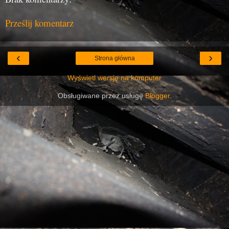
Prześlij komentarz
‹
›
Strona główna
Wyświetl wersję na komputer
Obsługiwane przez usługę
Blogger
.