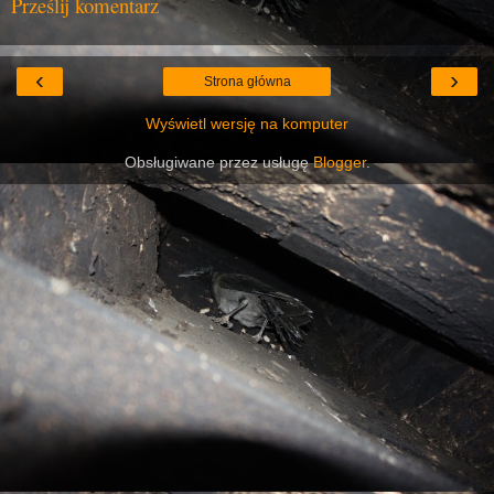
Prześlij komentarz
‹
›
Strona główna
Wyświetl wersję na komputer
Obsługiwane przez usługę
Blogger
.