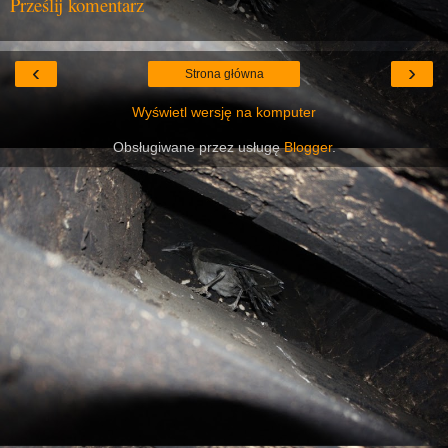
Prześlij komentarz
‹
›
Strona główna
Wyświetl wersję na komputer
Obsługiwane przez usługę
Blogger
.