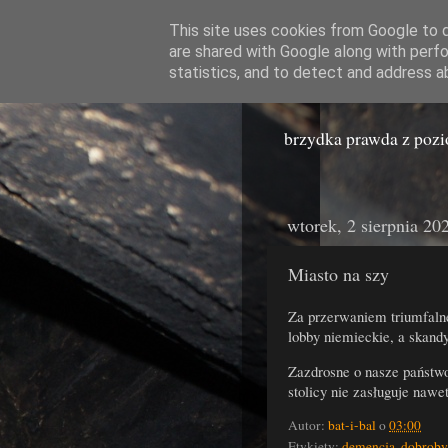
This site uses cookies from Google to de
are shared with Google along with perfo
Miast
statistics, and to detect and address a
brzydka prawda z poz
wtorek, 2 sierpnia 20
Miasto na szy
Za przerwaniem triumfalne
lobby niemieckie, a skand
Zazdrosne o nasze państwo
stolicy nie zasługuje nawe
Autor:
bat-i-bal
o
03:00
Etykiety:
demencja
,
dobroby