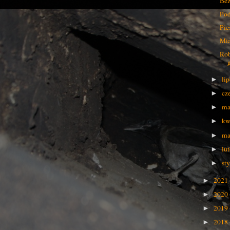
Bez
Pod
Pie
Mia
Rob
li
►
cz
►
ma
►
kw
►
ma
►
lu
►
st
►
2021
►
2020
►
2019
►
2018
►