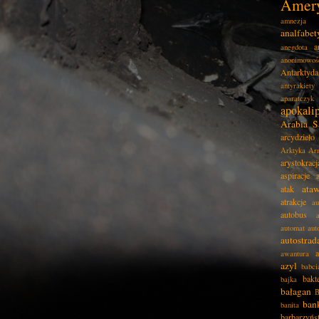
Amer
amnezja
analfabe
a
anegdota
anonimowoś
Antarktyda
antyrakiety
aparatczyk
apokali
Arabia S
arcydzieło
Arktyka
Ar
arystokracj
aspiracje
ata
atak
atrakcje
au
autobus
automat
aut
autostrad
awantura
azyl
babci
bakt
bajka
bałagan
B
ban
banita
barbarzyńs