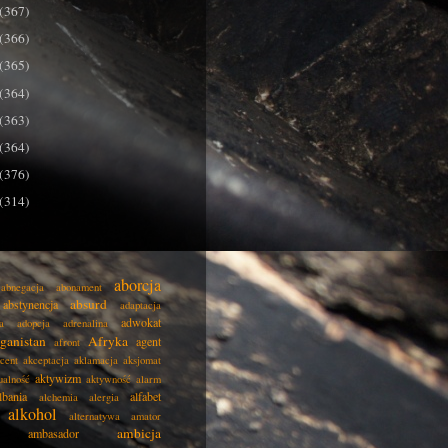
(367)
(366)
(365)
(364)
(363)
(364)
(376)
(314)
aborcja
abnegacja
abonament
absurd
abstynencja
adaptacja
adwokat
a
adopcja
adrenalina
ganistan
Afryka
agent
afront
cent
akceptacja
aklamacja
aksjomat
aktywizm
ualność
aktywność
alarm
lbania
alfabet
alchemia
alergia
alkohol
alternatywa
amator
ambicja
ambasador