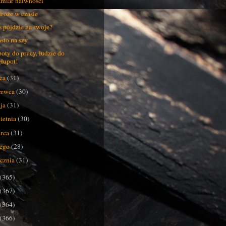
miar naiwności
róże w czasie
s pójdzie na swoje?
sto na szy
oty do pracy, ludzie do
głupot!
pca
(31)
erwca
(30)
ja
(31)
ietnia
(30)
rca
(31)
tego
(28)
ycznia
(31)
(365)
(367)
(364)
(366)