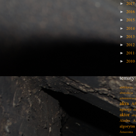
2017
►
2016
►
2015
►
2014
►
2013
►
2012
►
2011
►
2010
►
tematy
abdykacja
abstrakcja
administracj
afera
Af
agresja
ak
aktor
akt
Alaska
A
algorytm
Amazonia