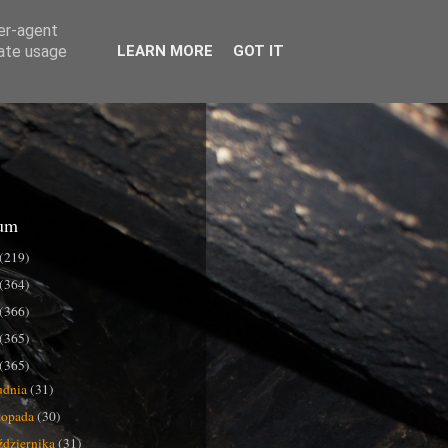
ser-agent
rate usage
LEARN MORE
GOT IT
um
(219)
(364)
(366)
(365)
(365)
udnia
(31)
stopada
(30)
ździernika
(31)