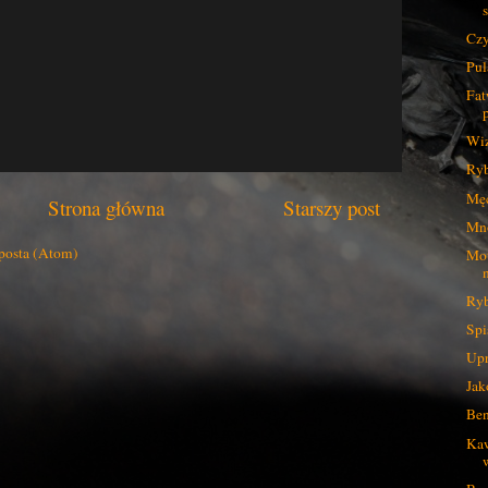
Czy
Pul
Fat
Wiz
Ryb
Męc
Strona główna
Starszy post
Mno
posta (Atom)
Mot
Ryb
Spi
Upr
Jak
Ben
Kaw