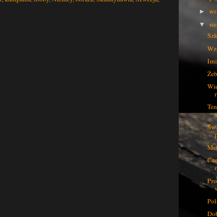
wr
►
si
▼
Szk
Wzo
Imi
Żeb
Wie
Ten
Św.
Met
Cze
Pro
Pol
Dob