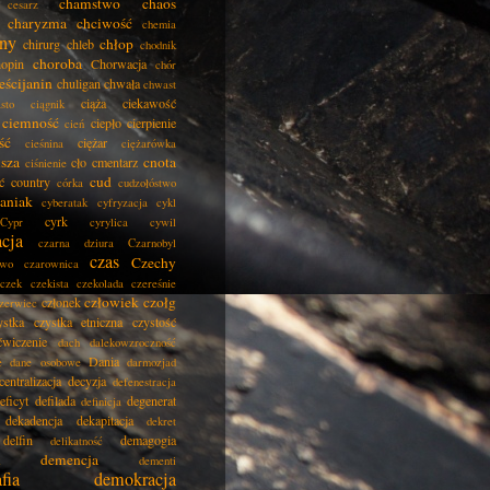
chamstwo
chaos
cesarz
charyzma
chciwość
chemia
ny
chłop
chirurg
chleb
chodnik
choroba
opin
Chorwacja
chór
eścijanin
chuligan
chwała
chwast
ciąża
ciekawość
asto
ciągnik
ciemność
ciepło
cierpienie
cień
ść
ciężar
cieśnina
ciężarówka
isza
cnota
cło
cmentarz
ciśnienie
cud
ć
country
córka
cudzołóstwo
aniak
cyberatak
cyfryzacja
cykl
cyrk
Cypr
cyrylica
cywil
acja
czarna dziura
Czarnobyl
czas
Czechy
two
czarownica
czek
czekista
czekolada
czereśnie
człowiek
czołg
członek
zerwiec
ystka
czystka etniczna
czystość
ćwiczenie
dach
dalekowzroczność
Dania
e
dane osobowe
darmozjad
centralizacja
decyzja
defenestracja
eficyt
defilada
degenerat
definicja
dekadencja
dekapitacja
dekret
delfin
demagogia
delikatność
demencja
dementi
fia
demokracja