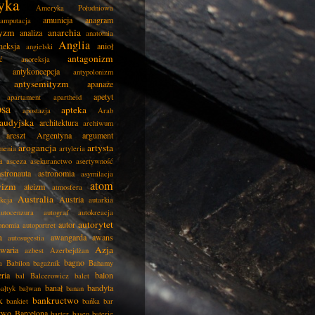
yka
Ameryka Południowa
amunicja
anagram
amputacja
tyzm
anarchia
analiza
anatomia
Anglia
neksja
anioł
angielski
antagonizm
ć
anoreksja
antykoncepcja
antypolonizm
antysemityzm
apanaże
apetyt
apartament
apartheid
psa
apteka
apostazja
Arab
audyjska
architektura
archiwum
areszt
Argentyna
argument
arogancja
artysta
menia
artyleria
a
asceza
asekuranctwo
asertywność
astronauta
astronomia
asymilacja
atom
wizm
ateizm
atmosfera
Australia
Austria
kcja
autarkia
autocenzura
autograf
autokreacja
autorytet
autor
onomia
autoportret
a
awangarda
awans
autosugestia
Azja
awaria
azbest
Azerbejdżan
bagno
a
Babilon
bagażnik
Bahamy
eria
balon
bal
Balcerowicz
balet
banał
bandyta
ałtyk
bałwan
banan
k
bankructwo
bankiet
bańka
bar
two
Barcelona
barter
basen
baterie