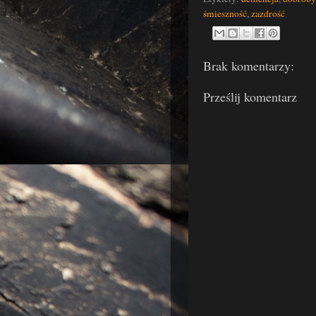
śmieszność
,
zazdrość
Brak komentarzy:
Prześlij komentarz