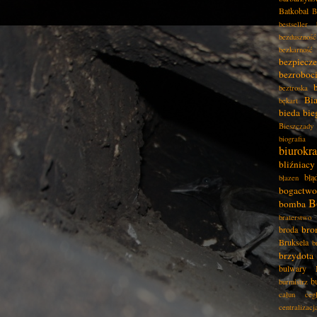
Batkobal
B
bestseller
bezduszność
bezkarność
bezpiecz
bezroboc
beztroska
Bia
bękart
bieda
bie
Bieszczady
biografia
biurokra
bliźniacy
błą
błazen
bogactwo
B
bomba
braterstwo
bro
broda
Bruksela
b
brzydota
bulwary
b
burmistrz
całun
ceg
centralizacj