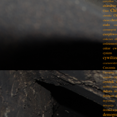
certyfikat
charakter
Chi
Chile
Ch
choinka
chrz
chrust
ciało
ci
ciemnogród
cierpliwo
c
cinkciarz
codziennoś
cw
cukier
cynizm
cywiliz
czarnowidz
Czeczenia
Czernobyl
c
cz
czułość
czytelnik
dandys
dan
debata
de
defetyzm
d
degradacja
delegacja
demaskacja
demogra