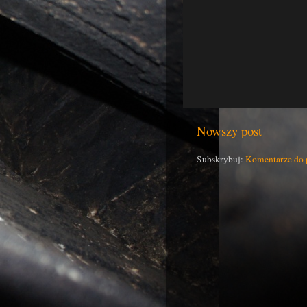
Nowszy post
Subskrybuj:
Komentarze do 