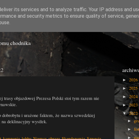
liver its services and to analyze traffic. Your IP address and u
rmance and security metrics to ensure quality of service, gene
o Gówna
buse.
iomu chodnika
22
archiw
2026
►
2025
►
2024
►
j trasy objazdowej Prezesa Polski stoi tym razem nie
ynawskie.
2023
►
2022
▼
 dobrobytu i urażone faktem, że nazwa szwedzkiej
gr
t na deklinacyjny wysiłek.
►
li
►
pa
►
t
,
kampania
,
lobby
,
Niemcy
,
obraza
,
Skandynawia
,
Szwecja
,