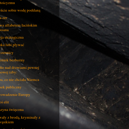
stoicyzmu
ńcie sobie wodę poddaną
a zer
wa alfabetem łacińskim
pisana
ja strategiczna
ka lubi pływać
zennicy
żnik bezbożny
to nad drzwiami pewnej
nowej izby:
a, co nie chciała Niemca
sek publiczny
owadzenie Europy
oś elit
zyna święcona
ały z brodą, kryminały z
wąsikiem