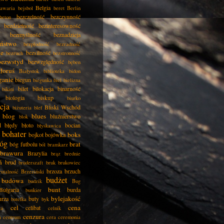
Belgia
awaria
bejsbol
beret
Berlin
bezczelność
bezczynność
beton
bezdzietność
bezinteresowność
bezmyślność
beznadzieja
eństwo
bezpłodność
bezradność
ie
bezsilność
bezruch
bezstronność
bezwstyd
bezwzględność
bęben
łoruś
Białystok
biblioteka
bidon
ganie
biegun
biegunka
biel
bielizna
bilet
bilokacja
binarność
bikini
biologia
biskup
biurko
cja
Bliski Wschód
biżuteria
blef
blog
blues
bluźnierstwo
blok
d
błędy
błoto
bocian
błyskawica
bohater
boks
bojkot
bojówka
óg
brat
bóg futbolu
ból
bramkarz
brawura
Brazylia
brąz
brednie
ń
brud
bruderszaft
bruk
brukowiec
brzoza
brzuch
rutalność
Brzeziński
budżet
budowa
budzik
Bug
bunt
Bułgaria
burda
bunkier
bylejakość
urza
buty
butelka
byk
cel
cena
celibat
ła
celnik
cenzura
a
centrum
cera
ceremonia