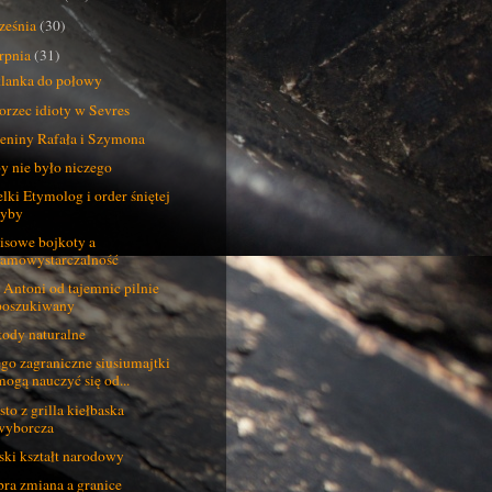
ześnia
(30)
erpnia
(31)
lanka do połowy
rzec idioty w Sevres
eniny Rafała i Szymona
y nie było niczego
lki Etymolog i order śniętej
ryby
isowe bojkoty a
samowystarczalność
 Antoni od tajemnic pilnie
poszukiwany
ody naturalne
go zagraniczne siusiumajtki
mogą nauczyć się od...
sto z grilla kiełbaska
wyborcza
ski kształt narodowy
ra zmiana a granice