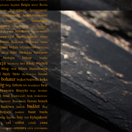
Belgia
awaria
bejsbol
beret
Berlin
bezczelność
bezczynność
beton
bezdzietność
bezinteresowność
bezmyślność
beznadzieja
eństwo
bezpłodność
bezradność
ie
bezsilność
bezruch
bezstronność
bezwstyd
bezwzględność
bęben
łoruś
Białystok
biblioteka
bidon
ganie
biegun
biegunka
biel
bielizna
bilet
bilokacja
binarność
bikini
biologia
biskup
biurko
cja
Bliski Wschód
biżuteria
blef
blog
blues
bluźnierstwo
blok
d
błędy
błoto
bocian
błyskawica
bohater
boks
bojkot
bojówka
óg
brat
bóg futbolu
ból
bramkarz
brawura
Brazylia
brąz
brednie
ń
brud
bruderszaft
bruk
brukowiec
brzoza
brzuch
rutalność
Brzeziński
budżet
budowa
budzik
Bug
bunt
Bułgaria
burda
bunkier
bylejakość
urza
buty
butelka
byk
cel
cena
celibat
ła
celnik
cenzura
a
centrum
cera
ceremonia