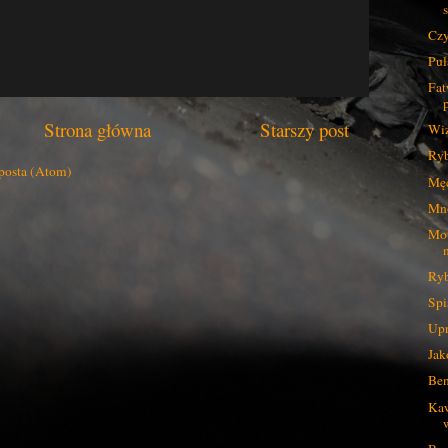
Czy
Pul
Fat
Strona główna
Starszy post
Wiz
Ryb
posta (Atom)
Męc
Mno
Mot
Ryb
Spi
Upr
Jak
Ben
Kaw