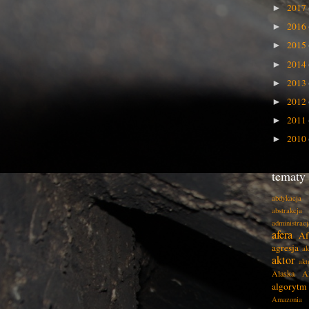
2017
►
2016
►
2015
►
2014
►
2013
►
2012
►
2011
►
2010
►
tematy
abdykacja
abstrakcja
administracj
afera
Af
agresja
ak
aktor
akt
Alaska
A
algorytm
Amazonia