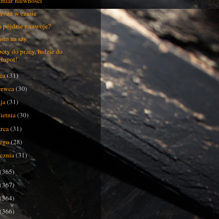
miar naiwności
róże w czasie
s pójdzie na swoje?
sto na szy
oty do pracy, ludzie do
głupot!
pca
(31)
erwca
(30)
ja
(31)
ietnia
(30)
rca
(31)
tego
(28)
ycznia
(31)
(365)
(367)
(364)
(366)