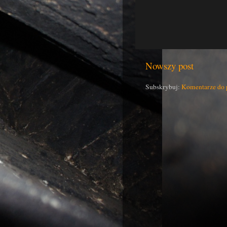
Nowszy post
Subskrybuj:
Komentarze do 