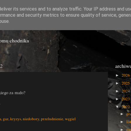
liver its services and to analyze traffic. Your IP address and u
rmance and security metrics to ensure quality of service, gene
o Gówna
buse.
iomu chodnika
22
archiw
2026
►
2025
►
2024
►
kiego za mało?
2023
►
.
2022
▼
gr
►
a
,
gaz
,
kryzys
,
niedobory
,
przeludnienie
,
węgiel
li
►
pa
►