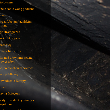
stoicyzmu
ńcie sobie wodę poddaną
a zer
wa alfabetem łacińskim
pisana
ja strategiczna
ka lubi pływać
zennicy
żnik bezbożny
to nad drzwiami pewnej
nowej izby:
a, co nie chciała Niemca
sek publiczny
owadzenie Europy
oś elit
zyna święcona
ały z brodą, kryminały z
wąsikiem