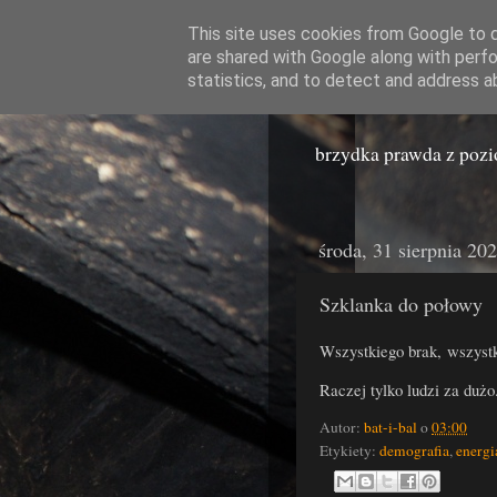
This site uses cookies from Google to de
are shared with Google along with perfo
Miast
statistics, and to detect and address a
brzydka prawda z poz
środa, 31 sierpnia 20
Szklanka do połowy
Wszystkiego brak, wszyst
Raczej tylko ludzi za dużo
Autor:
bat-i-bal
o
03:00
Etykiety:
demografia
,
energi