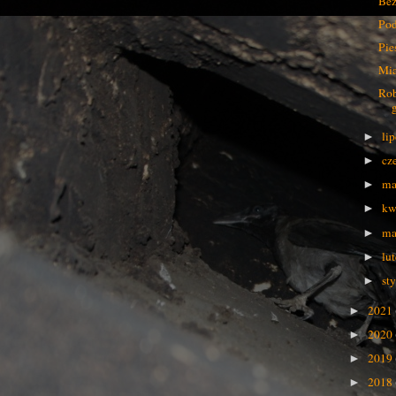
Bez
Pod
Pie
Mia
Rob
li
►
cz
►
ma
►
kw
►
ma
►
lu
►
st
►
2021
►
2020
►
2019
►
2018
►