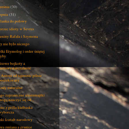
ześnia
(30)
erpnia
(31)
lanka do połowy
rzec idioty w Sevres
eniny Rafała i Szymona
y nie było niczego
lki Etymolog i order śniętej
ryby
isowe bojkoty a
samowystarczalność
 Antoni od tajemnic pilnie
poszukiwany
ody naturalne
go zagraniczne siusiumajtki
mogą nauczyć się od...
sto z grilla kiełbaska
wyborcza
ski kształt narodowy
ra zmiana a granice