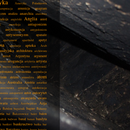
yka
Ameryka Południowa
amunicja
anagram
amputacja
tyzm
anarchia
analiza
anatomia
Anglia
neksja
anioł
angielski
antagonizm
ć
anoreksja
antykoncepcja
antypolonizm
antysemityzm
apanaże
apetyt
apartament
apartheid
psa
apteka
apostazja
Arab
audyjska
architektura
archiwum
areszt
Argentyna
argument
arogancja
artysta
menia
artyleria
a
asceza
asekuranctwo
asertywność
astronauta
astronomia
asymilacja
atom
wizm
ateizm
atmosfera
Australia
Austria
kcja
autarkia
autocenzura
autograf
autokreacja
autorytet
autor
onomia
autoportret
a
awangarda
awans
autosugestia
Azja
awaria
azbest
Azerbejdżan
bagno
a
Babilon
bagażnik
Bahamy
eria
balon
bal
Balcerowicz
balet
banał
bandyta
ałtyk
bałwan
banan
k
bankructwo
bankiet
bańka
bar
two
Barcelona
barter
basen
baterie