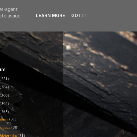
ser-agent
rate usage
LEARN MORE
GOT IT
um
(221)
(364)
(366)
(365)
(365)
udnia
(31)
stopada
(30)
ździernika
(31)