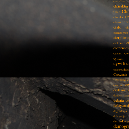
certyfikat
charakter
Chi
Chile
Ch
choinka
chrz
chrust
ciało
ci
ciemnogród
cierpliwo
c
cinkciarz
codziennoś
cw
cukier
cynizm
cywiliz
czarnowidz
Czeczenia
Czernobyl
c
cz
czułość
czytelnik
dandys
dan
debata
de
defetyzm
d
degradacja
delegacja
demaskacja
demogra