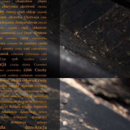
chamstwo
chaos
cesarz
charyzma
chciwość
chemia
ny
chłop
chirurg
chleb
chodnik
choroba
opin
Chorwacja
chór
eścijanin
chuligan
chwała
chwast
ciąża
ciekawość
asto
ciągnik
ciemność
ciepło
cierpienie
cień
ść
ciężar
cieśnina
ciężarówka
isza
cnota
cło
cmentarz
ciśnienie
cud
ć
country
córka
cudzołóstwo
aniak
cyberatak
cyfryzacja
cykl
cyrk
Cypr
cyrylica
cywil
acja
czarna dziura
Czarnobyl
czas
Czechy
two
czarownica
czek
czekista
czekolada
czereśnie
człowiek
czołg
członek
zerwiec
ystka
czystka etniczna
czystość
ćwiczenie
dach
dalekowzroczność
Dania
e
dane osobowe
darmozjad
centralizacja
decyzja
defenestracja
eficyt
defilada
degenerat
definicja
dekadencja
dekapitacja
dekret
delfin
demagogia
delikatność
demencja
dementi
fia
demokracja