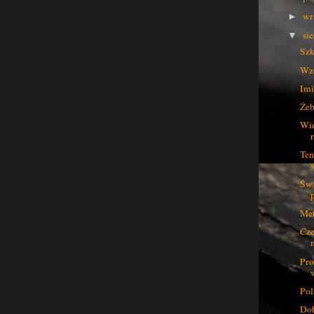
wr
►
si
▼
Szk
Wzo
Imi
Żeb
Wie
Ten
Św.
Met
Cze
Pro
Pol
Dob