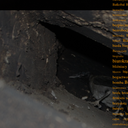
Batkobal
B
bestseller
bezduszność
bezkarność
bezpiecz
bezroboc
beztroska
Bia
bękart
bieda
bie
Bieszczady
biografia
biurokra
bliźniacy
błą
błazen
bogactwo
B
bomba
braterstwo
bro
broda
Bruksela
b
brzydota
bulwary
b
burmistrz
całun
ceg
centralizacj