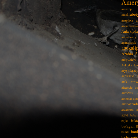
Amer
amnezja
analfabe
a
anegdota
anonimowoś
Antarktyda
antyrakiety
aparatczyk
apokali
Arabia S
arcydzieło
Arktyka
Ar
arystokracj
aspiracje
ata
atak
atrakcje
au
autobus
automat
aut
autostrad
awantura
azyl
babci
bakt
bajka
bałagan
B
ban
banita
barbarzyńs