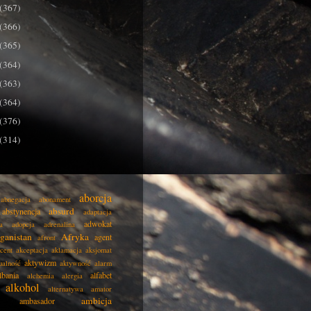
(367)
(366)
(365)
(364)
(363)
(364)
(376)
(314)
aborcja
abnegacja
abonament
absurd
abstynencja
adaptacja
adwokat
a
adopcja
adrenalina
ganistan
Afryka
agent
afront
cent
akceptacja
aklamacja
aksjomat
aktywizm
ualność
aktywność
alarm
lbania
alfabet
alchemia
alergia
alkohol
alternatywa
amator
ambicja
ambasador