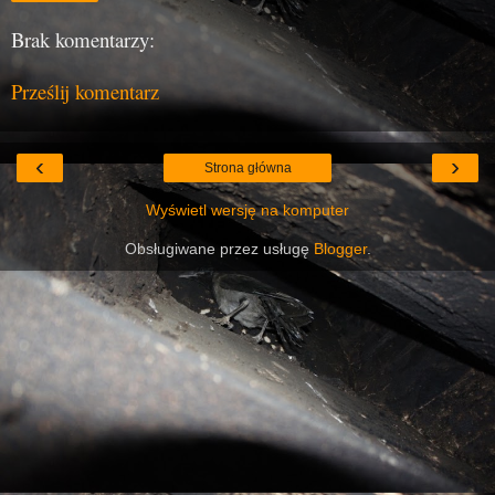
Brak komentarzy:
Prześlij komentarz
‹
›
Strona główna
Wyświetl wersję na komputer
Obsługiwane przez usługę
Blogger
.