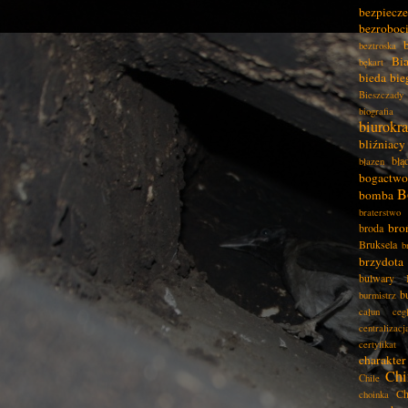
bezpiecz
bezroboc
beztroska
Bia
bękart
bieda
bie
Bieszczady
biografia
biurokra
bliźniacy
błą
błazen
bogactwo
B
bomba
braterstwo
bro
broda
Bruksela
b
brzydota
bulwary
b
burmistrz
całun
ceg
centralizacj
certyfikat
charakter
Chi
Chile
Ch
choinka