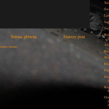
Tel
Świ
Lan
Sup
Świ
Rzą
Strona główna
Starszy post
All
posta (Atom)
Ros
Wtó
Kło
Pal
Duż
Kog
Ora