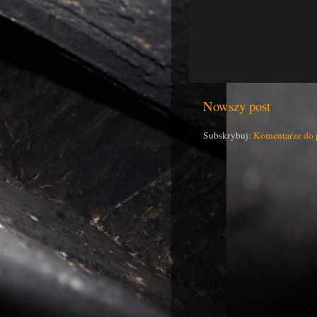
Nowszy post
Subskrybuj:
Komentarze do 