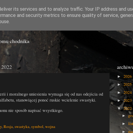
liver its services and to analyze traffic. Your IP address and u
rmance and security metrics to ensure quality of service, gene
o Gówna
buse.
iomu chodnika
a 2022
archiw
2026
►
2025
►
2024
►
erii i moralnego uniesienia wymaga się od nas odejścia od
 alfabetu, stanowiącej ponoć ruskie wcielenie swastyki.
2023
►
2022
▼
nonu nie sposób napisać wsystkiego.
gr
►
li
►
ry
,
Rosja
,
swastyka
,
symbol
,
wojna
pa
►