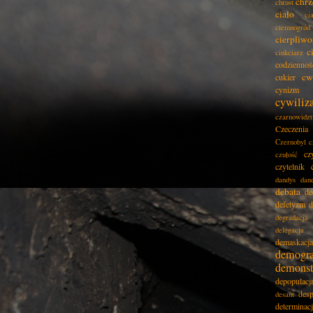
chrz
chrust
ciało
ci
ciemnogród
cierpliwo
c
cinkciarz
codziennoś
cw
cukier
cynizm
cywiliz
czarnowidz
Czeczenia
Czernobyl
c
cz
czułość
czytelnik
dandys
dan
debata
de
defetyzm
d
degradacja
delegacja
demaskacja
demogra
demonst
depopulacj
desp
desant
determinac