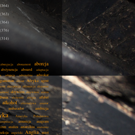
(364)
(363)
(364)
(376)
(314)
aborcja
abnegacja
abonament
absurd
abstynencja
adaptacja
adwokat
a
adopcja
adrenalina
ganistan
Afryka
agent
afront
cent
akceptacja
aklamacja
aksjomat
aktywizm
ualność
aktywność
alarm
lbania
alfabet
alchemia
alergia
alkohol
alternatywa
amator
ambicja
ambasador
yka
Ameryka Południowa
amunicja
anagram
amputacja
tyzm
anarchia
analiza
anatomia
Anglia
neksja
anioł
angielski