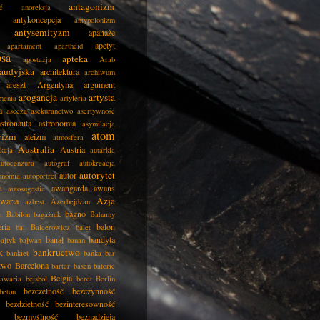
antagonizm
ć
anoreksja
antykoncepcja
antypolonizm
antysemityzm
apanaże
apetyt
apartament
apartheid
psa
apteka
apostazja
Arab
audyjska
architektura
archiwum
areszt
Argentyna
argument
arogancja
artysta
menia
artyleria
a
asceza
asekuranctwo
asertywność
astronauta
astronomia
asymilacja
atom
wizm
ateizm
atmosfera
Australia
Austria
kcja
autarkia
autocenzura
autograf
autokreacja
autorytet
autor
onomia
autoportret
a
awangarda
awans
autosugestia
Azja
awaria
azbest
Azerbejdżan
bagno
a
Babilon
bagażnik
Bahamy
eria
balon
bal
Balcerowicz
balet
banał
bandyta
ałtyk
bałwan
banan
k
bankructwo
bankiet
bańka
bar
two
Barcelona
barter
basen
baterie
Belgia
awaria
bejsbol
beret
Berlin
bezczelność
bezczynność
beton
bezdzietność
bezinteresowność
bezmyślność
beznadzieja