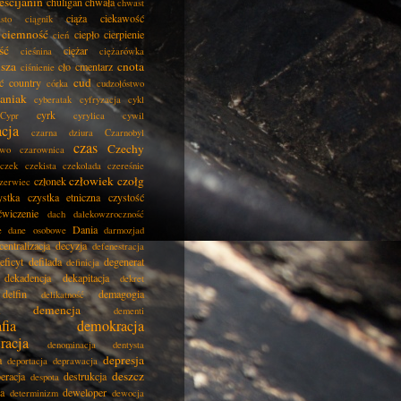
eścijanin
chuligan
chwała
chwast
ciąża
ciekawość
asto
ciągnik
ciemność
ciepło
cierpienie
cień
ść
ciężar
cieśnina
ciężarówka
isza
cnota
cło
cmentarz
ciśnienie
cud
ć
country
córka
cudzołóstwo
aniak
cyberatak
cyfryzacja
cykl
cyrk
Cypr
cyrylica
cywil
acja
czarna dziura
Czarnobyl
czas
Czechy
two
czarownica
czek
czekista
czekolada
czereśnie
człowiek
czołg
członek
zerwiec
ystka
czystka etniczna
czystość
ćwiczenie
dach
dalekowzroczność
Dania
e
dane osobowe
darmozjad
centralizacja
decyzja
defenestracja
eficyt
defilada
degenerat
definicja
dekadencja
dekapitacja
dekret
delfin
demagogia
delikatność
demencja
dementi
fia
demokracja
racja
denominacja
dentysta
depresja
a
deportacja
deprawacja
deszcz
eracja
destrukcja
despota
ja
deweloper
determinizm
dewocja