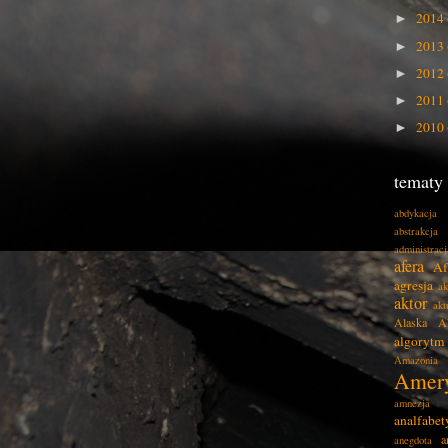
2014
►
2013
►
2012
►
2011
►
2010
►
tematy
abdykacja
abstrakcja
administracj
afera
Af
agresja
ak
aktor
akt
Alaska
A
algorytm
Amazonia
Amer
amnezja
analfabe
a
anegdota