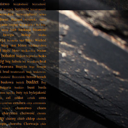
eństwo
bezpłodność
bezradność
ie
bezsilność
bezruch
bezstronność
bezwstyd
bezwzględność
bęben
łoruś
Białystok
biblioteka
bidon
ganie
biegun
biegunka
biel
bielizna
bilet
bilokacja
binarność
bikini
biologia
biskup
biurko
cja
Bliski Wschód
biżuteria
blef
blog
blues
bluźnierstwo
blok
d
błędy
błoto
bocian
błyskawica
bohater
boks
bojkot
bojówka
óg
brat
bóg futbolu
ból
bramkarz
brawura
Brazylia
brąz
brednie
ń
brud
bruderszaft
bruk
brukowiec
brzoza
brzuch
rutalność
Brzeziński
budżet
budowa
budzik
Bug
bunt
Bułgaria
burda
bunkier
bylejakość
urza
buty
butelka
byk
cel
cena
celibat
ła
celnik
cenzura
a
centrum
cera
ceremonia
chamstwo
chaos
cesarz
charyzma
chciwość
chemia
ny
chłop
chirurg
chleb
chodnik
choroba
opin
Chorwacja
chór