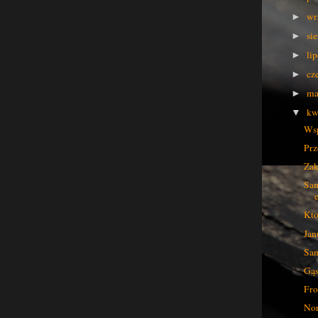
wr
►
si
►
li
►
cz
►
ma
►
kw
▼
Wsp
Prz
Zak
Sam
Kto
Jan
San
Gąs
Fro
Nor