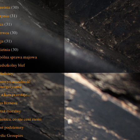
ześnia
(30)
erpnia
(31)
pca
(31)
erwca
(30)
ja
(31)
ietnia
(30)
ólna sprawa majowa
edszkolny blef
ładnicy
owystarczalność
energetyczna
 z kim przestaje...
us biznesu
taż moralny
ienica, co nie ceni ziemi
nt podziemny
dic Groupies