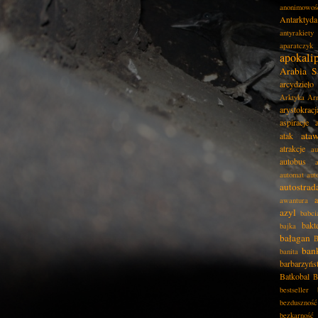
anonimowoś
Antarktyda
antyrakiety
aparatczyk
apokali
Arabia S
arcydzieło
Arktyka
Ar
arystokracj
aspiracje
ata
atak
atrakcje
au
autobus
automat
aut
autostrad
awantura
azyl
babci
bakt
bajka
bałagan
B
ban
banita
barbarzyńs
Batkobal
B
bestseller
bezduszność
bezkarność