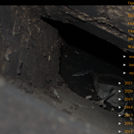
Ogr
Mow
Gra
Ukr
Jak
Wie
ma
►
lu
►
st
►
2021
►
2020
►
2019
►
2018
►
2017
►
2016
►
2015
►