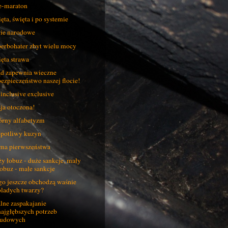
e-maraton
ęta, święta i po systemie
ie narodowe
erbohater zbyt wielu mocy
ęta strawa
d zapewnia wieczne
bezpieczeństwo naszej flocie!
 inclusive exclusive
ja otoczona!
rny alfabetyzm
potliwy kuzyn
ma pierwszeństwa
y łobuz - duże sankcje, mały
łobuz - małe sankcje
o jeszcze obchodzą waśnie
bladych twarzy?
lne zaspakajanie
najgłębszych potrzeb
ludowych