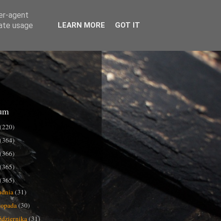
ser-agent
rate usage
LEARN MORE
GOT IT
um
(220)
(364)
(366)
(365)
(365)
udnia
(31)
stopada
(30)
ździernika
(31)