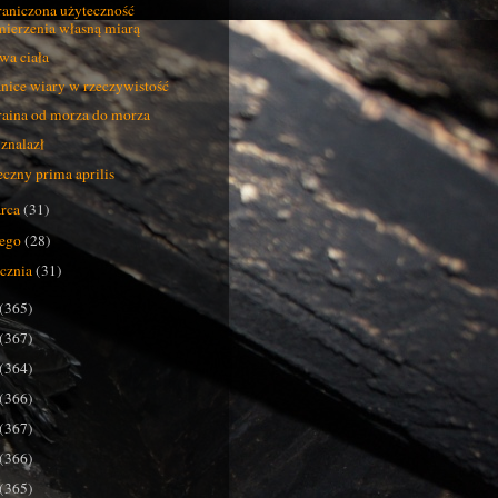
aniczona użyteczność
mierzenia własną miarą
a ciała
nice wiary w rzeczywistość
aina od morza do morza
 znalazł
czny prima aprilis
rca
(31)
tego
(28)
ycznia
(31)
(365)
(367)
(364)
(366)
(367)
(366)
(365)