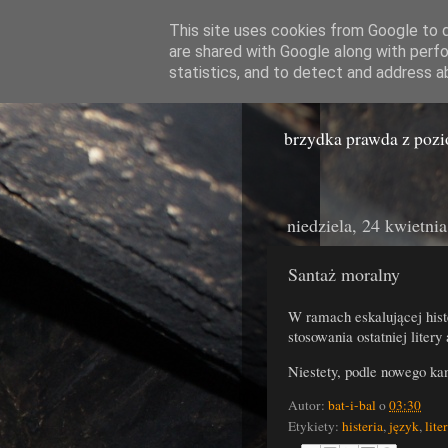
This site uses cookies from Google to de
are shared with Google along with perfo
Miast
statistics, and to detect and address a
brzydka prawda z poz
niedziela, 24 kwietni
Santaż moralny
W ramach eskalującej hist
stosowania ostatniej litery
Niestety, podle nowego ka
Autor:
bat-i-bal
o
03:30
Etykiety:
histeria
,
język
,
lite