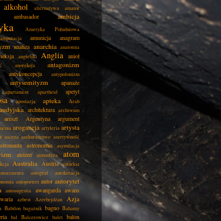
alkohol
alternatywa
amator
ambicja
ambasador
yka
Ameryka Południowa
amunicja
anagram
amputacja
tyzm
anarchia
analiza
anatomia
Anglia
neksja
anioł
angielski
antagonizm
ć
anoreksja
antykoncepcja
antypolonizm
antysemityzm
apanaże
apetyt
apartament
apartheid
psa
apteka
apostazja
Arab
audyjska
architektura
archiwum
areszt
Argentyna
argument
arogancja
artysta
menia
artyleria
a
asceza
asekuranctwo
asertywność
astronauta
astronomia
asymilacja
atom
wizm
ateizm
atmosfera
Australia
Austria
kcja
autarkia
autocenzura
autograf
autokreacja
autorytet
autor
onomia
autoportret
a
awangarda
awans
autosugestia
Azja
awaria
azbest
Azerbejdżan
bagno
a
Babilon
bagażnik
Bahamy
eria
balon
bal
Balcerowicz
balet