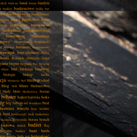
banał
bandyta
ałtyk
bałwan
banan
k
bankructwo
bankiet
bańka
bar
two
Barcelona
barter
basen
baterie
Belgia
awaria
bejsbol
beret
Berlin
bezczelność
bezczynność
beton
bezdzietność
bezinteresowność
bezmyślność
beznadzieja
eństwo
bezpłodność
bezradność
ie
bezsilność
bezruch
bezstronność
bezwstyd
bezwzględność
bęben
łoruś
Białystok
biblioteka
bidon
ganie
biegun
biegunka
biel
bielizna
bilet
bilokacja
binarność
bikini
biologia
biskup
biurko
cja
Bliski Wschód
biżuteria
blef
blog
blues
bluźnierstwo
blok
d
błędy
błoto
bocian
błyskawica
bohater
boks
bojkot
bojówka
óg
brat
bóg futbolu
ból
bramkarz
brawura
Brazylia
brąz
brednie
ń
brud
bruderszaft
bruk
brukowiec
brzoza
brzuch
rutalność
Brzeziński
budżet
budowa
budzik
Bug
bunt
Bułgaria
burda
bunkier
bylejakość
urza
buty
butelka
byk