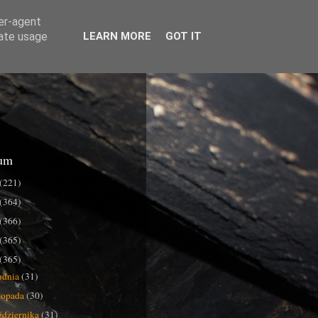
ser-agent
rate usage
LEARN MORE
GOT IT
um
(221)
(364)
(366)
(365)
(365)
udnia
(31)
stopada
(30)
ździernika
(31)