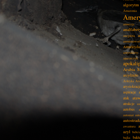
algorytm
Amazonia
Amer
amnezja
analfabe
a
anegdota
anonimowoś
Antarktyda
antyrakiety
aparatczyk
apokali
Arabia S
arcydzieło
Arktyka
Ar
arystokracj
aspiracje
ata
atak
atrakcje
au
autobus
automat
aut
autostrad
awantura
azyl
babci
bakt
bajka