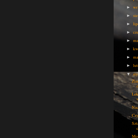
wr
►
si
►
li
►
cz
►
ma
►
kw
►
ma
►
lu
►
st
▼
Zia
Lek
Nac
Czy
Szt
Mom