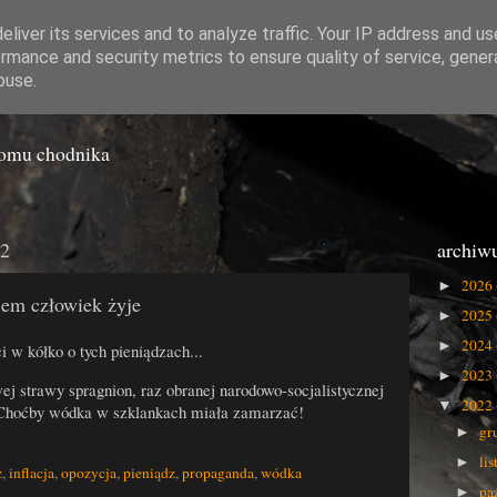
liver its services and to analyze traffic. Your IP address and u
rmance and security metrics to ensure quality of service, gene
o Gówna
buse.
iomu chodnika
22
archiw
2026
►
em człowiek żyje
2025
►
2024
►
 w kółko o tych pieniądzach...
2023
►
 strawy spragnion, raz obranej narodowo-socjalistycznej
2022
▼
. Choćby wódka w szklankach miała zamarzać!
gr
►
li
►
z
,
inflacja
,
opozycja
,
pieniądz
,
propaganda
,
wódka
pa
►