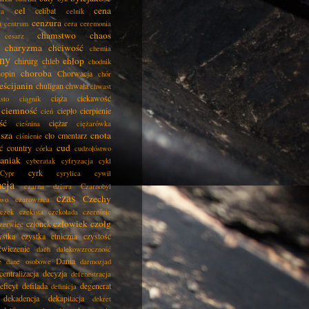
cel
cena
celibat
ła
celnik
cenzura
a
centrum
cera
ceremonia
chamstwo
chaos
cesarz
charyzma
chciwość
chemia
ny
chłop
chirurg
chleb
chodnik
choroba
opin
Chorwacja
chór
eścijanin
chuligan
chwała
chwast
ciąża
ciekawość
asto
ciągnik
ciemność
ciepło
cierpienie
cień
ść
ciężar
cieśnina
ciężarówka
isza
cnota
cło
cmentarz
ciśnienie
cud
ć
country
córka
cudzołóstwo
aniak
cyberatak
cyfryzacja
cykl
cyrk
Cypr
cyrylica
cywil
acja
czarna dziura
Czarnobyl
czas
Czechy
two
czarownica
czek
czekista
czekolada
czereśnie
człowiek
czołg
członek
zerwiec
ystka
czystka etniczna
czystość
ćwiczenie
dach
dalekowzroczność
Dania
e
dane osobowe
darmozjad
centralizacja
decyzja
defenestracja
eficyt
defilada
degenerat
definicja
dekadencja
dekapitacja
dekret