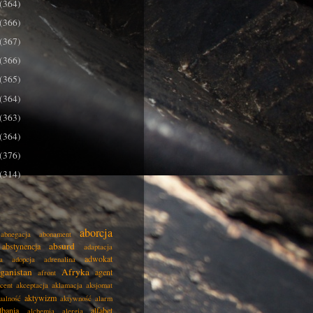
(364)
(366)
(367)
(366)
(365)
(364)
(363)
(364)
(376)
(314)
aborcja
abnegacja
abonament
absurd
abstynencja
adaptacja
adwokat
a
adopcja
adrenalina
ganistan
Afryka
agent
afront
cent
akceptacja
aklamacja
aksjomat
aktywizm
ualność
aktywność
alarm
lbania
alfabet
alchemia
alergia