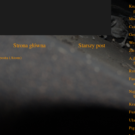
Kuz
Med
Cza
Gen
Woj
Strona główna
Starszy post
Źle
posta (Atom)
A i
Rze
Fas
Naj
Kra
Fuz
Uła
Pi