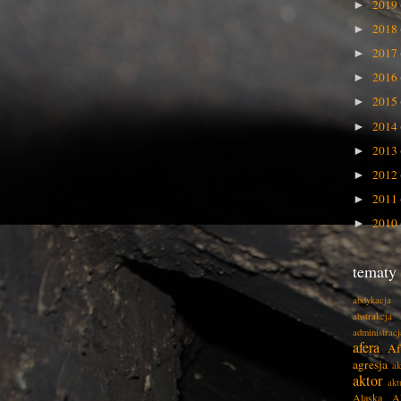
2019
►
2018
►
2017
►
2016
►
2015
►
2014
►
2013
►
2012
►
2011
►
2010
►
tematy
abdykacja
abstrakcja
administracj
afera
Af
agresja
ak
aktor
akt
Alaska
A