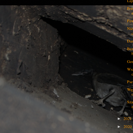
Laj
Prz
Pew
Nie
Dan
Bez
Gen
Wsz
Pse
Wę
Sza
2021
►
2020
►