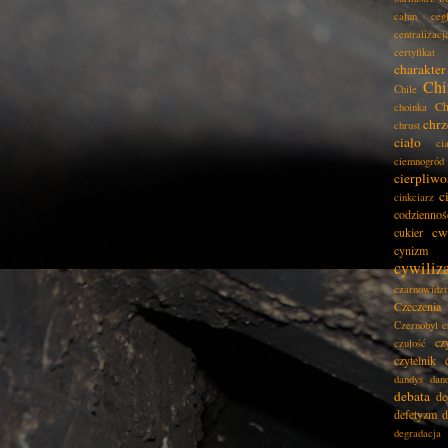
całun
ceg
centralizacj
certyfikat
charakter
Chi
Chile
Ch
choinka
chrz
chrust
ciało
ci
ciemnogród
cierpliwo
c
cinkciarz
codziennoś
cw
cukier
cynizm
cywiliz
czarnowidz
Czeczenia
Czernobyl
c
cz
czułość
czytelnik
dandys
dan
debata
de
defetyzm
d
degradacja