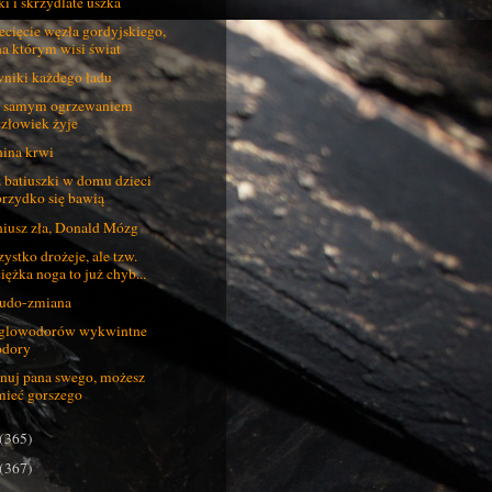
ki i skrzydlate uszka
ecięcie węzła gordyjskiego,
na którym wisi świat
niki każdego ładu
 samym ogrzewaniem
człowiek żyje
ina krwi
 batiuszki w domu dzieci
brzydko się bawią
iusz zła, Donald Mózg
ystko drożeje, ale tzw.
ciężka noga to już chyb...
udo-zmiana
glowodorów wykwintne
odory
nuj pana swego, możesz
mieć gorszego
(365)
(367)