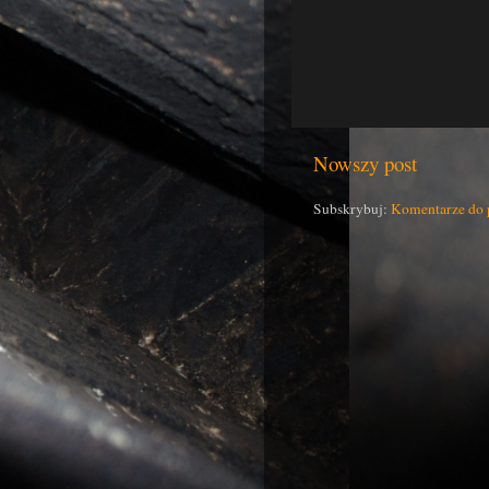
Nowszy post
Subskrybuj:
Komentarze do 