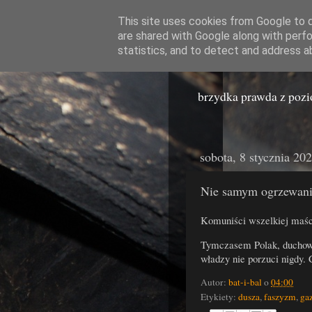
This site uses cookies from Google to de
are shared with Google along with perfo
Miast
statistics, and to detect and address a
brzydka prawda z poz
sobota, 8 stycznia 20
Nie samym ogrzewani
Komuniści wszelkiej maści
Tymczasem Polak, duchowej
władzy nie porzuci nigdy
Autor:
bat-i-bal
o
04:00
Etykiety:
dusza
,
faszyzm
,
ga