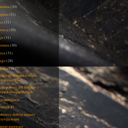
ześnia
(30)
erpnia
(31)
pca
(31)
erwca
(30)
ja
(31)
ietnia
(30)
rca
(31)
tego
(28)
ycznia
(31)
rnko do ziarnka a rządu
dziurawe silosy
cja pokory dla średnio- i
wysokorozgarniętych
ja uzurpacja
telnik #1
abowcy dobrej zmiany
czytają mapę
ent nieuwagi