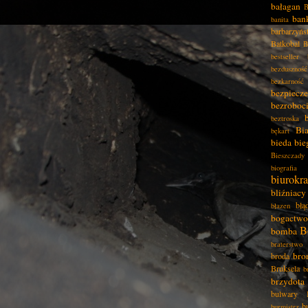
bałagan
B
ban
banita
barbarzyńs
Batkobal
B
bestseller
bezduszność
bezkarność
bezpiecz
bezroboc
beztroska
Bia
bękart
bieda
bie
Bieszczady
biografia
biurokra
bliźniacy
błą
błazen
bogactwo
B
bomba
braterstwo
bro
broda
Bruksela
b
brzydota
bulwary
b
burmistrz