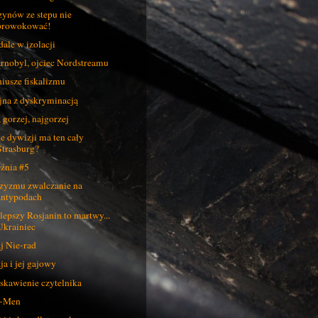
ynów ze stepu nie
prowokować!
ale w izolacji
rnobyl, ojciec Nordstreamu
iusze fiskalizmu
na z dyskryminacją
, gorzej, najgorzej
le dywizji ma ten cały
Strasburg?
źnia #5
zyzmu zwalczanie na
antypodach
lepszy Rosjanin to martwy...
Ukrainiec
j Nie-rad
ja i jej gajowy
skawienie czytelnika
g-Men