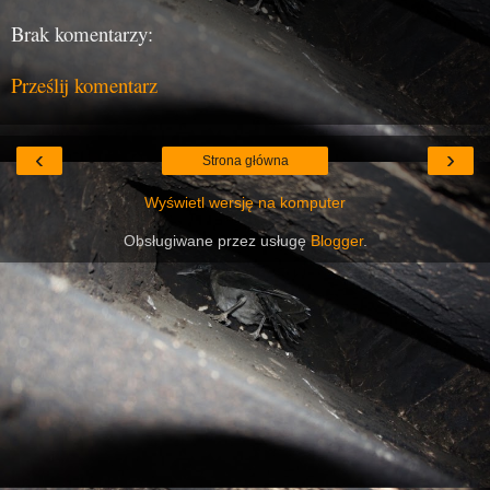
Brak komentarzy:
Prześlij komentarz
‹
›
Strona główna
Wyświetl wersję na komputer
Obsługiwane przez usługę
Blogger
.