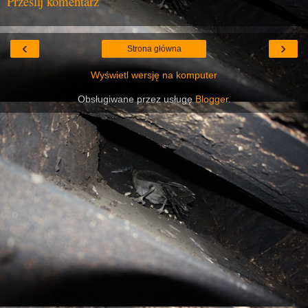
Prześlij komentarz
‹
›
Strona główna
Wyświetl wersję na komputer
Obsługiwane przez usługę
Blogger
.