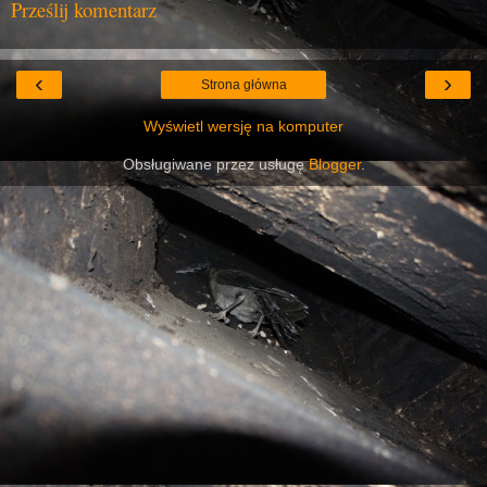
Prześlij komentarz
‹
›
Strona główna
Wyświetl wersję na komputer
Obsługiwane przez usługę
Blogger
.