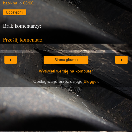
bat-i-bal
o
03:00
Udostępnij
Brak komentarzy:
Prześlij komentarz
‹
›
Strona główna
Wyświetl wersję na komputer
Obsługiwane przez usługę
Blogger
.