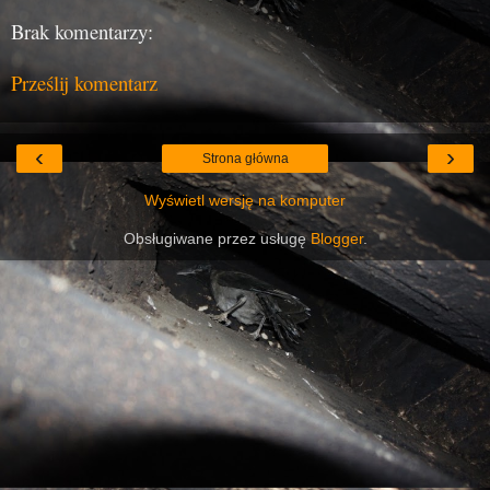
Brak komentarzy:
Prześlij komentarz
‹
›
Strona główna
Wyświetl wersję na komputer
Obsługiwane przez usługę
Blogger
.